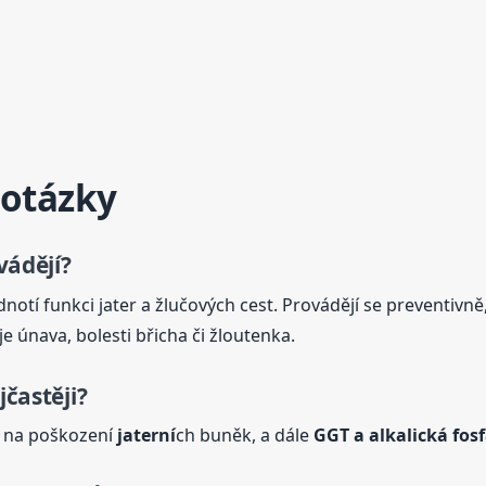
 otázky
vádějí?
notí funkci jater a žlučových cest. Provádějí se preventivně,
e únava, bolesti břicha či žloutenka.
jčastěji?
jí na poškození
jaterní
ch buněk, a dále
GGT a alkalická fos