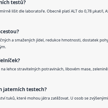
ní
ch testů?
rně lišit dle laboratoře. Obecně platí ALT do 0,78 µkat/l, A
 cestou?
učných a smažených jídel, redukce hmotnosti, dostatek po
ým.
delníček?
 na lehce stravitelných potravinách, libovém mase, zelenin
ch
jaterní
ch testech?
ví tuků, které mohou játra zatěžovat. U osob se zvýšeným