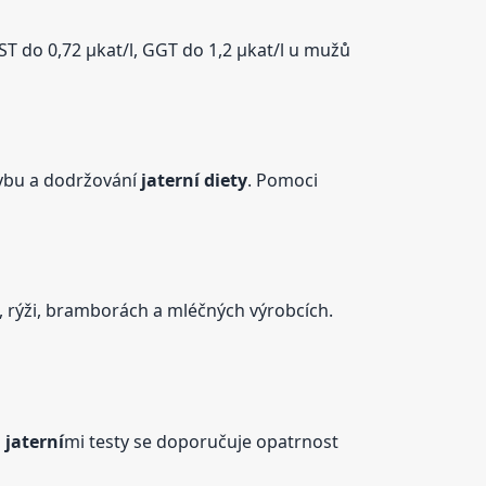
ST do 0,72 µkat/l, GGT do 1,2 µkat/l u mužů
hybu a dodržování
jaterní
diety
. Pomoci
ě, rýži, bramborách a mléčných výrobcích.
i
jaterní
mi testy se doporučuje opatrnost