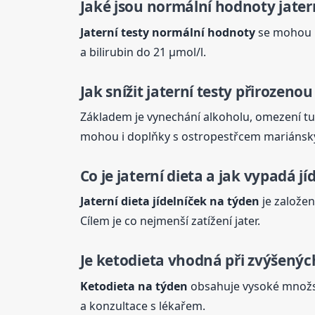
Jaké jsou normální hodnoty
jater
Jaterní
testy normální hodnoty
se mohou mí
a bilirubin do 21 µmol/l.
Jak snížit
jaterní
testy přirozenou
Základem je vynechání alkoholu, omezení t
mohou i doplňky s ostropestřcem mariánsk
Co je
jaterní
dieta a jak vypadá jí
Jaterní
dieta jídelníček na týden
je založen
Cílem je co nejmenší zatížení jater.
Je ketodieta vhodná při zvýšený
Ketodieta na týden
obsahuje vysoké množst
a konzultace s lékařem.