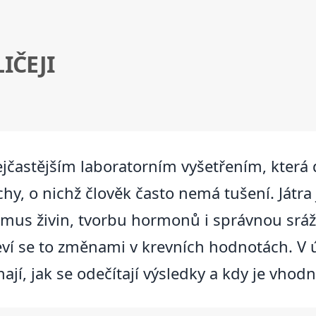
IČEJI
nejčastějším laboratorním vyšetřením, která
ruchy, o nichž člověk často nemá tušení. Ját
smus živin, tvorbu hormonů i správnou srážli
eví se to změnami v krevních hodnotách. V 
ají, jak se odečítají výsledky a kdy je vhod