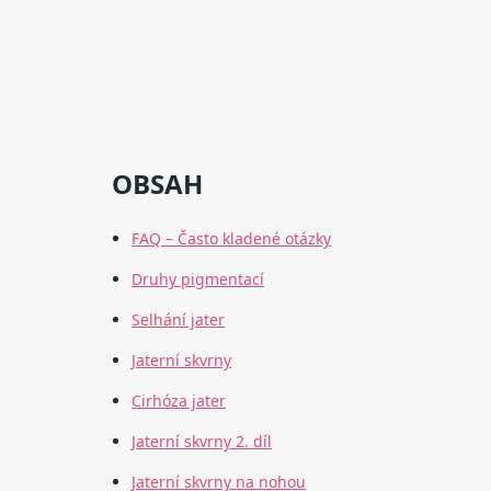
OBSAH
FAQ – Často kladené otázky
Druhy pigmentací
Selhání jater
Jaterní skvrny
Cirhóza jater
Jaterní skvrny 2. díl
Jaterní skvrny na nohou