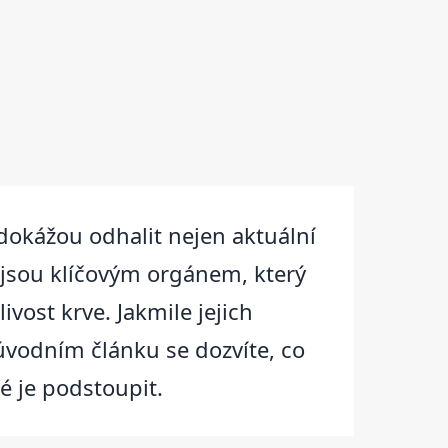
 dokážou odhalit nejen aktuální
ra jsou klíčovým orgánem, který
vost krve. Jakmile jejich
úvodním článku se dozvíte, co
né je podstoupit.