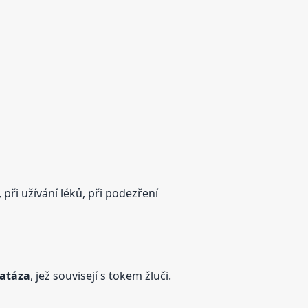
 při užívání léků, při podezření
fatáza
, jež souvisejí s tokem žluči.