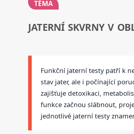
TÉMA
JATERNÍ SKVRNY V OBL
Funkční jaterní testy patří k 
stav jater, ale i počínající po
zajišťuje detoxikaci, metaboli
funkce začnou slábnout, proj
jednotlivé jaterní testy znamen