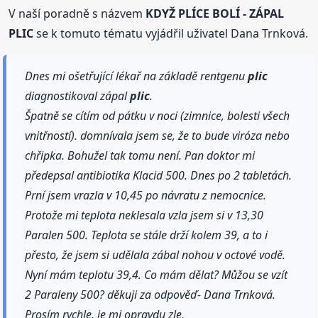
V naší poradně s názvem
KDYŽ PLÍCE BOLÍ - ZÁPAL
PLIC
se k tomuto tématu vyjádřil uživatel Dana Trnková.
Dnes mi ošetřující lékař na základě rentgenu
plic
diagnostikoval zápal
plic
.
Špatně se cítím od pátku v noci (zimnice, bolesti všech
vnitřností). domnívala jsem se, že to bude viróza nebo
chřipka. Bohužel tak tomu není. Pan doktor mi
předepsal antibiotika Klacid 500. Dnes po 2 tabletách.
Prní jsem vrazla v 10,45 po návratu z nemocnice.
Protože mi teplota neklesala vzla jsem si v 13,30
Paralen 500. Teplota se stále drží kolem 39, a to i
přesto, že jsem si udělala zábal nohou v octové vodě.
Nyní mám teplotu 39,4. Co mám dělat? Můžou se vzít
2 Paraleny 500? děkuji za odpověď- Dana Trnková.
Prosím rychle, je mi opravdu zle.