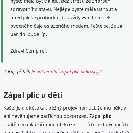
byste měla být v klidu, bez stresu ze zhoršení
zdravotního stavu. Nejlépe byste měla usnout a
hned jak se probudíte, tak vždy vypijte hrnek
ovocného čaje oslazeného medem. Tešte se, že za
pár dní bude líp.
Zdraví Cempírek!
Zdroj: příběh
Je bakteriální zápal plic nakažlivý?
Zápal
plic
u dětí
Kašel je u dítěte tak běžný projev nemoci, že mu někdy
ani nevěnujeme patřičnou pozornost. Zápal
plic
u dítěte vzniká šířením infekce z horních cest dýchacích.
Jeho výskyt i u jinak zdravých dětí je celkem častý (každý