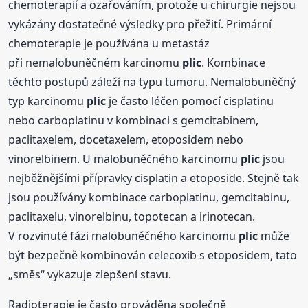
chemoterapií a ozařováním, protože u chirurgie nejsou
vykázány dostatečné výsledky pro přežití. Primární
chemoterapie je používána u metastáz
při nemalobuněčném karcinomu
plic
. Kombinace
těchto postupů záleží na typu tumoru. Nemalobuněčný
typ karcinomu
plic
je často léčen pomocí cisplatinu
nebo carboplatinu v kombinaci s gemcitabinem,
paclitaxelem, docetaxelem, etoposidem nebo
vinorelbinem. U malobuněčného karcinomu
plic
jsou
nejběžnějšími přípravky cisplatin a etoposide. Stejně tak
jsou používány kombinace carboplatinu, gemcitabinu,
paclitaxelu, vinorelbinu, topotecan a irinotecan.
V rozvinuté fázi malobuněčného karcinomu
plic
může
být bezpečně kombinován celecoxib s etoposidem, tato
„směs“ vykazuje zlepšení stavu.
Radioterapie je často prováděna společně