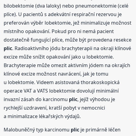
bilobektomie (dva laloky) nebo pneumonektomie (celé
plíce). U pacientů s adekvátní respirační rezervou je
preferován výběr lobektomie, jež minimalizuje možnost
místního opakování. Pokud pro ni nemá pacient
dostatečně fungující plíce, může být provedena resekce
plic
. Radioaktivního jódu brachyterapii na okraji klínové
excize může snížit opakování jako u lobektomie.
Brachyterapie může omezit aktivním jódem na okrajích
klínové excize možnost navrácení, jak je tomu
u lobektomie. Videem asistovaná thorakoskopická
operace VAT a VATS lobektomie dovolují minimální
invazní zásah do karcinomu
plic
, jejíž výhodou je
rychlejší uzdravení, kratší pobyt v nemocnici
a minimalizace lékařských výdajů.
Malobuněčný typ karcinomu
plic
je primárně léčen