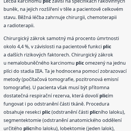
Léčba karcinomu
plic
závisí na specifikách rakovinných
buněk, na jejich rozšíření v těle a pacientově celkovém
stavu. Běžná léčba zahrnuje chirurgii, chemoterapii
a radioterapii.
Chirurgický zákrok samotný má procento úmrtnosti
okolo 4,4 %, v závislosti na pacientově funkci
plic
a dalších rizikových faktorech. Chirurgický zákrok
u nemalobuněčného karcinomu
plic
omezený na jednu
plíci do stadia IIIA. Ta je hodnocena pomocí zobrazovací
metody (počítačová tomografie, pozitronová emisní
tomografie). U pacienta však musí být přítomna
dostatečná respirační rezerva, která dovolí
plic
ím
fungovat i po odstranění části tkáně. Procedura
obsahuje resekci
plic
(odstranění části
plic
ního laloku),
segmentektomie (odstranění anatomického oddělení
určitého
plic
ního laloku), lobektomie (jeden lalok),