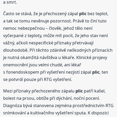
a smrt.
Často se stává, že je přechozený zápal
plic
bez teplot,
a tak se tomu nevěnuje pozornost. Právě to činí tuto
nemoc nebezpečnou – člověk, jehož tělo není
vyčerpané z teploty, může mít pocit, že jeho stav není
vážný, ačkoli nespecifické příznaky přetrvávají
dlouhodobě. Při těchto zdánlivě neškodných příznacích
je nutná okamžitá návštěva u lékaře. Klinické projevy
onemocnění jsou velmi chudé, ani lékař
s fonendoskopem při vyšetření nezjistí zápal
plic
, ten
se potvrdí pouze při RTG vyšetření.
Mezi příznaky přechozeného zápalu
plic
patří kašel,
bolest na prsou, obtíže při dýchání, noční pocení.
Diagnóza bývá stanovena zejména prostřednictvím RTG
snímkování a kultivačního vyšetření sputa. K dispozici