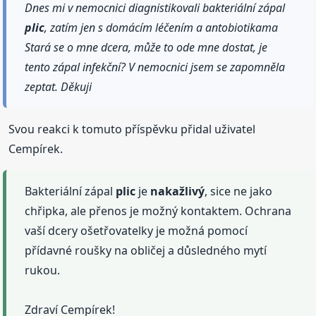
Dnes mi v nemocnici diagnistikovali bakteriální zápal
plic
, zatím jen s domácím léčením a antobiotikama
Stará se o mne dcera, může to ode mne dostat, je
tento zápal infekční? V nemocnici jsem se zapomněla
zeptat. Děkuji
Svou reakci k tomuto příspěvku přidal uživatel
Cempírek.
Bakteriální zápal
plic
je
nakažlivý
, sice ne jako
chřipka, ale přenos je možný kontaktem. Ochrana
vaší dcery ošetřovatelky je možná pomocí
přídavné roušky na obličej a důsledného mytí
rukou.
Zdraví Cempírek!