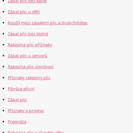
Zápal plic bez kašle
Zápal plic u dětí
Rozdíl mezi zápalem plic a bronchitidou
Zápal plic bez teplot
Rakovina plic příznaky
Zápal plic u seniorů
Rakovina plic úmrtnost
Příznaky rakoviny plic
Fibróza plicní
Zápal plic
Příznaky a projevy
Prognóza
Rakovina plic v různém věku