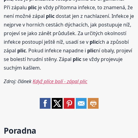
Při zápalu
plic
je vždy přítomna infekce, to znamená, že
není možné zápal
plic
dostat jen z nachlazení. Infekce je
nejprve v horních cestách dýchacích, jak postupuje níž,
projeví se jako zánět průdušek. Za určitých okolností
infekce postoupí ještě níž, usadí se v
plic
ích a způsobí
zápal
plic
. Pokud infekce napadne i
plic
ní obaly, projeví
se bolestí hrudní stěny. Zápal
plic
se vždy projevuje
suchým kašlem.
Zdroj: článek
Když plíce bolí - zápal plic
Poradna