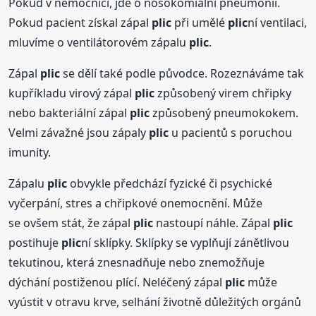
Pokud v nemocnici, jde o nosokomiální pneumonii.
Pokud pacient získal zápal
plic
při umělé
plic
ní ventilaci,
mluvíme o ventilátorovém zápalu
plic
.
Zápal
plic
se dělí také podle původce. Rozeznáváme tak
kupříkladu virový zápal
plic
způsobený virem chřipky
nebo bakteriální zápal
plic
způsobený pneumokokem.
Velmi závažné jsou zápaly
plic
u pacientů s poruchou
imunity.
Zápalu
plic
obvykle předchází fyzické či psychické
vyčerpání, stres a chřipkové onemocnění. Může
se ovšem stát, že zápal
plic
nastoupí náhle. Zápal
plic
postihuje
plic
ní sklípky. Sklípky se vyplňují zánětlivou
tekutinou, která znesnadňuje nebo znemožňuje
dýchání postiženou plící. Neléčený zápal
plic
může
vyústit v otravu krve, selhání životně důležitých orgánů