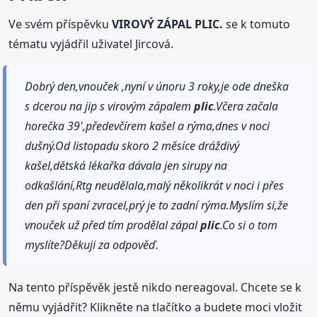
Ve svém příspěvku
VIROVÝ ZÁPAL PLIC.
se k tomuto
tématu vyjádřil uživatel Jircová.
Dobrý den,vnouček ,nyní v únoru 3 roky,je ode dneška
s dcerou na jip s virovým zápalem
plic
.Včera začala
horečka 39',předevčírem kašel a rýma,dnes v noci
dušný.Od listopadu skoro 2 měsíce dráždivý
kašel,dětská lékařka dávala jen sirupy na
odkašlání,Rtg neudělala,malý několikrát v noci i přes
den při spaní zvracel,prý je to zadní rýma.Myslím si,že
vnouček už před tím prodělal zápal
plic
.Co si o tom
myslíte?Děkuji za odpověď.
Na tento příspěvěk jestě nikdo nereagoval. Chcete se k
němu vyjádřit? Klikněte na tlačítko a budete moci vložit