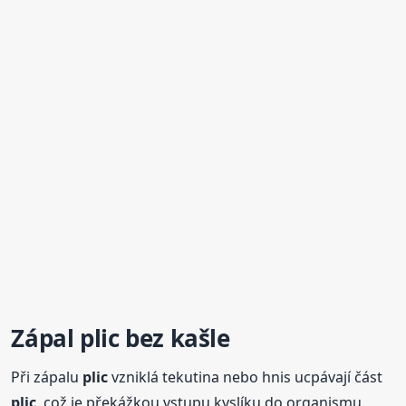
Zápal
plic
bez kašle
Při zápalu
plic
vzniklá tekutina nebo hnis ucpávají část
plic
, což je překážkou vstupu kyslíku do organismu.