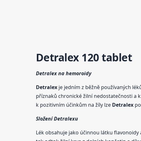
Detralex
120 tablet
Detralex
na hemoroidy
Detralex
je jedním z běžně používaných léků
příznaků chronické žilní nedostatečnosti a 
k pozitivním účinkům na žíly lze
Detralex
po
Složení
Detralex
u
Lék obsahuje jako účinnou látku flavonoidy a 