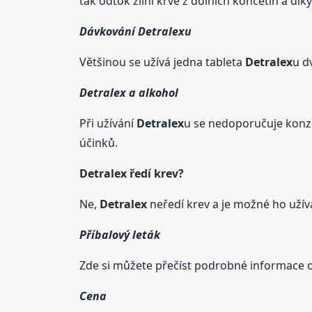
tak odtok žilní krve z dolních končetin a dí
Dávkování
Detralex
u
Většinou se užívá jedna tableta
Detralex
u d
Detralex
a alkohol
Při užívání
Detralex
u se nedoporučuje kon
účinků.
Detralex
ředí krev?
Ne,
Detralex
neředí krev a je možné ho užíva
Příbalový leták
Zde si můžete přečíst podrobné informace 
Cena