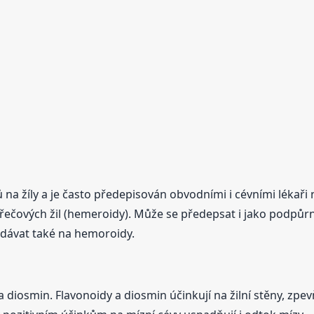
 na žíly a je často předepisován obvodními i cévními lékař
křečových žil (hemeroidy). Může se předepsat i jako podpůr
dávat také na hemoroidy.
diosmin. Flavonoidy a diosmin účinkují na žilní stěny, zpevňu