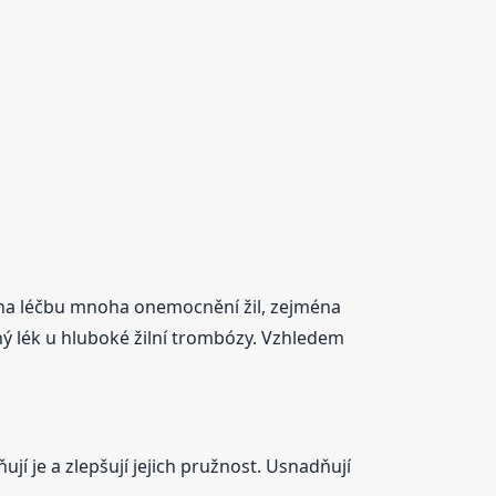
i na léčbu mnoha onemocnění žil, zejména
ný lék u hluboké žilní trombózy. Vzhledem
jí je a zlepšují jejich pružnost. Usnadňují