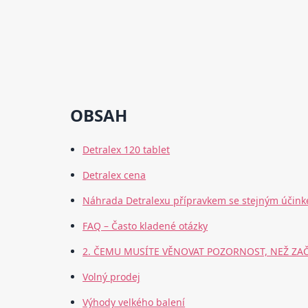
OBSAH
Detralex 120 tablet
Detralex cena
Náhrada Detralexu přípravkem se stejným účin
FAQ – Často kladené otázky
2. ČEMU MUSÍTE VĚNOVAT POZORNOST, NEŽ ZAČ
Volný prodej
Výhody velkého balení