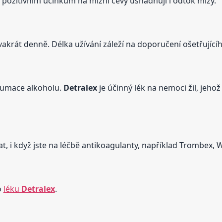
ky pozitivním účinkům na mízní cévy usnadňují i odtok mízy.
vakrát denně. Délka užívání záleží na doporučení ošetřujícíh
zumace alkoholu.
Detralex
je účinný lék na nemoci žil, jeho
t, i když jste na léčbě antikoagulanty, například Trombex, 
o
léku
Detralex
.