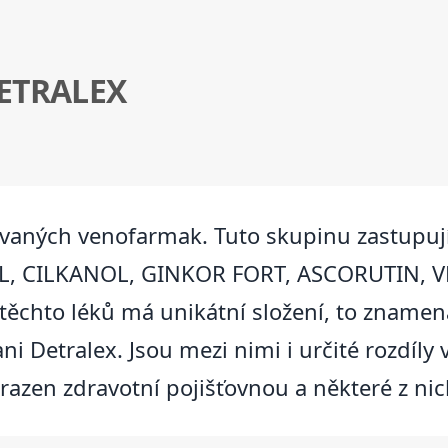
ETRALEX
zvaných venofarmak. Tuto skupinu zastupuj
OL, CILKANOL, GINKOR FORT, ASCORUTIN, 
ěchto léků má unikátní složení, to znamená
ani Detralex. Jsou mezi nimi i určité rozdíly
azen zdravotní pojišťovnou a některé z nic