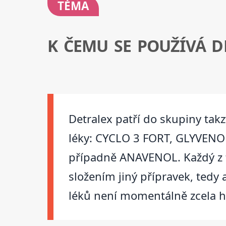
TÉMA
K ČEMU SE POUŽÍVÁ D
Detralex patří do skupiny tak
léky: CYCLO 3 FORT, GLYVEN
případně ANAVENOL. Každý z t
složením jiný přípravek, tedy 
léků není momentálně zcela hr