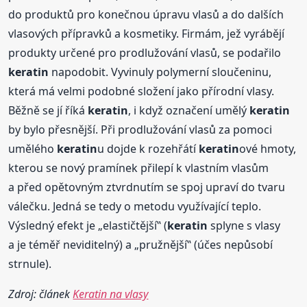
do produktů pro konečnou úpravu vlasů a do dalších
vlasových přípravků a kosmetiky. Firmám, jež vyrábějí
produkty určené pro prodlužování vlasů, se podařilo
keratin
napodobit. Vyvinuly polymerní sloučeninu,
která má velmi podobné složení jako přírodní vlasy.
Běžně se jí říká
keratin
, i když označení umělý
keratin
by bylo přesnější. Při prodlužování vlasů za pomoci
umělého
keratin
u dojde k rozehřátí
keratin
ové hmoty,
kterou se nový pramínek přilepí k vlastním vlasům
a před opětovným ztvrdnutím se spoj upraví do tvaru
válečku. Jedná se tedy o metodu využívající teplo.
Výsledný efekt je „elastičtější‟ (
keratin
splyne s vlasy
a je téměř neviditelný) a „pružnější‟ (účes nepůsobí
strnule).
Zdroj: článek
Keratin na vlasy