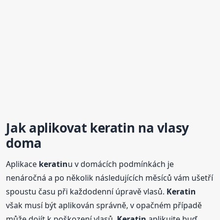
Jak aplikovat
keratin
na vlasy
doma
Aplikace
keratin
u v domácích podmínkách je
nenáročná a po několik následujících měsíců vám ušetří
spoustu času při každodenní úpravě vlasů.
Keratin
však musí být aplikován správně, v opačném případě
může dojít k poškození vlasů.
Keratin
aplikujte buď