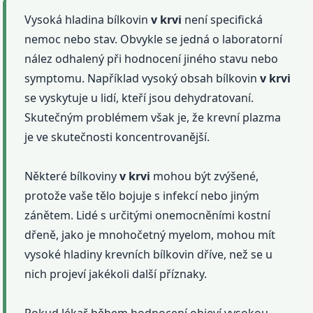
Vysoká hladina bílkovin
v krvi
není specifická
nemoc nebo stav. Obvykle se jedná o laboratorní
nález odhalený při hodnocení jiného stavu nebo
symptomu. Například vysoký obsah bílkovin
v krvi
se vyskytuje u lidí, kteří jsou dehydratovaní.
Skutečným problémem však je, že krevní plazma
je ve skutečnosti koncentrovanější.
Některé bílkoviny
v krvi
mohou být zvýšené,
protože vaše tělo bojuje s infekcí nebo jiným
zánětem. Lidé s určitými onemocněními kostní
dřeně, jako je mnohočetný myelom, mohou mít
vysoké hladiny krevních bílkovin dříve, než se u
nich projeví jakékoli další příznaky.
Pokud lékař během hodnocení objeví vysokou