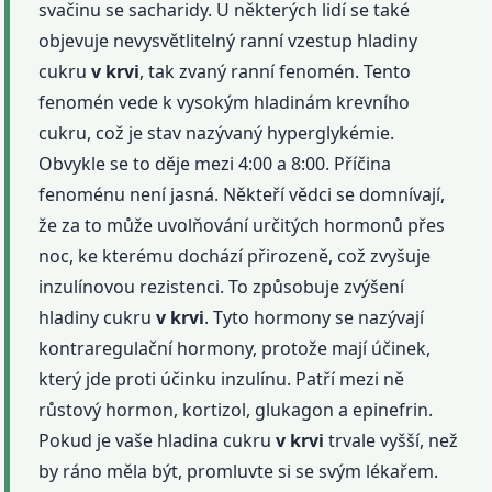
svačinu se sacharidy. U některých lidí se také
objevuje nevysvětlitelný ranní vzestup hladiny
cukru
v krvi
, tak zvaný ranní fenomén. Tento
fenomén vede k vysokým hladinám krevního
cukru, což je stav nazývaný hyperglykémie.
Obvykle se to děje mezi 4:00 a 8:00. Příčina
fenoménu není jasná. Někteří vědci se domnívají,
že za to může uvolňování určitých hormonů přes
noc, ke kterému dochází přirozeně, což zvyšuje
inzulínovou rezistenci. To způsobuje zvýšení
hladiny cukru
v krvi
. Tyto hormony se nazývají
kontraregulační hormony, protože mají účinek,
který jde proti účinku inzulínu. Patří mezi ně
růstový hormon, kortizol, glukagon a epinefrin.
Pokud je vaše hladina cukru
v krvi
trvale vyšší, než
by ráno měla být, promluvte si se svým lékařem.