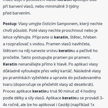
při barvení vlasů, nebo minimálně 3 týdny
před barvením.
Postup
: Vlasy umyjte čisticím šamponem, který nechte
chvíli působit. Poté vlasy nechte proschnout nebo je
lehce vyfénujte. Připravte si
keratin
, štětec, hřeben
a rozprašovač s vodou. Pramen vlasů navlhčete,
štětcem na něj naneste vrstvu
keratin
u a pečlivě ho
pročešte. Takto postupujte pramen po prameni.
Keratin
nenanášejte přímo k hlavě. Po aplikaci vlasy
důkladně vyfoukejte přes velký kartáč. Následně vlasy
po pramínkách vyžehlete a upravte do požadovaného
tvaru (doporučuje se přežehlit vlasy až desetkrát).
Proces aplikace
keratin
u trvá 90 minut až 4 hodiny
podle délky a síly vlasů. Aplikace
keratin
u se provádí 3–
4x ročně, ale lze ho aplikovat i častěji (například 1x