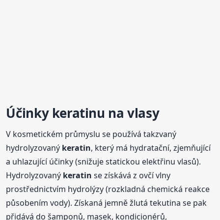
Účinky
keratin
u na vlasy
V kosmetickém průmyslu se používá takzvaný
hydrolyzovaný
keratin
, který má hydratační, zjemňující
a uhlazující účinky (snižuje statickou elektřinu vlasů).
Hydrolyzovaný
keratin
se získává z ovčí vlny
prostřednictvím hydrolýzy (rozkladná chemická reakce
působením vody). Získaná jemně žlutá tekutina se pak
přidává do šamponů, masek, kondicionérů,