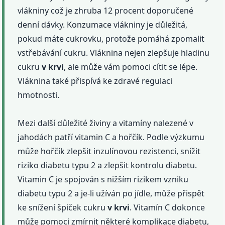
vlákniny což je zhruba 12 procent doporučené
denní dávky. Konzumace vlákniny je důležitá,
pokud máte cukrovku, protože pomáhá zpomalit
vstřebávání cukru. Vláknina nejen zlepšuje hladinu
cukru
v krvi
, ale může vám pomoci cítit se lépe.
Vláknina také přispívá ke zdravé regulaci
hmotnosti.
Mezi další důležité živiny a vitamíny nalezené v
jahodách patří vitamin C a hořčík. Podle výzkumu
může hořčík zlepšit inzulínovou rezistenci, snížit
riziko diabetu typu 2 a zlepšit kontrolu diabetu.
Vitamin C je spojován s nižším rizikem vzniku
diabetu typu 2 a je-li užíván po jídle, může přispět
ke snížení špiček cukru
v krvi
. Vitamín C dokonce
může pomoci zmírnit některé komplikace diabetu,