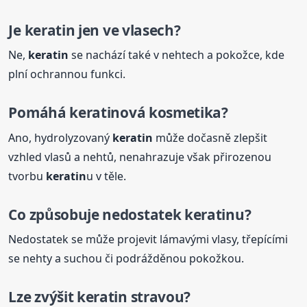
Je
keratin
jen ve vlasech?
Ne,
keratin
se nachází také v nehtech a pokožce, kde
plní ochrannou funkci.
Pomáhá
keratin
ová kosmetika?
Ano, hydrolyzovaný
keratin
může dočasně zlepšit
vzhled vlasů a nehtů, nenahrazuje však přirozenou
tvorbu
keratin
u v těle.
Co způsobuje nedostatek
keratin
u?
Nedostatek se může projevit lámavými vlasy, třepícími
se nehty a suchou či podrážděnou pokožkou.
Lze zvýšit
keratin
stravou?