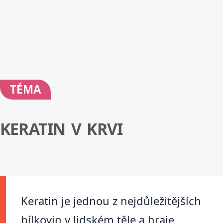
TÉMA
KERATIN V KRVI
Keratin je jednou z nejdůležitějších
bílkovin v lidském těle a hraje