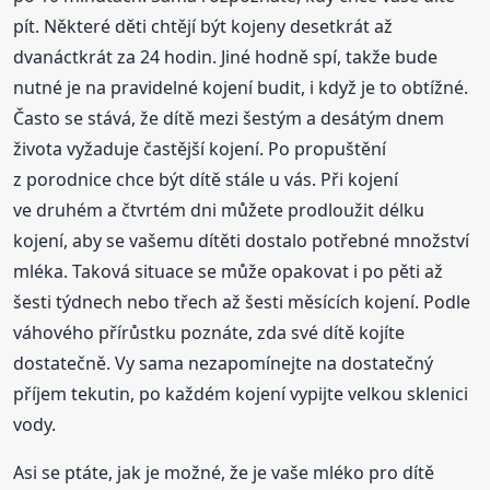
pít. Některé děti chtějí být kojeny desetkrát až
dvanáctkrát za 24 hodin. Jiné hodně spí, takže bude
nutné je na pravidelné kojení budit, i když je to obtížné.
Často se stává, že dítě mezi šestým a desátým dnem
života vyžaduje častější kojení. Po propuštění
z porodnice chce být dítě stále u vás. Při kojení
ve druhém a čtvrtém dni můžete prodloužit délku
kojení, aby se vašemu dítěti dostalo potřebné množství
mléka. Taková situace se může opakovat i po pěti až
šesti týdnech nebo třech až šesti měsících kojení. Podle
váhového přírůstku poznáte, zda své dítě kojíte
dostatečně. Vy sama nezapomínejte na dostatečný
příjem tekutin, po každém kojení vypijte velkou sklenici
vody.
Asi se ptáte, jak je možné, že je vaše mléko pro dítě