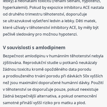
lebky) a neonatální toxicitu (renální selhání, hypotenzi,
hyperkalemii). Pokud by expozice inhibitoru ACE nastala
od druhého trimestru těhotenství, doporučuje
se ultrazvukové vyšetření ledvin a lebky. Děti matek,
které užívaly v těhotenství inhibitory ACE, by měly být
pečlivě sledovány pro možnou hypotenzi.
V souvislosti s amlodipinem
Bezpečnost amlodipinu v humánním těhotenství nebyla
zjišťována. Reprodukční studie u potkanů neukázaly
žádnou toxicitu kromě opožděného data porodu
a prodlouženého trvání porodu při dávkách 50x vyšších
než jsou maximální doporučené humánní dávky. Použití
v těhotenství se doporučuje pouze, pokud neexistuje
žádná bezpečnější alternativa, a pokud onemocnění
samotné přináší vyšší riziko pro matku a plod.