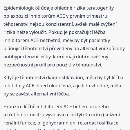
Epidemiologické údaje ohledně rizika teratogenity
po expozici inhibitorům ACE v prvním trimestru
těhotenství nejsou konzistentní, avšak malé zvýšení
rizika nelze vyloučit. Pokud je pokračující léčba
inhibitorem ACE nezbytná, měly by být pacientky
plánující těhotenství převedeny na alternativní způsoby
antihypertenzní léčby, které mají dobře ověřený
bezpečnostní profil pro použití v těhotenství.
Když je těhotenství diagnostikováno, měla by být léčba
inhibitory ACE ihned ukončená, a je-li to vhodné, měla
by se zavést alternativní léčba.
Expozice léčbě inhibitorem ACE během druhého
a třetího trimestru vyvolává u lidí fytotoxicitu (snížení
renální funkce, oligohydramnion, retardaci osifikace