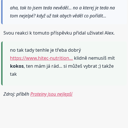
aha, tak to jsem teda nevěděl... no a kterej je teda na
tom nejelpé? když už tak abych věděl co pořídit...
Svou reakci k tomuto příspěvku přidal uživatel Alex.
no tak tady tenhle je třeba dobrý
https://www.hitec-nutrition…
klidně nemusíš mít
kokos
, ten mám já rád... si můžeš vybrat ;) takže
tak
Zdroj: příběh
Proteiny jsou nejlepší