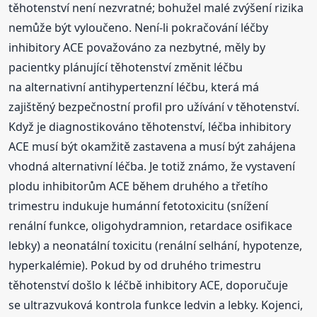
těhotenství není nezvratné; bohužel malé zvýšení rizika
nemůže být vyloučeno. Není-li pokračování léčby
inhibitory ACE považováno za nezbytné, měly by
pacientky plánující těhotenství změnit léčbu
na alternativní antihypertenzní léčbu, která má
zajištěný bezpečnostní profil pro užívání v těhotenství.
Když je diagnostikováno těhotenství, léčba inhibitory
ACE musí být okamžitě zastavena a musí být zahájena
vhodná alternativní léčba. Je totiž známo, že vystavení
plodu inhibitorům ACE během druhého a třetího
trimestru indukuje humánní fetotoxicitu (snížení
renální funkce, oligohydramnion, retardace osifikace
lebky) a neonatální toxicitu (renální selhání, hypotenze,
hyperkalémie). Pokud by od druhého trimestru
těhotenství došlo k léčbě inhibitory ACE, doporučuje
se ultrazvuková kontrola funkce ledvin a lebky. Kojenci,