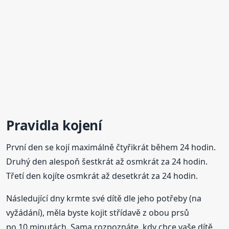
Pravidla kojení
První den se kojí maximálně čtyřikrát během 24 hodin.
Druhý den alespoň šestkrát až osmkrát za 24 hodin.
Třetí den kojíte osmkrát až desetkrát za 24 hodin.
Následující dny krmte své dítě dle jeho potřeby (na
vyžádání), měla byste kojit střídavě z obou prsů
po 10 minutách. Sama rozpoznáte, kdy chce vaše dítě