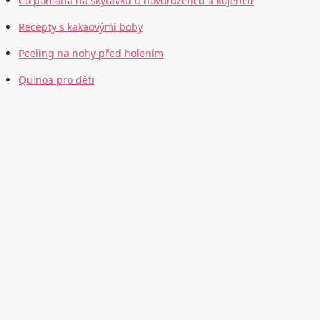
Co pomáhá na škytavku u novorozenců a kojenců
Recepty s kakaovými boby
Peeling na nohy před holením
Quinoa pro děti