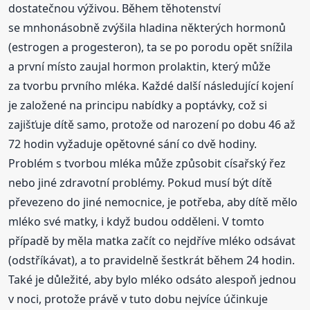
dostatečnou výživou. Během těhotenství
se mnhonásobně zvýšila hladina některých hormonů
(estrogen a progesteron), ta se po porodu opět snížila
a první místo zaujal hormon prolaktin, který může
za tvorbu prvního mléka. Každé další následující kojení
je založené na principu nabídky a poptávky, což si
zajišťuje dítě samo, protože od narození po dobu 46 až
72 hodin vyžaduje opětovné sání co dvě hodiny.
Problém s tvorbou mléka může způsobit císařský řez
nebo jiné zdravotní problémy. Pokud musí být dítě
převezeno do jiné nemocnice, je potřeba, aby dítě mělo
mléko své matky, i když budou odděleni. V tomto
případě by měla matka začít co nejdříve mléko odsávat
(odstříkávat), a to pravidelně šestkrát během 24 hodin.
Také je důležité, aby bylo mléko odsáto alespoň jednou
v noci, protože právě v tuto dobu nejvíce účinkuje