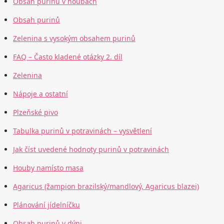
Obsah purinů v houbách
Obsah purinů
Zelenina s vysokým obsahem purinů
FAQ – Často kladené otázky 2. díl
Zelenina
Nápoje a ostatní
Plzeňské pivo
Tabulka purinů v potravinách – vysvětlení
Jak číst uvedené hodnoty purinů v potravinách
Houby namísto masa
Agaricus (žampion brazilský/mandlový, Agaricus blazei)
Plánování jídelníčku
Obsah purinů v dýni