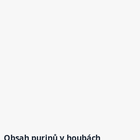
Obsah purinů v houbách