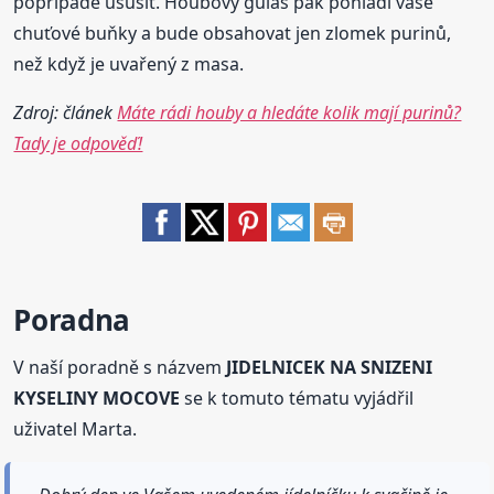
popřípadě usušit. Houbový guláš pak pohladí vaše
chuťové buňky a bude obsahovat jen zlomek purinů,
než když je uvařený z masa.
Zdroj: článek
Máte rádi houby a hledáte kolik mají purinů?
Tady je odpověď!
Poradna
V naší poradně s názvem
JIDELNICEK NA SNIZENI
KYSELINY MOCOVE
se k tomuto tématu vyjádřil
uživatel Marta.