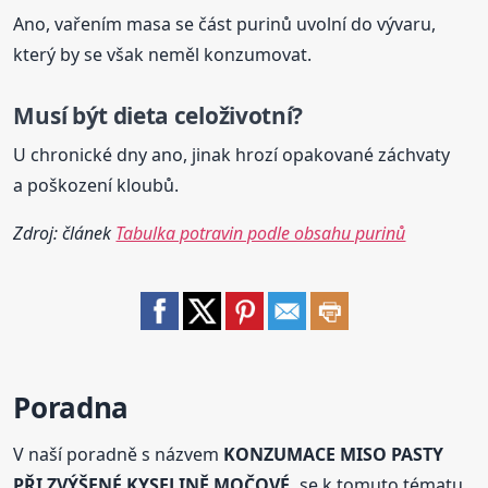
Ano, vařením masa se část purinů uvolní do vývaru,
který by se však neměl konzumovat.
Musí být dieta celoživotní?
U chronické dny ano, jinak hrozí opakované záchvaty
a poškození kloubů.
Zdroj: článek
Tabulka potravin podle obsahu purinů
Poradna
V naší poradně s názvem
KONZUMACE MISO PASTY
PŘI ZVÝŠENÉ KYSELINĚ MOČOVÉ.
se k tomuto tématu