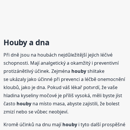
Houby
a dna
Při dně jsou na houbách nejdůležitější jejich léčivé
schopnosti. Mají analgetický a okamžitý i preventivní
protizánětlivý účinek. Zejména
houby
shiitake
se ukázaly jako účinné při prevenci a léčbě onemocnění
kloubů, jako je dna. Pokud váš lékař potvrdí, že vaše
hladina kyseliny močové je příliš vysoká, měli byste jíst
často
houby
na místo masa, abyste zajistili, že bolest
zmizí nebo se vůbec neobjeví.
Kromě účinků na dnu mají
houby
i tyto další prospěšné