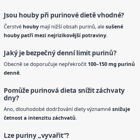
Jsou
houby
při purinové dietě vhodné?
Čerstvé
houby
mají nižší obsah purinů, ale
sušené
houby
patří mezi nejrizikovější potraviny
.
Jaký je bezpečný denní limit purinů?
Obecně se doporučuje nepřekročit
100–150 mg purinů
denně
.
Pomůže purinová dieta snížit záchvaty
dny?
Ano, dlouhodobé dodržování diety významně
snižuje
četnost a intenzitu záchvatů
.
Lze puriny „vyvařit“?