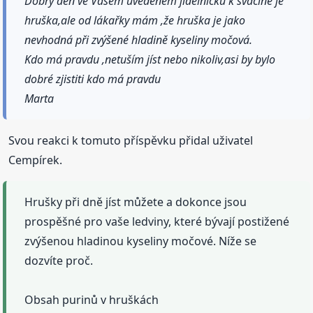
Dobrý den ve Vašem uvedeném jídelníčku k svačině je
hruška,ale od lákařky mám ,že hruška je jako
nevhodná při zvýšené hladině kyseliny močová.
Kdo má pravdu ,netuším jíst nebo nikoliv,asi by bylo
dobré zjistiti kdo má pravdu
Marta
Svou reakci k tomuto příspěvku přidal uživatel
Cempírek.
Hrušky při dně jíst můžete a dokonce jsou
prospěšné pro vaše ledviny, které bývají postižené
zvýšenou hladinou kyseliny močové. Níže se
dozvíte proč.
Obsah purinů v hruškách