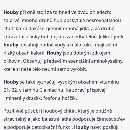
Houby
při dně stojí za to hned ve dvou ohledech:
za prvé, mnoho druhů hub poskytuje nesrovnatelnou
chuť, která dokáže zjemnit mnohá jídla, a za druhé,
zdravotní účinky hub nejsou zanedbatelné. Jelikož jedlé
houby
obsahují hodně vody a málo tuku, mají velmi
nízký obsah kalorií.
Houby
jsou dobrým zdrojem
bílkovin. Obsahují především esenciální aminokyseliny,
které si naše tělo neumí samo vyrobit.
Houby
se také vyznačují vysokým obsahem vitamínu
B1, B2, vitamínu C a niacinu. Ke zdraví přispívají
i minerály draslík, fosfor a hořčík.
Pozitivně působí i houbový chitin, který je obtížně
stravitelný a jako balastní látka podporuje činnost střev
a podporuje detoxikační funkci.
Houby
navíc posilují