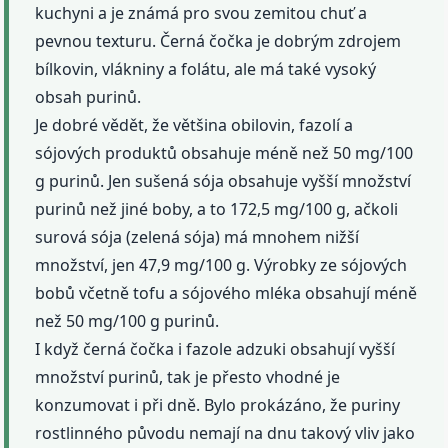
kuchyni a je známá pro svou zemitou chuť a
pevnou texturu. Černá čočka je dobrým zdrojem
bílkovin, vlákniny a folátu, ale má také vysoký
obsah purinů.
Je dobré vědět, že většina obilovin, fazolí a
sójových produktů obsahuje méně než 50 mg/100
g purinů. Jen sušená sója obsahuje vyšší množství
purinů než jiné boby, a to 172,5 mg/100 g, ačkoli
surová sója (zelená sója) má mnohem nižší
množství, jen 47,9 mg/100 g. Výrobky ze sójových
bobů včetně tofu a sójového mléka obsahují méně
než 50 mg/100 g purinů.
I když černá čočka i fazole adzuki obsahují vyšší
množství purinů, tak je přesto vhodné je
konzumovat i při dně. Bylo prokázáno, že puriny
rostlinného původu nemají na dnu takový vliv jako