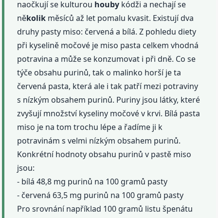
naočkují se kulturou
houby
kódži a nechají se
ně
kolik
měsíců až let pomalu kvasit. Existují dva
druhy pasty miso: červená a bílá. Z pohledu diety
při kyselině močové je miso pasta celkem vhodná
potravina a může se konzumovat i při dně. Co se
týče obsahu purinů, tak o malinko horší je ta
červená pasta, která ale i tak patří mezi potraviny
s nízkým obsahem purinů. Puriny jsou látky, které
zvyšují množství kyseliny močové v krvi. Bílá pasta
miso je na tom trochu lépe a řadíme ji k
potravinám s velmi nízkým obsahem purinů.
Konkrétní hodnoty obsahu purinů v pastě miso
jsou:
- bílá 48,8 mg purinů na 100 gramů pasty
- červená 63,5 mg purinů na 100 gramů pasty
Pro srovnání například 100 gramů listu špenátu