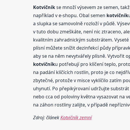
Kotvičník
se množí výsevem ze semen, takž
například v e-shopu. Obal semen
kotvičník
a slupka se samovolně rozloží v půdě. Výsev
v tuto dobu zmeškáte, není nic ztraceno, ale 
kvalitním zahradnickým substrátem. Vyseté pl
plísní můžete snížit dezinfekcí půdy příprav
aby se na něm nevytvářely plísně. Vytvořit op
kotvičník
u potřebují pro klíčení teplo, proto
na padání klíčících rostlin, proto je co nejd
zbytečné, protože v misce vyklíčilo zatím po
uhynutí. Po přepikýrovaní udržujte substrát
nebo cca od poloviny května vysazovat na ve
na záhon rostliny zalijte, v případě nepříz
Zdroj: článek
Kotvičník zemní