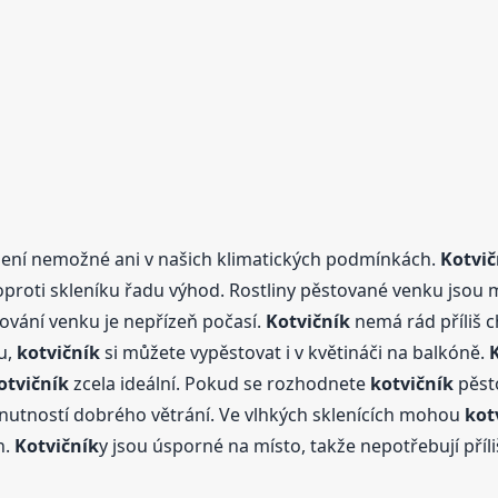
ení nemožné ani v našich klimatických podmínkách.
Kotvič
oproti skleníku řadu výhod. Rostliny pěstované venku jsou m
ování venku je nepřízeň počasí.
Kotvičník
nemá rád příliš 
u,
kotvičník
si můžete vypěstovat i v květináči na balkóně.
otvičník
zcela ideální. Pokud se rozhodnete
kotvičník
pěsto
 nutností dobrého větrání. Ve vlhkých sklenících mohou
kot
h.
Kotvičník
y jsou úsporné na místo, takže nepotřebují příliš