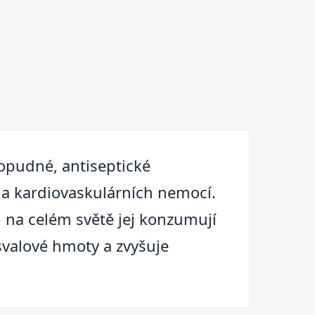
čopudné, antiseptické
ch a kardiovaskulárních nemocí.
ci na celém světě jej konzumují
svalové hmoty a zvyšuje