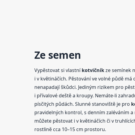
Ze semen
Vypěstovat si vlastní
kotvičník
ze semínek n
i v květináčích. Pěstování ve volné půdě má 
nenapadají škůdci. Jediným rizikem pro pěst
i přívalové deště a kroupy. Nemáte-li zahrad
písčitých půdách. Slunné stanoviště je pro
k
pravidelných kontrol, s denním zaléváním a
můžete pěstovat i v květináčích či v truhlícíc
rostlině cca 10–15 cm prostoru.