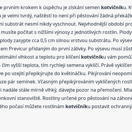
e prvním krokem k úspěchu je získání semen
kotvičník
u. 
u je velmi tvrdý, naštěstí to není při pěstování žádná překáž
ní substrát nesmí nikdy vyschnout. Nejvhodnější období pro 
musíte počítat s nižšími výnosy z jednotlivých rostlin. Plod
ody zasypte cca 0,5 cm silnou vrstvou substrátu. Po výsevu 
kem Previcur přidaným do první zálivky. Po výsevu musí zůsta
timální vlhkost a teplotu pro klíčení
kotvičník
u vám pomůže
 čím vyšší teplota, tím rychleji semena vyklíčí. Právě vyklíče
říve po vzejití přepikýrujte do květináčku. Pikýrování neopomí
uze pár semínek. Včasným přepikýrováním vyklíčených rostlin
 i nadále stále mírně vlhký, dávejte pozor na přemočení. Ml
nkovní stanoviště. Rostliny určené pro pěstování na záhoně
nivého počasí můžete rostlinám
kotvičník
u postavit ochranný 