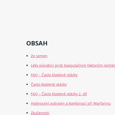
OBSAH
Ze semen
Léky působící proti koagulačním faktorům (antiko
FAQ – Často kladené otázky
Často kladené otázky
FAQ – Často kladené otázky 2. díl
Hodnocení potravin a kombinací při Warfarinu
Zkušenosti