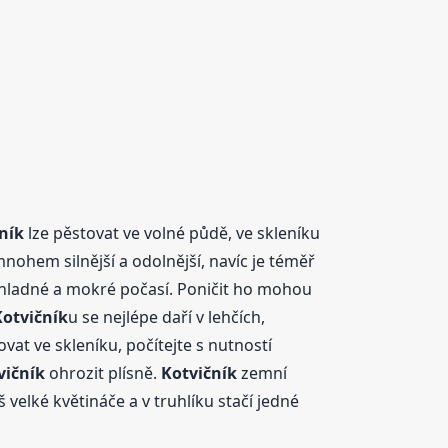
ník
lze pěstovat ve volné půdě, ve skleníku
nohem silnější a odolnější, navíc je téměř
chladné a mokré počasí. Poničit ho mohou
Kotvičník
u se nejlépe daří v lehčích,
vat ve skleníku, počítejte s nutností
vičník
ohrozit plísně.
Kotvičník
zemní
 velké květináče a v truhlíku stačí jedné