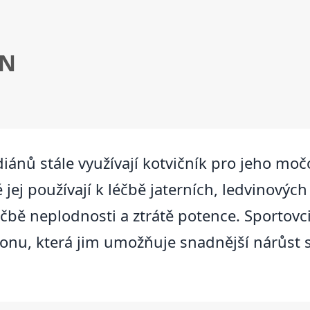
IN
iánů stále využívají kotvičník pro jeho mo
é jej používají k léčbě jaterních, ledvinový
 léčbě neplodnosti a ztrátě potence. Sportov
eronu, která jim umožňuje snadnější nárůst 