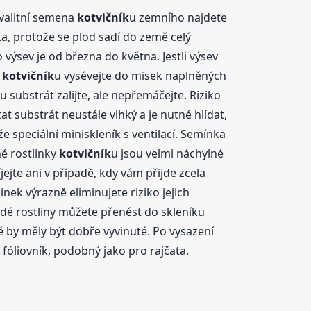
Kvalitní semena
kotvičník
u zemního najdete
ka, protože se plod sadí do země celý
výsev je od března do května. Jestli výsev
y
kotvičník
u vysévejte do misek naplněných
substrát zalijte, ale nepřemáčejte. Riziko
t substrát neustále vlhký a je nutné hlídat,
 speciální miniskleník s ventilací. Semínka
né rostlinky
kotvičník
u jsou velmi náchylné
jejte ani v případě, kdy vám přijde zcela
ek výrazně eliminujete riziko jejich
adé rostliny můžete přenést do skleníku
 by měly být dobře vyvinuté. Po vysazení
fóliovník, podobný jako pro rajčata.