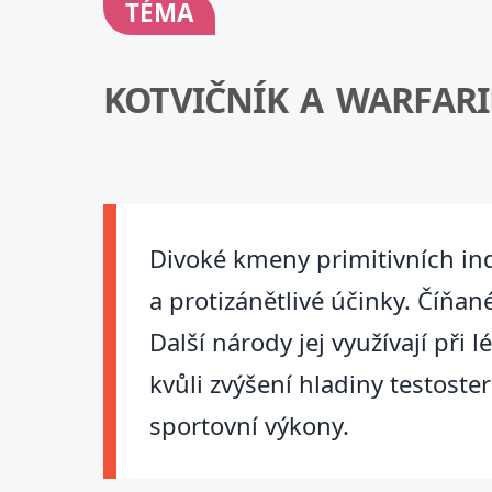
TÉMA
KOTVIČNÍK A WARFAR
Divoké kmeny primitivních ind
a protizánětlivé účinky. Číňan
Další národy jej využívají při
kvůli zvýšení hladiny testost
sportovní výkony.