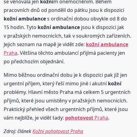
se věnovala jen
kožní
m onemocněním. Během
pracovních dnů od pondělí do pátku jsou k dispozici
kožní
ambulance
s ordinační dobou obvykle od 8 do
15 hodin. Tyto
kožní
ambulance
jsou k dispozici jak
v pražských nemocnicích, tak v soukromých zařízeních.
Jejich seznam na mapě je vidět zde:
kožní
ambulance
Praha
. Většina těchto ambulancí přijímá pacienty jen
po předchozím objednání.
Mimo běžnou ordinační dobu je k dispozici pak již jen
urgentní příjem, který řeší mimo jiné i akutní
kožní
problémy. Hlavní město Praha má celkem 5 urgentních
příjmů, které jsou umístěny v pražských nemocnicích.
Praktický přehled všech urgentních příjmů, které jsou
vám nejblíže, je vidět tady:
pohotovost
Praha
.
Zdroj: článek
Kožní pohotovost Praha