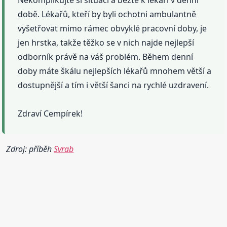
Nekomplikujte si situaci a běžte k lékaři v denní
době. Lékařů, kteří by byli ochotni ambulantně
vyšetřovat mimo rámec obvyklé pracovní doby, je
jen hrstka, takže těžko se v nich najde nejlepší
odborník právě na váš problém. Během denní
doby máte škálu nejlepších lékařů mnohem větší a
dostupnější a tím i větší šanci na rychlé uzdravení.
Zdraví Cempírek!
Zdroj: příběh
Svrab