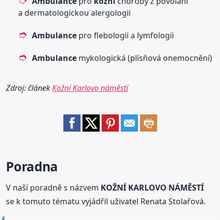
Ambulance
pro
kožní
choroby z povolání
a dermatologickou alergologii
Ambulance
pro flebologii a lymfologii
Ambulance
mykologická (plísňová onemocnění)
Zdroj: článek
Kožní Karlovo náměstí
Poradna
V naší poradně s názvem
KOŽNÍ KARLOVO NÁMĚSTÍ
se k tomuto tématu vyjádřil uživatel Renata Stolařová.