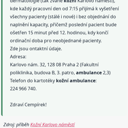
dermatologie (tak zvané
kožní
Karlovo náměstí),
kde každý pracovní den od 7:15 přijímá k vyšetření
všechny pacienty (stálé i nové) i bez objednání do
naplnění kapacity, přičemž poslední pacient bude
ošetřen 15 minut před 12. hodinou, kdy končí
ordinační doba pro neobjednané pacienty.
Zde jsou ontaktní údaje.
Adresa:
Karlovo nám. 32, 128 08 Praha 2 (Fakultní
poliklinika, budova B, 3. patro,
ambulance
2,3)
Telefon do kartotéky
kožní
ambulance
:
224 966 740.
Zdraví Cempírek!
Zdroj: příběh
Kožní Karlovo náměstí