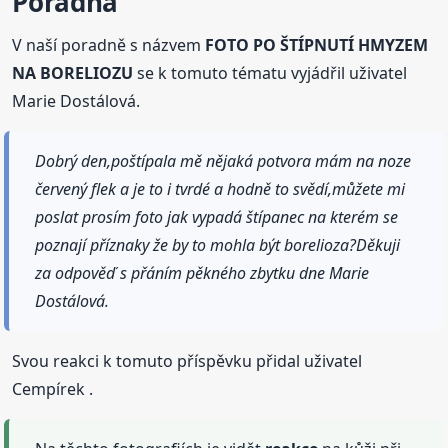
Poradna
V naší poradně s názvem
FOTO PO ŠTÍPNUTÍ HMYZEM
NA BORELIOZU
se k tomuto tématu vyjádřil uživatel
Marie Dostálová.
Dobrý den,poštípala mě nějaká potvora mám na noze
červený flek a je to i tvrdé a hodně to svědí,můžete mi
poslat prosím foto jak vypadá štípanec na kterém se
poznají příznaky že by to mohla být borelioza?Děkuji
za odpověď s přáním pěkného zbytku dne Marie
Dostálová.
Svou reakci k tomuto příspěvku přidal uživatel
Cempírek .