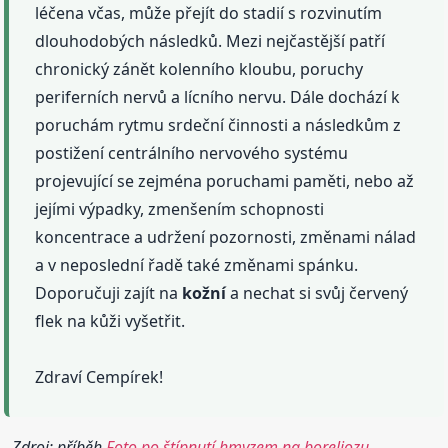
léčena včas, může přejít do stadií s rozvinutím
dlouhodobých následků. Mezi nejčastější patří
chronický zánět kolenního kloubu, poruchy
periferních nervů a lícního nervu. Dále dochází k
poruchám rytmu srdeční činnosti a následkům z
postižení centrálního nervového systému
projevující se zejména poruchami paměti, nebo až
jejími výpadky, zmenšením schopnosti
koncentrace a udržení pozornosti, změnami nálad
a v neposlední řadě také změnami spánku.
Doporučuji zajít na
kožní
a nechat si svůj červený
flek na kůži vyšetřit.
Zdraví Cempírek!
Zdroj: příběh
Foto po štípnutí hmyzem na boreliozu