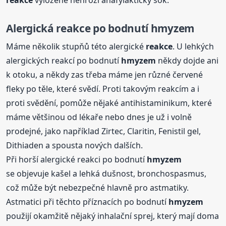
Alergická
reakce
po bodnutí
hmyzem
Máme několik stupňů této alergické
reakce
. U lehkých
alergických reakcí po bodnutí
hmyzem
někdy dojde ani
k otoku, a někdy zas třeba máme jen různé červené
fleky po těle, které svědí. Proti takovým reakcím a i
proti svědění, pomůže nějaké antihistaminikum, které
máme většinou od lékaře nebo dnes je už i volně
prodejné, jako například Zirtec, Claritin, Fenistil gel,
Dithiaden a spousta nových dalších.
Při horší alergické reakci po bodnutí
hmyzem
se objevuje kašel a lehká dušnost, bronchospasmus,
což může být nebezpečné hlavně pro astmatiky.
Astmatici při těchto příznacích po bodnutí
hmyzem
použijí okamžitě nějaký inhalační sprej, který mají doma