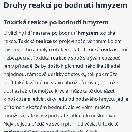
Druhy reakcí po bodnutí
hmyzem
Toxická
reakce
po bodnutí
hmyzem
U většiny lidí nastane po bodnutí
hmyzem
toxická
rekce. Toxická
reakce
se projeví začervenáním kolem
místa vpichu a malým otokem. Tato toxická
reakce
není
nebezpečná. Toxická
reakce
v sobě skrývá nebezpečí
jen v případě, že by došlo k píchnutí několika žihadel
najednou, rámcově desítky až stovky, tak pak může
dojít také k vážnému stavu ohrožující život, protože
dochází až k hemolýze krve a může také docházet
k poškození ledvin, díky jedu od bodavého hmyzu. Jed je
přítomen v každém bodnutí, ale ve velmi malém
množství, takže je v podstatě látka tělu neškodlivá.
Nejvíce jedu předá ve svém píchnutí včela. U toxické
reakce
vyloženě nehrozí anafylaktický šok.