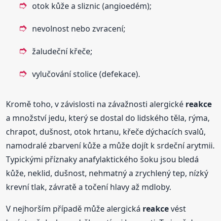
otok kůže a sliznic (angioedém);
nevolnost nebo zvracení;
žaludeční křeče;
vylučování stolice (defekace).
Kromě toho, v závislosti na závažnosti alergické
reakce
a množství jedu, který se dostal do lidského těla, rýma,
chrapot, dušnost, otok hrtanu, křeče dýchacích svalů,
namodralé zbarvení kůže a může dojít k srdeční arytmii.
Typickými příznaky anafylaktického šoku jsou bledá
kůže, neklid, dušnost, nehmatný a zrychlený tep, nízký
krevní tlak, závratě a točení hlavy až mdloby.
V nejhorším případě může alergická
reakce
vést