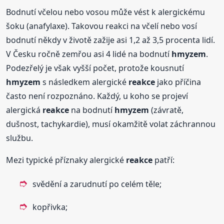
Bodnutí včelou nebo vosou může vést k alergickému
šoku (anafylaxe). Takovou reakci na včelí nebo vosí
bodnutí někdy v životě zažije asi 1,2 až 3,5 procenta lidí.
V Česku ročně zemřou asi 4 lidé na bodnutí
hmyzem
.
Podezřelý je však vyšší počet, protože kousnutí
hmyzem
s následkem alergické
reakce
jako příčina
často není rozpoznáno. Každý, u koho se projeví
alergická
reakce
na bodnutí
hmyzem
(závratě,
dušnost, tachykardie), musí okamžitě volat záchrannou
službu.
Mezi typické příznaky alergické
reakce
patří:
svědění a zarudnutí po celém těle;
kopřivka;