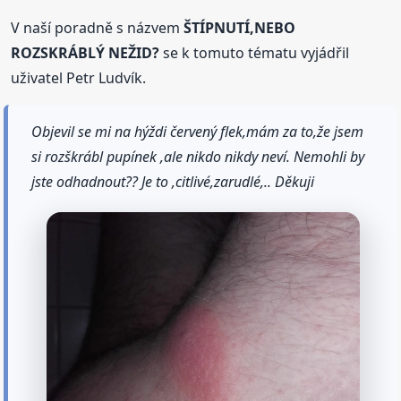
V naší poradně s názvem
ŠTÍPNUTÍ,NEBO
ROZSKRÁBLÝ NEŽID?
se k tomuto tématu vyjádřil
uživatel Petr Ludvík.
Objevil se mi na hýždi červený flek,mám za to,že jsem
si rozškrábl pupínek ,ale nikdo nikdy neví. Nemohli by
jste odhadnout?? Je to ,citlivé,zarudlé,.. Děkuji