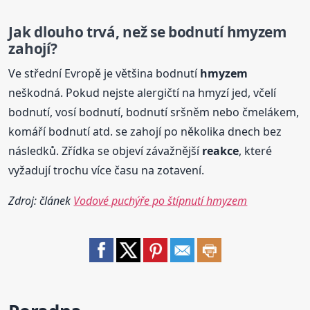
Jak dlouho trvá, než se bodnutí
hmyzem
zahojí?
Ve střední Evropě je většina bodnutí
hmyzem
neškodná. Pokud nejste alergičtí na hmyzí jed, včelí
bodnutí, vosí bodnutí, bodnutí sršněm nebo čmelákem,
komáří bodnutí atd. se zahojí po několika dnech bez
následků. Zřídka se objeví závažnější
reakce
, které
vyžadují trochu více času na zotavení.
Zdroj: článek
Vodové puchýře po štípnutí hmyzem