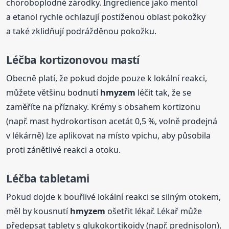
choroboplodné zárodky. Ingredience jako mentol
a etanol rychle ochlazují postiženou oblast pokožky
a také zklidňují podrážděnou pokožku.
Léčba kortizonovou mastí
Obecně platí, že pokud dojde pouze k lokální reakci,
můžete většinu bodnutí
hmyzem
léčit tak, že se
zaměříte na příznaky. Krémy s obsahem kortizonu
(např. mast hydrokortison acetát 0,5 %, volně prodejná
v lékárně) lze aplikovat na místo vpichu, aby působila
proti zánětlivé reakci a otoku.
Léčba tabletami
Pokud dojde k bouřlivé lokální reakci se silným otokem,
měl by kousnutí
hmyzem
ošetřit lékař. Lékař může
předepsat tablety s glukokortikoidy (např. prednisolon),