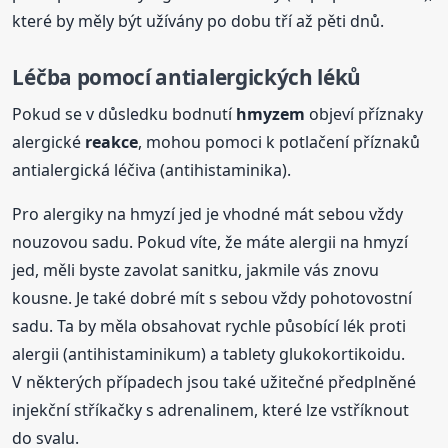
které by měly být užívány po dobu tří až pěti dnů.
Léčba pomocí antialergických léků
Pokud se v důsledku bodnutí
hmyzem
objeví příznaky
alergické
reakce
, mohou pomoci k potlačení příznaků
antialergická léčiva (antihistaminika).
Pro alergiky na hmyzí jed je vhodné mát sebou vždy
nouzovou sadu. Pokud víte, že máte alergii na hmyzí
jed, měli byste zavolat sanitku, jakmile vás znovu
kousne. Je také dobré mít s sebou vždy pohotovostní
sadu. Ta by měla obsahovat rychle působící lék proti
alergii (antihistaminikum) a tablety glukokortikoidu.
V některých případech jsou také užitečné předplněné
injekční stříkačky s adrenalinem, které lze vstříknout
do svalu.