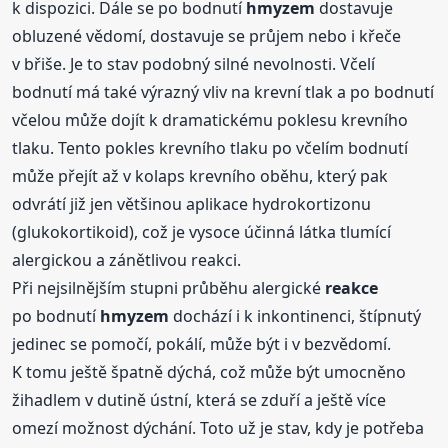
k dispozici. Dále se po bodnutí
hmyzem
dostavuje
obluzené vědomí, dostavuje se průjem nebo i křeče
v břiše. Je to stav podobný silné nevolnosti. Včelí
bodnutí má také výrazný vliv na krevní tlak a po bodnutí
včelou může dojít k dramatickému poklesu krevního
tlaku. Tento pokles krevního tlaku po včelím bodnutí
může přejít až v kolaps krevního oběhu, který pak
odvrátí již jen většinou aplikace hydrokortizonu
(glukokortikoid), což je vysoce účinná látka tlumící
alergickou a zánětlivou reakci.
Při nejsilnějším stupni průběhu alergické
reakce
po bodnutí
hmyzem
dochází i k inkontinenci, štípnutý
jedinec se pomočí, pokálí, může být i v bezvědomí.
K tomu ještě špatně dýchá, což může být umocněno
žihadlem v dutině ústní, která se zduří a ještě více
omezí možnost dýchání. Toto už je stav, kdy je potřeba