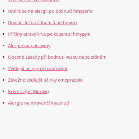
Umírá se na alergii po bodnutí hmyzem?
Domácí léčba štípanců od hmyzu
Příčiny otravy krve po kousnutí hmyzem
Alergie na potraviny
Obecné zásady při bodnutí vosou nebo sršněm
Vedlejší účinky při ozařování
Závažné vedlejší účinky omeprazolu
Krém či gel (Burow)
Alergie na mravenčí kousnutí