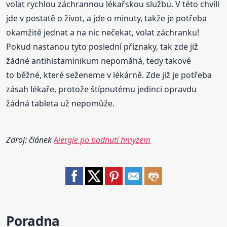
volat rychlou záchrannou lékařskou službu. V této chvíli
jde v postatě o život, a jde o minuty, takže je potřeba
okamžitě jednat a na nic nečekat, volat záchranku!
Pokud nastanou tyto poslední příznaky, tak zde již
žádné antihistaminikum nepomáhá, tedy takové
to běžné, které seženeme v lékárně. Zde již je potřeba
zásah lékaře, protože štípnutému jedinci opravdu
žádná tableta už nepomůže.
Zdroj: článek
Alergie po bodnutí hmyzem
Poradna