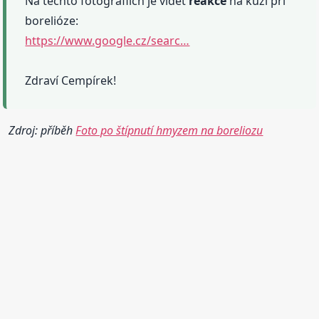
Na těchto fotografiích je vidět
reakce
na kůži při
borelióze:
https://www.google.cz/searc…
Zdraví Cempírek!
Zdroj: příběh
Foto po štípnutí hmyzem na boreliozu