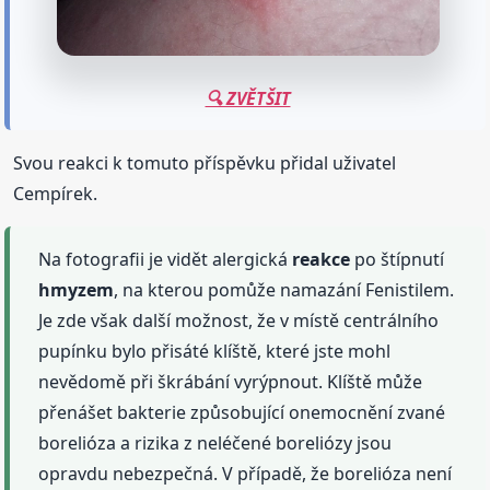
🔍 ZVĚTŠIT
Svou reakci k tomuto příspěvku přidal uživatel
Cempírek.
Na fotografii je vidět alergická
reakce
po štípnutí
hmyzem
, na kterou pomůže namazání Fenistilem.
Je zde však další možnost, že v místě centrálního
pupínku bylo přisáté klíště, které jste mohl
nevědomě při škrábání vyrýpnout. Klíště může
přenášet bakterie způsobující onemocnění zvané
borelióza a rizika z neléčené boreliózy jsou
opravdu nebezpečná. V případě, že borelióza není