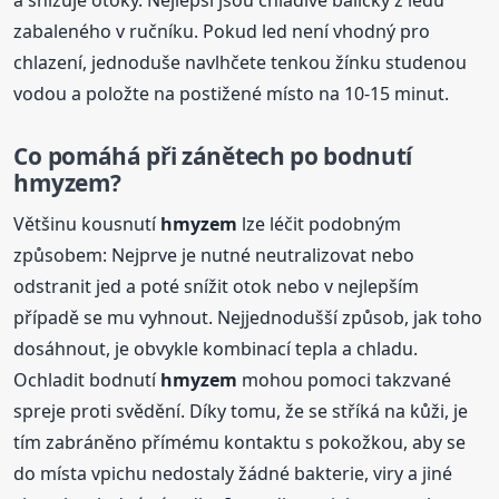
a snižuje otoky. Nejlepší jsou chladivé balíčky z ledu
zabaleného v ručníku. Pokud led není vhodný pro
chlazení, jednoduše navlhčete tenkou žínku studenou
vodou a položte na postižené místo na 10-15 minut.
Co pomáhá při zánětech po bodnutí
hmyzem
?
Většinu kousnutí
hmyzem
lze léčit podobným
způsobem: Nejprve je nutné neutralizovat nebo
odstranit jed a poté snížit otok nebo v nejlepším
případě se mu vyhnout. Nejjednodušší způsob, jak toho
dosáhnout, je obvykle kombinací tepla a chladu.
Ochladit bodnutí
hmyzem
mohou pomoci takzvané
spreje proti svědění. Díky tomu, že se stříká na kůži, je
tím zabráněno přímému kontaktu s pokožkou, aby se
do místa vpichu nedostaly žádné bakterie, viry a jiné