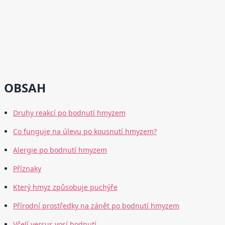
OBSAH
Druhy reakcí po bodnutí hmyzem
Co funguje na úlevu po kousnutí hmyzem?
Alergie po bodnutí hmyzem
Příznaky
Který hmyz způsobuje puchýře
Přírodní prostředky na zánět po bodnutí hmyzem
Včelí versus vosí bodnutí