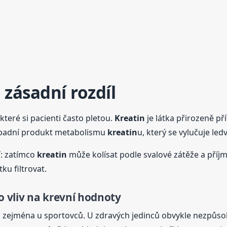
: zásadní rozdíl
které si pacienti často pletou.
Kreatin
je látka přirozeně př
dpadní produkt metabolismu
kreatin
u, který se vylučuje led
í: zatímco
kreatin
může kolísat podle svalové zátěže a příj
ku filtrovat.
o vliv na krevní
hodnoty
, zejména u sportovců. U zdravých jedinců obvykle nezpůsob