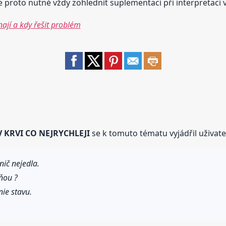
e proto nutné vždy zohlednit suplementaci při interpretaci 
ají a kdy řešit problém
V KRVI CO NEJRYCHLEJI
se k tomuto tématu vyjádřil uživat
ič nejedla.
ňou ?
ie stavu.