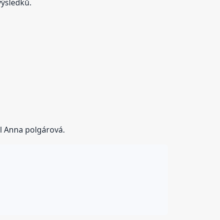
výsledků.
el Anna polgárová.