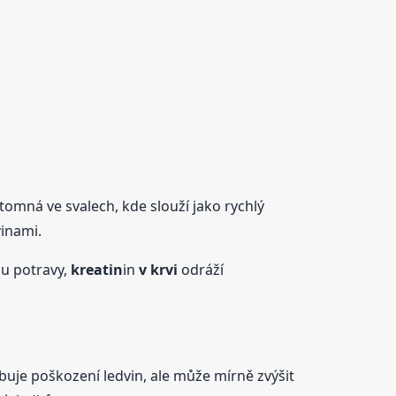
ítomná ve svalech, kde slouží jako rychlý
vinami.
mu potravy,
kreatin
in
v krvi
odráží
uje poškození ledvin, ale může mírně zvýšit