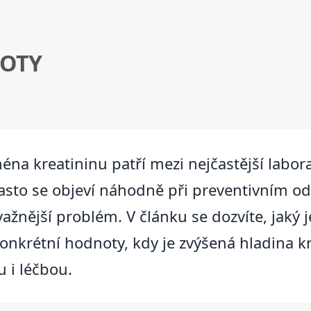
NOTY
éna kreatininu patří mezi nejčastější labora
Často se objeví náhodně při preventivním od
ažnější problém. V článku se dozvíte, jaký j
onkrétní hodnoty, kdy je zvýšená hladina kr
u i léčbou.