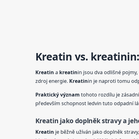
Kreatin
vs.
kreatin
in
Kreatin
a
kreatin
in jsou dva odlišné pojmy, 
zdroj energie.
Kreatin
in je naproti tomu o
Praktický význam
tohoto rozdílu je zásadn
především schopnost ledvin tuto odpadní lát
Kreatin
jako doplněk stravy a jeh
Kreatin
je běžně užíván jako doplněk stravy