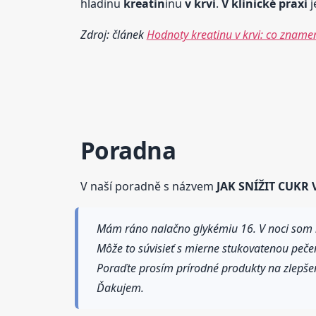
hladinu
kreatin
inu
v krvi
.
V klinické praxi
j
Zdroj: článek
Hodnoty kreatinu v krvi: co znamen
Poradna
V naší poradně s názvem
JAK SNÍŽIT CUKR 
Mám ráno nalačno glykémiu 16. V noci som n
Môže to súvisieť s mierne stukovatenou peče
Poraďte prosím prírodné produkty na zlepšen
Ďakujem.