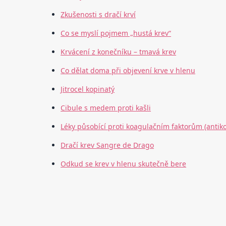
Zkušenosti s dračí krví
Co se myslí pojmem „hustá krev“
Krvácení z konečníku – tmavá krev
Co dělat doma při objevení krve v hlenu
Jitrocel kopinatý
Cibule s medem proti kašli
Léky působící proti koagulačním faktorům (antiko
Dračí krev Sangre de Drago
Odkud se krev v hlenu skutečně bere