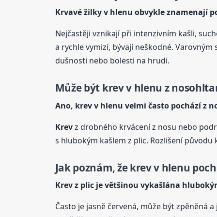
Krvavé žilky v hlenu obvykle znamenají po
Nejčastěji vznikají při intenzivním kašli, 
a rychle vymizí, bývají neškodné. Varovným s
dušnosti nebo bolesti na hrudi.
Může být
krev
v hlenu z nosohltan
Ano,
krev
v hlenu velmi často pochází z 
Krev
z drobného krvácení z nosu nebo podrá
s hlubokým kašlem z plic. Rozlišení původu k
Jak poznám, že
krev
v hlenu pochá
Krev
z plic je většinou vykašlána hlubok
Často je jasně červená, může být zpěněná a