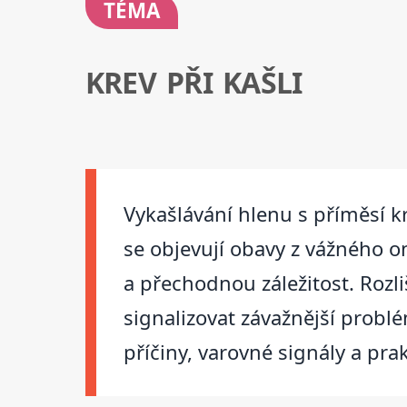
TÉMA
KREV PŘI KAŠLI
Vykašlávání hlenu s příměsí krv
se objevují obavy z vážného o
a přechodnou záležitost. Rozl
signalizovat závažnější prob
příčiny, varovné signály a pr