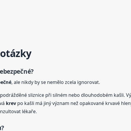
 otázky
 nebezpečné?
pečné
, ale nikdy by se nemělo zcela ignorovat.
podrážděné sliznice při silném nebo dlouhodobém kašli. V
ová
krev
po kašli má jiný význam než opakované krvavé hleny
onzultovat lékaře.
u?