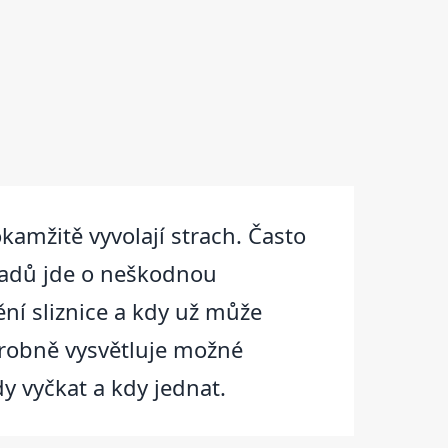
okamžitě vyvolají strach. Často
ípadů jde o neškodnou
ění sliznice a kdy už může
drobně vysvětluje možné
y vyčkat a kdy jednat.