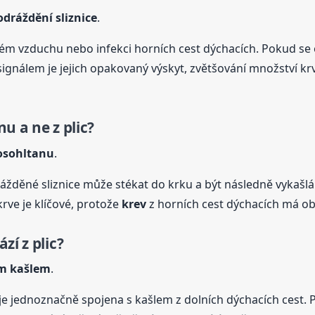
dráždění sliznice
.
suchém vzduchu nebo infekci horních cest dýchacích. Pokud 
ignálem je jejich opakovaný výskyt, zvětšování množství krv
u a ne z plic?
nosohltanu
.
žděné sliznice může stékat do krku a být následně vykašlá
rve je klíčové, protože
krev
z horních cest dýchacích má o
zí z plic?
ým kašlem
.
 je jednoznačně spojena s kašlem z dolních dýchacích cest.