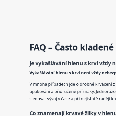
FAQ – Často kladené
Je vykašlávání hlenu s krví vždy
Vykašlávání hlenu s krví není vždy nebez
V mnoha případech jde o drobné krvácení z 
opakování a přidružené příznaky. Jednoráz
sledovat vývoj v čase a při nejistotě raději k
Co znamenají krvavé žilky v hlen