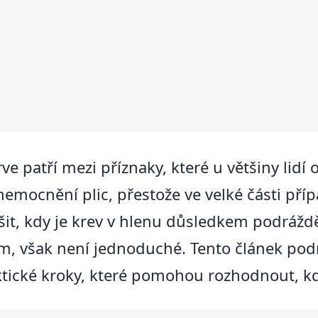
e patří mezi příznaky, které u většiny lidí 
nemocnění plic, přestože ve velké části př
išit, kdy je krev v hlenu důsledkem podrážd
lém, však není jednoduché. Tento článek po
aktické kroky, které pomohou rozhodnout, kd