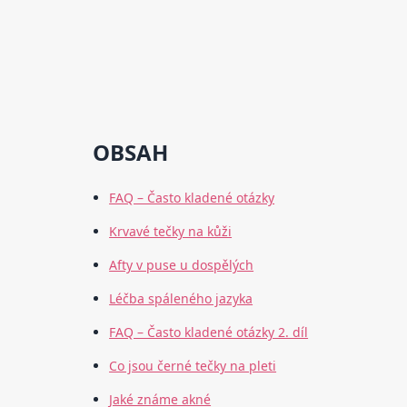
OBSAH
FAQ – Často kladené otázky
Krvavé tečky na kůži
Afty v puse u dospělých
Léčba spáleného jazyka
FAQ – Často kladené otázky 2. díl
Co jsou černé tečky na pleti
Jaké známe akné