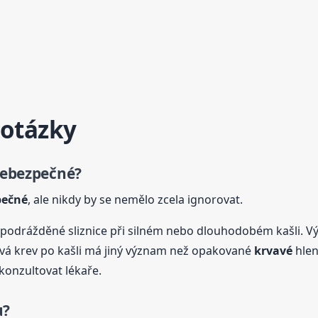
 otázky
 nebezpečné?
pečné
, ale nikdy by se nemělo zcela ignorovat.
podrážděné sliznice při silném nebo dlouhodobém kašli. V
vá krev po kašli má jiný význam než opakované
krvavé
hlen
i konzultovat lékaře.
u?