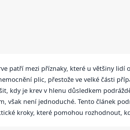
e patří mezi příznaky, které u většiny lidí 
nemocnění plic, přestože ve velké části př
išit, kdy je krev v hlenu důsledkem podrážd
lém, však není jednoduché. Tento článek po
aktické kroky, které pomohou rozhodnout, kd