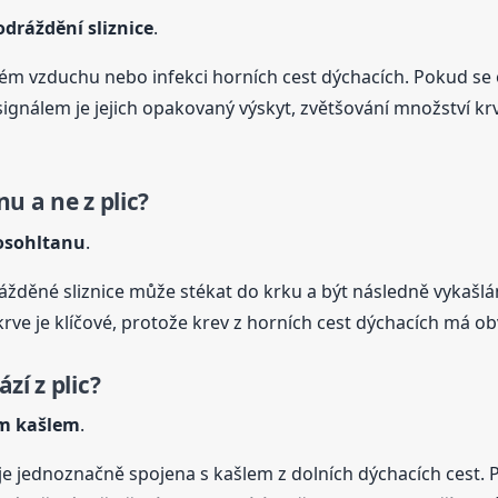
dráždění sliznice
.
suchém vzduchu nebo infekci horních cest dýchacích. Pokud 
ignálem je jejich opakovaný výskyt, zvětšování množství krv
u a ne z plic?
nosohltanu
.
žděné sliznice může stékat do krku a být následně vykašlá
krve je klíčové, protože krev z horních cest dýchacích má 
zí z plic?
ým kašlem
.
je jednoznačně spojena s kašlem z dolních dýchacích cest.