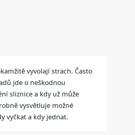
okamžitě vyvolají strach. Často
ípadů jde o neškodnou
ění sliznice a kdy už může
drobně vysvětluje možné
y vyčkat a kdy jednat.