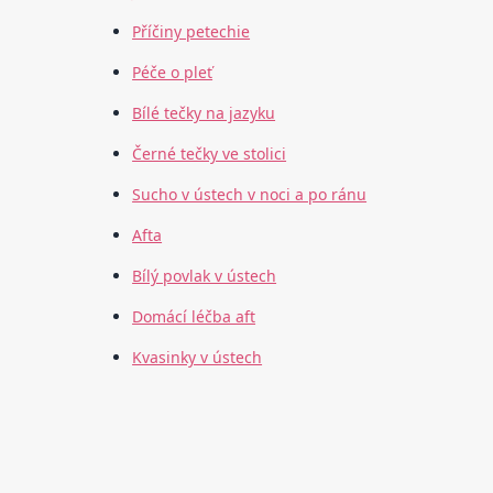
Příčiny petechie
Péče o pleť
Bílé tečky na jazyku
Černé tečky ve stolici
Sucho v ústech v noci a po ránu
Afta
Bílý povlak v ústech
Domácí léčba aft
Kvasinky v ústech