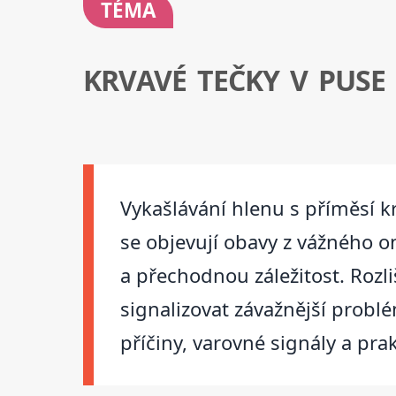
TÉMA
KRVAVÉ TEČKY V PUSE
Vykašlávání hlenu s příměsí krv
se objevují obavy z vážného o
a přechodnou záležitost. Rozl
signalizovat závažnější prob
příčiny, varovné signály a pr