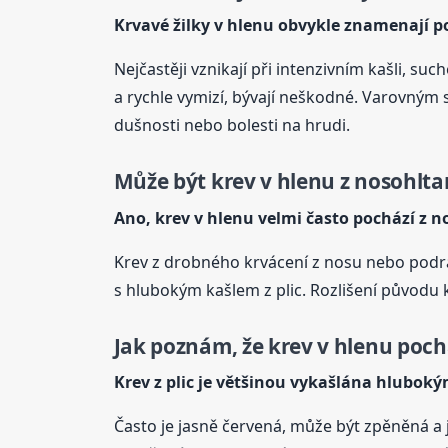
Krvavé
žilky v hlenu obvykle znamenají po
Nejčastěji vznikají při intenzivním kašli, 
a rychle vymizí, bývají neškodné. Varovným s
dušnosti nebo bolesti na hrudi.
Může být krev v hlenu z nosohltan
Ano, krev v hlenu velmi často pochází z 
Krev z drobného krvácení z nosu nebo podrá
s hlubokým kašlem z plic. Rozlišení původu 
Jak poznám, že krev v hlenu pochá
Krev z plic je většinou vykašlána hlubok
Často je jasně červená, může být zpěněná a 