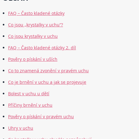
FAQ – Často kladené otázky
Co jsou „krystalky v uchu“?
Co jsou krystalky v uchu
FAQ – Často kladené otázky 2. díl
Pověry o pískání v uších
Co to znamená zvonění v pravém uchu
Co je brnění v uchu a jak se projevuje
Bolest v uchu u dětí
Příčiny brnění v uchu
Pověry o pískání v pravém uchu
Uhry v uchu