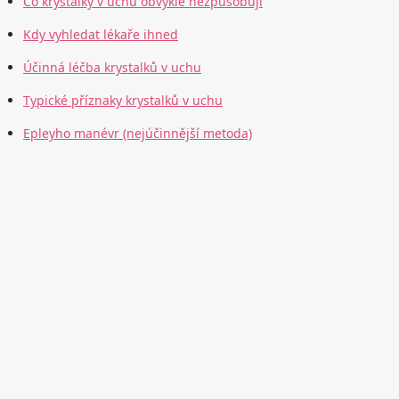
Co krystalky v uchu obvykle nezpůsobují
Kdy vyhledat lékaře ihned
Účinná léčba krystalků v uchu
Typické příznaky krystalků v uchu
Epleyho manévr (nejúčinnější metoda)