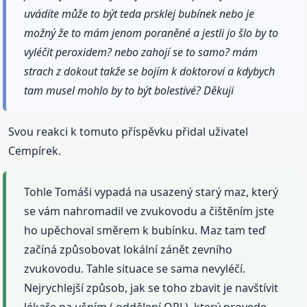
uvádíte může to být teda prsklej bubínek nebo je
možný že to mám jenom poraněné a jestli jo šlo by to
vyléčit peroxidem? nebo zahojí se to samo? mám
strach z dokout takže se bojím k doktorovi a kdybych
tam musel mohlo by to být bolestivé? Děkuji
Svou reakci k tomuto příspěvku přidal uživatel
Cempírek.
Tohle Tomáši vypadá na usazený starý maz, který
se vám nahromadil ve zvukovodu a čištěním jste
ho upěchoval směrem k bubínku. Maz tam teď
začíná způsobovat lokální zánět zevního
zvukovodu. Tahle situace se sama nevyléčí.
Nejrychlejší způsob, jak se toho zbavit je navštívit