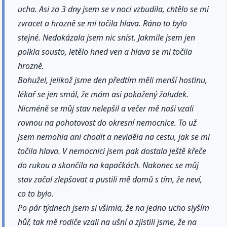
ucha. Asi za 3 dny jsem se v noci vzbudila, chtělo se mi
zvracet a hrozně se mi točila hlava. Ráno to bylo
stejné. Nedokázala jsem nic sníst. Jakmile jsem jen
polkla sousto, letělo hned ven a hlava se mi točila
hrozně.
Bohužel, jelikož jsme den předtím měli menší hostinu,
lékař se jen smál, že mám asi pokažený žaludek.
Nicméně se můj stav nelepšil a večer mě naši vzali
rovnou na pohotovost do okresní nemocnice. To už
jsem nemohla ani chodit a neviděla na cestu, jak se mi
točila hlava. V nemocnici jsem pak dostala ještě křeče
do rukou a skončila na kapačkách. Nakonec se můj
stav začal zlepšovat a pustili mě domů s tím, že neví,
co to bylo.
Po pár týdnech jsem si všimla, že na jedno ucho slyším
hůř, tak mě rodiče vzali na ušní a zjistili jsme, že na