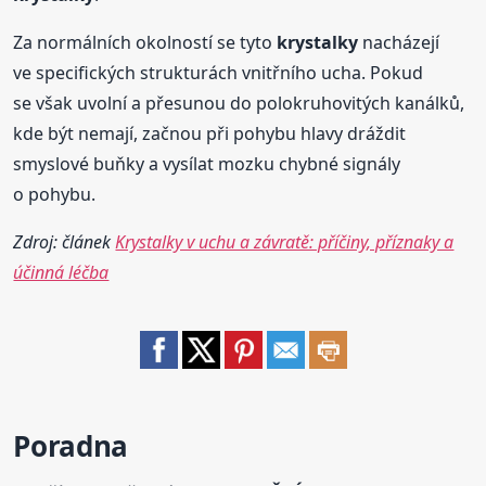
Za normálních okolností se tyto
krystalky
nacházejí
ve specifických strukturách vnitřního ucha. Pokud
se však uvolní a přesunou do polokruhovitých kanálků,
kde být nemají, začnou při pohybu hlavy dráždit
smyslové buňky a vysílat mozku chybné signály
o pohybu.
Zdroj: článek
Krystalky v uchu a závratě: příčiny, příznaky a
účinná léčba
Poradna