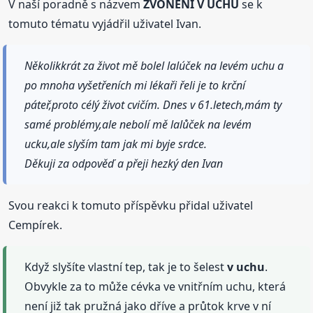
V naší poradně s názvem
ZVONĚNÍ V UCHU
se k
tomuto tématu vyjádřil uživatel Ivan.
Několikkrát za život mě bolel lalúček na levém uchu a
po mnoha vyšetřeních mi lékaři řeli je to krční
páteř,proto célý život cvičím. Dnes v 61.letech,mám ty
samé problémy,ale nebolí mě lalůček na levém
ucku,ale slyším tam jak mi byje srdce.
Děkuji za odpověď a přeji hezký den Ivan
Svou reakci k tomuto příspěvku přidal uživatel
Cempírek.
Když slyšíte vlastní tep, tak je to šelest
v uchu
.
Obvykle za to může cévka ve vnitřním uchu, která
není již tak pružná jako dříve a průtok krve v ní