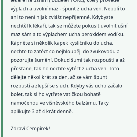
lékaře na ušním ( oddělení ORL), který provede
výplach a uvolní maz - špunt z ucha ven. Nebolí to
ani to není nijak zvlášť nepříjemné. Kdybyste
nechtěl k lékaři, tak se můžete pokusit uvolnit ušní
maz sám a to výplachem ucha peroxidem vodíku.
Kápněte si několik kapek kysličníku do ucha,
nechte to zatéct co nejhlouběji do zvukovodu a
pozorujte šumění. Dokud šumí tak rozpouští a až
přestane, tak ho nechte vytéct z ucha ven. Toto
dělejte několikrát za den, až se vám špunt
rozpustí a zlepší se sluch. Kdyby vás ucho začalo
bolet, tak si ho vytřete vatičkou bohatě
namočenou ve višněvského balzámu. Taky
aplikujte 3 až 4 krát denně.
Zdraví Cempírek!