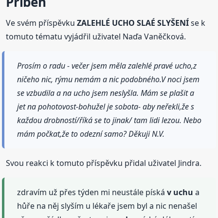
Příběh
Ve svém příspěvku
ZALEHLÉ UCHO SLAÉ SLYŠENÍ
se k
tomuto tématu vyjádřil uživatel Naďa Vaněčková.
Prosím o radu - večer jsem měla zalehlé pravé ucho,z
ničeho nic, rýmu nemám a nic podobného.V noci jsem
se vzbudila a na ucho jsem neslyšla. Mám se plašit a
jet na pohotovost-bohužel je sobota- aby neřekli,že s
každou drobností/říká se to jinak/ tam lidi lezou. Nebo
mám počkat,že to odezní samo? Děkuji N.V.
Svou reakci k tomuto příspěvku přidal uživatel Jindra.
zdravím už přes týden mi neustále píská
v uchu
a
hůře na něj slyším u lékaře jsem byl a nic nenašel