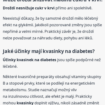
Droždí nesnižuje cukr v krvi
přímo ani spolehlivě.
Neexistují důkazy, že by samotné droždí mělo léčebný
efekt na glykémii. Jakékoli pozorované změny jsou spíše
nepřímé a velmi mírné. Praktický závěr je, že droždí
nelze považovat za náhradu diety, pohybu ani léků.
Jaké účinky mají
kvasinky
na diabetes?
Účinky kvasinek na diabetes
jsou spíše podpůrné než
léčebné.
Některé kvasničné preparáty obsahují vitaminy skupiny
B a stopové prvky, které se podílejí na energetickém
metabolismu. Studie naznačují možný vliv
na inzulinovou citlivost, ale efekt je malý. Prakticky
mohou
kvasinky
doplnit výživu, nikoli zásadně změnit