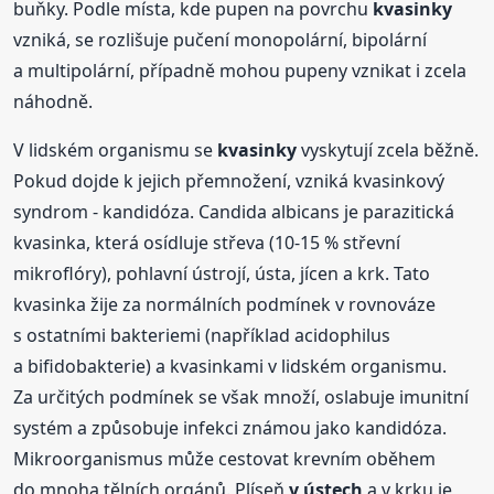
buňky. Podle místa, kde pupen na povrchu
kvasinky
vzniká, se rozlišuje pučení monopolární, bipolární
a multipolární, případně mohou pupeny vznikat i zcela
náhodně.
V lidském organismu se
kvasinky
vyskytují zcela běžně.
Pokud dojde k jejich přemnožení, vzniká kvasinkový
syndrom - kandidóza. Candida albicans je parazitická
kvasinka, která osídluje střeva (10-15 % střevní
mikroflóry), pohlavní ústrojí, ústa, jícen a krk. Tato
kvasinka žije za normálních podmínek v rovnováze
s ostatními bakteriemi (například acidophilus
a bifidobakterie) a kvasinkami v lidském organismu.
Za určitých podmínek se však množí, oslabuje imunitní
systém a způsobuje infekci známou jako kandidóza.
Mikroorganismus může cestovat krevním oběhem
do mnoha tělních orgánů. Plíseň
v ústech
a v krku je