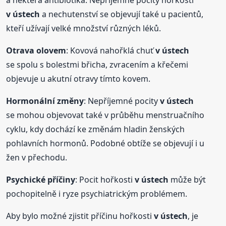
v ústech
a nechutenství se objevují také u pacientů,
kteří užívají velké množství různých léků.
Otrava olovem
: Kovová nahořklá chuť
v ústech
se spolu s bolestmi břicha, zvracením a křečemi
objevuje u akutní otravy tímto kovem.
Hormonální změny
: Nepříjemné pocity
v ústech
se mohou objevovat také v průběhu menstruačního
cyklu, kdy dochází ke změnám hladin ženských
pohlavních hormonů. Podobné obtíže se objevují i u
žen v přechodu.
Psychické příčiny
: Pocit hořkosti
v ústech
může být
pochopitelně i ryze psychiatrickým problémem.
Aby bylo možné zjistit příčinu hořkosti
v ústech
, je