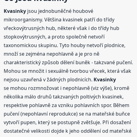
Kvasinky
jsou jednobuněčné houbové
mikroorganismy. Většina kvasinek patří do třídy
vřeckovýtrusných hub, některé však i do třídy hub
stopkovýtrusných, a proto společně netvoří
taxonomickou skupinu. Tyto houby netvoří plodnice,
množí se zejména nepohlavně a je pro ně
charakteristický způsob dělení buněk - takzvané pučení.
Mohou se množit i sexuálně tvorbou vřecek, která však
nejsou uzavřená v žádných plodnicích.
Kvasinky
se mohou rozmnožovat i nepohlavně (viz výše), kromě
několika málo druhů takzvaných poltivých kvasinek,
respektive pohlavně za vzniku pohlavních spor. Během
pučení (nepohlavní reprodukce) se na mateřské buňce
vytvoří pupen, který se postupně zvětšuje. Při dosažení
dostatečné velikosti dojde k jeho oddělení od mateřské