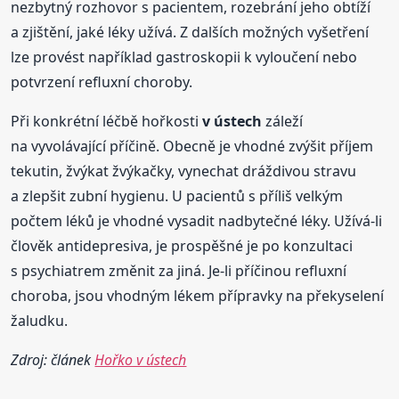
nezbytný rozhovor s pacientem, rozebrání jeho obtíží
a zjištění, jaké léky užívá. Z dalších možných vyšetření
lze provést například gastroskopii k vyloučení nebo
potvrzení refluxní choroby.
Při konkrétní léčbě hořkosti
v ústech
záleží
na vyvolávající příčině. Obecně je vhodné zvýšit příjem
tekutin, žvýkat žvýkačky, vynechat dráždivou stravu
a zlepšit zubní hygienu. U pacientů s příliš velkým
počtem léků je vhodné vysadit nadbytečné léky. Užívá-li
člověk antidepresiva, je prospěšné je po konzultaci
s psychiatrem změnit za jiná. Je-li příčinou refluxní
choroba, jsou vhodným lékem přípravky na překyselení
žaludku.
Zdroj: článek
Hořko v ústech