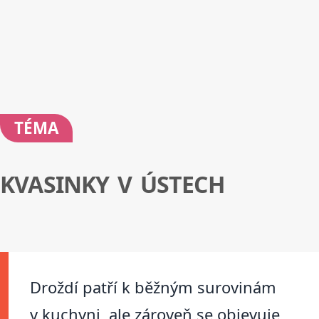
TÉMA
KVASINKY V ÚSTECH
Droždí patří k běžným surovinám
v kuchyni, ale zároveň se objevuje