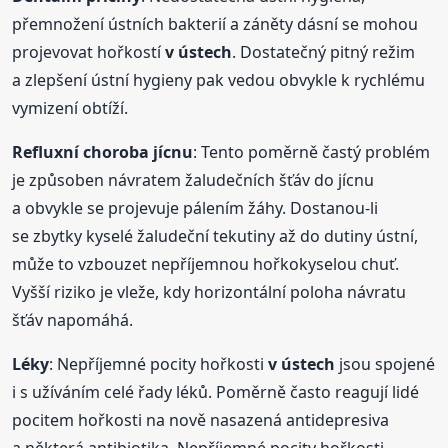
přemnožení ústních bakterií a záněty dásní se mohou
projevovat hořkostí
v ústech
. Dostatečný pitný režim
a zlepšení ústní hygieny pak vedou obvykle k rychlému
vymizení obtíží.
Refluxní choroba jícnu
: Tento poměrně častý problém
je způsoben návratem žaludečních šťáv do jícnu
a obvykle se projevuje pálením žáhy. Dostanou-li
se zbytky kyselé žaludeční tekutiny až do dutiny ústní,
může to vzbouzet nepříjemnou hořkokyselou chuť.
Vyšší riziko je vleže, kdy horizontální poloha návratu
šťáv napomáhá.
Léky
: Nepříjemné pocity hořkosti
v ústech
jsou spojené
i s užíváním celé řady léků. Poměrně často reagují lidé
pocitem hořkosti na nově nasazená antidepresiva
a některá antibiotika. Nepříjemné pocity hořkosti