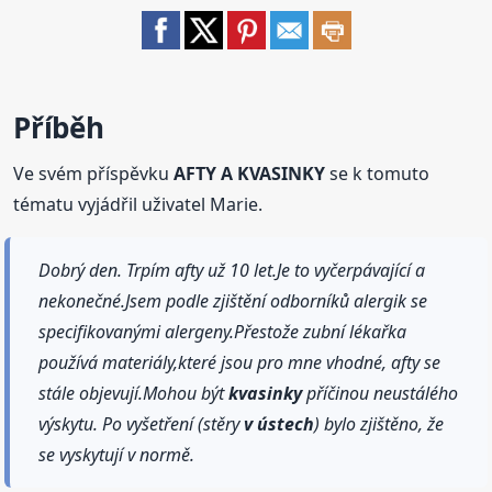
Příběh
Ve svém příspěvku
AFTY A KVASINKY
se k tomuto
tématu vyjádřil uživatel Marie.
Dobrý den. Trpím afty už 10 let.Je to vyčerpávající a
nekonečné.Jsem podle zjištění odborníků alergik se
specifikovanými alergeny.Přestože zubní lékařka
používá materiály,které jsou pro mne vhodné, afty se
stále objevují.Mohou být
kvasinky
příčinou neustálého
výskytu. Po vyšetření (stěry
v ústech
) bylo zjištěno, že
se vyskytují v normě.