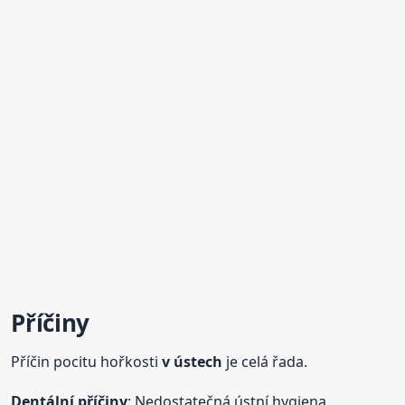
Příčiny
Příčin pocitu hořkosti
v ústech
je celá řada.
Dentální příčiny
: Nedostatečná ústní hygiena,