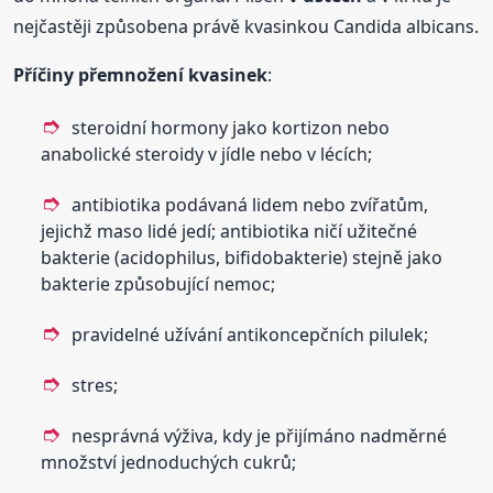
nejčastěji způsobena právě kvasinkou Candida albicans.
Příčiny přemnožení kvasinek
:
steroidní hormony jako kortizon nebo
anabolické steroidy v jídle nebo v lécích;
antibiotika podávaná lidem nebo zvířatům,
jejichž maso lidé jedí; antibiotika ničí užitečné
bakterie (acidophilus, bifidobakterie) stejně jako
bakterie způsobující nemoc;
pravidelné užívání antikoncepčních pilulek;
stres;
nesprávná výživa, kdy je přijímáno nadměrné
množství jednoduchých cukrů;