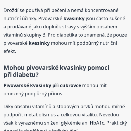
Droždí se používá při pečení a nemá koncentrované
nutriční účinky. Pivovarské
kvasinky
jsou často sušené
a prodávané jako doplněk stravy s vyšším obsahem
vitamínů skupiny B. Pro diabetika to znamená, že pouze
pivovarské
kvasinky
mohou mít podpůrný nutriční
efekt.
Mohou pivovarské
kvasinky
pomoci
při diabetu?
Pivovarské
kvasinky
při cukrovce
mohou mít
omezený podpůrný přínos.
Díky obsahu vitamínů a stopových prvků mohou mírně
podpořit metabolismus a celkovou vitalitu. Nevedou
však k výraznému snížení glykémie ani HbA1c. Praktický
dopad je doplňkový a individuální.