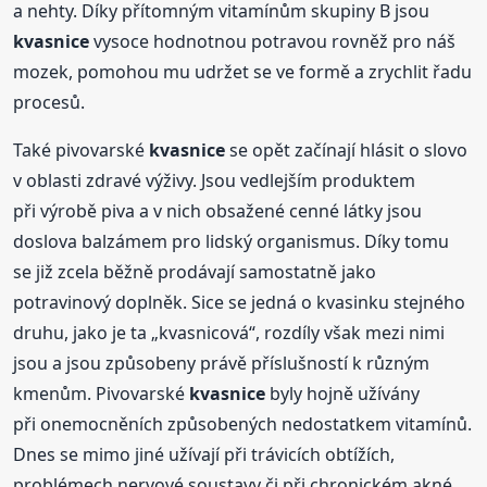
a nehty. Díky přítomným vitamínům skupiny B jsou
kvasnice
vysoce hodnotnou potravou rovněž pro náš
mozek, pomohou mu udržet se ve formě a zrychlit řadu
procesů.
Také pivovarské
kvasnice
se opět začínají hlásit o slovo
v oblasti zdravé výživy. Jsou vedlejším produktem
při výrobě piva a v nich obsažené cenné látky jsou
doslova balzámem pro lidský organismus. Díky tomu
se již zcela běžně prodávají samostatně jako
potravinový doplněk. Sice se jedná o kvasinku stejného
druhu, jako je ta „kvasnicová“, rozdíly však mezi nimi
jsou a jsou způsobeny právě příslušností k různým
kmenům. Pivovarské
kvasnice
byly hojně užívány
při onemocněních způsobených nedostatkem vitamínů.
Dnes se mimo jiné užívají při trávicích obtížích,
problémech nervové soustavy či při chronickém akné.