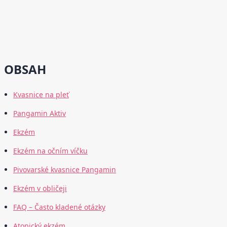
OBSAH
Kvasnice na pleť
Pangamin Aktiv
Ekzém
Ekzém na očním víčku
Pivovarské kvasnice Pangamin
Ekzém v obličeji
FAQ – Často kladené otázky
Atopický ekzém