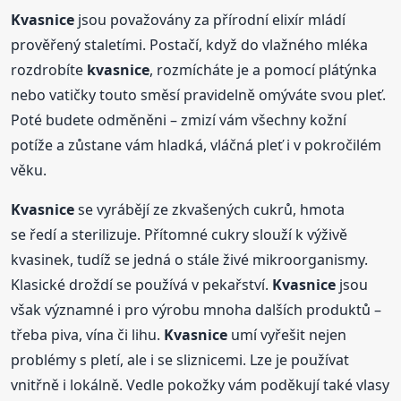
Kvasnice
jsou považovány za přírodní elixír mládí
prověřený staletími. Postačí, když do vlažného mléka
rozdrobíte
kvasnice
, rozmícháte je a pomocí plátýnka
nebo vatičky touto směsí pravidelně omýváte svou pleť.
Poté budete odměněni – zmizí vám všechny kožní
potíže a zůstane vám hladká, vláčná pleť i v pokročilém
věku.
Kvasnice
se vyrábějí ze zkvašených cukrů, hmota
se ředí a sterilizuje. Přítomné cukry slouží k výživě
kvasinek, tudíž se jedná o stále živé mikroorganismy.
Klasické droždí se používá v pekařství.
Kvasnice
jsou
však významné i pro výrobu mnoha dalších produktů –
třeba piva, vína či lihu.
Kvasnice
umí vyřešit nejen
problémy s pletí, ale i se sliznicemi. Lze je používat
vnitřně i lokálně. Vedle pokožky vám poděkují také vlasy