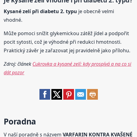
Je
kysané
zelí
vhodné i při diabetu 2. typu?
Kysané
zelí
při diabetu 2. typu
je obecně velmi
vhodné.
Může pomoci snížit glykemickou zátěž jídel a podpořit
pocit sytosti, což je výhodné při redukci hmotnosti.
Praktický závěr je zařazovat jej pravidelně jako přílohu.
Zdroj: článek
Cukrovka a kysané zelí: kdy prospívá a na co si
dát pozor
Poradna
V naší poradně s názvem
VARFARIN KONTRA KVAŠENÉ