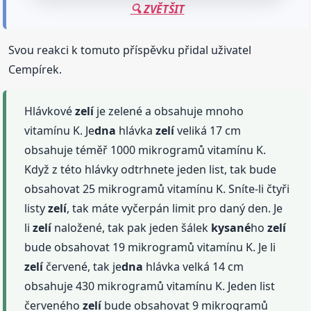
🔍 ZVĚTŠIT
Svou reakci k tomuto příspěvku přidal uživatel
Cempírek.
Hlávkové
zelí
je zelené a obsahuje mnoho
vitamínu K. Je
dna
hlávka
zelí
veliká 17 cm
obsahuje téměř 1000 mikrogramů vitamínu K.
Když z této hlávky odtrhnete jeden list, tak bude
obsahovat 25 mikrogramů vitamínu K. Sníte-li čtyři
listy
zelí
, tak máte vyčerpán limit pro daný den. Je
li
zelí
naložené, tak pak jeden šálek
kysané
ho
zelí
bude obsahovat 19 mikrogramů vitamínu K. Je li
zelí
červené, tak je
dna
hlávka velká 14 cm
obsahuje 430 mikrogramů vitamínu K. Jeden list
červeného
zelí
bude obsahovat 9 mikrogramů