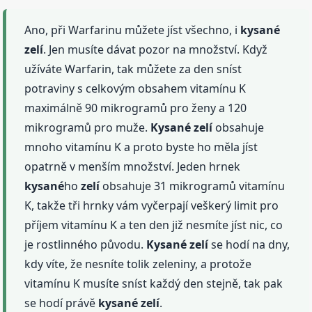
Ano, při Warfarinu můžete jíst všechno, i
kysané
zelí
. Jen musíte dávat pozor na množství. Když
užíváte Warfarin, tak můžete za den sníst
potraviny s celkovým obsahem vitamínu K
maximálně 90 mikrogramů pro ženy a 120
mikrogramů pro muže.
Kysané
zelí
obsahuje
mnoho vitamínu K a proto byste ho měla jíst
opatrně v menším množství. Jeden hrnek
kysané
ho
zelí
obsahuje 31 mikrogramů vitamínu
K, takže tři hrnky vám vyčerpají veškerý limit pro
příjem vitamínu K a ten den již nesmíte jíst nic, co
je rostlinného původu.
Kysané
zelí
se hodí na dny,
kdy víte, že nesníte tolik zeleniny, a protože
vitamínu K musíte sníst každý den stejně, tak pak
se hodí právě
kysané
zelí
.