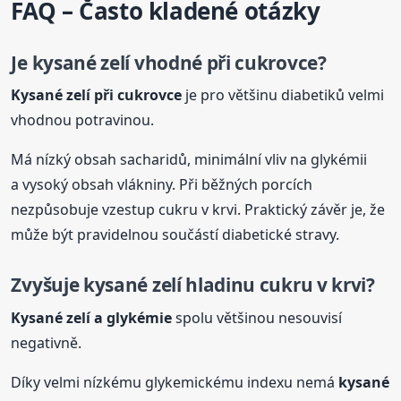
FAQ – Často kladené otázky
Je
kysané
zelí
vhodné při cukrovce?
Kysané
zelí
při cukrovce
je pro většinu diabetiků velmi
vhodnou potravinou.
Má nízký obsah sacharidů, minimální vliv na glykémii
a vysoký obsah vlákniny. Při běžných porcích
nezpůsobuje vzestup cukru v krvi. Praktický závěr je, že
může být pravidelnou součástí diabetické stravy.
Zvyšuje
kysané
zelí
hladinu cukru v krvi?
Kysané
zelí
a glykémie
spolu většinou nesouvisí
negativně.
Díky velmi nízkému glykemickému indexu nemá
kysané