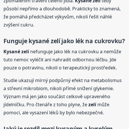
zpomalením trávení celého jídla.
Kysané
zelí
tedy
působí nepřímo a dlouhodobě. Prakticky to znamená,
že pomáhá předcházet výkyvům, nikoli řešit náhlé
zvýšení cukru.
Funguje
kysané
zelí
jako lék na cukrovku?
Kysané
zelí
nefunguje jako lék na cukrovku a nemůže
tuto nemoc vyléčit ani nahradit odbornou léčbu. Jde
pouze o potravinu, nikoli o terapeutický prostředek.
Studie ukazují mírný podpůrný efekt na metabolismus
a střevní mikrobiom, nikoli přímé snížení glykemie.
Význam má jen jako součást celkově upraveného
jídelníčku. Pro čtenáře z toho plyne, že
zelí
může
pomoci, ale vysazení léků by bylo nebezpečné.
Jaký je rozdíl mezi kysaným a kyselým