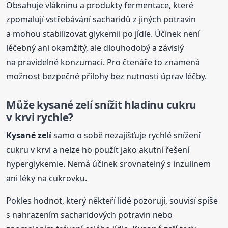
Obsahuje vlákninu a produkty fermentace, které
zpomalují vstřebávání sacharidů z jiných potravin
a mohou stabilizovat glykemii po jídle. Účinek není
léčebný ani okamžitý, ale dlouhodobý a závislý
na pravidelné konzumaci. Pro čtenáře to znamená
možnost bezpečné přílohy bez nutnosti úprav léčby.
Může
kysané
zelí
snížit hladinu cukru
v krvi rychle?
Kysané
zelí
samo o sobě nezajišťuje rychlé snížení
cukru v krvi a nelze ho použít jako akutní řešení
hyperglykemie. Nemá účinek srovnatelný s inzulinem
ani léky na cukrovku.
Pokles hodnot, který někteří lidé pozorují, souvisí spíše
s nahrazením sacharidových potravin nebo