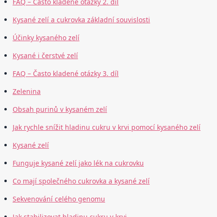
FAQ – Často kladené otázky 2. díl
Kysané zelí a cukrovka základní souvislosti
Účinky kysaného zelí
Kysané i čerstvé zelí
FAQ – Často kladené otázky 3. díl
Zelenina
Obsah purinů v kysaném zelí
Jak rychle snížit hladinu cukru v krvi pomocí kysaného zelí
Kysané zelí
Funguje kysané zelí jako lék na cukrovku
Co mají společného cukrovka a kysané zelí
Sekvenování celého genomu
Jak stabilizovat hladinu cukru v krvi