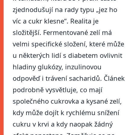
zjednodušují na rady typu „jez ho
víc a cukr klesne“. Realita je
složitější. Fermentované zelí má
velmi specifické složení, které může
u některých lidí s diabetem ovlivnit
hladiny glukózy, inzulinovou
odpověď i trávení sacharidů. Článek
podrobně vysvětluje, co mají
společného cukrovka a kysané zelí,
kdy může dojít k rychlému snížení
cukru v krvi a kdy naopak žádný