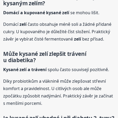
kysaným
zelí
m?
Domácí a kupované
kysané
zelí
se mohou lišit.
Domácí
zelí
často obsahuje méně soli a žádné přidané
cukry. U kupovaného je důležité číst složení. Praktický
závěr je vybírat čisté fermentované
zelí
bez přísad.
Může
kysané
zelí
zlepšit trávení
u diabetika?
Kysané
zelí
a trávení
spolu často souvisejí pozitivně.
Díky probiotikům a vláknině může zlepšovat střevní
komfort a pravidelnost. U citlivých osob ale může
zpočátku způsobit nadýmání. Praktický závěr je začínat
s menšími porcemi.