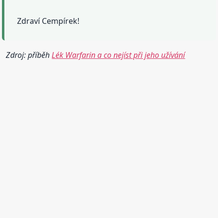
Zdraví Cempírek!
Zdroj: příběh
Lék Warfarin a co nejíst při jeho užívání