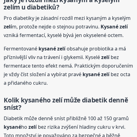
zelí
m u diabetiků?
Pro diabetiky je zásadní rozdíl mezi kysaným a kyselým
zelí
m, protože nejde o stejnou potravinu.
Kysané
zelí
vzniká fermentací, kyselé bývá jen okyselené octem.
Fermentované
kysané
zelí
obsahuje probiotika a má
příznivější vliv na trávení i glykemii. Kyselé
zelí
bez
fermentace tento efekt nemá. Praktickým doporučením
je vždy číst složení a vybírat pravé
kysané
zelí
bez octa
a přidaného cukru.
Kolik
kysané
ho
zelí
může diabetik denně
sníst?
Diabetik může denně sníst přibližně 100 až 150 gramů
kysané
ho
zelí
bez rizika zvýšení hladiny cukru v krvi.
Toto množství je považováno za bezpečné a běžně