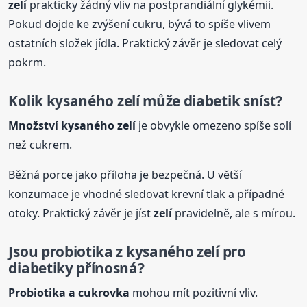
zelí
prakticky žádný vliv na postprandiální glykémii.
Pokud dojde ke zvýšení cukru, bývá to spíše vlivem
ostatních složek jídla. Praktický závěr je sledovat celý
pokrm.
Kolik
kysané
ho
zelí
může diabetik sníst?
Množství
kysané
ho
zelí
je obvykle omezeno spíše solí
než cukrem.
Běžná porce jako příloha je bezpečná. U větší
konzumace je vhodné sledovat krevní tlak a případné
otoky. Praktický závěr je jíst
zelí
pravidelně, ale s mírou.
Jsou probiotika z
kysané
ho
zelí
pro
diabetiky přínosná?
Probiotika a cukrovka
mohou mít pozitivní vliv.