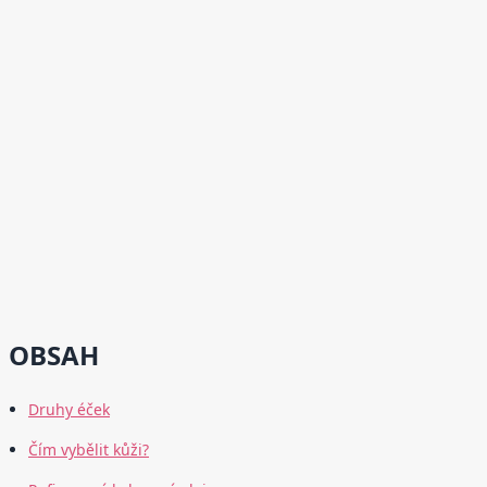
OBSAH
Druhy éček
Čím vybělit kůži?