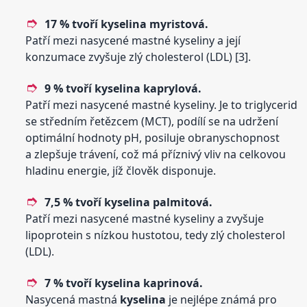
17 % tvoří
kyselina
myristová.
Patří mezi nasycené mastné kyseliny a její
konzumace zvyšuje zlý cholesterol (LDL) [3].
9 % tvoří
kyselina
kaprylová.
Patří mezi nasycené mastné kyseliny. Je to triglycerid
se středním řetězcem (MCT), podílí se na udržení
optimální hodnoty pH, posiluje obranyschopnost
a zlepšuje trávení, což má příznivý vliv na celkovou
hladinu energie, jíž člověk disponuje.
7,5 % tvoří
kyselina
palmitová.
Patří mezi nasycené mastné kyseliny a zvyšuje
lipoprotein s nízkou hustotou, tedy zlý cholesterol
(LDL).
7 % tvoří
kyselina
kaprinová.
Nasycená mastná
kyselina
je nejlépe známá pro