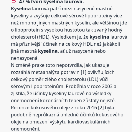
47 % tvoří
kyselina
laurová.
Kyselina
laurová patří mezi nasycené mastné
kyseliny a zvyšuje celkové sérové ​​lipoproteiny více
než mnoho jiných mastných kyselin, ale většinou jde
o lipoprotein s vysokou hustotou tak zvaný hodný
cholesterol (HDL). Výsledkem je, že
kyselina
laurová
má příznivější účinek na celkový HDL než jakákoli
jiná mastná
kyselina
, ať už nasycená nebo
nenasycená.
Nicméně praxe toto nepotvrdila, jak ukazuje
rozsáhlá metaanalýza potravin [1] ovlivňujících
celkový poměr zlého cholesterolu (LDL) vůči
sérovým ​​lipoproteinům. Proběhla v roce 2003 a
zjistila, že účinky kyseliny laurové na výsledky
onemocnění koronárních tepen zůstaly nejisté.
Recenze kokosového oleje z roku 2016 [2] byla
podobně neprůkazná ohledně účinků kokosového
oleje na omezení výskytu kardiovaskulárních
onemocnění.