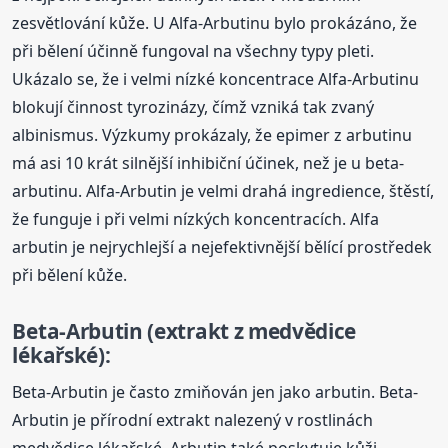
zesvětlování kůže. U Alfa-Arbutinu bylo prokázáno, že
při bělení účinně fungoval na všechny typy pleti.
Ukázalo se, že i velmi nízké koncentrace Alfa-Arbutinu
blokují činnost tyrozinázy, čímž vzniká tak zvaný
albinismus. Výzkumy prokázaly, že epimer z arbutinu
má asi 10 krát silnější inhibiční účinek, než je u beta-
arbutinu. Alfa-Arbutin je velmi drahá ingredience, štěstí,
že funguje i při velmi nízkých koncentracích. Alfa
arbutin je nejrychlejší a nejefektivnější bělící prostředek
při bělení kůže.
Beta-Arbutin (extrakt z medvědice
lékařské):
Beta-Arbutin je často zmiňován jen jako arbutin. Beta-
Arbutin je přírodní extrakt nalezený v rostlinách
medvědice lékařské. Arbutin také poskytuje kůži