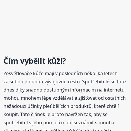
Čím vybělit kůži?
Zesvětlovače kůže mají v posledních několika letech
za sebou dlouhou vývojovou cestu. Spotřebitelé se totiž
dnes díky snadno dostupným informacím na internetu
mohou mnohem lépe vzdělávat a zjišťovat od ostatních
nežádoucí účinky pleť bělících produktů, které chtějí
koupit. Tato článek je proto navržen tak, aby se
spotřebitel s jeho pomocí mohl seznámit s mnoha
různými složkami zesvětlovačů kůže dostupných