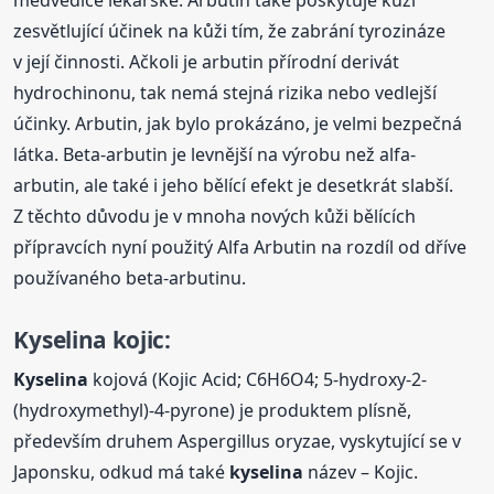
zesvětlující účinek na kůži tím, že zabrání tyrozináze
v její činnosti. Ačkoli je arbutin přírodní derivát
hydrochinonu, tak nemá stejná rizika nebo vedlejší
účinky. Arbutin, jak bylo prokázáno, je velmi bezpečná
látka. Beta-arbutin je levnější na výrobu než alfa-
arbutin, ale také i jeho bělící efekt je desetkrát slabší.
Z těchto důvodu je v mnoha nových kůži bělících
přípravcích nyní použitý Alfa Arbutin na rozdíl od dříve
používaného beta-arbutinu.
Kyselina
kojic:
Kyselina
kojová (Kojic Acid; C6H6O4; 5-hydroxy-2-
(hydroxymethyl)-4-pyrone) je produktem plísně,
především druhem Aspergillus oryzae, vyskytující se v
Japonsku, odkud má také
kyselina
název – Kojic.