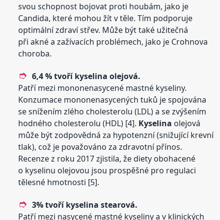
svou schopnost bojovat proti houbám, jako je
Candida, které mohou žít v těle. Tím podporuje
optimální zdraví střev. Může být také užitečná
při akné a zažívacích problémech, jako je Crohnova
choroba.
6,4 % tvoří
kyselina
olejová.
Patří mezi mononenasycené mastné kyseliny.
Konzumace mononenasycených tuků je spojována
se snížením zlého cholesterolu (LDL) a se zvýšením
hodného cholesterolu (HDL) [4].
Kyselina
olejová
může být zodpovědná za hypotenzní (snižující krevní
tlak), což je považováno za zdravotní přínos.
Recenze z roku 2017 zjistila, že diety obohacené
o kyselinu olejovou jsou prospěšné pro regulaci
tělesné hmotnosti [5].
3% tvoří
kyselina
stearová.
Patří mezi nasycené mastné kyseliny a v klinických