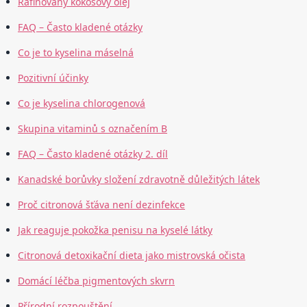
Rafinovaný kokosový olej
FAQ – Často kladené otázky
Co je to kyselina máselná
Pozitivní účinky
Co je kyselina chlorogenová
Skupina vitaminů s označením B
FAQ – Často kladené otázky 2. díl
Kanadské borůvky složení zdravotně důležitých látek
Proč citronová šťáva není dezinfekce
Jak reaguje pokožka penisu na kyselé látky
Citronová detoxikační dieta jako mistrovská očista
Domácí léčba pigmentových skvrn
Přírodní rozpouštění