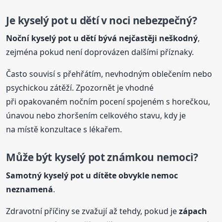
Je
kyselý
pot u dětí v noci nebezpečný?
Noční
kyselý
pot u dětí bývá nejčastěji neškodný
,
zejména pokud není doprovázen dalšími příznaky.
Často souvisí s přehřátím, nevhodným oblečením nebo
psychickou zátěží. Zpozornět je vhodné
při opakovaném nočním pocení spojeném s horečkou,
únavou nebo zhoršením celkového stavu, kdy je
na místě konzultace s lékařem.
Může být
kyselý
pot známkou nemoci?
Samotný
kyselý
pot u dítěte obvykle nemoc
neznamená
.
Zdravotní příčiny se zvažují až tehdy, pokud je
zápach