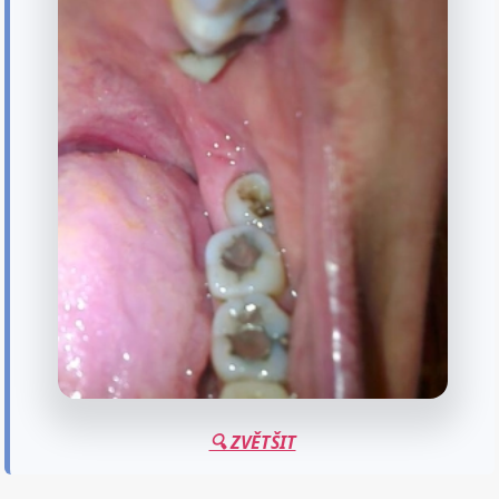
🔍 ZVĚTŠIT