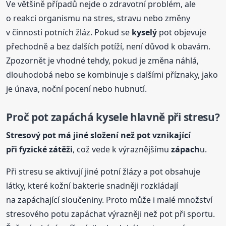
Ve většině případů nejde o zdravotní problém, ale
o reakci organismu na stres, stravu nebo změny
v činnosti potních žláz. Pokud se
kyselý
pot objevuje
přechodně a bez dalších potíží, není důvod k obavám.
Zpozornět je vhodné tehdy, pokud je změna náhlá,
dlouhodobá nebo se kombinuje s dalšími příznaky, jako
je únava, noční pocení nebo hubnutí.
Proč pot zapáchá kysele hlavně při stresu?
Stresový pot má jiné složení než pot vznikající
při fyzické zátěži
, což vede k výraznějšímu
zápach
u.
Při stresu se aktivují jiné potní žlázy a pot obsahuje
látky, které kožní bakterie snadněji rozkládají
na zapáchající sloučeniny. Proto může i malé množství
stresového potu zapáchat výrazněji než pot při sportu.