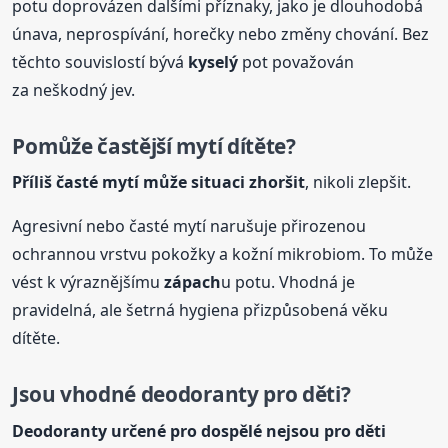
potu doprovázen dalšími příznaky, jako je dlouhodobá
únava, neprospívání, horečky nebo změny chování. Bez
těchto souvislostí bývá
kyselý
pot považován
za neškodný jev.
Pomůže častější mytí dítěte?
Příliš časté mytí může situaci zhoršit
, nikoli zlepšit.
Agresivní nebo časté mytí narušuje přirozenou
ochrannou vrstvu pokožky a kožní mikrobiom. To může
vést k výraznějšímu
zápach
u potu. Vhodná je
pravidelná, ale šetrná hygiena přizpůsobená věku
dítěte.
Jsou vhodné deodoranty pro děti?
Deodoranty určené pro dospělé nejsou pro děti