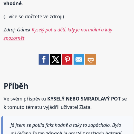
vhodné
.
(...více se dočtete ve zdroji)
Zdroj: článek
Kyselý pot u dětí: kdy je normální a kdy
zpozornět
Příběh
Ve svém příspěvku
KYSELÝ NEBO SMRADLAVÝ POT
se
k tomuto tématu vyjádřil uživatel Zlata.
Já jsem se potila fakt hodně a taky to zapáchalo. Bylo
mi řečeno že ten
zápach
je prostě z rozkladu bakterií