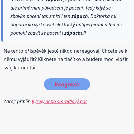
ale primárním původcem je pocení. Tedy když se
zbavím pocení tak zmizí i ten
zápach
. Doktorka mi
doporučila vyzkoušet elektrický antiperpirant a ten mi
pomohl zbavit se pocení i
zápach
u!!
Na tento příspěvěk jestě nikdo nereagoval. Chcete se k
němu vyjádřit? Klikněte na tlačítko a budete moci vložit
svůj komentář.
Reagovat
Zdroj: příběh
Kyselý nebo smradlavý pot