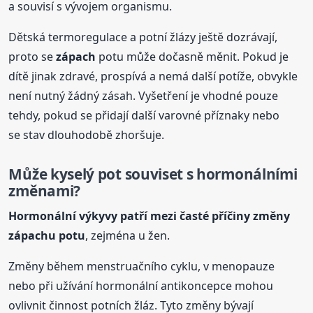
a souvisí s vývojem organismu.
Dětská termoregulace a potní žlázy ještě dozrávají,
proto se
zápach
potu může dočasně měnit. Pokud je
dítě jinak zdravé, prospívá a nemá další potíže, obvykle
není nutný žádný zásah. Vyšetření je vhodné pouze
tehdy, pokud se přidají další varovné příznaky nebo
se stav dlouhodobě zhoršuje.
Může
kyselý
pot souviset s hormonálními
změnami?
Hormonální výkyvy patří mezi časté příčiny změny
zápach
u potu
, zejména u žen.
Změny během menstruačního cyklu, v menopauze
nebo při užívání hormonální antikoncepce mohou
ovlivnit činnost potních žláz. Tyto změny bývají