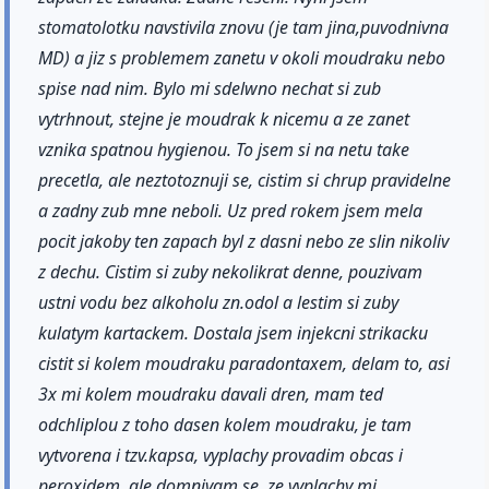
stomatolotku navstivila znovu (je tam jina,puvodnivna
MD) a jiz s problemem zanetu v okoli moudraku nebo
spise nad nim. Bylo mi sdelwno nechat si zub
vytrhnout, stejne je moudrak k nicemu a ze zanet
vznika spatnou hygienou. To jsem si na netu take
precetla, ale neztotoznuji se, cistim si chrup pravidelne
a zadny zub mne neboli. Uz pred rokem jsem mela
pocit jakoby ten zapach byl z dasni nebo ze slin nikoliv
z dechu. Cistim si zuby nekolikrat denne, pouzivam
ustni vodu bez alkoholu zn.odol a lestim si zuby
kulatym kartackem. Dostala jsem injekcni strikacku
cistit si kolem moudraku paradontaxem, delam to, asi
3x mi kolem moudraku davali dren, mam ted
odchliplou z toho dasen kolem moudraku, je tam
vytvorena i tzv.kapsa, vyplachy provadim obcas i
peroxidem, ale domnivam se, ze vyplachy mi