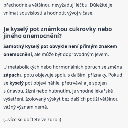
přechodné a většinou nevyžadují léčbu. Důležité je
vnímat souvislosti a hodnotit vývoj v čase.
Je
kyselý
pot známkou cukrovky nebo
jiného onemocnění?
Samotný
kyselý
pot obvykle není přímým znakem
onemocnění
, ale může být doprovodným jevem.
U metabolických nebo hormonálních poruch se změna
zápach
u potu objevuje spolu s dalšími příznaky. Pokud
se
kyselý
pot objeví náhle, přetrvává a je spojen
s únavou, žízní nebo hubnutím, je vhodné lékařské
vyšetření. Izolovaný výskyt bez dalších potíží většinou
vážný význam nemá.
(...více se dočtete ve zdroji)