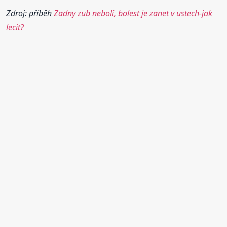
Zdroj: příběh
Zadny zub neboli, bolest je zanet v ustech-jak
lecit?