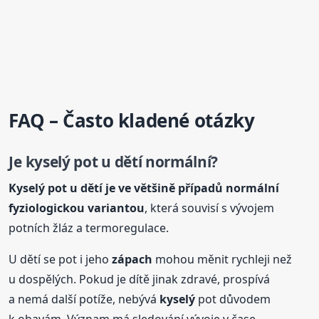
FAQ – Často kladené otázky
Je
kyselý
pot u dětí normální?
Kyselý
pot u dětí je ve většině případů normální
fyziologickou variantou
, která souvisí s vývojem
potních žláz a termoregulace.
U dětí se pot i jeho
zápach
mohou měnit rychleji než
u dospělých. Pokud je dítě jinak zdravé, prospívá
a nemá další potíže, nebývá
kyselý
pot důvodem
k obavám. Význam má sledování vývoje v čase