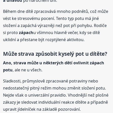
a únavou
po náročném dni.
Během dne dítě zpracovává mnoho podnětů, což může
vést ke stresovému pocení. Tento typ potu má jiné
složení a zapáchá výrazněji než pot při pohybu. Rodiče
si proto
zápach
u všimnou hlavně večer, kdy se dítě
uklidní a přestane být rozptýlené aktivitou.
Může strava způsobit
kyselý
pot u dítěte?
Ano, strava může u některých dětí ovlivnit
zápach
potu
, ale ne u všech.
Sladkosti, průmyslově zpracované potraviny nebo
nedostatečný pitný režim mohou změnit složení potu.
Nejde však o univerzální pravidlo. Vhodnější než plošné
zákazy je sledovat individuální reakce dítěte a případně
upravit jídelníček na základě pozorování.