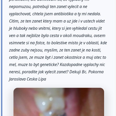
nepomuzou, potrebuji ten zanet vylecit a ne
vyplachovat, chtela jsem antibiotika a ty mi nedala.
Citim, ze ten zanet ktery mam a uz jde i v ustech videt
je hluboky nebo vnitrni, ktery si jen vyhledal cestu jit
ven a tak nejblize byla cesta v okoli moudraku, ovsem
vsimnete si na fotce, to bolestive misto je v oblasti, kde
zadne zuby nejsou, myslim, ze ten zanet je na kosti,
cetla jsem, ze muze byt i zanet okostnice a muj otec to
mel, muze to byt geneticke? Kazdopadne vyplachy nic
neresi, poradite jak vylecit zanet? Dekuji Bc. Pokorna
Jaroslava Ceska Lipa