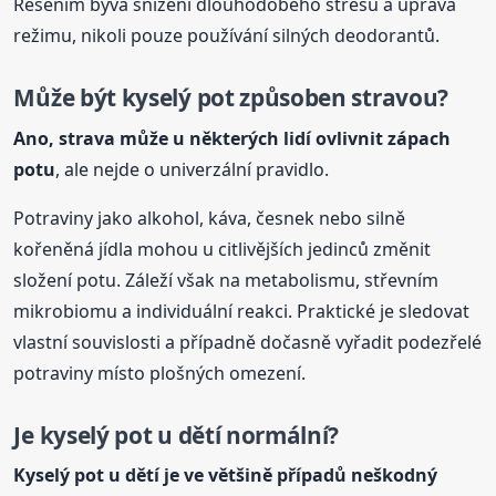
Řešením bývá snížení dlouhodobého stresu a úprava
režimu, nikoli pouze používání silných deodorantů.
Může být
kyselý
pot způsoben stravou?
Ano, strava může u některých lidí ovlivnit
zápach
potu
, ale nejde o univerzální pravidlo.
Potraviny jako alkohol, káva, česnek nebo silně
kořeněná jídla mohou u citlivějších jedinců změnit
složení potu. Záleží však na metabolismu, střevním
mikrobiomu a individuální reakci. Praktické je sledovat
vlastní souvislosti a případně dočasně vyřadit podezřelé
potraviny místo plošných omezení.
Je
kyselý
pot u dětí normální?
Kyselý
pot u dětí je ve většině případů neškodný