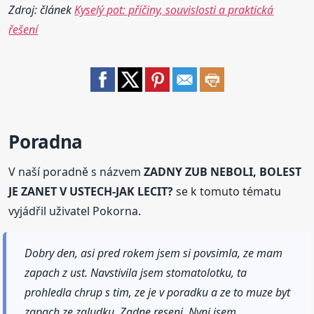
Zdroj: článek
Kyselý pot: příčiny, souvislosti a praktická
řešení
Poradna
V naší poradně s názvem
ZADNY ZUB NEBOLI, BOLEST
JE ZANET V USTECH-JAK LECIT?
se k tomuto tématu
vyjádřil uživatel Pokorna.
Dobry den, asi pred rokem jsem si povsimla, ze mam
zapach z ust. Navstivila jsem stomatolotku, ta
prohledla chrup s tim, ze je v poradku a ze to muze byt
zapach ze zaludku. Zadne reseni. Nyni jsem