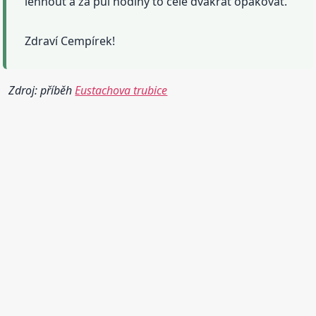
lehnout a za půl hodiny to celé dvakrát opakovat.
Zdraví Cempírek!
Zdroj: příběh
Eustachova trubice