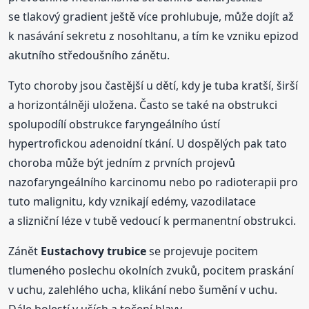
se tlakový gradient ještě více prohlubuje, může dojít až
k nasávání sekretu z nosohltanu, a tím ke vzniku epizod
akutního středoušního zánětu.
Tyto choroby jsou častější u dětí, kdy je tuba kratší, širší
a horizontálněji uložena. Často se také na obstrukci
spolupodílí obstrukce faryngeálního ústí
hypertrofickou adenoidní tkání. U dospělých pak tato
choroba může být jedním z prvních projevů
nazofaryngeálního karcinomu nebo po radioterapii pro
tuto malignitu, kdy vznikají edémy, vazodilatace
a slizniční léze v tubě vedoucí k permanentní obstrukci.
Zánět
Eustachovy
trubice
se projevuje pocitem
tlumeného poslechu okolních zvuků, pocitem praskání
v uchu, zalehlého ucha, klikání nebo šumění v uchu.