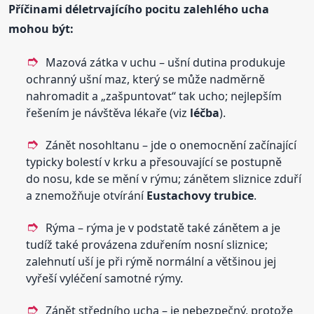
Příčinami déletrvajícího pocitu zalehlého ucha
mohou být:
Mazová zátka v uchu – ušní dutina produkuje
ochranný ušní maz, který se může nadměrně
nahromadit a „zašpuntovat“ tak ucho; nejlepším
řešením je návštěva lékaře (viz
léčba
).
Zánět nosohltanu – jde o onemocnění začínající
typicky bolestí v krku a přesouvající se postupně
do nosu, kde se mění v rýmu; zánětem sliznice zduří
a znemožňuje otvírání
Eustachovy
trubice
.
Rýma – rýma je v podstatě také zánětem a je
tudíž také provázena zduřením nosní sliznice;
zalehnutí uší je při rýmě normální a většinou jej
vyřeší vyléčení samotné rýmy.
Zánět středního ucha – je nebezpečný, protože