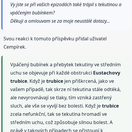
Vy jste se při vašich epizodách takè trápil s tekutinou a
vpáčeným bubínkem?
Děkuji a omlouvam se za moje neustálé dotazy...
Svou reakci k tomuto příspěvku přidal uživatel
Cempírek.
Vpáčený bubínek a přebytek tekutiny ve středním
uchu se objevuje při každé obstrukci
Eustachovy
trubice
. Když je
trubice
jen přiškrcená, jako ve
vašem případě, tak skrze ní tekutina stále odtéká,
ale nevyrovnávají se tlaky, tím vzniká zastřený
sluch, ale vše se vyvíjí bez bolesti. Když je
trubice
zcela nefunkční, tak se tekutina hromadí ve
středním uchu, což způsobuje silnou bolest. A
právě v takových případech se přistoupí k