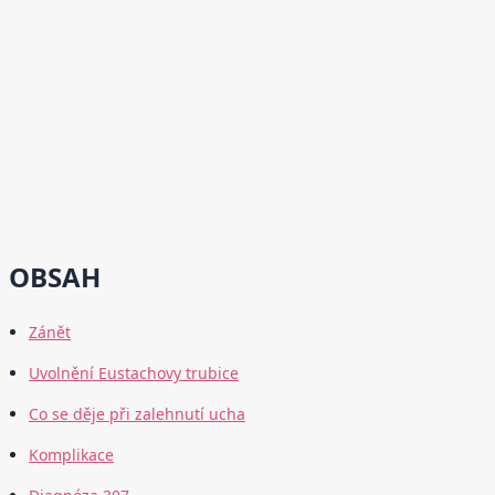
OBSAH
Zánět
Uvolnění Eustachovy trubice
Co se děje při zalehnutí ucha
Komplikace