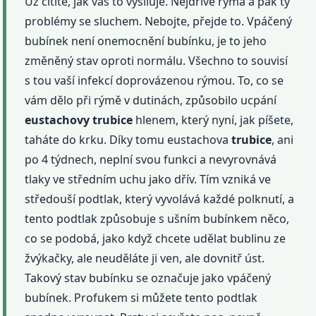
Už cítíte, jak vás to vysiluje. Nejdříve rýma a pak ty
problémy se sluchem. Nebojte, přejde to. Vpáčený
bubínek není onemocnění bubínku, je to jeho
změněný stav oproti normálu. Všechno to souvisí
s tou vaší infekcí doprovázenou rýmou. To, co se
vám dělo při rýmě v dutinách, způsobilo ucpání
eustachovy
trubice
hlenem, který nyní, jak píšete,
taháte do krku. Díky tomu eustachova
trubice
, ani
po 4 týdnech, neplní svou funkci a nevyrovnává
tlaky ve středním uchu jako dřív. Tím vzniká ve
středouší podtlak, který vyvolává každé polknutí, a
tento podtlak způsobuje s ušním bubínkem něco,
co se podobá, jako když chcete udělat bublinu ze
žvýkačky, ale neuděláte ji ven, ale dovnitř úst.
Takový stav bubínku se označuje jako vpáčený
bubínek. Profukem si můžete tento podtlak