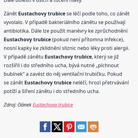
Dále bolestí v uších a točení hlavy.
Zánět
Eustachovy
trubice
se léčí podle toho, co zánět
vyvolalo. V případě bakteriálního zánětu se používají
antibiotika. Dále lze použít manévry ke zprůchodnění
Eustachovy
trubice
(pokud není přítomna infekce),
nosní kapky ke zklidnění sliznic nebo léky proti alergii.
V případě zánětu
Eustachovy
trubice
, který se již
rozšířil i do středního ucha, bývá nutné „píchnout
bubínek“ a zavést do něj ventilační trubičku. Pokud
se zánět
Eustachovy
trubice
neléčí, hrozí přetrvávání
potíží a šíření zánětu i do středního ucha.
Zdroj: článek
Eustachova trubice