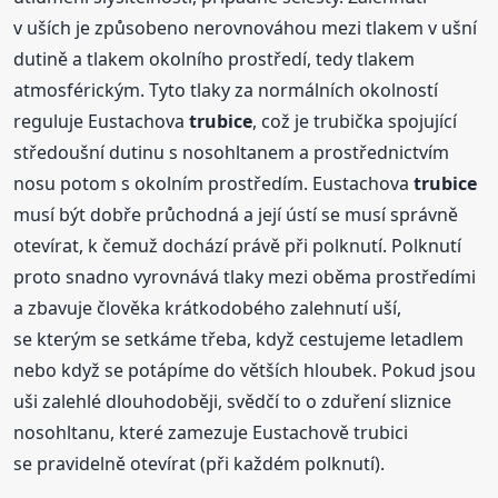
v uších je způsobeno nerovnováhou mezi tlakem v ušní
dutině a tlakem okolního prostředí, tedy tlakem
atmosférickým. Tyto tlaky za normálních okolností
reguluje Eustachova
trubice
, což je trubička spojující
středoušní dutinu s nosohltanem a prostřednictvím
nosu potom s okolním prostředím. Eustachova
trubice
musí být dobře průchodná a její ústí se musí správně
otevírat, k čemuž dochází právě při polknutí. Polknutí
proto snadno vyrovnává tlaky mezi oběma prostředími
a zbavuje člověka krátkodobého zalehnutí uší,
se kterým se setkáme třeba, když cestujeme letadlem
nebo když se potápíme do větších hloubek. Pokud jsou
uši zalehlé dlouhodoběji, svědčí to o zduření sliznice
nosohltanu, které zamezuje Eustachově trubici
se pravidelně otevírat (při každém polknutí).