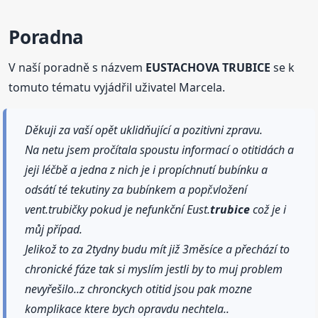
Poradna
V naší poradně s názvem
EUSTACHOVA TRUBICE
se k
tomuto tématu vyjádřil uživatel Marcela.
Děkuji za vaší opět uklidňující a pozitivni zpravu.
Na netu jsem pročítala spoustu informací o otitidách a
jeji léčbě a jedna z nich je i propíchnutí bubínku a
odsátí té tekutiny za bubínkem a popř.vložení
vent.trubičky pokud je nefunkční Eust.
trubice
což je i
můj případ.
Jelikož to za 2tydny budu mít již 3měsíce a přechází to
chronické fáze tak si myslím jestli by to muj problem
nevyřešilo..z chronckych otitid jsou pak mozne
komplikace ktere bych opravdu nechtela..