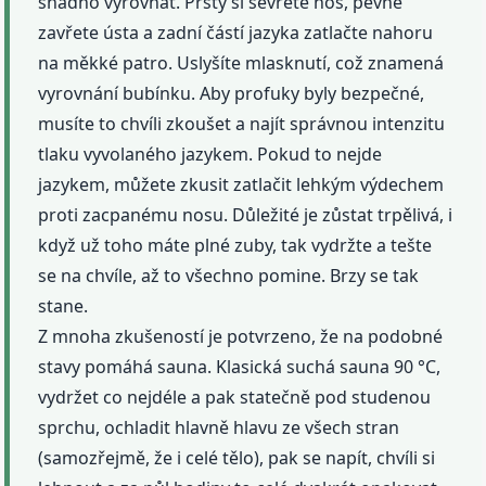
snadno vyrovnat. Prsty si sevřete nos, pevně
zavřete ústa a zadní částí jazyka zatlačte nahoru
na měkké patro. Uslyšíte mlasknutí, což znamená
vyrovnání bubínku. Aby profuky byly bezpečné,
musíte to chvíli zkoušet a najít správnou intenzitu
tlaku vyvolaného jazykem. Pokud to nejde
jazykem, můžete zkusit zatlačit lehkým výdechem
proti zacpanému nosu. Důležité je zůstat trpělivá, i
když už toho máte plné zuby, tak vydržte a tešte
se na chvíle, až to všechno pomine. Brzy se tak
stane.
Z mnoha zkušeností je potvrzeno, že na podobné
stavy pomáhá sauna. Klasická suchá sauna 90 °C,
vydržet co nejdéle a pak statečně pod studenou
sprchu, ochladit hlavně hlavu ze všech stran
(samozřejmě, že i celé tělo), pak se napít, chvíli si