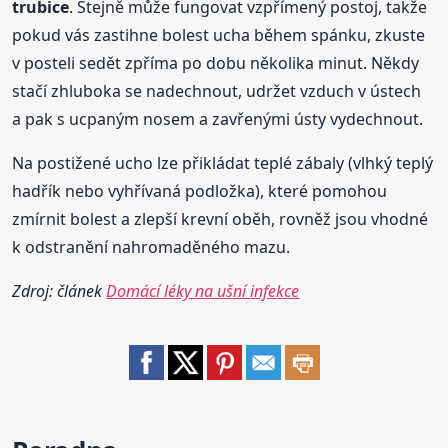
trubice
. Stejně může fungovat vzpřímený postoj, takže
pokud vás zastihne bolest ucha během spánku, zkuste
v posteli sedět zpříma po dobu několika minut. Někdy
stačí zhluboka se nadechnout, udržet vzduch v ústech
a pak s ucpaným nosem a zavřenými ústy vydechnout.
Na postižené ucho lze přikládat teplé zábaly (vlhký teplý
hadřík nebo vyhřívaná podložka), které pomohou
zmírnit bolest a zlepší krevní oběh, rovněž jsou vhodné
k odstranění nahromaděného mazu.
Zdroj: článek
Domácí léky na ušní infekce