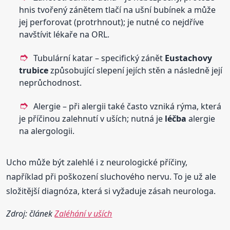
hnis tvořený zánětem tlačí na ušní bubínek a může
jej perforovat (protrhnout); je nutné co nejdříve
navštívit lékaře na ORL.
Tubulární katar – specifický zánět
Eustachovy
trubice
způsobující slepení jejích stěn a následně její
neprůchodnost.
Alergie – při alergii také často vzniká rýma, která
je příčinou zalehnutí v uších; nutná je
léčba
alergie
na alergologii.
Ucho může být zalehlé i z neurologické příčiny,
například při poškození sluchového nervu. To je už ale
složitější diagnóza, která si vyžaduje zásah neurologa.
Zdroj: článek
Zaléhání v uších