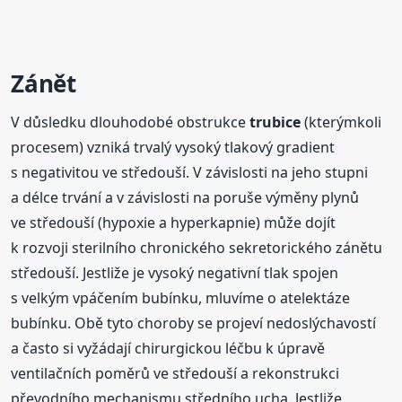
Zánět
V důsledku dlouhodobé obstrukce
trubice
(kterýmkoli
procesem) vzniká trvalý vysoký tlakový gradient
s negativitou ve středouší. V závislosti na jeho stupni
a délce trvání a v závislosti na poruše výměny plynů
ve středouší (hypoxie a hyperkapnie) může dojít
k rozvoji sterilního chronického sekretorického zánětu
středouší. Jestliže je vysoký negativní tlak spojen
s velkým vpáčením bubínku, mluvíme o atelektáze
bubínku. Obě tyto choroby se projeví nedoslýchavostí
a často si vyžádají chirurgickou léčbu k úpravě
ventilačních poměrů ve středouší a rekonstrukci
převodního mechanismu středního ucha. Jestliže