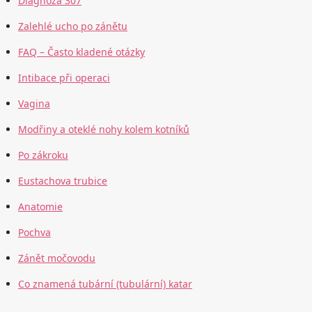
Diagnóza 307
Zalehlé ucho po zánětu
FAQ – Často kladené otázky
Intibace při operaci
Vagina
Modřiny a oteklé nohy kolem kotníků
Po zákroku
Eustachova trubice
Anatomie
Pochva
Zánět močovodu
Co znamená tubární (tubulární) katar