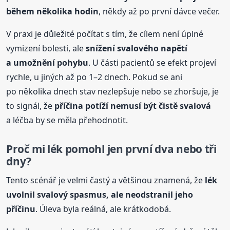
během několika hodin
, někdy až po první dávce večer.
V praxi je důležité počítat s tím, že cílem není úplné
vymizení bolesti, ale
snížení svalového napětí
a umožnění pohybu
. U části pacientů se efekt projeví
rychle, u jiných až po 1–2 dnech. Pokud se ani
po několika dnech stav nezlepšuje nebo se zhoršuje, je
to signál, že
příčina potíží nemusí být čistě svalová
a léčba by se měla přehodnotit.
Proč mi lék pomohl jen první dva nebo tři
dny?
Tento scénář je velmi častý a většinou znamená, že
lék
uvolnil svalový spasmus, ale neodstranil jeho
příčinu
. Úleva byla reálná, ale krátkodobá.