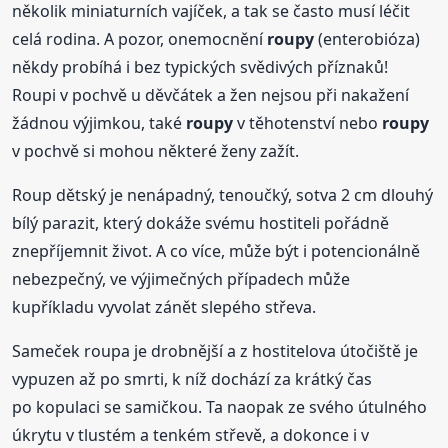
několik miniaturních vajíček, a tak se často musí léčit
celá rodina. A pozor, onemocnění
roupy
(enterobióza)
někdy probíhá i bez typických svědivých příznaků!
Roupi v pochvě u děvčátek a žen nejsou při nakažení
žádnou výjimkou, také
roupy
v těhotenství nebo
roupy
v pochvě si mohou některé ženy zažít.
Roup dětský je nenápadný, tenoučký, sotva 2 cm dlouhý
bílý parazit, který dokáže svému hostiteli pořádně
znepříjemnit život. A co více, může být i potencionálně
nebezpečný, ve výjimečných případech může
kupříkladu vyvolat zánět slepého střeva.
Sameček roupa je drobnější a z hostitelova útočiště je
vypuzen až po smrti, k níž dochází za krátký čas
po kopulaci se samičkou. Ta naopak ze svého útulného
úkrytu v tlustém a tenkém střevě, a dokonce i v