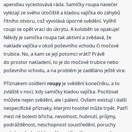
apendixu vycestovává ráda. Samičky roupa navečer
vylézají ze svého útočiště a kladou vajíčka do záhybů
řitního otvoru, což vyvolává úporné svědění. Vylíhlí
roupi se opět vrací do úkrytu. A koloběh se opakuje!
Někdy je samička roupa tak aktivní a zvědavá, že
naklade vajíčka v okolí poševního vchodu či močové
trubice. No, a kam se její potomci vrátí? Právě
do prostor nakladení, to je do močové trubice nebo
poševního vchodu, a na problém je zaděláno ještě více.
Příznakem osídlení
roupy
je svědění konečníku, a to
zvláště v noci, kdy samičky kladou vajíčka. Pociťovat
můžete nejen svědění, ale i pálení. Ovšem existují i další
nespecifické příznaky, kterými hostitel může trpět. Patří
mezi ně bolesti břicha, nevolnost, hubnutí, průjmy,
podrážděnost, neschopnost soustředění, poruchy