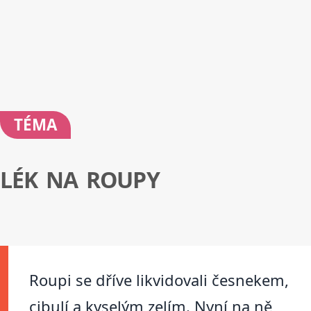
TÉMA
LÉK NA ROUPY
Roupi se dříve likvidovali česnekem,
cibulí a kyselým zelím. Nyní na ně