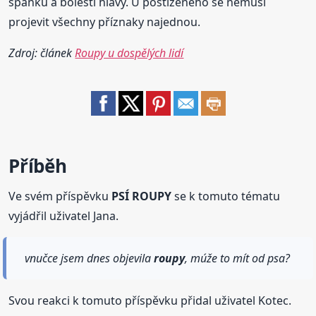
spánku a bolesti hlavy. U postiženého se nemusí
projevit všechny příznaky najednou.
Zdroj: článek
Roupy u dospělých lidí
Příběh
Ve svém příspěvku
PSÍ ROUPY
se k tomuto tématu
vyjádřil uživatel Jana.
vnučce jsem dnes objevila
roupy
, múže to mít od psa?
Svou reakci k tomuto příspěvku přidal uživatel Kotec.