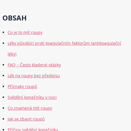
OBSAH
Co je to mít roupy
Léky působící proti koagulačním faktorům (antikoagulační
léky)
FAQ – Často kladené otázky
Lék na roupy bez předpisu
Příznaky roupů
Svědění konečníku v noci
Co znamená mít roupy
Jak se zbavit roupů
Příčiny svědění konečníku