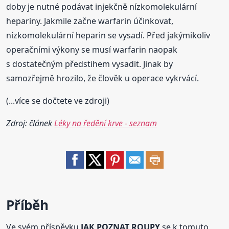
doby je nutné podávat injekčně nízkomolekulární
hepariny. Jakmile začne warfarin účinkovat,
nízkomolekulární heparin se vysadí. Před jakýmikoliv
operačními výkony se musí warfarin naopak
s dostatečným předstihem vysadit. Jinak by
samozřejmě hrozilo, že člověk u operace vykrvácí.
(...více se dočtete ve zdroji)
Zdroj: článek
Léky na ředění krve - seznam
Příběh
Ve svém příspěvku
JAK POZNAT ROUPY
se k tomuto