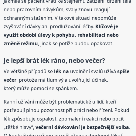
Jakmile se pacient vrátí ke stejnému zatížení, držení těla
nebo pracovním návykům, svaly znovu reagují
ochranným stažením. V takové situaci nepomůže
zvyšování dávky ani prodlužování léčby.
Klíčové je
využít období úlevy k pohybu, rehabilitaci nebo
změně režimu
, jinak se potíže budou opakovat.
Je lepší brát lék ráno, nebo večer?
Ve většině případů se
lék na
uvolnění svalů užívá
spíše
večer
, protože má tlumivý a uvolňující účinek,
který může pomoci se spánkem.
Ranní užívání může být problematické u lidí, kteří
potřebují plnou pozornost při práci nebo řízení. Pokud
lék způsobuje ospalost, zpomalení reakcí nebo pocit
„těžké hlavy“,
večerní dávkování je bezpečnější volba
.
O konkrétním režimu by měl vždy rozhodnout lékař