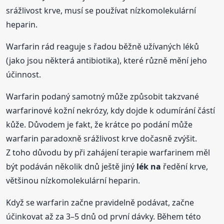
srážlivost krve, musí se používat nízkomolekulární
heparin.
Warfarin rád reaguje s řadou běžně užívaných léků
(jako jsou některá antibiotika), které různě mění jeho
účinnost.
Warfarin podaný samotný může způsobit takzvané
warfarinové kožní nekrózy, kdy dojde k odumírání částí
kůže. Důvodem je fakt, že krátce po podání může
warfarin paradoxně srážlivost krve dočasně zvýšit.
Z toho důvodu by při zahájení terapie warfarinem měl
být podáván několik dnů ještě jiný
lék na
ředění krve,
většinou nízkomolekulární heparin.
Když se warfarin začne pravidelně podávat, začne
účinkovat až za 3–5 dnů od první dávky. Během této