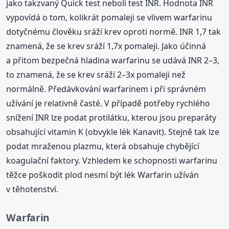
jako takzvaný Quick test neboli test INR. Hodnota INR
vypovídá o tom, kolikrát pomaleji se vlivem warfarinu
dotyčnému člověku sráží krev oproti normě. INR 1,7 tak
znamená, že se krev sráží 1,7x pomaleji. Jako účinná
a přitom bezpečná hladina warfarinu se udává INR 2–3,
to znamená, že se krev sráží 2–3x pomaleji než
normálně. Předávkování warfarinem i při správném
užívání je relativně časté. V případě potřeby rychlého
snížení INR lze podat protilátku, kterou jsou preparáty
obsahující vitamin K (obvykle lék Kanavit). Stejně tak lze
podat mraženou plazmu, která obsahuje chybějící
koagulační faktory. Vzhledem ke schopnosti warfarinu
těžce poškodit plod nesmí být lék Warfarin užíván
v těhotenství.
Warfarin