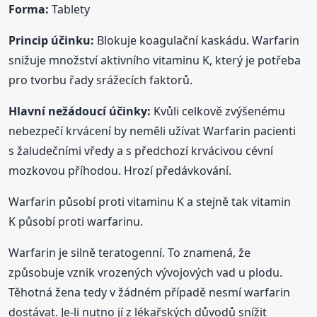
Forma:
Tablety
Princip účinku:
Blokuje koagulační kaskádu. Warfarin
snižuje množství aktivního vitaminu K, který je potřeba
pro tvorbu řady srážecích faktorů.
Hlavní nežádoucí účinky:
Kvůli celkově zvýšenému
nebezpečí krvácení by neměli užívat Warfarin pacienti
s žaludečními vředy a s předchozí krvácivou cévní
mozkovou příhodou. Hrozí předávkování.
Warfarin působí proti vitaminu K a stejně tak vitamin
K působí proti warfarinu.
Warfarin je silně teratogenní. To znamená, že
způsobuje vznik vrozených vývojových vad u plodu.
Těhotná žena tedy v žádném případě nesmí warfarin
dostávat. Je-li nutno jí z lékařských důvodů snížit