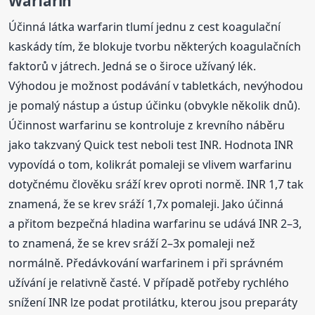
Warfarin
Účinná látka warfarin tlumí jednu z cest koagulační
kaskády tím, že blokuje tvorbu některých koagulačních
faktorů v játrech. Jedná se o široce užívaný lék.
Výhodou je možnost podávání v tabletkách, nevýhodou
je pomalý nástup a ústup účinku (obvykle několik dnů).
Účinnost warfarinu se kontroluje z krevního náběru
jako takzvaný Quick test neboli test INR. Hodnota INR
vypovídá o tom, kolikrát pomaleji se vlivem warfarinu
dotyčnému člověku sráží krev oproti normě. INR 1,7 tak
znamená, že se krev sráží 1,7x pomaleji. Jako účinná
a přitom bezpečná hladina warfarinu se udává INR 2–3,
to znamená, že se krev sráží 2–3x pomaleji než
normálně. Předávkování warfarinem i při správném
užívání je relativně časté. V případě potřeby rychlého
snížení INR lze podat protilátku, kterou jsou preparáty