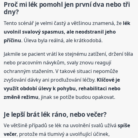
Proč mi lék pomohl jen první dva nebo tři
dny?
Tento scénář je velmi častý a většinou znamená, že
lék
uvolnil svalový spasmus, ale neodstranil jeho
příčinu
. Úleva byla reálná, ale krátkodobá.
Jakmile se pacient vrátí ke stejnému zatížení, držení těla
nebo pracovním návykům, svaly znovu reagují
ochranným stažením. V takové situaci nepomůže
zvyšování dávky ani prodlužování léčby.
Klíčové je
využít období úlevy k pohybu, rehabilitaci nebo
změně režimu
, jinak se potíže budou opakovat.
Je lepší brát lék ráno, nebo večer?
Ve většině případů se lék na uvolnění svalů užívá
spíše
večer
, protože má tlumivý a uvolňující účinek,