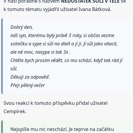
V naší poradně s názvem
NEDOSTATEK SOLI V TĚLE
se
k tomuto tématu vyjádřil uživatel Ivana Báťková.
Dobrý den,
náš syn, kterému byly právě 3 roky, si občas vezme
solničku a sype si sůl na dlaň a jí ji. Jí sůl jako vitacit,
ale né moc, nasype si tak 3x .
Chtěla bych prosím vědět, co mu schází, když tak rád jí
sůl.
Děkuji za odpověď.
Přeji pěkný večer
Svou reakci k tomuto příspěvku přidal uživatel
Cempírek.
Nejspíše mu nic neschází. Je teprve na začátku