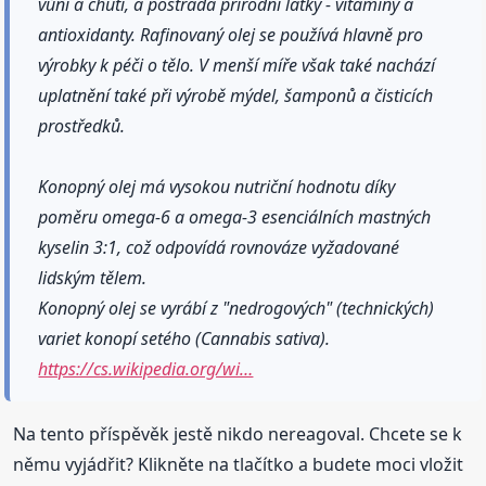
vůní a chutí, a postrádá přírodní látky - vitaminy a
antioxidanty. Rafinovaný olej se používá hlavně pro
výrobky k péči o tělo. V menší míře však také nachází
uplatnění také při výrobě mýdel, šamponů a čisticích
prostředků.
Konopný olej má vysokou nutriční hodnotu díky
poměru omega-6 a omega-3 esenciálních mastných
kyselin 3:1, což odpovídá rovnováze vyžadované
lidským tělem.
Konopný olej se vyrábí z "nedrogových" (technických)
variet konopí setého (Cannabis sativa).
https://cs.wikipedia.org/wi…
Na tento příspěvěk jestě nikdo nereagoval. Chcete se k
němu vyjádřit? Klikněte na tlačítko a budete moci vložit