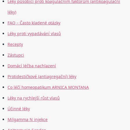
Léky působící proti koagulačním faktorům (antikoagulační
léky)
FAQ – Často kladené otázky
Léky proti vypadávání vlasů
Recepty
Zástupci
Domácí léčba nachlazení
Protidestičkové (antiagregační) léky
Co léčí homeopatikum ARNICA MONTANA
Léky na rychlejší růst vlasů
Účinné léky
Milgamma N injekce