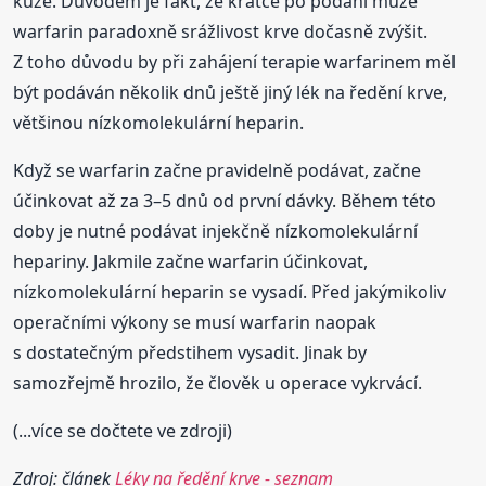
kůže. Důvodem je fakt, že krátce po podání může
warfarin paradoxně srážlivost krve dočasně zvýšit.
Z toho důvodu by při zahájení terapie warfarinem měl
být podáván několik dnů ještě jiný lék na ředění krve,
většinou nízkomolekulární heparin.
Když se warfarin začne pravidelně podávat, začne
účinkovat až za 3–5 dnů od první dávky. Během této
doby je nutné podávat injekčně nízkomolekulární
hepariny. Jakmile začne warfarin účinkovat,
nízkomolekulární heparin se vysadí. Před jakýmikoliv
operačními výkony se musí warfarin naopak
s dostatečným předstihem vysadit. Jinak by
samozřejmě hrozilo, že člověk u operace vykrvácí.
(...více se dočtete ve zdroji)
Zdroj: článek
Léky na ředění krve - seznam