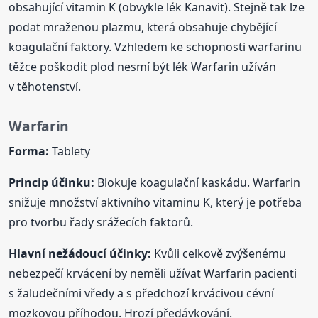
obsahující vitamin K (obvykle lék Kanavit). Stejně tak lze
podat mraženou plazmu, která obsahuje chybějící
koagulační faktory. Vzhledem ke schopnosti warfarinu
těžce poškodit plod nesmí být lék Warfarin užíván
v těhotenství.
Warfarin
Forma:
Tablety
Princip účinku:
Blokuje koagulační kaskádu. Warfarin
snižuje množství aktivního vitaminu K, který je potřeba
pro tvorbu řady srážecích faktorů.
Hlavní nežádoucí účinky:
Kvůli celkově zvýšenému
nebezpečí krvácení by neměli užívat Warfarin pacienti
s žaludečními vředy a s předchozí krvácivou cévní
mozkovou příhodou. Hrozí předávkování.