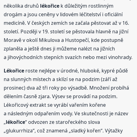
několika druhů
lékořice
k důležitým rostlinným
drogám a jsou ceněny v lidovém léčitelství i oficiální
medicíně. V českých zemích se začala pěstovat až v 16.
století. Později v 19. století se pěstovala hlavně na jižní
Moravě v okolí Mikulova a Hustopečí, kde postupně
zplaněla a ještě dnes ji můžeme nalézt na jižních
a jihovýchodních stepních svazích nebo mezi vinohrady.
Lékořice
roste nejlépe v úrodné, hluboké, kypré půdě
na slunných místech a sklízí se na podzim (září až
prosinec) dva až tři roky po výsadbě. Množení probíhá
dělením časně zjara. Výsev se provádí na podzim.
Lékořicový extrakt se vyrábí vařením kořene
a následným odpařením vody. Ve skutečnosti je název
„
lékořice
“ odvozen ze starořeckého slova
„glukurrhiza“, což znamená „sladký kořen“. Výtažky