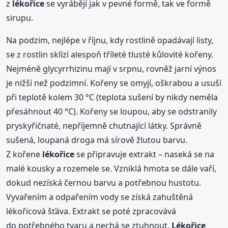
z
lékořice
se vyrábějí jak v pevné formě, tak ve formě
sirupu.
Na podzim, nejlépe v říjnu, kdy rostlině opadávají listy,
se z rostlin sklízí alespoň tříleté tlusté kůlovité kořeny.
Nejméně glycyrrhizinu mají v srpnu, rovněž jarní výnos
je nižší než podzimní. Kořeny se omyjí, oškrabou a usuší
při teplotě kolem 30 °C (teplota sušení by nikdy neměla
přesáhnout 40 °C). Kořeny se loupou, aby se odstranily
pryskyřičnaté, nepříjemně chutnající látky. Správně
sušená, loupaná droga má sírově žlutou barvu.
Z kořene
lékořice
se připravuje extrakt – naseká se na
malé kousky a rozemele se. Vzniklá hmota se dále vaří,
dokud nezíská černou barvu a potřebnou hustotu.
Vyvařením a odpařením vody se získá zahuštěná
lékořicová šťáva. Extrakt se poté zpracovává
do potřebného tvaru a nechá se ztuhnout.
Lékořice