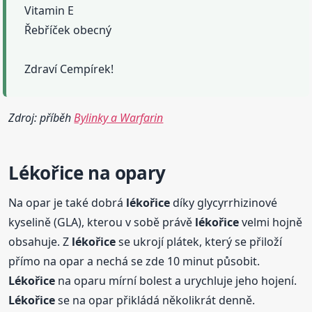
Vitamin E
Řebříček obecný
Zdraví Cempírek!
Zdroj: příběh
Bylinky a Warfarin
Lékořice
na opary
Na opar je také dobrá
lékořice
díky glycyrrhizinové
kyselině (GLA), kterou v sobě právě
lékořice
velmi hojně
obsahuje. Z
lékořice
se ukrojí plátek, který se přiloží
přímo na opar a nechá se zde 10 minut působit.
Lékořice
na oparu mírní bolest a urychluje jeho hojení.
Lékořice
se na opar přikládá několikrát denně.