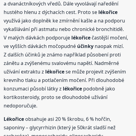
a dvanáctníkových vředů. Dále vyvolávají naředění
hustého hlenu z dýchacích cest. Proto se
lékořice
využívá jako doplněk ke zmírnění kašle a na podporu
vykašlávání při astmatu nebo chronické bronchitidě.
V malých dávkách podporuje
lékořice
častější močení,
ve vyšších dávkách močopudné
účinky
naopak mizí.
Z dalších účinků je známo například působení proti
zánětu a zvýšenému svalovému napětí. Nadměrné
užívání extraktu z
lékořice
se může projevit zvýšením
krevního tlaku a potlačením močení. Při dlouhodobé
konzumaci působí látky z
lékořice
podobně jako
kortikosteroidy, proto se dlouhodobé užívání
nedoporučuje.
Lékořice
obsahuje asi 20 % škrobu, 6 % hořčin,
saponiny – glycyrrhizin (který je 50krát sladší než