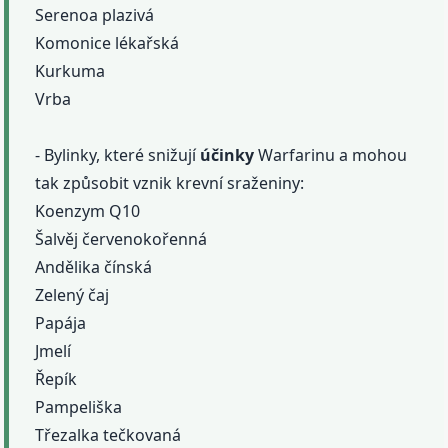
Serenoa plazivá
Komonice lékařská
Kurkuma
Vrba
- Bylinky, které snižují
účinky
Warfarinu a mohou
tak způsobit vznik krevní sraženiny:
Koenzym Q10
Šalvěj červenokořenná
Andělika čínská
Zelený čaj
Papája
Jmelí
Řepík
Pampeliška
Třezalka tečkovaná