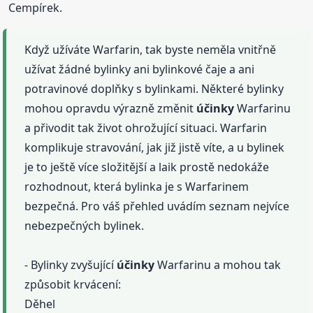
Cempírek.
Když užíváte Warfarin, tak byste neměla vnitřně
užívat žádné bylinky ani bylinkové čaje a ani
potravinové doplňky s bylinkami. Některé bylinky
mohou opravdu výrazně změnit
účinky
Warfarinu
a přivodit tak život ohrožující situaci. Warfarin
komplikuje stravování, jak již jistě víte, a u bylinek
je to ještě více složitější a laik prostě nedokáže
rozhodnout, která bylinka je s Warfarinem
bezpečná. Pro váš přehled uvádím seznam nejvíce
nebezpečných bylinek.
- Bylinky zvyšující
účinky
Warfarinu a mohou tak
způsobit krvácení:
Děhel