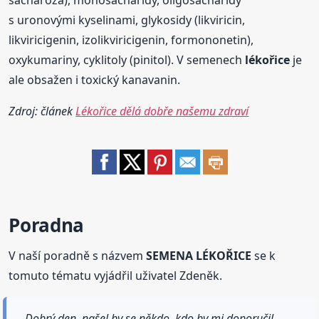
sacharóza), monosacharidy, oligosacharidy
s uronovými kyselinami, glykosidy (likviricin,
likviricigenin, izolikviricigenin, formononetin),
oxykumariny, cyklitoly (pinitol). V semenech
lékořice
je
ale obsažen i toxický kanavanin.
Zdroj: článek
Lékořice dělá dobře našemu zdraví
Poradna
V naší poradně s názvem
SEMENA LÉKOŘICE
se k
tomuto tématu vyjádřil uživatel Zdeněk.
Dobrý den, našel by se někdo, kdo by mi doporučil