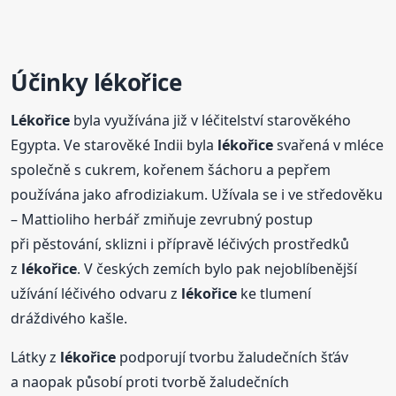
Účinky
lékořice
Lékořice
byla využívána již v léčitelství starověkého
Egypta. Ve starověké Indii byla
lékořice
svařená v mléce
společně s cukrem, kořenem šáchoru a pepřem
používána jako afrodiziakum. Užívala se i ve středověku
– Mattioliho herbář zmiňuje zevrubný postup
při pěstování, sklizni i přípravě léčivých prostředků
z
lékořice
. V českých zemích bylo pak nejoblíbenější
užívání léčivého odvaru z
lékořice
ke tlumení
dráždivého kašle.
Látky z
lékořice
podporují tvorbu žaludečních šťáv
a naopak působí proti tvorbě žaludečních