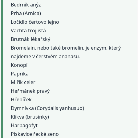
Bedrník anýz
Prha (Arnica)
Ločidlo čertovo lejno
Vachta trojlistá
Brutnák lékařský
Bromelain, nebo také bromelin, je enzym, který
najdeme v čerstvém ananasu.
Konopí
Paprika
Miřík celer
Heřmánek pravý
Hřebíček
Dymnivka (Corydalis yanhusuo)
Klikva (brusinky)
Harpagofyt
Pískavice řecké seno