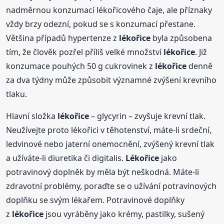
nadměrnou konzumací lékořicového čaje, ale příznaky
vždy brzy odezní, pokud se s konzumací přestane.
Většina případů hypertenze z
lékořice
byla způsobena
tím, že člověk pozřel příliš velké množství
lékořice
. Již
konzumace pouhých 50 g cukrovinek z
lékořice
denně
za dva týdny může způsobit významné zvýšení krevního
tlaku.
Hlavní složka
lékořice
– glycyrin – zvyšuje krevní tlak.
Neužívejte proto lékořici v těhotenství, máte-li srdeční,
ledvinové nebo jaterní onemocnění, zvýšený krevní tlak
a užíváte-li diuretika či digitalis.
Lékořice
jako
potravinový doplněk by měla být neškodná. Máte-li
zdravotní problémy, poraďte se o užívání potravinových
doplňku se svým lékařem. Potravinové doplňky
z
lékořice
jsou vyráběny jako krémy, pastilky, sušený