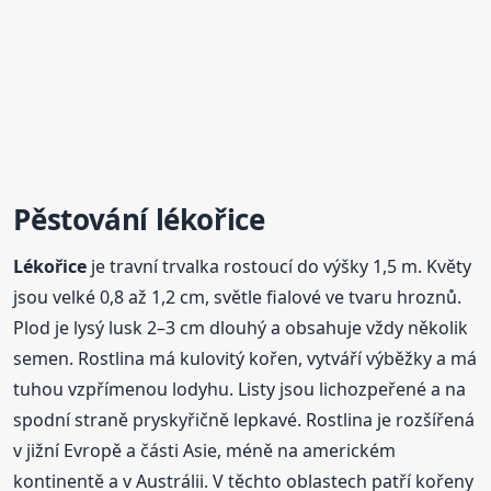
Pěstování
lékořice
Lékořice
je travní trvalka rostoucí do výšky 1,5 m. Květy
jsou velké 0,8 až 1,2 cm, světle fialové ve tvaru hroznů.
Plod je lysý lusk 2–3 cm dlouhý a obsahuje vždy několik
semen. Rostlina má kulovitý kořen, vytváří výběžky a má
tuhou vzpřímenou lodyhu. Listy jsou lichozpeřené a na
spodní straně pryskyřičně lepkavé. Rostlina je rozšířená
v jižní Evropě a části Asie, méně na americkém
kontinentě a v Austrálii. V těchto oblastech patří kořeny