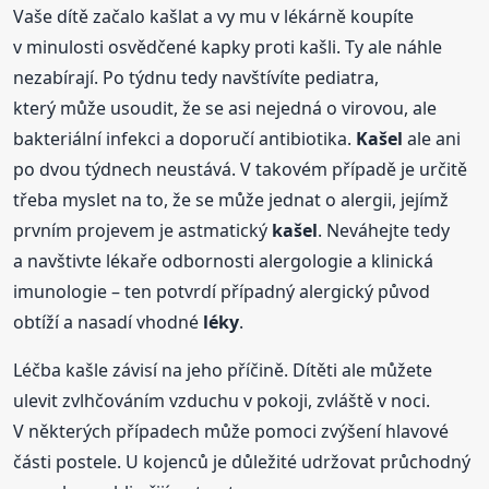
Vaše dítě začalo kašlat a vy mu v lékárně koupíte
v minulosti osvědčené kapky proti kašli. Ty ale náhle
nezabírají. Po týdnu tedy navštívíte pediatra,
který může usoudit, že se asi nejedná o virovou, ale
bakteriální infekci a doporučí antibiotika.
Kašel
ale ani
po dvou týdnech neustává. V takovém případě je určitě
třeba myslet na to, že se může jednat o alergii, jejímž
prvním projevem je astmatický
kašel
. Neváhejte tedy
a navštivte lékaře odbornosti alergologie a klinická
imunologie – ten potvrdí případný alergický původ
obtíží a nasadí vhodné
léky
.
Léčba kašle závisí na jeho příčině. Dítěti ale můžete
ulevit zvlhčováním vzduchu v pokoji, zvláště v noci.
V některých případech může pomoci zvýšení hlavové
části postele. U kojenců je důležité udržovat průchodný