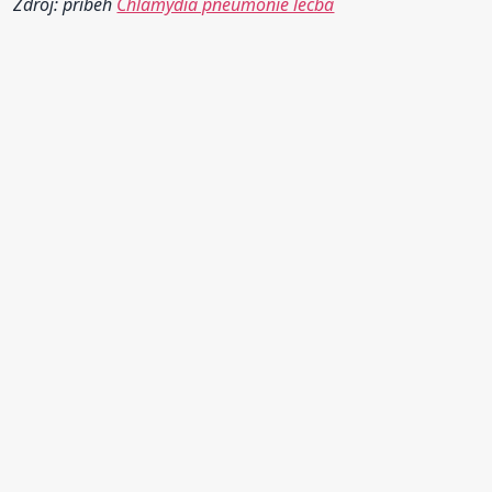
Zdroj: příběh
Chlamydia pneumonie léčba