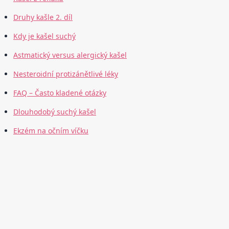
Druhy kašle 2. díl
Kdy je kašel suchý
Astmatický versus alergický kašel
Nesteroidní protizánětlivé léky
FAQ – Často kladené otázky
Dlouhodobý suchý kašel
Ekzém na očním víčku