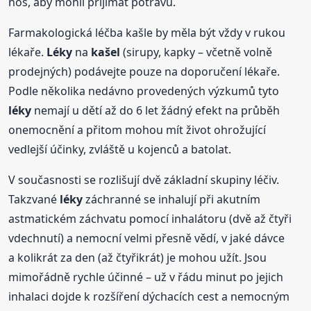
nos, aby mohli přijímat potravu.
Farmakologická léčba kašle by měla být vždy v rukou
lékaře.
Léky
na
kašel
(sirupy, kapky – včetně volně
prodejných) podávejte pouze na doporučení lékaře.
Podle několika nedávno provedených výzkumů tyto
léky
nemají u dětí až do 6 let žádný efekt na průběh
onemocnění a přitom mohou mít život ohrožující
vedlejší účinky, zvláště u kojenců a batolat.
V současnosti se rozlišují dvě základní skupiny léčiv.
Takzvané
léky
záchranné se inhalují při akutním
astmatickém záchvatu pomocí inhalátoru (dvě až čtyři
vdechnutí) a nemocní velmi přesně vědí, v jaké dávce
a kolikrát za den (až čtyřikrát) je mohou užít. Jsou
mimořádně rychle účinné – už v řádu minut po jejich
inhalaci dojde k rozšíření dýchacích cest a nemocným