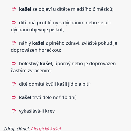
kašel
se objeví u dítěte mladšího 6 měsíců;
dítě má problémy s dýcháním nebo se při
dýchání objevuje pískot;
náhlý
kašel
z plného zdraví, zvláště pokud je
doprovázen horečkou;
bolestivý
kašel
, úporný nebo je doprovázen
častým zvracením;
dítě odmítá kvůli kašli jídlo a pití;
kašel
trvá déle než 10 dní;
vykašlává-li krev.
Zdroj: článek
Alergický kašel