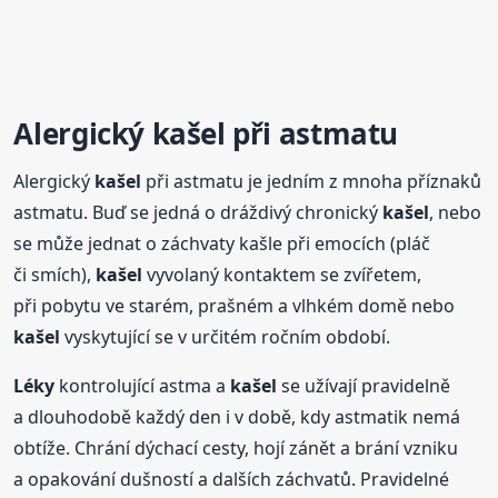
Alergický
kašel
při astmatu
Alergický
kašel
při astmatu je jedním z mnoha příznaků
astmatu. Buď se jedná o dráždivý chronický
kašel
, nebo
se může jednat o záchvaty kašle při emocích (pláč
či smích),
kašel
vyvolaný kontaktem se zvířetem,
při pobytu ve starém, prašném a vlhkém domě nebo
kašel
vyskytující se v určitém ročním období.
Léky
kontrolující astma a
kašel
se užívají pravidelně
a dlouhodobě každý den i v době, kdy astmatik nemá
obtíže. Chrání dýchací cesty, hojí zánět a brání vzniku
a opakování dušností a dalších záchvatů. Pravidelné