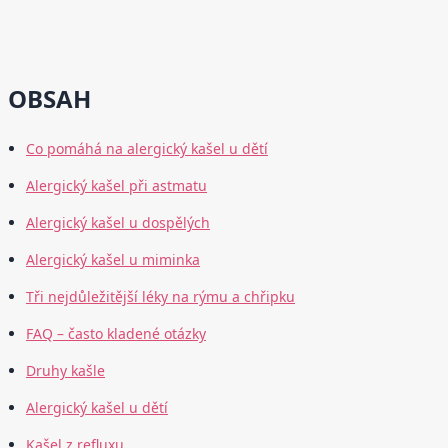
OBSAH
Co pomáhá na alergický kašel u dětí
Alergický kašel při astmatu
Alergický kašel u dospělých
Alergický kašel u miminka
Tři nejdůležitější léky na rýmu a chřipku
FAQ – často kladené otázky
Druhy kašle
Alergický kašel u dětí
Kašel z refluxu