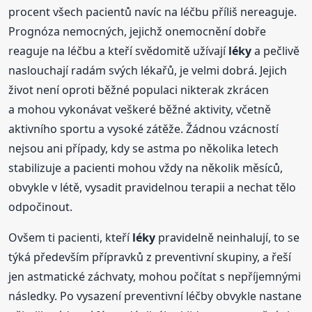
procent všech pacientů navíc na léčbu příliš nereaguje.
Prognóza nemocných, jejichž onemocnění dobře
reaguje na léčbu a kteří svědomitě užívají
léky
a pečlivě
naslouchají radám svých lékařů, je velmi dobrá. Jejich
život není oproti běžné populaci nikterak zkrácen
a mohou vykonávat veškeré běžné aktivity, včetně
aktivního sportu a vysoké zátěže. Žádnou vzácností
nejsou ani případy, kdy se astma po několika letech
stabilizuje a pacienti mohou vždy na několik měsíců,
obvykle v létě, vysadit pravidelnou terapii a nechat tělo
odpočinout.
Ovšem ti pacienti, kteří
léky
pravidelně neinhalují, to se
týká především přípravků z preventivní skupiny, a řeší
jen astmatické záchvaty, mohou počítat s nepříjemnými
následky. Po vysazení preventivní léčby obvykle nastane