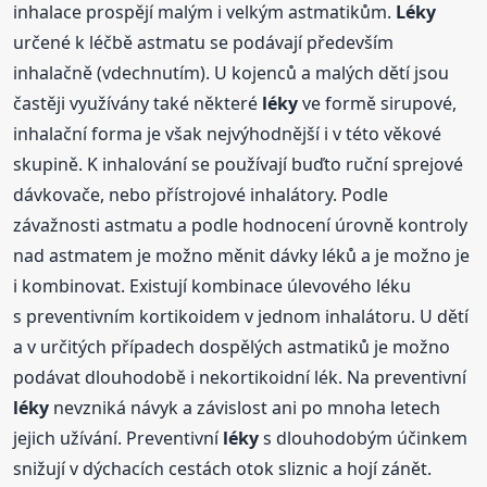
inhalace prospějí malým i velkým astmatikům.
Léky
určené k léčbě astmatu se podávají především
inhalačně (vdechnutím). U kojenců a malých dětí jsou
častěji využívány také některé
léky
ve formě sirupové,
inhalační forma je však nejvýhodnější i v této věkové
skupině. K inhalování se používají buďto ruční sprejové
dávkovače, nebo přístrojové inhalátory. Podle
závažnosti astmatu a podle hodnocení úrovně kontroly
nad astmatem je možno měnit dávky léků a je možno je
i kombinovat. Existují kombinace úlevového léku
s preventivním kortikoidem v jednom inhalátoru. U dětí
a v určitých případech dospělých astmatiků je možno
podávat dlouhodobě i nekortikoidní lék. Na preventivní
léky
nevzniká návyk a závislost ani po mnoha letech
jejich užívání. Preventivní
léky
s dlouhodobým účinkem
snižují v dýchacích cestách otok sliznic a hojí zánět.