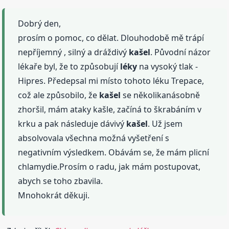
Dobrý den,
prosím o pomoc, co dělat. Dlouhodobě mě trápí
nepříjemný , silný a dráždivý
kašel
. Původní názor
lékaře byl, že to způsobují
léky
na vysoký tlak -
Hipres. Předepsal mi místo tohoto léku Trepace,
což ale způsobilo, že
kašel
se několikanásobně
zhoršil, mám ataky kašle, začíná to škrabáním v
krku a pak následuje dávivý
kašel
. Už jsem
absolvovala všechna možná vyšetření s
negativním výsledkem. Obávám se, že mám plicní
chlamydie.Prosím o radu, jak mám postupovat,
abych se toho zbavila.
Mnohokrát děkuji.