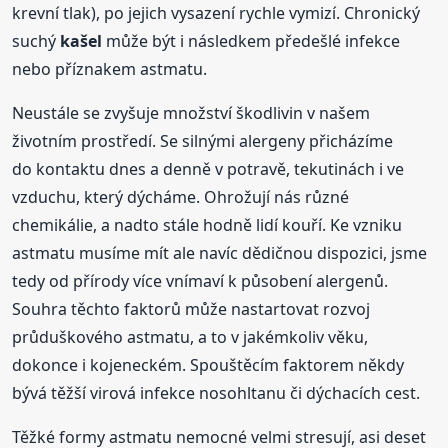
krevní tlak), po jejich vysazení rychle vymizí. Chronický
suchý
kašel
může být i následkem předešlé infekce
nebo příznakem astmatu.
Neustále se zvyšuje množství škodlivin v našem
životním prostředí. Se silnými alergeny přicházíme
do kontaktu dnes a denně v potravě, tekutinách i ve
vzduchu, který dýcháme. Ohrožují nás různé
chemikálie, a nadto stále hodně lidí kouří. Ke vzniku
astmatu musíme mít ale navíc dědičnou dispozici, jsme
tedy od přírody více vnímaví k působení alergenů.
Souhra těchto faktorů může nastartovat rozvoj
průduškového astmatu, a to v jakémkoliv věku,
dokonce i kojeneckém. Spouštěcím faktorem někdy
bývá těžší virová infekce nosohltanu či dýchacích cest.
Těžké formy astmatu nemocné velmi stresují, asi deset