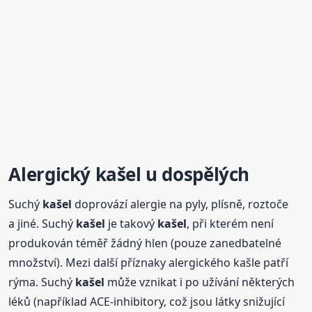
Alergický
kašel
u dospělých
Suchý
kašel
doprovází alergie na pyly, plísně, roztoče
a jiné. Suchý
kašel
je takový
kašel
, při kterém není
produkován téměř žádný hlen (pouze zanedbatelné
množství). Mezi další příznaky alergického kašle patří
rýma. Suchý
kašel
může vznikat i po užívání některých
léků (například ACE-inhibitory, což jsou látky snižující