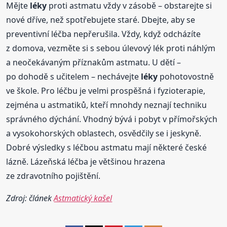
Mějte
léky
proti astmatu vždy v zásobě – obstarejte si
nové dříve, než spotřebujete staré. Dbejte, aby se
preventivní léčba nepřerušila. Vždy, když odcházíte
z domova, vezměte si s sebou úlevový lék proti náhlým
a neočekávaným příznakům astmatu. U dětí –
po dohodě s učitelem – nechávejte
léky
pohotovostně
ve škole. Pro léčbu je velmi prospěšná i fyzioterapie,
zejména u astmatiků, kteří mnohdy neznají techniku
správného dýchání. Vhodný bývá i pobyt v přímořských
a vysokohorských oblastech, osvědčily se i jeskyně.
Dobré výsledky s léčbou astmatu mají některé české
lázně. Lázeňská léčba je většinou hrazena
ze zdravotního pojištění.
Zdroj: článek
Astmatický kašel