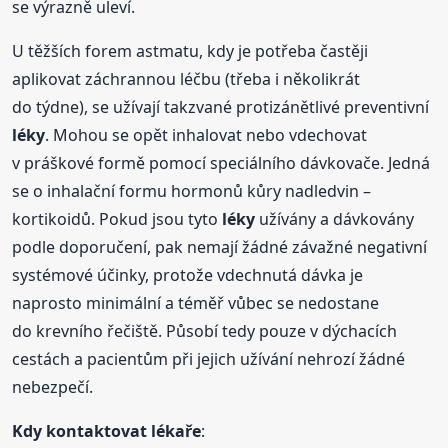
se výrazně uleví.
U těžších forem astmatu, kdy je potřeba častěji
aplikovat záchrannou léčbu (třeba i několikrát
do týdne), se užívají takzvané protizánětlivé preventivní
léky
. Mohou se opět inhalovat nebo vdechovat
v práškové formě pomocí speciálního dávkovače. Jedná
se o inhalační formu hormonů kůry nadledvin –
kortikoidů. Pokud jsou tyto
léky
užívány a dávkovány
podle doporučení, pak nemají žádné závažné negativní
systémové účinky, protože vdechnutá dávka je
naprosto minimální a téměř vůbec se nedostane
do krevního řečiště. Působí tedy pouze v dýchacích
cestách a pacientům při jejich užívání nehrozí žádné
nebezpečí.
Kdy kontaktovat lékaře
: