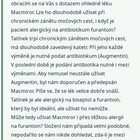
obracím se na Vás s dotazem ohledně léku
Macmiror. Lze ho dlouhodobě užívat při
chronickém zánětu močových cest, i když je
pacient alergický na antibiotikum furantoin?
Tatínek trpí chronickým zánětem močových cest,
má dlouhodobě zavedený katetr. Při jeho každé
výměně je nutné podat antibiotikum (Augmentin).
V poslední době je podání antibiotika nutné i mezi
výměnami. Aby nemusel neustále užívat
Augmentin, byl nám doporučen a předepsán
Macmiror. Píše se, že se lék velice dobře snáší.
Tatínek je ale alergický na biseptol a furantoin,
který by byl ideální, ale užívat ho nemůže.
Může tedy užívat Macmiror i přes těžkou alergii
na furantoin? Složení nám připadá velmi podobné,
nepodařilo se nám nikde dohledat, zda-li je mezi