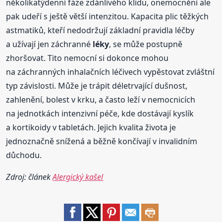
několikatýdenní fáze zdánlivého klidu, onemocnění ale
pak udeří s ještě větší intenzitou. Kapacita plic těžkých
astmatiků, kteří nedodržují základní pravidla léčby
a užívají jen záchranné
léky
, se může postupně
zhoršovat. Tito nemocní si dokonce mohou
na záchranných inhalačních léčivech vypěstovat zvláštní
typ závislosti. Může je trápit déletrvající dušnost,
zahlenění, bolest v krku, a často leží v nemocnicích
na jednotkách intenzivní péče, kde dostávají kyslík
a kortikoidy v tabletách. Jejich kvalita života je
jednoznačně snížená a běžně končívají v invalidním
důchodu.
Zdroj: článek
Alergický kašel