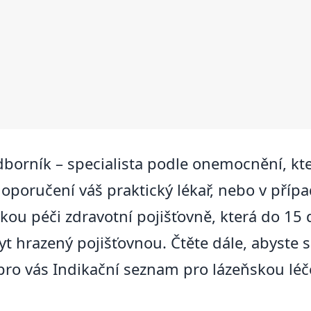
borník – specialista podle onemocnění, kt
poručení váš praktický lékař, nebo v případ
ňskou péči zdravotní pojišťovně, která do 1
 hrazený pojišťovnou. Čtěte dále, abyste se
ro vás Indikační seznam pro lázeňskou léče