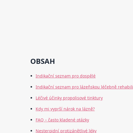
OBSAH
Indikační seznam pro dospělé
Indikační seznam pro lázeňskou léčebně rehabilit
Léčivé účinky propolisové tinktury
Kdy mi vyprší nárok na lázně?
FAQ – často kladené otázky
Nesteroidní protizánětlivé léky