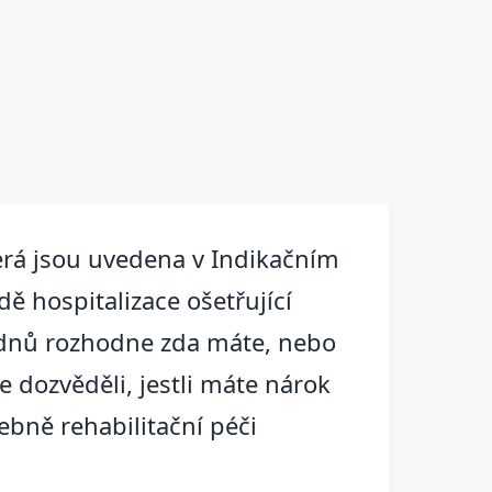
erá jsou uvedena v Indikačním
ě hospitalizace ošetřující
5 dnů rozhodne zda máte, nebo
 dozvěděli, jestli máte nárok
bně rehabilitační péči