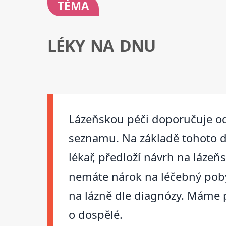
TÉMA
LÉKY NA DNU
Lázeňskou péči doporučuje od
seznamu. Na základě tohoto do
lékař, předloží návrh na láze
nemáte nárok na léčebný pobyt
na lázně dle diagnózy. Máme p
o dospělé.