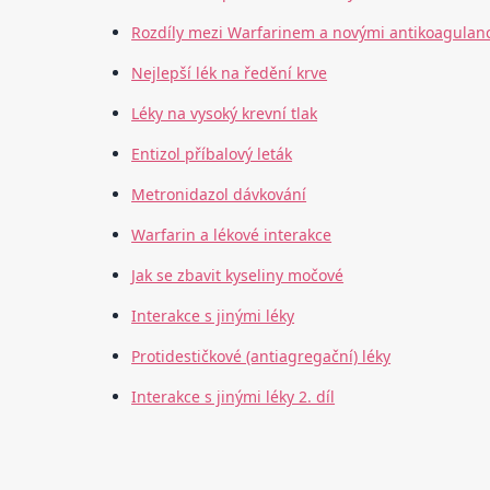
Rozdíly mezi Warfarinem a novými antikoagulan
Nejlepší lék na ředění krve
Léky na vysoký krevní tlak
Entizol příbalový leták
Metronidazol dávkování
Warfarin a lékové interakce
Jak se zbavit kyseliny močové
Interakce s jinými léky
Protidestičkové (antiagregační) léky
Interakce s jinými léky 2. díl