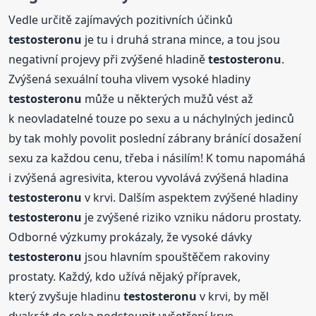
Vedle určitě zajímavých pozitivních účinků
testosteronu
je tu i druhá strana mince, a tou jsou
negativní projevy při zvýšené hladině
testosteronu
.
Zvýšená sexuální touha vlivem vysoké hladiny
testosteronu
může u některých mužů vést až
k neovladatelné touze po sexu a u náchylných jedinců
by tak mohly povolit poslední zábrany bránící dosažení
sexu za každou cenu, třeba i násilím! K tomu napomáhá
i zvýšená agresivita, kterou vyvolává zvýšená hladina
testosteronu
v krvi. Dalším aspektem zvýšené hladiny
testosteronu
je zvýšené riziko vzniku nádoru prostaty.
Odborné výzkumy prokázaly, že vysoké dávky
testosteronu
jsou hlavním spouštěčem rakoviny
prostaty. Každý, kdo užívá nějaký přípravek,
který zvyšuje hladinu
testosteronu
v krvi, by měl