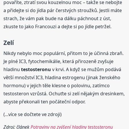
povaříte, ztratí svou kouzelnou moc – takže se nebojte
a přidejte si do jídla pár čerstvých stroužků. Jestli máte
strach, že vám pak bude na dálku páchnout z úst,
zkuste to jako Francouzi a dejte si po jídle petržel.
Zelí
Nikdy nebylo moc populární, přitom to je účinná zbraň.
Je plné IC3, fytochemikálie, která přirozeně zvyšuje
hladinu
testosteronu
v krvi. A když se mužům podává
větší množství IC3, hladina estrogenu (jinak ženského
hormonu) v jejich těle klesne o polovinu, zatímco
testosteron vzrůstá. Ochuťte si zelí nějakým dresinkem,
abyste překonali ten počáteční odpor.
(...více se dočtete ve zdroji)
Zdroj: článek
Potraviny na zvýšení hladiny testosteronu