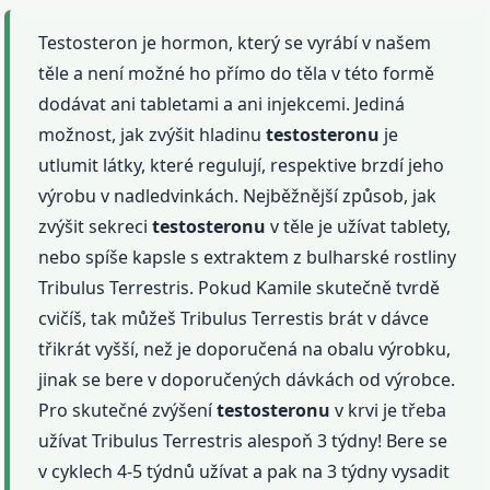
Testosteron je hormon, který se vyrábí v našem
těle a není možné ho přímo do těla v této formě
dodávat ani tabletami a ani injekcemi. Jediná
možnost, jak zvýšit hladinu
testosteronu
je
utlumit látky, které regulují, respektive brzdí jeho
výrobu v nadledvinkách. Nejběžnější způsob, jak
zvýšit sekreci
testosteronu
v těle je užívat tablety,
nebo spíše kapsle s extraktem z bulharské rostliny
Tribulus Terrestris. Pokud Kamile skutečně tvrdě
cvičíš, tak můžeš Tribulus Terrestis brát v dávce
třikrát vyšší, než je doporučená na obalu výrobku,
jinak se bere v doporučených dávkách od výrobce.
Pro skutečné zvýšení
testosteronu
v krvi je třeba
užívat Tribulus Terrestris alespoň 3 týdny! Bere se
v cyklech 4-5 týdnů užívat a pak na 3 týdny vysadit