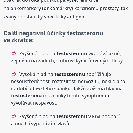
dvakrát do roka podstoupit vyšetření krve
na onkomarkery (onkomárkry) karcinomu prostaty, tak
zvaný prostatický specifický antigen.
Další negativní účinky
testosteronu
ve zkratce:
Zvýšená hladina
testosteronu
vyvolává akné,
zejména na zádech, s obrovskými červenými fleky.
Vysoká hladina
testosteronu
zapříčiňuje
nesoustředěnost, roztržitost, nervozitu, neklid a to
i v době obvyklého spánku. Takže zvýšená hladina
testosteronu
může díky těmto symptomům
vyvolávat nespavost.
Zvýšená hladina
testosteronu
v krvi podpoří
a urychlí vypadávání vlasů.