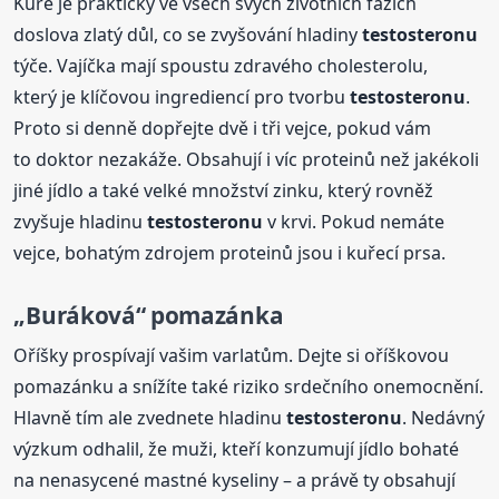
Kuře je prakticky ve všech svých životních fázích
doslova zlatý důl, co se zvyšování hladiny
testosteronu
týče. Vajíčka mají spoustu zdravého cholesterolu,
který je klíčovou ingrediencí pro tvorbu
testosteronu
.
Proto si denně dopřejte dvě i tři vejce, pokud vám
to doktor nezakáže. Obsahují i víc proteinů než jakékoli
jiné jídlo a také velké množství zinku, který rovněž
zvyšuje hladinu
testosteronu
v krvi. Pokud nemáte
vejce, bohatým zdrojem proteinů jsou i kuřecí prsa.
„Buráková“ pomazánka
Oříšky prospívají vašim varlatům. Dejte si oříškovou
pomazánku a snížíte také riziko srdečního onemocnění.
Hlavně tím ale zvednete hladinu
testosteronu
. Nedávný
výzkum odhalil, že muži, kteří konzumují jídlo bohaté
na nenasycené mastné kyseliny – a právě ty obsahují