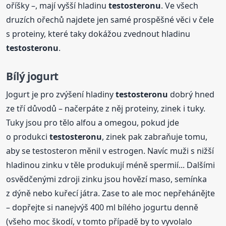
oříšky –, mají vyšší hladinu
testosteronu
. Ve všech
druzích ořechů najdete jen samé prospěšné věci v čele
s proteiny, které taky dokážou zvednout hladinu
testosteronu
.
Bílý jogurt
Jogurt je pro zvýšení hladiny
testosteronu
dobrý hned
ze tří důvodů – načerpáte z něj proteiny, zinek i tuky.
Tuky jsou pro tělo alfou a omegou, pokud jde
o produkci
testosteronu
, zinek pak zabraňuje tomu,
aby se testosteron měnil v estrogen. Navíc muži s nižší
hladinou zinku v těle produkují méně spermií... Dalšími
osvědčenými zdroji zinku jsou hovězí maso, semínka
z dýně nebo kuřecí játra. Zase to ale moc nepřehánějte
– dopřejte si nanejvýš 400 ml bílého jogurtu denně
(všeho moc škodí, v tomto případě by to vyvolalo