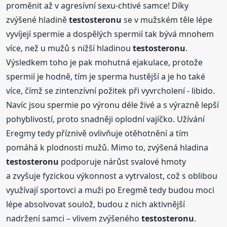
proměnit až v agresívní sexu-chtivé samce! Díky
zvýšené hladině
testosteronu
se v mužském těle lépe
vyvíjejí spermie a dospělých spermií tak bývá mnohem
více, než u mužů s nižší hladinou
testosteronu
.
Výsledkem toho je pak mohutná ejakulace, protože
spermií je hodně, tím je sperma hustější a je ho také
více, čímž se zintenzívní požitek při vyvrcholení - libido.
Navíc jsou spermie po výronu déle živé a s výrazně lepší
pohyblivostí, proto snadněji oplodní vajíčko. Užívání
Eregmy tedy příznivě ovlivňuje otěhotnění a tím
pomáhá k plodnosti mužů. Mimo to, zvýšená hladina
testosteronu
podporuje nárůst svalové hmoty
a zvyšuje fyzickou výkonnost a vytrvalost, což s oblibou
využívají sportovci a muži po Eregmě tedy budou moci
lépe absolvovat soulož, budou z nich aktivnější
nadržení samci – vlivem zvýšeného
testosteronu
.