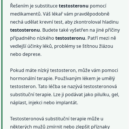
Řešením je substituce
testosteronu
pomocí
medikamentů. Váš lékař vám pravděpodobně
nechá udělat krevní test, aby zkontroloval hladinu
testosteronu
. Budete také vyšetřen na jiné příčiny
případného nízkého
testosteronu
. Patří mezi ně
vedlejší účinky léků, problémy se štítnou žlázou
nebo deprese.
Pokud máte nízký testosteron, může vám pomoci
hormonální terapie. Používaným lékem je umělý
testosteron. Tato léčba se nazývá testosteronová
substituční terapie. Lze ji podávat jako pilulku, gel,
náplast, injekci nebo implantát.
Testosteronová substituční terapie může u
některých mužů zmírnit nebo zlepšit příznaky