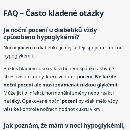
FAQ – Často kladené otázky
Je noční
pocení
u diabetiků vždy
způsobeno hypoglykémií?
Noční
pocení
u diabetiků je nejčastěji spojeno s noční
hypoglykémií.
Pokles hladiny cukru v krvi během spánku aktivuje
stresové hormony, které vedou k
pocení
.
Ne každé
noční
pocení
ale musí znamenat nízkou glykémii
.
Může jít i o infekci, hormonální změny nebo reakci
na
léky
. Opakované noční
pocení
by však mělo vždy
vést ke kontrole nočních hodnot cukru v krvi.
Jak poznám, že mám v noci hypoglykémii,