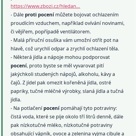
https://www.zbozi.cz/hledan…
- Dále
proti
pocení
můžete bojovat ochlazením
proudícím vzduchem, například ovívání novinami,
či vějířem, popřípadě ventilátorem.
- Malá příruční osuška vám umožní otřít pot na
hlavě, což urychlí odpar a zrychlí ochlazení těla.
- Některá jídla a nápoje mohou podporovat
pocení
, proto byste se měl vyvarovat pití
jakýchkoli studených nápojů, alkoholu, kávy a
čajů. Z jídel pak omezit kořeněná jídla, ostré
papriky, tučné mléčné výrobky, slaná jídla a tučná
jídla.
- Na potlačení
pocení
pomáhají tyto potraviny:
čistá voda, které se pije okolo tří litrů denně, dále
pak nízkotučné mléko, nízkotučné potraviny
obsahující vápník, ovoce a zelenina vyjma cibule a