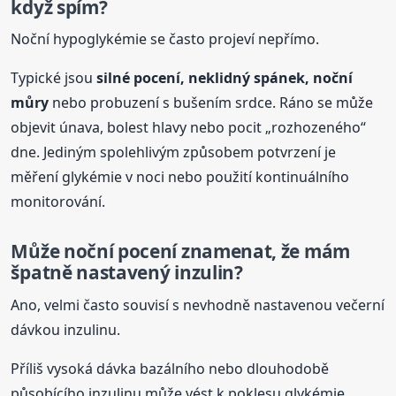
když spím?
Noční hypoglykémie se často projeví nepřímo.
Typické jsou
silné
pocení
, neklidný spánek, noční
můry
nebo probuzení s bušením srdce. Ráno se může
objevit únava, bolest hlavy nebo pocit „rozhozeného“
dne. Jediným spolehlivým způsobem potvrzení je
měření glykémie v noci nebo použití kontinuálního
monitorování.
Může noční
pocení
znamenat, že mám
špatně nastavený inzulin?
Ano, velmi často souvisí s nevhodně nastavenou večerní
dávkou inzulinu.
Příliš vysoká dávka bazálního nebo dlouhodobě
působícího inzulinu může vést k poklesu glykémie