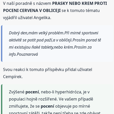
V naší poradně s názvem
PRASKY NEBO KREM PROTI
POCENI CERVENA V OBLICEJI
se k tomuto tématu
vyjádřil uživatel Angelika.
Dobrý den,mám velký problém.Při mirné sportovni
aktivitě se potit pod paží,a v obličeji.Prosím porad tě
mi existujou ňaké tablety,nebo krém.Prosím za
info.Pouznarová
Svou reakci k tomuto příspěvku přidal uživatel
Cempírek.
Zvýšené
pocení
, nebo-li hyperhidróza, je v
populaci hojně rozšířené. Ve vašem případě
zmiňujete, že se
pocení
objevuje po mírné
sportovní zátěži, takže není třeba se zde obávat