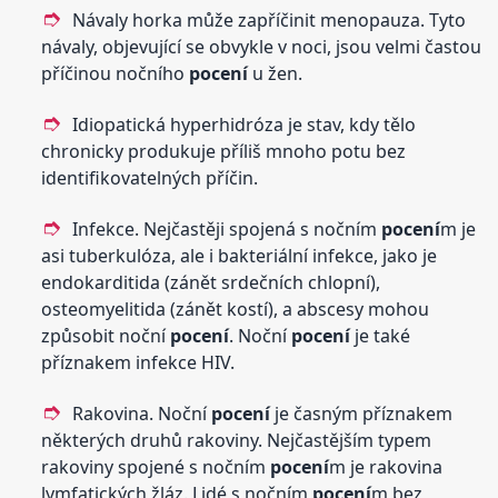
Návaly horka může zapříčinit menopauza. Tyto
návaly, objevující se obvykle v noci, jsou velmi častou
příčinou nočního
pocení
u žen.
Idiopatická hyperhidróza je stav, kdy tělo
chronicky produkuje příliš mnoho potu bez
identifikovatelných příčin.
Infekce. Nejčastěji spojená s nočním
pocení
m je
asi tuberkulóza, ale i bakteriální infekce, jako je
endokarditida (zánět srdečních chlopní),
osteomyelitida (zánět kostí), a abscesy mohou
způsobit noční
pocení
. Noční
pocení
je také
příznakem infekce HIV.
Rakovina. Noční
pocení
je časným příznakem
některých druhů rakoviny. Nejčastějším typem
rakoviny spojené s nočním
pocení
m je rakovina
lymfatických žláz. Lidé s nočním
pocení
m bez