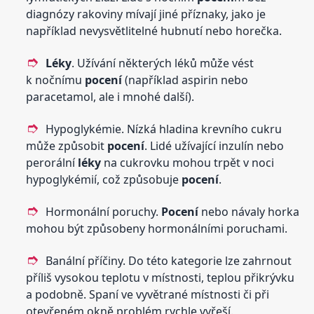
diagnózy rakoviny mívají jiné příznaky, jako je
například nevysvětlitelné hubnutí nebo horečka.
Léky
. Užívání některých léků může vést
k nočnímu
pocení
(například aspirin nebo
paracetamol, ale i mnohé další).
Hypoglykémie. Nízká hladina krevního cukru
může způsobit
pocení
. Lidé užívající inzulín nebo
perorální
léky
na cukrovku mohou trpět v noci
hypoglykémií, což způsobuje
pocení
.
Hormonální poruchy.
Pocení
nebo návaly horka
mohou být způsobeny hormonálními poruchami.
Banální příčiny. Do této kategorie lze zahrnout
příliš vysokou teplotu v místnosti, teplou přikrývku
a podobně. Spaní ve vyvětrané místnosti či při
otevřeném okně problém rychle vyřeší.