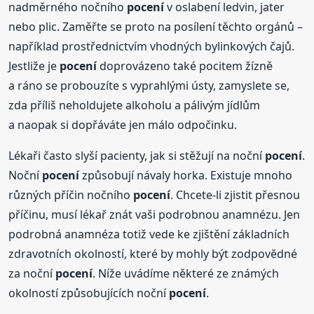
nadměrného nočního
pocení
v oslabení ledvin, jater
nebo plic. Zaměřte se proto na posílení těchto orgánů –
například prostřednictvím vhodných bylinkových čajů.
Jestliže je
pocení
doprovázeno také pocitem žízně
a ráno se probouzíte s vyprahlými ústy, zamyslete se,
zda příliš neholdujete alkoholu a pálivým jídlům
a naopak si dopřáváte jen málo odpočinku.
Lékaři často slyší pacienty, jak si stěžují na noční
pocení
.
Noční
pocení
způsobují návaly horka. Existuje mnoho
různých příčin nočního
pocení
. Chcete-li zjistit přesnou
příčinu, musí lékař znát vaši podrobnou anamnézu. Jen
podrobná anamnéza totiž vede ke zjištění základních
zdravotních okolností, které by mohly být zodpovědné
za noční
pocení
. Níže uvádíme některé ze známých
okolností způsobujících noční
pocení
.