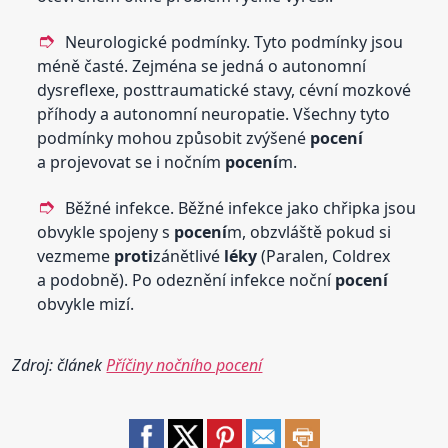
Neurologické podmínky. Tyto podmínky jsou
méně časté. Zejména se jedná o autonomní
dysreflexe, posttraumatické stavy, cévní mozkové
příhody a autonomní neuropatie. Všechny tyto
podmínky mohou způsobit zvýšené
pocení
a projevovat se i nočním
pocení
m.
Běžné infekce. Běžné infekce jako chřipka jsou
obvykle spojeny s
pocení
m, obzvláště pokud si
vezmeme
proti
zánětlivé
léky
(Paralen, Coldrex
a podobně). Po odeznění infekce noční
pocení
obvykle mizí.
Zdroj: článek
Příčiny nočního pocení