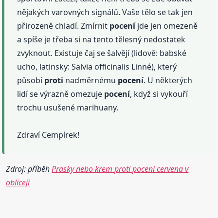
nějakých varovných signálů. Vaše tělo se tak jen
přirozeně chladí. Zmírnit
pocení
jde jen omezeně
a spíše je třeba si na tento tělesný nedostatek
zvyknout. Existuje čaj se šalvějí (lidově: babské
ucho, latinsky: Salvia officinalis Linné), který
působí
proti
nadměrnému
pocení
. U některých
lidí se výrazně omezuje
pocení
, když si vykouří
trochu usušené marihuany.
Zdraví Cempírek!
Zdroj: příběh
Prasky nebo krem proti poceni cervena v
obliceji