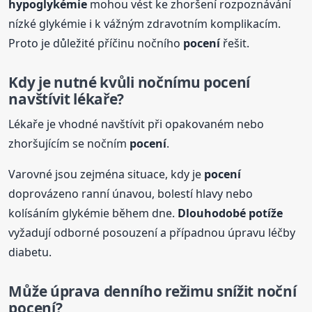
hypoglykémie
mohou vést ke zhoršení rozpoznávání
nízké glykémie i k vážným zdravotním komplikacím.
Proto je důležité příčinu nočního
pocení
řešit.
Kdy je nutné kvůli nočnímu
pocení
navštívit lékaře?
Lékaře je vhodné navštívit při opakovaném nebo
zhoršujícím se nočním
pocení
.
Varovné jsou zejména situace, kdy je
pocení
doprovázeno ranní únavou, bolestí hlavy nebo
kolísáním glykémie během dne.
Dlouhodobé potíže
vyžadují odborné posouzení a případnou úpravu léčby
diabetu.
Může úprava denního režimu snížit noční
pocení
?