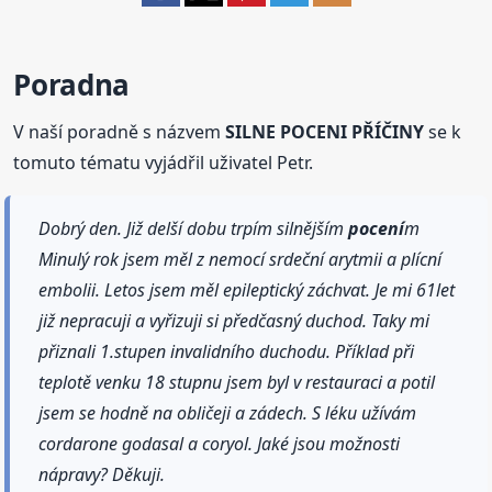
Poradna
V naší poradně s názvem
SILNE POCENI PŘÍČINY
se k
tomuto tématu vyjádřil uživatel Petr.
Dobrý den. Již delší dobu trpím silnějším
pocení
m
Minulý rok jsem měl z nemocí srdeční arytmii a plícní
embolii. Letos jsem měl epileptický záchvat. Je mi 61let
již nepracuji a vyřizuji si předčasný duchod. Taky mi
přiznali 1.stupen invalidního duchodu. Příklad při
teplotě venku 18 stupnu jsem byl v restauraci a potil
jsem se hodně na obličeji a zádech. S léku užívám
cordarone godasal a coryol. Jaké jsou možnosti
nápravy? Děkuji.