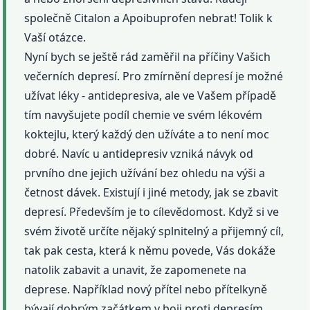
společně Citalon a Apoibuprofen nebrat! Tolik k
Vaší otázce.
Nyní bych se ještě rád zaměřil na příčiny Vašich
večerních depresí. Pro zmírnění depresí je možné
užívat léky - antidepresiva, ale ve Vašem případě
tím navyšujete podíl chemie ve svém lékovém
koktejlu, který každý den užíváte a to není moc
dobré. Navíc u antidepresiv vzniká návyk od
prvního dne jejich užívání bez ohledu na výši a
četnost dávek. Existují i jiné metody, jak se zbavit
depresí. Především je to cílevědomost. Když si ve
svém životě určíte nějaký splnitelný a přijemný cíl,
tak pak cesta, která k němu povede, Vás dokáže
natolik zabavit a unavit, že zapomenete na
deprese. Například nový přítel nebo přítelkyně
bývají dobrým začátkem v boji proti depresím.