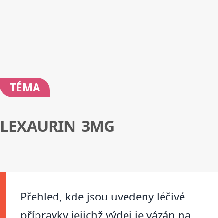
TÉMA
LEXAURIN 3MG
Přehled, kde jsou uvedeny léčivé
přípravky jejichž výdej je vázán na