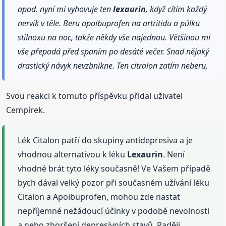
apod. nyní mi vyhovuje ten
lexaurin
, když cítím každý
nervík v těle. Beru apoibuprofen na artritidu a půlku
stilnoxu na noc, takže někdy vše najednou. Většinou mi
vše přepadá před spaním po desáté večer. Snad nějaký
drastický návyk nevzbnikne. Ten citralon zatím neberu,
Svou reakci k tomuto příspěvku přidal uživatel
Cempírek.
Lék Citalon patří do skupiny antidepresiva a je
vhodnou alternativou k léku
Lexaurin
. Není
vhodné brát tyto léky současně! Ve Vašem případě
bych dával velký pozor při současném užívání léku
Citalon a Apoibuprofen, mohou zde nastat
nepříjemné nežádoucí účinky v podobě nevolnosti
a nebo zhoršení depresívních stavů. Raději