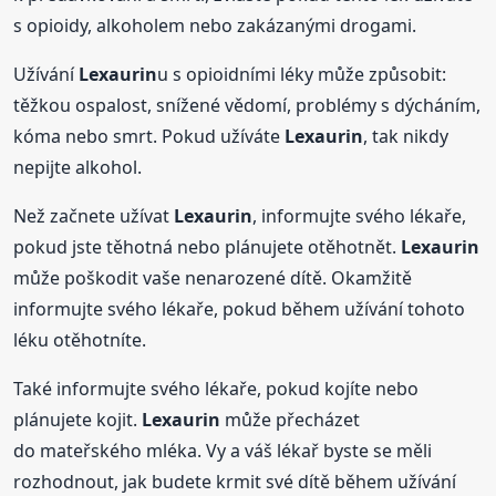
s opioidy, alkoholem nebo zakázanými drogami.
Užívání
Lexaurin
u s opioidními léky může způsobit:
těžkou ospalost, snížené vědomí, problémy s dýcháním,
kóma nebo smrt. Pokud užíváte
Lexaurin
, tak nikdy
nepijte alkohol.
Než začnete užívat
Lexaurin
, informujte svého lékaře,
pokud jste těhotná nebo plánujete otěhotnět.
Lexaurin
může poškodit vaše nenarozené dítě. Okamžitě
informujte svého lékaře, pokud během užívání tohoto
léku otěhotníte.
Také informujte svého lékaře, pokud kojíte nebo
plánujete kojit.
Lexaurin
může přecházet
do mateřského mléka. Vy a váš lékař byste se měli
rozhodnout, jak budete krmit své dítě během užívání