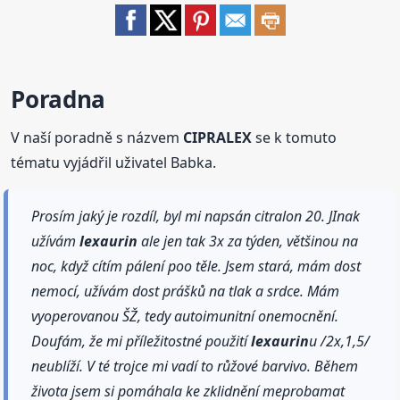
Poradna
V naší poradně s názvem
CIPRALEX
se k tomuto
tématu vyjádřil uživatel Babka.
Prosím jaký je rozdíl, byl mi napsán citralon 20. JInak
užívám
lexaurin
ale jen tak 3x za týden, většinou na
noc, když cítím pálení poo těle. Jsem stará, mám dost
nemocí, užívám dost prášků na tlak a srdce. Mám
vyoperovanou ŠŽ, tedy autoimunitní onemocnění.
Doufám, že mi příležitostné použití
lexaurin
u /2x,1,5/
neublíží. V té trojce mi vadí to růžové barvivo. Během
života jsem si pomáhala ke zklidnění meprobamat