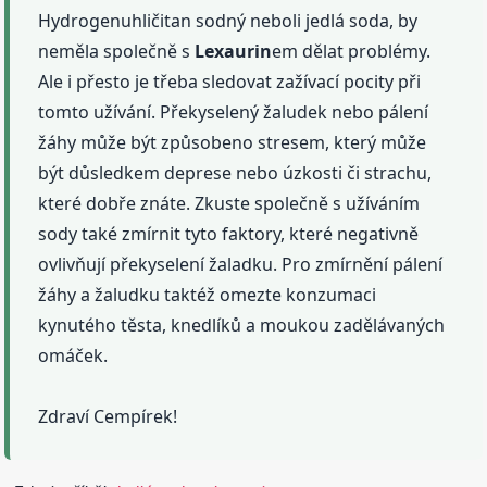
Hydrogenuhličitan sodný neboli jedlá soda, by
neměla společně s
Lexaurin
em dělat problémy.
Ale i přesto je třeba sledovat zažívací pocity při
tomto užívání. Překyselený žaludek nebo pálení
žáhy může být způsobeno stresem, který může
být důsledkem deprese nebo úzkosti či strachu,
které dobře znáte. Zkuste společně s užíváním
sody také zmírnit tyto faktory, které negativně
ovlivňují překyselení žaladku. Pro zmírnění pálení
žáhy a žaludku taktéž omezte konzumaci
kynutého těsta, knedlíků a moukou zadělávaných
omáček.
Zdraví Cempírek!