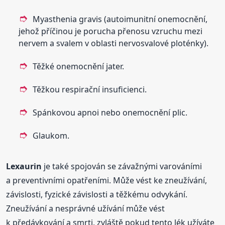
Myasthenia gravis (autoimunitní onemocnění,
jehož příčinou je porucha přenosu vzruchu mezi
nervem a svalem v oblasti nervosvalové ploténky).
Těžké onemocnění jater.
Těžkou respirační insuficienci.
Spánkovou apnoi nebo onemocnění plic.
Glaukom.
Lexaurin
je také spojován se závažnými varováními
a preventivními opatřeními. Může vést ke zneužívání,
závislosti, fyzické závislosti a těžkému odvykání.
Zneužívání a nesprávné užívání může vést
k předávkování a smrti, zvláště pokud tento lék užíváte