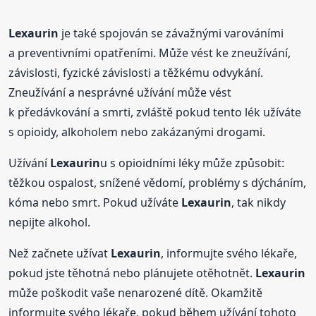
Lexaurin
je také spojován se závažnými varováními
a preventivními opatřeními. Může vést ke zneužívání,
závislosti, fyzické závislosti a těžkému odvykání.
Zneužívání a nesprávné užívání může vést
k předávkování a smrti, zvláště pokud tento lék užíváte
s opioidy, alkoholem nebo zakázanými drogami.
Užívání
Lexaurin
u s opioidními léky může způsobit:
těžkou ospalost, snížené vědomí, problémy s dýcháním,
kóma nebo smrt. Pokud užíváte
Lexaurin
, tak nikdy
nepijte alkohol.
Než začnete užívat
Lexaurin
, informujte svého lékaře,
pokud jste těhotná nebo plánujete otěhotnět.
Lexaurin
může poškodit vaše nenarozené dítě. Okamžitě
informujte svého lékaře, pokud během užívání tohoto