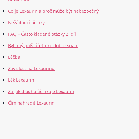
Co je Lexaurin a proč může být nebezpečný
Nežádoucí účinky
FAQ – Často kladené otázky 2. díl
Bylinný polštářek pro dobré spaní
Léčba
Závislost na Lexaurinu
Lék Lexaurin
Za jak dlouho účinkuje Lexaurin
Čím nahradit Lexaurin