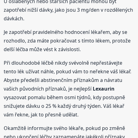
U oslabených nebo starších pacientů mohou být
zapotřebí nižší dávky, jako jsou 3 mg/den v rozdělených
dávkách.
Je zapotřebí pravidelného hodnocení lékařem, aby se
rozhodlo, zda máte pokračovat s tímto lékem, protože
delší léčba může vést k závislosti.
Při dlouhodobé léčbě nikdy svévolně nepřestávejte
tento lék užívat náhle, pokud vám to neřekne váš lékař.
Abyste předešli abstinenčním příznakům a návratu
vašich původních příznaků, je nejlepší
Lexaurin
vysazovat pomalu během osmi týdnů, kdy postupně
snižujete dávku o 25 % každý druhý týden. Váš lékař
vám řekne, jak to přesně udělat.
Okamžitě informujte svého lékaře, pokud po změně
nebo ukončení léčby zaznamenáte jakékoli příznaky