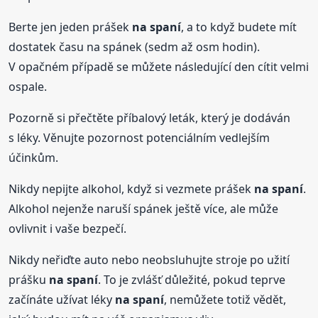
Berte jen jeden prášek
na spaní
, a to když budete mít
dostatek času na spánek (sedm až osm hodin).
V opačném případě se můžete následující den cítit velmi
ospale.
Pozorně si přečtěte příbalový leták, který je dodáván
s léky. Věnujte pozornost potenciálním vedlejším
účinkům.
Nikdy nepijte alkohol, když si vezmete prášek
na spaní
.
Alkohol nejenže naruší spánek ještě více, ale může
ovlivnit i vaše bezpečí.
Nikdy neřiďte auto nebo neobsluhujte stroje po užití
prášku
na spaní
. To je zvlášť důležité, pokud teprve
začínáte užívat léky
na spaní
, nemůžete totiž vědět,