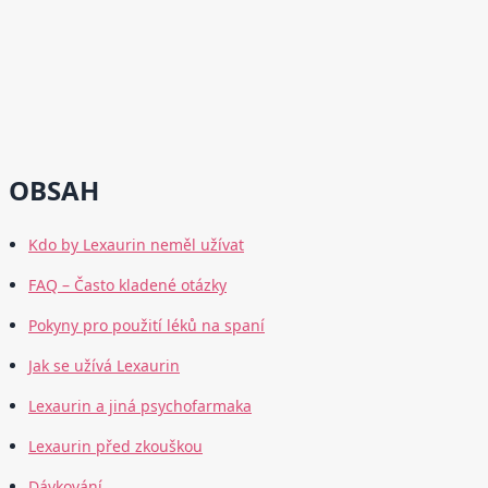
OBSAH
Kdo by Lexaurin neměl užívat
FAQ – Často kladené otázky
Pokyny pro použití léků na spaní
Jak se užívá Lexaurin
Lexaurin a jiná psychofarmaka
Lexaurin před zkouškou
Dávkování