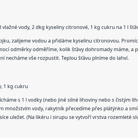
l vlažné vody, 2 dkg kyseliny citronové, 1 kg cukru na 1 l šťá
jku, zalijeme vodou a přidáme kyselinu citronovou. Promí
omocí odměrky odměříme, kolik šťávy dohromady máme, a p
ní necháme vše rozpustit. Teplou šťávu plníme do lahví.
y, 1 kg cukru
háme s 1 l vodky (nebo jiné silné lihoviny nebo s čistým l
ším množstvím vody, rakytník přecedíme přes plátýnko a s
e uležet. (Na likéru i sirupu se vytvoří vrstva rozemleté sl