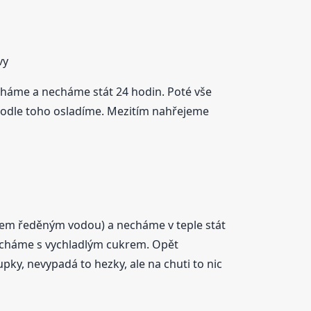
vy
cháme a necháme stát 24 hodin. Poté vše
odle toho osladíme. Mezitím nahřejeme
ihem ředěným vodou) a necháme v teple stát
mícháme s vychladlým cukrem. Opět
upky, nevypadá to hezky, ale na chuti to nic