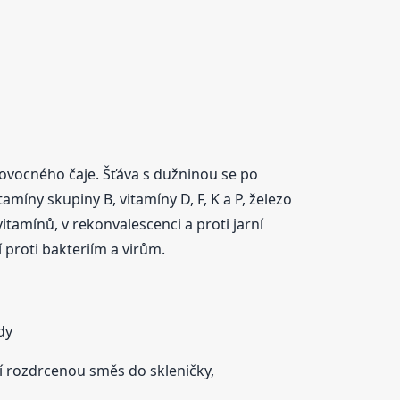
 ovocného čaje. Šťáva s dužninou se po
míny skupiny B, vitamíny D, F, K a P, železo
itamínů, v rekonvalescenci a proti jarní
 proti bakteriím a virům.
dy
ící rozdrcenou směs do skleničky,