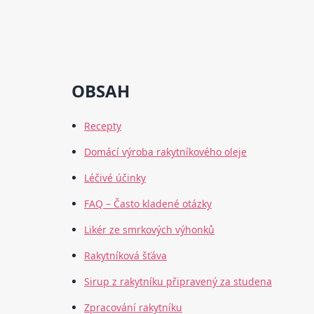
OBSAH
Recepty
Domácí výroba rakytníkového oleje
Léčivé účinky
FAQ – Často kladené otázky
Likér ze smrkových výhonků
Rakytníková šťáva
Sirup z rakytníku připravený za studena
Zpracování rakytníku