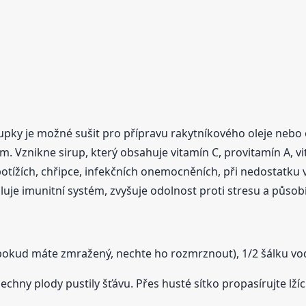
upky je možné sušit pro přípravu rakytníkového oleje nebo
. Vznikne sirup, který obsahuje vitamín C, provitamín A, vita
potížích, chřipce, infekčních onemocněních, při nedostatku v
uje imunitní systém, zvyšuje odolnost proti stresu a působí
 (pokud máte zmražený, nechte ho rozmrznout), 1/2 šálku vo
šechny plody pustily šťávu. Přes husté sítko propasírujte lž