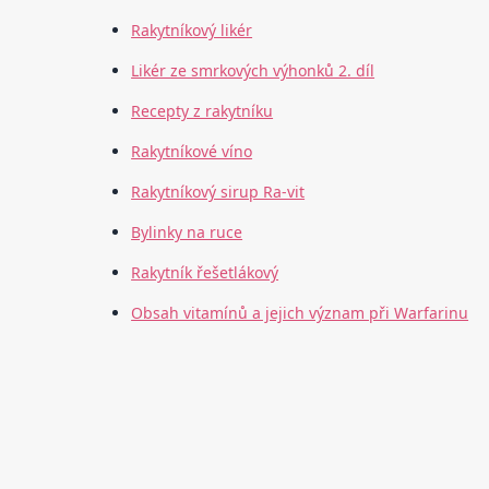
Rakytníkový likér
Likér ze smrkových výhonků 2. díl
Recepty z rakytníku
Rakytníkové víno
Rakytníkový sirup Ra-vit
Bylinky na ruce
Rakytník řešetlákový
Obsah vitamínů a jejich význam při Warfarinu