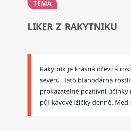
TÉMA
LIKER Z RAKYTNIKU
Rakytník je krásná dřevitá ro
severu. Tato blahodárná rost
prokazatelné pozitivní účink
půl kávové lžičky denně. Med