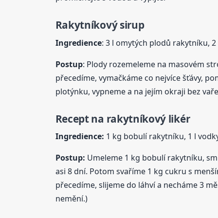
Rakytníkový sirup
Ingredience
: 3 l omytých plodů rakytníku, 2 
Postup
: Plody rozemeleme na masovém stro
přecedíme, vymačkáme co nejvíce šťávy, p
plotýnku, vypneme a na jejím okraji bez vaře
Recept na rakytníkový likér
Ingredience:
1 kg bobulí rakytníku, 1 l vodk
Postup:
Umeleme 1 kg bobulí rakytníku, smíc
asi 8 dní. Potom svaříme 1 kg cukru s men
přecedíme, slijeme do láhví a necháme 3 měsíc
nemění.)