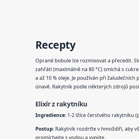
Recepty
Oprané bobule lze rozmixovat a přecedit. Sl
zahřátí (maximálně na 80 °C) smíchá s cukrem
a až 10 % oleje. Je používán při žaludečních 
únavě. Rakytník podle některých zdrojů posil
Elixír z rakytníku
Ingredience
: 1-2 lžíce čerstvého rakytníku
Postup
: Rakytník rozdrťte v hmoždíři, aby v
promíchejte s vodou a vypijte.