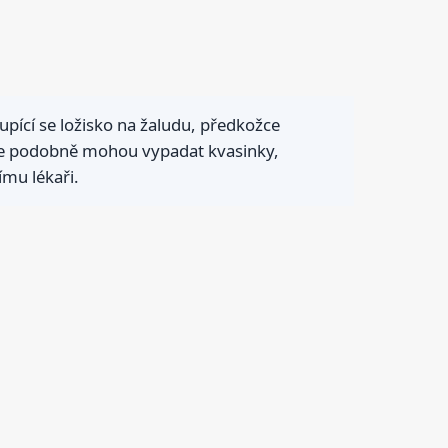
šupící se ložisko na žaludu, předkožce
tože podobně mohou vypadat kvasinky,
ímu lékaři.