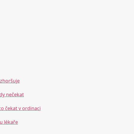
 zhoršuje
kdy nečekat
co čekat v ordinaci
u lékaře