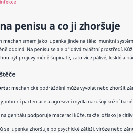
infekce
na penisu a co ji zhoršuje
 mechanismem jako lupenka jinde na těle: imunitní systém 
éně odolná. Na penisu se ale přidává zvláštní prostředí. Kůže
ou být projevy méně šupinaté, zato více pálivé, lesklé a ná
štěče
ortu:
mechanické podráždění může vyvolat nebo zhoršit záně
, intimní parfemace a agresivní mýdla narušují kožní bariér
 na genitálu podporuje maceraci kůže, takže ložisko je citlivě
tů se lupenka zhoršuje po psychické zátěži, viróze nebo zán