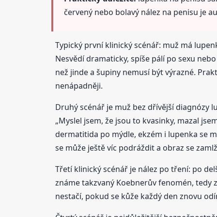
červený nebo bolavý nález na penisu je au
Typický první klinický scénář: muž má lupen
Nesvědí dramaticky, spíše pálí po sexu nebo 
než jinde a šupiny nemusí být výrazné. Prakt
nenápadněji.
Druhý scénář je muž bez dřívější diagnózy lu
„Myslel jsem, že jsou to kvasinky, mazal jse
dermatitida po mýdle, ekzém i lupenka se m
se může ještě víc podráždit a obraz se zamlž
Třetí klinický scénář je nález po tření: po 
známe takzvaný Koebnerův fenomén, tedy zh
nestačí, pokud se kůže každý den znovu odí