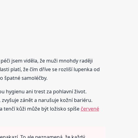
cí péči jsem viděla, že muži mnohdy raději
sti platí, že čím dříve se rozliší lupenka od
ko špatné samoléčby.
u hygienu ani trest za pohlavní život.
 zvyšuje zánět a narušuje kožní bariéru.
 a tenčí kůži může být ložisko spíše
červené
nenakazí. To ale neznamená, že každý