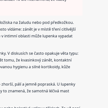
o ložiska na žaludu nebo pod předkožkou.
o vídáme: zánět je v místě tření citlivější
že v intimní oblasti může lupenka vypadat
ky. V diskusích se často opakuje věta typu:
mět tomu, že kvasinkový zánět, kontaktní
vanou hygienu a silné kortikoidy, kůže
o zhorší, pálí a jemně popraská. U lupenky
y to znamená, že samotná léčivá mast