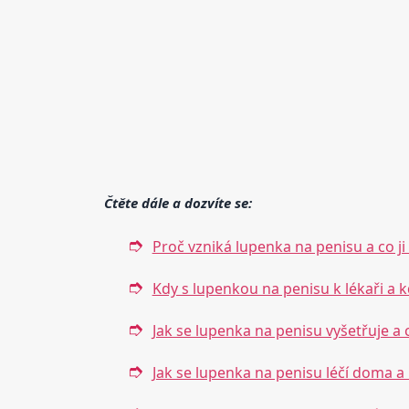
Čtěte dále a dozvíte se:
Proč vzniká lupenka na penisu a co ji
Kdy s lupenkou na penisu k lékaři a 
Jak se lupenka na penisu vyšetřuje a 
Jak se lupenka na penisu léčí doma a 