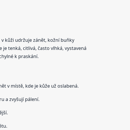
v kůži udržuje zánět, kožní buňky
 je tenká, citlivá, často vlhká, vystavená
chylné k praskání.
t v místě, kde je kůže už oslabená.
u a zvyšují pálení.
jší.
ětu.