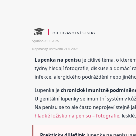
OD ZDRAVOTNÍ SESTRY
Vydáno
31.1.2025
Naposledy upraveno
21.5.2026
Lupenka na penisu
je citlivé téma, o které
týdny hledají fotografie, diskuse a domácí rad
infekce, alergického podráždění nebo jiného
Lupenka je
chronické imunitně podmíněné
U genitální lupenky se imunitní systém v ků
Na penisu se to ale často neprojeví stejně ja
hladké ložisko na penisu – fotografie
, lesklé
Prakticky důležité:
lupenka na penisu sam