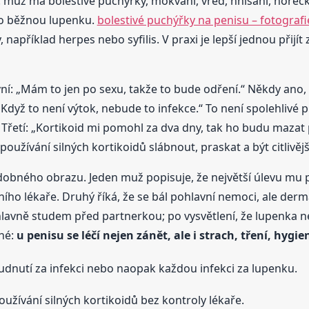
: muž má bolestivé puchýřky, mokvání, vřed, hnisání, horečku
ko běžnou lupenku.
bolestivé puchýřky na penisu – fotografi
apříklad herpes nebo syfilis. V praxi je lepší jednou přijí
První: „Mám to jen po sexu, takže to bude odření.“ Někdy ano
dyž to není výtok, nebude to infekce.“ To není spolehlivé 
 Třetí: „Kortikoid mi pomohl za dva dny, tak ho budu mazat
žívání silných kortikoidů slábnout, praskat a být citlivějš
odobného obrazu. Jeden muž popisuje, že největší úlevu mu
ho lékaře. Druhý říká, že se bál pohlavní nemoci, ale derm
 hlavně studem před partnerkou; po vysvětlení, že lupenka nen
ché:
u penisu se léčí nejen zánět, ale i strach, tření, hy
dnutí za infekci nebo naopak každou infekci za lupenku.
užívání silných kortikoidů bez kontroly lékaře.