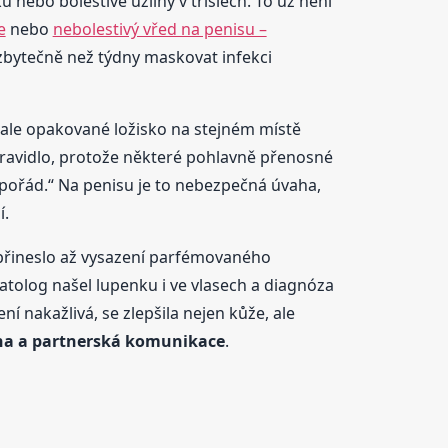
 nebo bolestivé uzliny v tříslech. To už není
e
nebo
nebolestivý vřed na penisu –
t zbytečně než týdny maskovat infekci
, ale opakované ložisko na stejném místě
pravidlo, protože některé pohlavně přenosné
 pořád.“ Na penisu je to nebezpečná úvaha,
í.
 přineslo až vysazení parfémovaného
atolog našel lupenku i ve vlasech a diagnóza
í nakažlivá, se zlepšila nejen kůže, ale
giena a partnerská komunikace
.