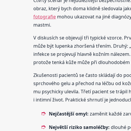
Čtvrtý scénář je nejdůležitější bezpečnostně
obraz, který bych doma klidně sledovala ja
fotografie
mohou ukazovat na jiné diagnózy, n
mastmi.
V diskusích se objevují tři typické vzorce. 
může být lupenka zhoršená třením. Druhý: „K
infekce se projevují hlavně kožním nálezem.
protože tenká kůže může při dlouhodobém pou
Zkušenosti pacientů se často skládají do p
sprchového gelu a přechod na léčbu od kožní
mu psychicky ulevila. Třetí pacient se trápil
i intimní život. Praktické shrnutí je jednodu
Nejčastější omyl:
zaměnit každé zaru
Největší riziko samoléčby:
dlouhé po