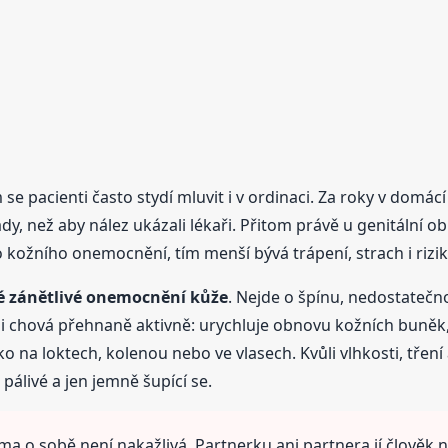
m se pacienti často stydí mluvit i v ordinaci. Za roky v domá
y, než aby nález ukázali lékaři. Přitom právě u genitální obla
 kožního onemocnění, tím menší bývá trápení, strach i rizi
 zánětlivé onemocnění kůže
. Nejde o špínu, nedostatečno
ži chová přehnaně aktivně: urychluje obnovu kožních buněk,
ko na loktech, kolenou nebo ve vlasech. Kvůli vlhkosti, tření
, pálivé a jen jemně šupící se.
a o sobě není nakažlivá. Partnerku ani partnera jí člověk 