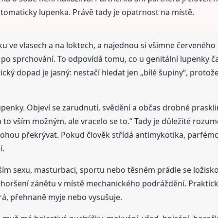
tomaticky lupenka. Právě tady je opatrnost na místě.
ku ve vlasech a na loktech, a najednou si všimne červenéh
po sprchování. To odpovídá tomu, co u genitální lupenky čast
ický dopad je jasný: nestačí hledat jen „bílé šupiny“, proto
penky. Objeví se zarudnutí, svědění a občas drobné prasklin
m to vším možným, ale vracelo se to.“ Tady je důležité rozu
ohou překrývat. Pokud člověk střídá antimykotika, parfémo
í.
delším sexu, masturbaci, sportu nebo těsném prádle se ložisk
oršení zánětu v místě mechanického podráždění. Praktick
rá, přehnaně myje nebo vysušuje.