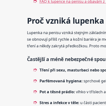
FAQ k lupence na penisu a obavám z 
Proč vzniká lupenka 
Lupenka na penisu vzniká stejným základním
se obnovují příliš rychle a kožní bariéra je m
tření a někdy zakrytá předkožkou. Proto moh
Častější a méně nebezpečné spou
Tření při sexu, masturbaci nebo sp
Parfémovaná hygiena:
sprchové gely
Pot a těsné prádlo:
vlhko v tříslech a
Stres a infekce v těle:
u části pacien