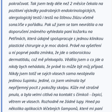
pokračovat. Tak jsem tedy déle než 2 měsíce čekala na
pozitivní výsledky podrobných endokrinologických,
alergologický testů i testů na štítnou žlázu včetně
sona.Vše v pořádku. Pak už jsem se tam nevrátila a na
doporučení známého vyhledala paní kožarku na
Petřinách, která údajně spolupracuje s jednou klinikou
plastické chirurgie a je moc dobrá. Právě na vyšetření
u ní poprvé padla zmínka, že jde o seboroickou
dermatitidu, což mě překvapilo. Věděla jsem o co jde a
nikdy bych nehádala, že právě to může být můj případ.
Nikdy jsem totiž ve svých vlasech sama neobjevila
jedinou šupinku. Jediné, co jsem vnímala byl
nepříjemný pocit z pokožky skalpu. Kůže mě strašně
pnula, a byla velmi citlivá na kontakt s čímkoli - čepicí,
větrem ve vlasech. Rozhodně ne žádné lupy. Hned po
několika aplikacích léčebných šamponů, které mi paní