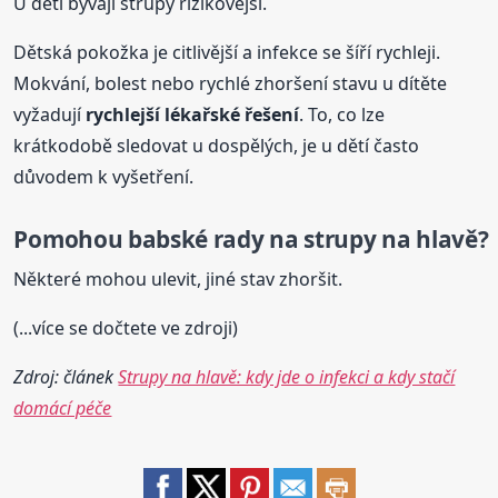
U dětí bývají strupy rizikovější.
Dětská pokožka je citlivější a infekce se šíří rychleji.
Mokvání, bolest nebo rychlé zhoršení stavu u dítěte
vyžadují
rychlejší lékařské řešení
. To, co lze
krátkodobě sledovat u dospělých, je u dětí často
důvodem k vyšetření.
Pomohou babské rady na strupy na hlavě?
Některé mohou ulevit, jiné stav zhoršit.
(...více se dočtete ve zdroji)
Zdroj: článek
Strupy na hlavě: kdy jde o infekci a kdy stačí
domácí péče