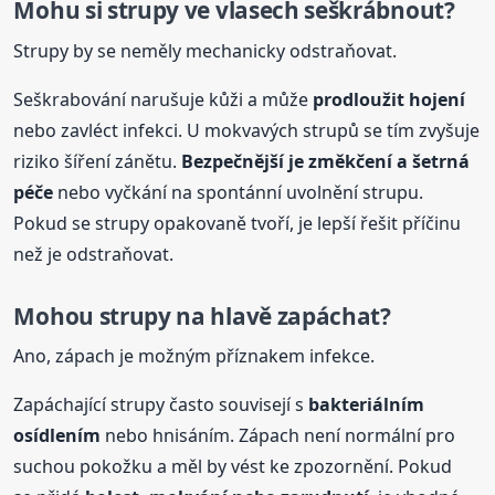
Mohu si strupy ve vlasech seškrábnout?
Strupy by se neměly mechanicky odstraňovat.
Seškrabování narušuje kůži a může
prodloužit hojení
nebo zavléct infekci. U mokvavých strupů se tím zvyšuje
riziko šíření zánětu.
Bezpečnější je změkčení a šetrná
péče
nebo vyčkání na spontánní uvolnění strupu.
Pokud se strupy opakovaně tvoří, je lepší řešit příčinu
než je odstraňovat.
Mohou strupy na hlavě zapáchat?
Ano, zápach je možným příznakem infekce.
Zapáchající strupy často souvisejí s
bakteriálním
osídlením
nebo hnisáním. Zápach není normální pro
suchou pokožku a měl by vést ke zpozornění. Pokud