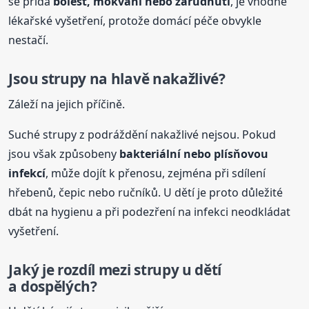
se přidá
bolest, mokvání nebo zarudnutí
, je vhodné
lékařské vyšetření, protože domácí péče obvykle
nestačí.
Jsou strupy na hlavě nakažlivé?
Záleží na jejich příčině.
Suché strupy z podráždění nakažlivé nejsou. Pokud
jsou však způsobeny
bakteriální nebo plísňovou
infekcí
, může dojít k přenosu, zejména při sdílení
hřebenů, čepic nebo ručníků. U dětí je proto důležité
dbát na hygienu a při podezření na infekci neodkládat
vyšetření.
Jaký je rozdíl mezi strupy u dětí
a dospělých?