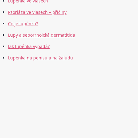
Lupénka ve vlasech
Psoriáza ve vlasech – příčiny
Co je lupénka?
Lupy a seborrhoická dermatitida
Jak lupénka vypadá?
Lupénka na penisu a na žaludu