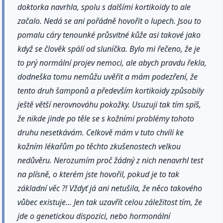
doktorka navrhla, spolu s dalšími kortikoidy to ale
začalo. Nedá se ani pořádně hovořit o lupech. Jsou to
pomalu cáry tenounké průsvitné kůže asi takové jako
když se člověk spálí od sluníčka. Bylo mi řečeno, že je
to prý normální projev nemoci, ale abych pravdu řekla,
dodneška tomu nemůžu uvěřit a mám podezření, že
tento druh šamponů a především kortikoidy způsobily
ještě větší nerovnováhu pokožky. Usuzuji tak tím spíš,
že nikde jinde po těle se s kožními problémy tohoto
druhu nesetkávám. Celkově mám v tuto chvíli ke
kožním lékařům po těchto zkušenostech velkou
nedůvěru. Nerozumím proč žádný z nich nenavrhl test
na plísně, o kterém jste hovořil, pokud je to tak
základní věc ?! Vždyť já ani netušila, že něco takového
vůbec existuje... Jen tak uzavřít celou záležitost tím, že
jde o genetickou dispozici, nebo hormonální