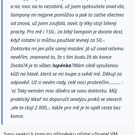
a nic moc na to nezabírá, už jsem vyzkoušela snad vše,
šampony mi nejprve pomůžou a pak to začne všechno
od znova, už jsem zoufalá, navíc ty léky stojí šélený
prachy. Pro mě i 150,- za blbý šampoin je docela dost,
když ostatní si můžou používat levneý za 50,-.
Doktorka mi jen píše samý mazání. Já už snad ničemu
nevěřím, znamená to, že s tím budu žít do konce
života?A je to vůbec
lupénka
?Mám silně vysušenou
kůži na hlavě, která se mi loupe a svědí mě. Děkuji za
odpověď. Už si nevím rady, celé noci probrečím.......... :
´o( Taky nemám moc důvěru ve svou doktorku. Můj
praktický lékař mi doporučil analýzu prvků ve vlasech
,ale ta stojí 2 000,-, takže pro mě je to opět cesta bez
konce.
Svou reakci k tomuto příspěvku přidal uživatel VM..