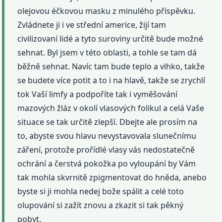
olejovou éčkovou masku z minulého příspěvku.
Zvládnete ji i ve střední americe, žijí tam
civilizovaní lidé a tyto suroviny určitě bude možné
sehnat. Byl jsem v této oblasti, a tohle se tam dá
běžně sehnat. Navíc tam bude teplo a vlhko, takže
se budete více potit a to i na hlavě, takže se zrychlí
tok Vaší limfy a podpoříte tak i vyměšování
mazových žláz v okolí vlasových folikul a celá Vaše
situace se tak určitě zlepší. Dbejte ale prosím na
to, abyste svou hlavu nevystavovala slunečnímu
záření, protože prořídlé vlasy vás nedostatečně
ochrání a čerstvá pokožka po vyloupání by Vám
tak mohla skvrnitě zpigmentovat do hněda, anebo
byste si ji mohla nedej bože spálit a celé toto
olupování si zažít znovu a zkazit si tak pěkný
pobyt.