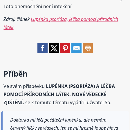
Toto onemocnění není infekční.
Zdroj: článek
Lupénka psoriáza, léčba pomocí přírodních
látek
Příběh
Ve svém příspěvku
LUPÉNKA (PSORIÁZA) A LÉČBA
POMOCÍ PŘÍRODNÍCH LÁTEK. NOVÉ VĚDECKÉ
ZJIŠTĚNÍ.
se k tomuto tématu vyjádřil uživatel So.
Doktorka mi léčí počáteční lupénku, ale nemám
červený flíčky ve vlasech, jen se mi hrpzně loupe hlava