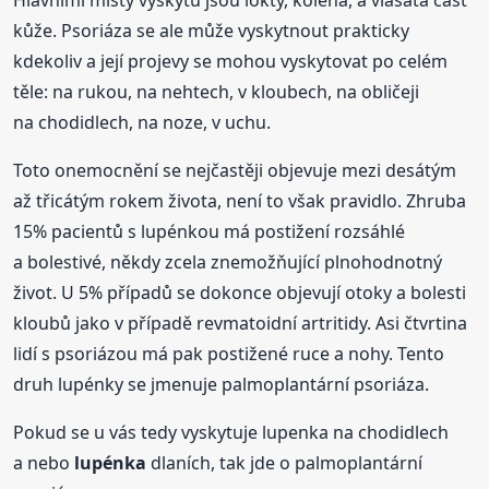
Hlavními místy výskytu jsou lokty, kolena, a vlasatá část
kůže. Psoriáza se ale může vyskytnout prakticky
kdekoliv a její projevy se mohou vyskytovat po celém
těle: na rukou, na nehtech, v kloubech, na obličeji
na chodidlech, na noze, v uchu.
Toto onemocnění se nejčastěji objevuje mezi desátým
až třicátým rokem života, není to však pravidlo. Zhruba
15% pacientů s lupénkou má postižení rozsáhlé
a bolestivé, někdy zcela znemožňující plnohodnotný
život. U 5% případů se dokonce objevují otoky a bolesti
kloubů jako v případě revmatoidní artritidy. Asi čtvrtina
lidí s psoriázou má pak postižené ruce a nohy. Tento
druh lupénky se jmenuje palmoplantární psoriáza.
Pokud se u vás tedy vyskytuje lupenka na chodidlech
a nebo
lupénka
dlaních, tak jde o palmoplantární