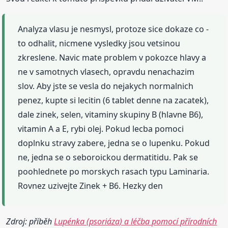
Analyza vlasu je nesmysl, protoze sice dokaze co -
to odhalit, nicmene vysledky jsou vetsinou
zkreslene. Navic mate problem v pokozce hlavy a
ne v samotnych vlasech, opravdu nenachazim
slov. Aby jste se vesla do nejakych normalnich
penez, kupte si lecitin (6 tablet denne na zacatek),
dale zinek, selen, vitaminy skupiny B (hlavne B6),
vitamin A a E, rybi olej. Pokud lecba pomoci
doplnku stravy zabere, jedna se o lupenku. Pokud
ne, jedna se o seboroickou dermatitidu. Pak se
poohlednete po morskych rasach typu Laminaria.
Rovnez uzivejte Zinek + B6. Hezky den
Zdroj: příběh
Lupénka (psoriáza) a léčba pomocí přírodních