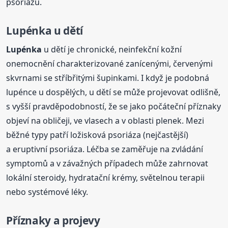
psoriázu.
Lupénka
u dětí
Lupénka
u dětí je chronické, neinfekční kožní
onemocnění charakterizované zanícenými, červenými
skvrnami se stříbřitými šupinkami. I když je podobná
lupénce u dospělých, u dětí se může projevovat odlišně,
s vyšší pravděpodobností, že se jako počáteční příznaky
objeví na obličeji, ve vlasech a v oblasti plenek. Mezi
běžné typy patří ložisková psoriáza (nejčastější)
a eruptivní psoriáza. Léčba se zaměřuje na zvládání
symptomů a v závažných případech může zahrnovat
lokální steroidy, hydratační krémy, světelnou terapii
nebo systémové léky.
Příznaky a projevy