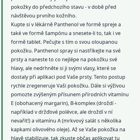
pokožky do předchozího stavu - v době před
návštěvou prvního kožního.
Kupte si v lékárně Panthenol ve formě spreje a
také ve formě šampónu a snesete-li to, tak i ve
formě tablet. Pečujte s tím o svou oloupanou
pokožku. Panthenol spray si nastříkejte na své
prsty a naneste to co nejlépe na pokožku své
hlavy, ale nedrhněte si ji svými vlasy, které se
dostaly při aplikaci pod Vaše prsty. Tento postup
rychle zregeneruje Vaši pokožku. Dále si výživou
pomozte zvýšeným přísunem přírodních vitamínu
E (obohacený margarin), B-komplex (droždí -
například v držďové polévce, ale droždí v ní
nevařit!) a vitamínu A (mrkvový salát s několika
kapkami olivového oleje). Až se Vaše pokožka na
hlavě stabilizuje, tak zkuste občas aplikovat tu