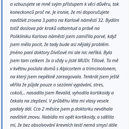
a vzbuzujete ve mně svým přístupem k věci důvěru, tak
koneckonců proč ne. Je ironie, že mi doporučujete
navštívit zrovna 3.patro na Karlově náměstí 32. Bydlím
totiž doslova pár kroků odtamtud a právě na
Polikliniku Karlovo náměstí jsem zamířila porvé, když
jsem měla pocit, že tady bude asi nějaký problém.
Jméno paní doktory Divišové mi ale nic neříká. Byla
jsem tam celkem 3x a vždy u jisté MUDr. Tillové. Ta mě
v květnu poslala domů s Alpicortem a trimcinolonem,
na který jsem nepěkně zareagovala. Tenkrát jsem ještě
věřila že půjde pouze o sezónní vypávání, stres,
cokoli,.. nasadila jsem Revalid, vyhodila kortikoidy a
čekala na zlepšení. V průběhu léta mi vlasy vesele
padaly dál. Cca 2 měsíce jsem p.doktorku neváhala
navštívit znovu. Nabídla mi opět kortikoidy, a sdělila
mi, že bez absolvování krevních testl nemá smysl dále