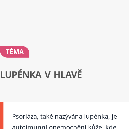
TÉMA
LUPÉNKA V HLAVĚ
Psoriáza, také nazývána lupénka, je
autoimunní onemocnění kůže, kde