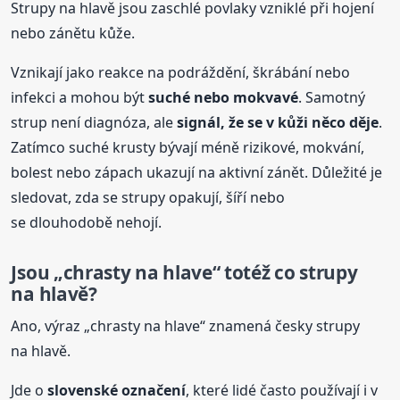
Strupy na hlavě jsou zaschlé povlaky vzniklé při hojení
nebo zánětu kůže.
Vznikají jako reakce na podráždění, škrábání nebo
infekci a mohou být
suché nebo mokvavé
. Samotný
strup není diagnóza, ale
signál, že se v kůži něco děje
.
Zatímco suché krusty bývají méně rizikové, mokvání,
bolest nebo zápach ukazují na aktivní zánět. Důležité je
sledovat, zda se strupy opakují, šíří nebo
se dlouhodobě nehojí.
Jsou „chrasty na hlave“ totéž co strupy
na hlavě?
Ano, výraz „chrasty na hlave“ znamená česky strupy
na hlavě.
Jde o
slovenské označení
, které lidé často používají i v