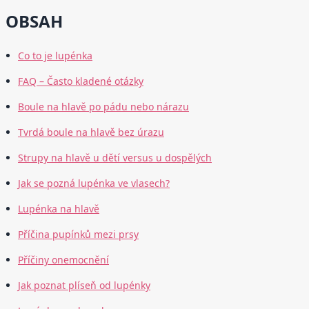
OBSAH
Co to je lupénka
FAQ – Často kladené otázky
Boule na hlavě po pádu nebo nárazu
Tvrdá boule na hlavě bez úrazu
Strupy na hlavě u dětí versus u dospělých
Jak se pozná lupénka ve vlasech?
Lupénka na hlavě
Příčina pupínků mezi prsy
Příčiny onemocnění
Jak poznat plíseň od lupénky