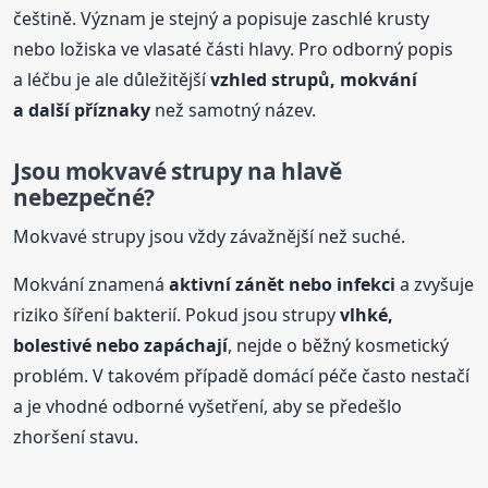
češtině. Význam je stejný a popisuje zaschlé krusty
nebo ložiska ve vlasaté části hlavy. Pro odborný popis
a léčbu je ale důležitější
vzhled strupů, mokvání
a další příznaky
než samotný název.
Jsou mokvavé strupy na hlavě
nebezpečné?
Mokvavé strupy jsou vždy závažnější než suché.
Mokvání znamená
aktivní zánět nebo infekci
a zvyšuje
riziko šíření bakterií. Pokud jsou strupy
vlhké,
bolestivé nebo zapáchají
, nejde o běžný kosmetický
problém. V takovém případě domácí péče často nestačí
a je vhodné odborné vyšetření, aby se předešlo
zhoršení stavu.