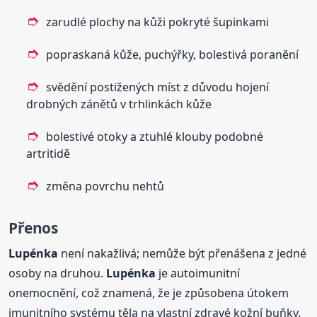
zarudlé plochy na kůži pokryté šupinkami
popraskaná kůže, puchýřky, bolestivá poranění
svědění postižených míst z důvodu hojení
drobných zánětů v trhlinkách kůže
bolestivé otoky a ztuhlé klouby podobné
artritidě
změna povrchu nehtů
Přenos
Lupénka
není nakažlivá; nemůže být přenášena z jedné
osoby na druhou.
Lupénka
je autoimunitní
onemocnění, což znamená, že je způsobena útokem
imunitního systému těla na vlastní zdravé kožní buňky.