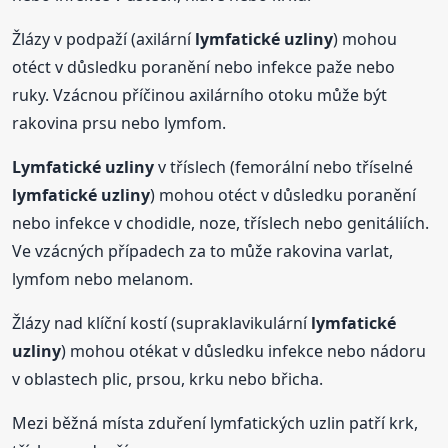
Žlázy v podpaží (axilární
lymfatické
uzliny
) mohou
otéct v důsledku poranění nebo infekce paže nebo
ruky. Vzácnou příčinou axilárního otoku může být
rakovina prsu nebo lymfom.
Lymfatické
uzliny
v tříslech (femorální nebo tříselné
lymfatické
uzliny
) mohou otéct v důsledku poranění
nebo infekce v chodidle, noze, tříslech nebo genitáliích.
Ve vzácných případech za to může rakovina varlat,
lymfom nebo melanom.
Žlázy nad klíční kostí (supraklavikulární
lymfatické
uzliny
) mohou otékat v důsledku infekce nebo nádoru
v oblastech plic, prsou, krku nebo břicha.
Mezi běžná místa zduření lymfatických uzlin patří krk,