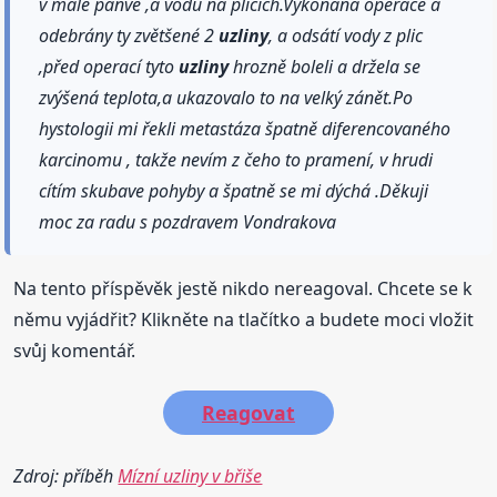
v malé pánve ,a vodu na plicích.Vykonana operace a
odebrány ty zvětšené 2
uzliny
, a odsátí vody z plic
,před operací tyto
uzliny
hrozně boleli a držela se
zvýšená teplota,a ukazovalo to na velký zánět.Po
hystologii mi řekli metastáza špatně diferencovaného
karcinomu , takže nevím z čeho to pramení, v hrudi
cítím skubave pohyby a špatně se mi dýchá .Děkuji
moc za radu s pozdravem Vondrakova
Na tento příspěvěk jestě nikdo nereagoval. Chcete se k
němu vyjádřit? Klikněte na tlačítko a budete moci vložit
svůj komentář.
Reagovat
Zdroj: příběh
Mízní uzliny v břiše