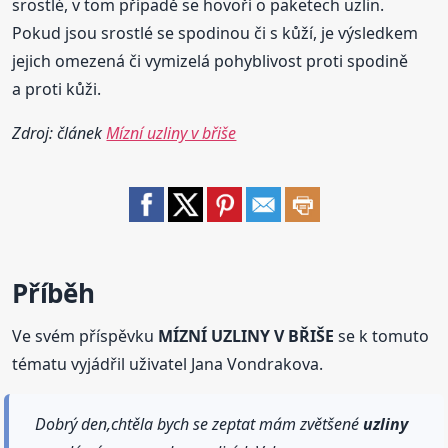
srostlé, v tom případě se hovoří o paketech uzlin.
Pokud jsou srostlé se spodinou či s kůží, je výsledkem
jejich omezená či vymizelá pohyblivost proti spodině
a proti kůži.
Zdroj: článek
Mízní uzliny v břiše
Příběh
Ve svém příspěvku
MÍZNÍ UZLINY V BŘIŠE
se k tomuto
tématu vyjádřil uživatel Jana Vondrakova.
Dobrý den,chtěla bych se zeptat mám zvětšené
uzliny