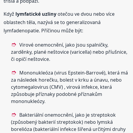
třísla a podpaží.
Když
lymfatické
uzliny
otečou ve dvou nebo více
oblastech těla, nazývá se to generalizovaná
lymfadenopatie. Příčinou může být:
Virové onemocnění, jako jsou spalničky,
zarděnky, plané neštovice (varicella) nebo příušnice,
či opičí neštovice.
Mononukleóza (virus Epstein-Barrové), která má
za následek horečku, bolest v krku a únavu, nebo
cytomegalovirus (CMV) , virová infekce, která
způsobuje příznaky podobné příznakům
mononukleózy.
Bakteriální onemocnění, jako je streptokok
(způsobený bakterií streptokok) nebo lymská
borelióza (bakteriální infekce šířená určitými druhy