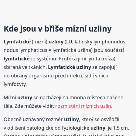
Kde jsou
v břiše
mízní
uzliny
Lymfatické
(mízní)
uzliny
(LU, latinsky lymphonodus,
nodus lymphaticus = lymfatická uzlina) jsou součástí
lymfatické
ho systému. Protéká jimi lymfa (míza)
sbíraná ve tkáních.
Lymfatické
uzliny
se zapojují
do obrany organismu před infekcí, sídlí v nich
lymfocyty.
Mízní
uzliny
se nacházejí na mnoha místech našeho
těla. Zde můžete vidět
rozmístění mízních uzlin
.
Obecně uznávaný rozměr
uzliny
, který se osvědčil
v odlišení patologické od fyziologické
uzliny
, je 1,5 cm.