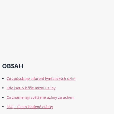
OBSAH
Co způsobuje zduření lymfatických uzlin
Kde jsou v břiše mízní uzliny
Co znamenají zvětšené uzliny za uchem
FAQ – Často kladené otázky