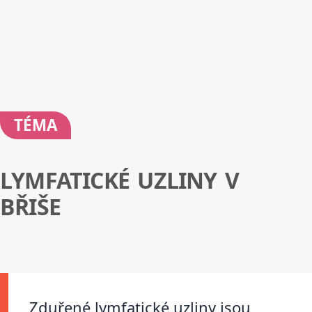
TÉMA
LYMFATICKÉ UZLINY V
BŘIŠE
Zduřené lymfatické uzliny jsou