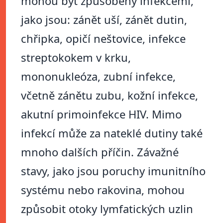
mohou být způsobeny infekcemi,
jako jsou: zánět uší, zánět dutin,
chřipka, opičí neštovice, infekce
streptokokem v krku,
mononukleóza, zubní infekce,
včetně zánětu zubu, kožní infekce,
akutní primoinfekce HIV. Mimo
infekcí může za nateklé dutiny také
mnoho dalších příčin. Závažné
stavy, jako jsou poruchy imunitního
systému nebo rakovina, mohou
způsobit otoky lymfatických uzlin