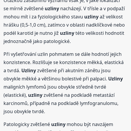
Otázkou zásadního významu však je, v jaké lokalizaci
se mírně zvětšené
uzliny
nacházejí. V třísle a v podpaží
mohou mít i za fyziologického stavu
uzliny
až velikost
hrášku (0,5-1,0 cm), zatímco v oblasti nadklíčkové nebo
podél karotid je nutno již
uzliny
této velikosti hodnotit
jednoznačně jako patologické.
Při vyšetřování uzlin pohmatem se dále hodnotí jejich
konzistence. Rozlišuje se konzistence měkká, elastická
a tvrdá.
Uzliny
zvětšené při akutním zánětu jsou
obvykle měkké a většinou bolestivé při palpaci.
Uzliny
maligních lymfomů jsou obvykle středně tvrdé
(elastické),
uzliny
zvětšené na podkladě metastází
karcinomů, případně na podkladě lymfogranulomu,
jsou obvykle tvrdé.
Patologicky zvětšené
uzliny
mohou být navzájem