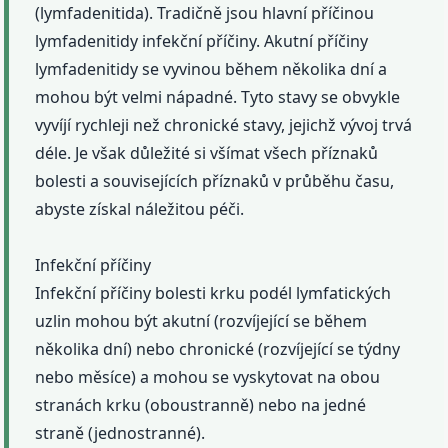
(lymfadenitida). Tradičně jsou hlavní příčinou
lymfadenitidy infekční příčiny. Akutní příčiny
lymfadenitidy se vyvinou během několika dní a
mohou být velmi nápadné. Tyto stavy se obvykle
vyvíjí rychleji než chronické stavy, jejichž vývoj trvá
déle. Je však důležité si všímat všech příznaků
bolesti a souvisejících příznaků v průběhu času,
abyste získal náležitou péči.
Infekční příčiny
Infekční příčiny bolesti krku podél lymfatických
uzlin mohou být akutní (rozvíjející se během
několika dní) nebo chronické (rozvíjející se týdny
nebo měsíce) a mohou se vyskytovat na obou
stranách krku (oboustranně) nebo na jedné
straně (jednostranné).