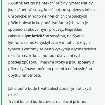
- Akutní: Akutní neinfekční příčiny lymfadenitidy
jsou zánětlivé stavy, které nejsou spojeny s infekcí.
Chronické: Mnoho neinfekčních chronických
příčin bolesti krku podél lymfatických uzlin je
spojeno s rakovinnými procesy. Například
rakovina
lymfatické
ho systému, nazývaná
lymfom, se může vyskytovat v mnoha různých
typech. Lymfomy se často vyskytují v lymfatických
uzlinách na krku a mohou růst velmi rychle,
později způsobují masivní otoky a jsou spojeny s
příznaky únavy, nočního pocení a neúmyslného
úbytku hmotnosti.
Jak dlouho bude trvat bolest podél lymfatických
uzlin?
Trvání bolesti bude záviset na hlavní příčině.