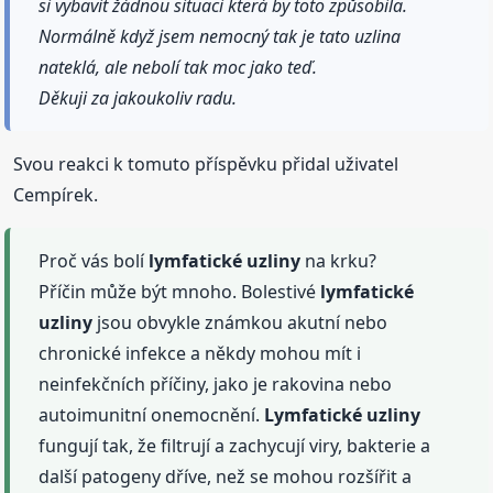
si vybavit žádnou situaci která by toto způsobila.
Normálně když jsem nemocný tak je tato uzlina
nateklá, ale nebolí tak moc jako teď.
Děkuji za jakoukoliv radu.
Svou reakci k tomuto příspěvku přidal uživatel
Cempírek.
Proč vás bolí
lymfatické
uzliny
na krku?
Příčin může být mnoho. Bolestivé
lymfatické
uzliny
jsou obvykle známkou akutní nebo
chronické infekce a někdy mohou mít i
neinfekčních příčiny, jako je rakovina nebo
autoimunitní onemocnění.
Lymfatické
uzliny
fungují tak, že filtrují a zachycují viry, bakterie a
další patogeny dříve, než se mohou rozšířit a