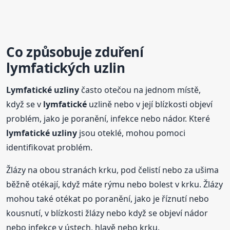
Co způsobuje zduření
lymfatických uzlin
Lymfatické
uzliny
často otečou na jednom místě,
když se v
lymfatické
uzlině nebo v její blízkosti objeví
problém, jako je poranění, infekce nebo nádor. Které
lymfatické
uzliny
jsou oteklé, mohou pomoci
identifikovat problém.
Žlázy na obou stranách krku, pod čelistí nebo za ušima
běžně otékají, když máte rýmu nebo bolest v krku. Žlázy
mohou také otékat po poranění, jako je říznutí nebo
kousnutí, v blízkosti žlázy nebo když se objeví nádor
nebo infekce v ústech, hlavě nebo krku.