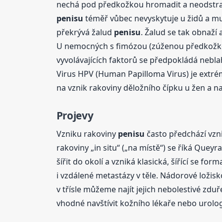
nechá pod předkožkou hromadit a neodstraňuj
penisu
téměř vůbec nevyskytuje u židů a musl
překrývá žalud
penisu
. Žalud se tak obnaží
U nemocných s fimózou (zúženou předkožkou
vyvolávajících faktorů se předpokládá nebla
Virus HPV (Human Papilloma Virus) je extré
na vznik rakoviny děložního čípku u žen a 
Projevy
Vzniku rakoviny
penisu
často předchází vzni
rakoviny „in situ“ („na místě“) se říká Quey
šířit do okolí a vzniká klasická, šířící se for
i vzdálené metastázy v těle. Nádorové ložis
v třísle můžeme najít jejich nebolestivé zduř
vhodné navštívit kožního lékaře nebo urologa