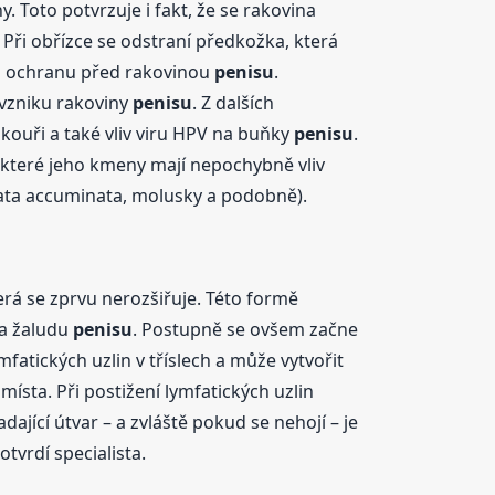
 Toto potvrzuje i fakt, že se rakovina
 Při obřízce se odstraní předkožka, která
na ochranu před rakovinou
penisu
.
vzniku rakoviny
penisu
. Z dalších
kouři a také vliv viru HPV na buňky
penisu
.
ěkteré jeho kmeny mají nepochybně vliv
mata accuminata, molusky a podobně).
rá se zprvu nerozšiřuje. Této formě
na žaludu
penisu
. Postupně se ovšem začne
mfatických uzlin v tříslech a může vytvořit
ísta. Při postižení lymfatických uzlin
dající útvar – a zvláště pokud se nehojí – je
tvrdí specialista.