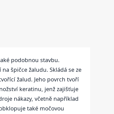
 také podobnou stavbu.
 na špičce žaludu. Skládá se ze
ořící žalud. Jeho povrch tvoří
ství keratinu, jenž zajišťuje
droje nákazy, včetně například
ň obklopuje také močovou