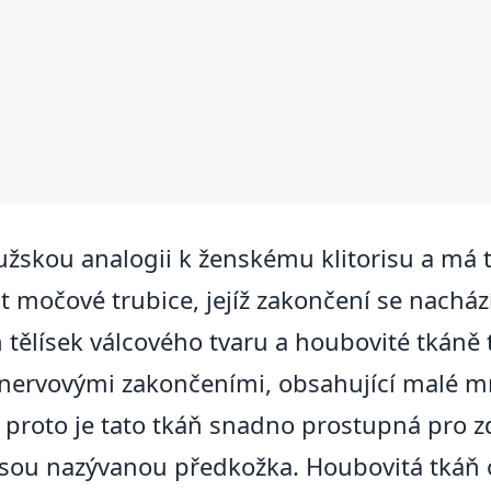
užskou analogii k ženskému klitorisu a má
 močové trubice, jejíž zakončení se nachází
ělísek válcového tvaru a houbovité tkáně tv
ervovými zakončeními, obsahující malé množ
 proto je tato tkáň snadno prostupná pro z
í řasou nazývanou předkožka. Houbovitá tká