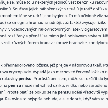
e se, může to u některých jedinců vést ke vzniku rakoviny.
imů. Součástí jejich náboženských rituálů je totiž obřízka.
 a mnohem lépe se udrží jeho hygiena. To má očividně vliv 
) se smegma hromadí snadněji, což taktéž zvyšuje riziko 
hý vliv vdechovaných rakovinotvorných látek v cigaretovém 
mně rozšířený a přenáší se mimo jiné pohlavním stykem. N
na vznik různých forem bradavic (pravé bradavice, condylo
k přednádorového ložiska, jež přejde v nádorovou tkáň, kte
ratova erytroplazie. Vypadá jako mechovité červené ložisko 
ma rakoviny
penisu
. Prorůstá penisem, může se rozšířit do ly
ko na
penisu
může mít vzhled uzlíku, vřídku nebo zarudlého m
ení. Prostě platí, že pokud se na
penisu
udělá vředovitě vypa
. Rakovina to nejspíše nebude, ale je dobré, když vám to po