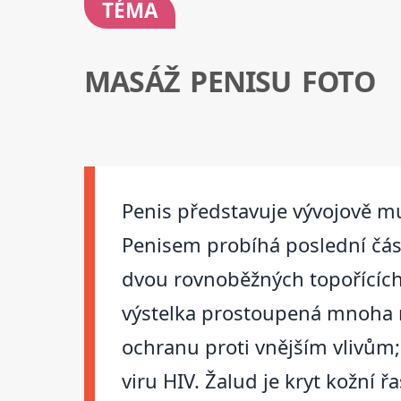
TÉMA
MASÁŽ PENISU FOTO
Penis představuje vývojově m
Penisem probíhá poslední část
dvou rovnoběžných topořících t
výstelka prostoupená mnoha n
ochranu proti vnějším vlivům;
viru HIV. Žalud je kryt kožn