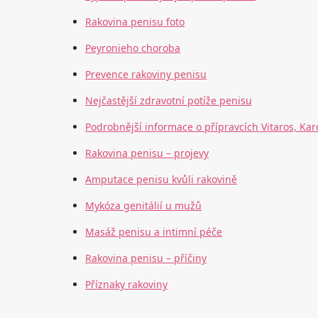
Rakovina penisu foto
Peyronieho choroba
Prevence rakoviny penisu
Nejčastější zdravotní potíže penisu
Podrobnější informace o přípravcích Vitaros, Kar
Rakovina penisu – projevy
Amputace penisu kvůli rakovině
Mykóza genitálií u mužů
Masáž penisu a intimní péče
Rakovina penisu – příčiny
Příznaky rakoviny