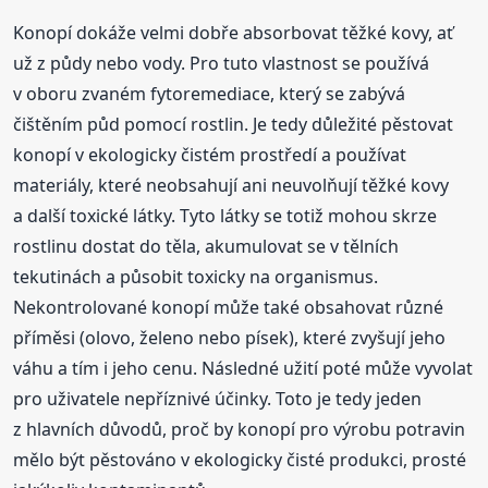
Konopí dokáže velmi dobře absorbovat těžké kovy, ať
už z půdy nebo vody. Pro tuto vlastnost se používá
v oboru zvaném fytoremediace, který se zabývá
čištěním půd pomocí rostlin. Je tedy důležité pěstovat
konopí v ekologicky čistém prostředí a používat
materiály, které neobsahují ani neuvolňují těžké kovy
a další toxické látky. Tyto látky se totiž mohou skrze
rostlinu dostat do těla, akumulovat se v tělních
tekutinách a působit toxicky na organismus.
Nekontrolované konopí může také obsahovat různé
příměsi (olovo, želeno nebo písek), které zvyšují jeho
váhu a tím i jeho cenu. Následné užití poté může vyvolat
pro uživatele nepříznivé účinky. Toto je tedy jeden
z hlavních důvodů, proč by konopí pro výrobu potravin
mělo být pěstováno v ekologicky čisté produkci, prosté