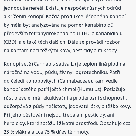
jednoduše neřeší. Existuje nespočet různých odrůd
a kříženin konopí. Každá produkce léčebného konopí
by měla být analyzována na poměr kanabinoidů,
především tetrahydrokanabinolu THC a kanabidiolu
(CBD), ale také těch dalších. Dále se provádí rozbor
na kontaminaci těžkými kovy, pesticidy a mikroby.
Konopí seté (Cannabis sativa L.) je teplomilná plodina
náročná na vodu, půdu, živiny i agrotechniku. Patří
do čeledi konopovitých (Cannabaceae), kam vedle
konopí setého patří ještě chmel (Humulus). Potlačuje
růst plevele, má rekultivační a protierozní schopnosti,
odčerpává z půdy nečistoty, jedovaté látky a těžké kovy.
Při jeho pěstování nejsou třeba ani pesticidy, ani
herbicidy, které zatěžují životní prostředí. Obsahuje cca
23 % vlákna a cca 75 % dřevité hmoty.