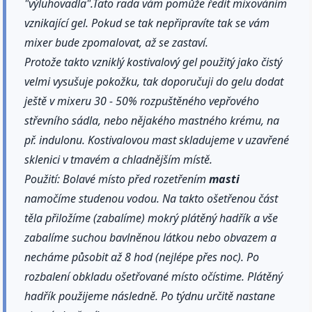
"výluhovadla".Tato rada vám pomůže ředit mixováním
vznikající gel. Pokud se tak nepřipravíte tak se vám
mixer bude zpomalovat, až se zastaví.
Protože takto vzniklý kostivalový gel použitý jako čistý
velmi vysušuje pokožku, tak doporučuji do gelu dodat
ještě v mixeru 30 - 50% rozpuštěného vepřového
střevního sádla, nebo nějakého mastného krému, na
př. indulonu. Kostivalovou mast skladujeme v uzavřené
sklenici v tmavém a chladnějším místě.
Použití: Bolavé místo před rozetřením
masti
namočíme studenou vodou. Na takto ošetřenou část
těla přiložíme (zabalíme) mokrý plátěný hadřík a vše
zabalíme suchou bavlněnou látkou nebo obvazem a
necháme působit až 8 hod (nejlépe přes noc). Po
rozbalení obkladu ošetřované místo očístime. Plátěný
hadřík použijeme následně. Po týdnu určitě nastane