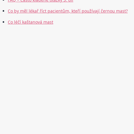
Co by měl lékař říct pacientům, kteří používají černou mast?
Co léčí kaštanová mast