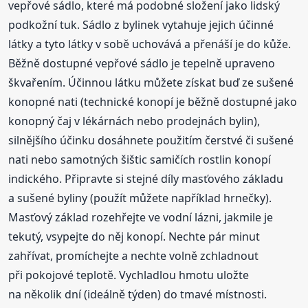
vepřové sádlo, které má podobné složení jako lidský
podkožní tuk. Sádlo z bylinek vytahuje jejich účinné
látky a tyto látky v sobě uchovává a přenáší je do kůže.
Běžně dostupné vepřové sádlo je tepelně upraveno
škvařením. Účinnou látku můžete získat buď ze sušené
konopné nati (technické konopí je běžně dostupné jako
konopný čaj v lékárnách nebo prodejnách bylin),
silnějšího účinku dosáhnete použitím čerstvé či sušené
nati nebo samotných šištic samičích rostlin konopí
indického. Připravte si stejné díly masťového základu
a sušené byliny (použít můžete například hrnečky).
Masťový základ rozehřejte ve vodní lázni, jakmile je
tekutý, vsypejte do něj konopí. Nechte pár minut
zahřívat, promíchejte a nechte volně zchladnout
při pokojové teplotě. Vychladlou hmotu uložte
na několik dní (ideálně týden) do tmavé místnosti.