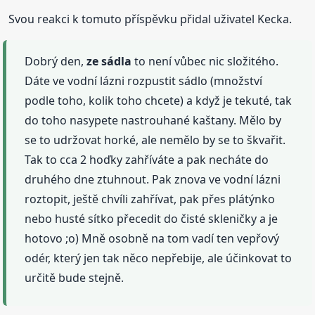
Svou reakci k tomuto příspěvku přidal uživatel Kecka.
Dobrý den,
ze sádla
to není vůbec nic složitého.
Dáte ve vodní lázni rozpustit sádlo (množství
podle toho, kolik toho chcete) a když je tekuté, tak
do toho nasypete nastrouhané kaštany. Mělo by
se to udržovat horké, ale nemělo by se to škvařit.
Tak to cca 2 hoďky zahříváte a pak necháte do
druhého dne ztuhnout. Pak znova ve vodní lázni
roztopit, ještě chvíli zahřívat, pak přes plátýnko
nebo husté sítko přecedit do čisté skleničky a je
hotovo ;o) Mně osobně na tom vadí ten vepřový
odér, který jen tak něco nepřebije, ale účinkovat to
určitě bude stejně.