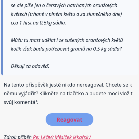
se ale píše jen o čerstvých natrhaných oranžových
květech (trhané v plném květu a za slunečného dne)
cca 1 hrst na 0,5kg sádla.
Můžu tu mast udělat i ze sušených oranžových květů
kolik však budu potřebovat gramů na 0,5 kg sádla?
Děkuji za odověď.
Na tento příspěvěk jestě nikdo nereagoval. Chcete se k
němu vyjádřit? Klikněte na tlačítko a budete moci vložit
svůj komentář.
Reagovat
Zdroj: příběh
Re: Léčivý Měsíček lékařský