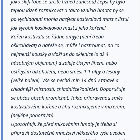
jako skifi (obě se určitě hzned zanesou) Lepší by bylo
teplou lázeň rozmixovat a takto vznikla hmota by se
po vychladnutí mohla nazývat kostivalová mast z listu!
Jak vyrobit kostivalovou mast z jeho kořene!
Kořen kostivalu se řádně omyje (není třeba
oškrabávat) a nařeže se, může i nastrouhat, na co
nejmenší kousky a vloží se do sklenice (s až 4
násobným objemem) a zaleje čistým lihem, nebo
ostřejším alkoholem, nebo směsi 1:1 alpy a lesany
(velké balení). Vše se nechá min 14 dnů v tmavé a
chladnější místnosti, chladničce?odležet. Doporučuje
se občas obsah promíchat. Takto připravenou směs
kostivalového kořene a lihu rozmixujeme v mixerem,
(nejlépe ponorným).
Upozorňuji, že před mixováním hmoty je třeba si
připravit dostatečné množství některého výše uveden