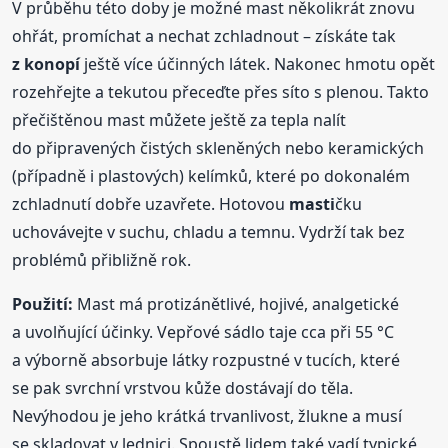
V průběhu této doby je možné mast několikrát znovu
ohřát, promíchat a nechat zchladnout – získáte tak
z konopí
ještě více účinných látek. Nakonec hmotu opět
rozehřejte a tekutou přeceďte přes síto s plenou. Takto
přečištěnou mast můžete ještě za tepla nalít
do připravených čistých skleněných nebo keramických
(případně i plastových) kelímků, které po dokonalém
zchladnutí dobře uzavřete. Hotovou
masti
čku
uchovávejte v suchu, chladu a temnu. Vydrží tak bez
problémů přibližně rok.
Použití:
Mast má protizánětlivé, hojivé, analgetické
a uvolňující účinky. Vepřové sádlo taje cca při 55 °C
a výborně absorbuje látky rozpustné v tucích, které
se pak svrchní vrstvou kůže dostávají do těla.
Nevýhodou je jeho krátká trvanlivost, žlukne a musí
se skladovat v lednici. Spoustě lidem také vadí typické