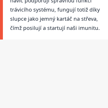
navíc podporují správnou funkci
trávicího systému, fungují totiž díky
slupce jako jemný kartáč na střeva,
čímž posilují a startují naši imunitu.