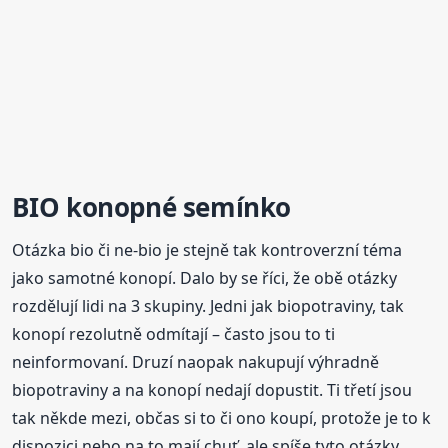
BIO konopné semínko
Otázka bio či ne-bio je stejně tak kontroverzní téma
jako samotné konopí. Dalo by se říci, že obě otázky
rozdělují lidi na 3 skupiny. Jedni jak biopotraviny, tak
konopí rezolutně odmítají – často jsou to ti
neinformovaní. Druzí naopak nakupují výhradně
biopotraviny a na konopí nedají dopustit. Ti třetí jsou
tak někde mezi, občas si to či ono koupí, protože je to k
dispozici nebo na to mají chuť, ale spíše tyto otázky