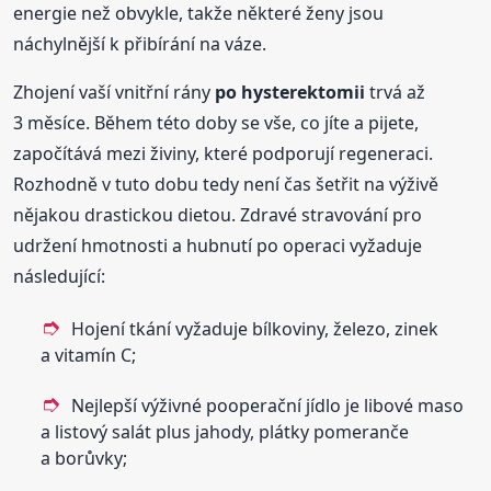
energie než obvykle, takže některé ženy jsou
náchylnější k přibírání na váze.
Zhojení vaší vnitřní rány
po hysterektomii
trvá až
3 měsíce. Během této doby se vše, co jíte a pijete,
započítává mezi živiny, které podporují regeneraci.
Rozhodně v tuto dobu tedy není čas šetřit na výživě
nějakou drastickou dietou. Zdravé stravování pro
udržení hmotnosti a hubnutí po operaci vyžaduje
následující:
Hojení tkání vyžaduje bílkoviny, železo, zinek
a vitamín C;
Nejlepší výživné pooperační jídlo je libové maso
a listový salát plus jahody, plátky pomeranče
a borůvky;