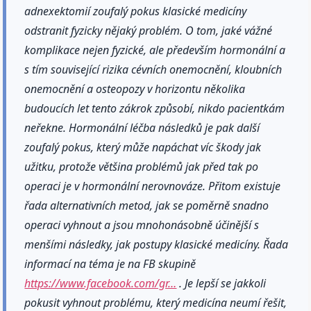
adnexektomií zoufalý pokus klasické medicíny
odstranit fyzicky nějaký problém. O tom, jaké vážné
komplikace nejen fyzické, ale především hormonální a
s tím související rizika cévních onemocnění, kloubních
onemocnění a osteopozy v horizontu několika
budoucích let tento zákrok způsobí, nikdo pacientkám
neřekne. Hormonální léčba následků je pak další
zoufalý pokus, který může napáchat víc škody jak
užitku, protože většina problémů jak před tak po
operaci je v hormonální nerovnováze. Přitom existuje
řada alternativních metod, jak se poměrně snadno
operaci vyhnout a jsou mnohonásobně účinější s
menšími následky, jak postupy klasické medicíny. Řada
informací na téma je na FB skupině
https://www.facebook.com/gr…
. Je lepší se jakkoli
pokusit vyhnout problému, který medicína neumí řešit,