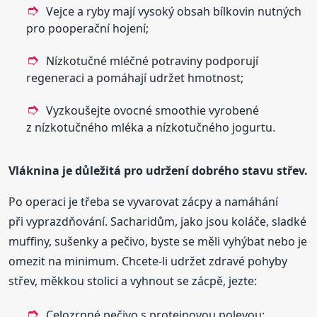
Vejce a ryby mají vysoký obsah bílkovin nutných
pro pooperační hojení;
Nízkotučné mléčné potraviny podporují
regeneraci a pomáhají udržet hmotnost;
Vyzkoušejte ovocné smoothie vyrobené
z nízkotučného mléka a nízkotučného jogurtu.
Vláknina je důležitá pro udržení dobrého stavu střev.
Po operaci je třeba se vyvarovat zácpy a namáhání
při vyprazdňování. Sacharidům, jako jsou koláče, sladké
muffiny, sušenky a pečivo, byste se měli vyhýbat nebo je
omezit na minimum. Chcete-li udržet zdravé pohyby
střev, měkkou stolici a vyhnout se zácpě, jezte:
Celozrnné pečivo s proteinovou polevou;