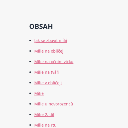
OBSAH
Jak se zbavit mílií
Mílie na obličeji
Mílie na očním víčku
Mílie na tváři
Mílie v obličeji
Mílie
Mílie u novorozenců
Mílie 2. díl
Mílie na rtu