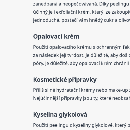
zanedbaná a neopečovávaná. Díky peelingu 
účinný je i exfoliační krém, který lze zakoup
jednoduchá, postačí vám hnědý cukr a olivový
Opalovací krém
Použití opalovacího krému s ochranným fakt
za následek její tvrdost. Je důležité, aby 
póry. Je důležité, aby opalovací krém chráni
Kosmetické přípravky
Příliš silné hydratační krémy nebo make-up 
Nejúčinnější přípravky jsou ty, které neobsah
Kyselina glykolová
Použití peelingu z kyseliny glykolové, kter