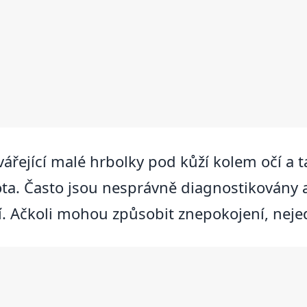
ářející malé hrbolky pod kůží kolem očí a t
vota. Často jsou nesprávně diagnostikovány
í. Ačkoli mohou způsobit znepokojení, nej