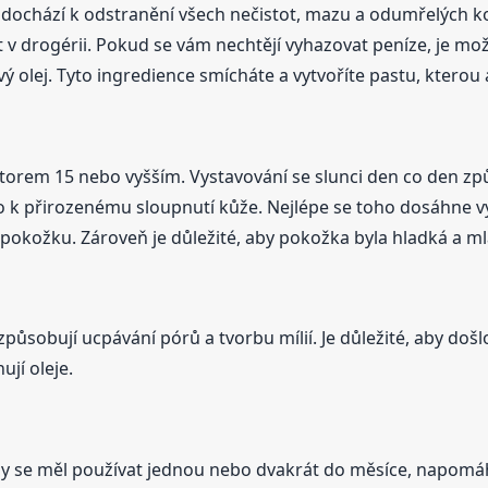
dochází k odstranění všech nečistot, mazu a odumřelých k
it v drogérii. Pokud se vám nechtějí vyhazovat peníze, je možn
 olej. Tyto ingredience smícháte a vytvoříte pastu, kterou 
orem 15 nebo vyšším. Vystavování se slunci den co den zp
došlo k přirozenému sloupnutí kůže. Nejlépe se toho dosáh
l pokožku. Zároveň je důležité, aby pokožka byla hladká a ml
způsobují ucpávání pórů a tvorbu mílií. Je důležité, aby do
ují oleje.
ý by se měl používat jednou nebo dvakrát do měsíce, napomá