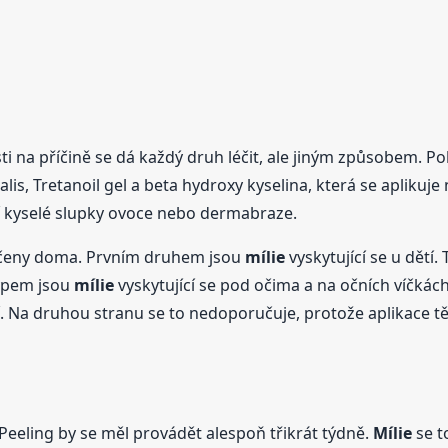
osti na příčině se dá každý druh léčit, ale jiným způsobem. P
alis, Tretanoil gel a beta hydroxy kyselina, která se aplikuj
tí kyselé slupky ovoce nebo dermabraze.
t léčeny doma. Prvním druhem jsou
mílie
vyskytující se u dětí.
typem jsou
mílie
vyskytující se pod očima a na očních víčkác
 Na druhou stranu se to nedoporučuje, protože aplikace tě
. Peeling by se měl provádět alespoň třikrát týdně.
Mílie
se t