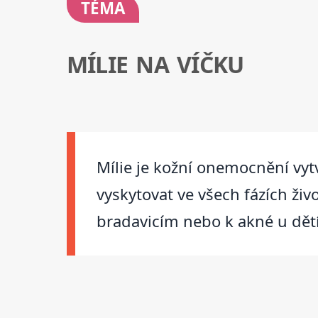
TÉMA
MÍLIE NA VÍČKU
Mílie je kožní onemocnění vytv
vyskytovat ve všech fázích ži
bradavicím nebo k akné u dět