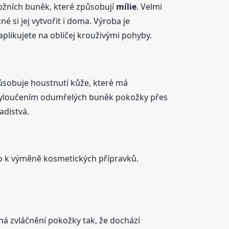
ožních buněk, které způsobují
mílie
. Velmi
é si jej vytvořit i doma. Výroba je
aplikujete na obličej krouživými pohyby.
ůsobuje houstnutí kůže, které má
ne vyloučením odumřelých buněk pokožky přes
adistvá.
šlo k výměně kosmetických přípravků.
há zvláčnění pokožky tak, že dochází