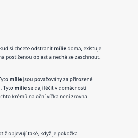
okud si chcete odstranit
mílie
doma, existuje
e na postiženou oblast a nechá se zaschnout.
 Tyto
mílie
jsou považovány za přirozené
h. Tyto
mílie
se dají léčit v domácnosti
chto krémů na oční víčka není zrovna
otiž objevují také, když je pokožka