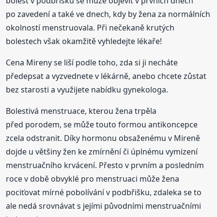
bolest v podbřišku se může objevit v prvních dnech
po zavedení a také ve dnech, kdy by žena za normálních
okolností menstruovala. Při nečekaně krutých
bolestech však okamžitě vyhledejte lékaře!
Cena Mireny se liší podle toho, zda si ji necháte
předepsat a vyzvednete v lékárně, anebo chcete zůstat
bez starosti a využijete nabídku gynekologa.
Bolestivá menstruace, kterou žena trpěla
před porodem, se může touto formou antikoncepce
zcela odstranit. Díky hormonu obsaženému v Mireně
dojde u většiny žen ke zmírnění či úplnému vymizení
menstruačního krvácení. Přesto v prvním a posledním
roce v době obvyklé pro menstruaci může žena
pociťovat mírné pobolívání v podbřišku, zdaleka se to
ale nedá srovnávat s jejími původními menstruačními