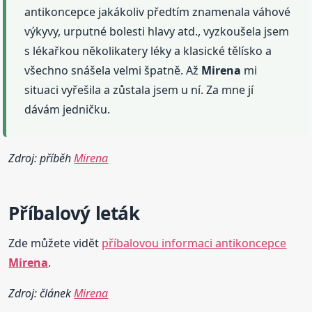
antikoncepce jakákoliv předtím znamenala váhové
výkyvy, urputné bolesti hlavy atd., vyzkoušela jsem
s lékařkou několikatery léky a klasické tělísko a
všechno snášela velmi špatně. Až
Mirena
mi
situaci vyřešila a zůstala jsem u ní. Za mne jí
dávám jedničku.
Zdroj: příběh
Mirena
Příbalový leták
Zde můžete vidět
příbalovou informaci antikoncepce
Mirena
.
Zdroj: článek
Mirena