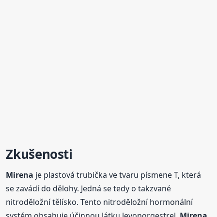
Zkušenosti
Mirena
je plastová trubička ve tvaru písmene T, která
se zavádí do dělohy. Jedná se tedy o takzvané
nitroděložní tělísko. Tento nitroděložní hormonální
systém obsahuje účinnou látku levonorgestrel.
Mirena