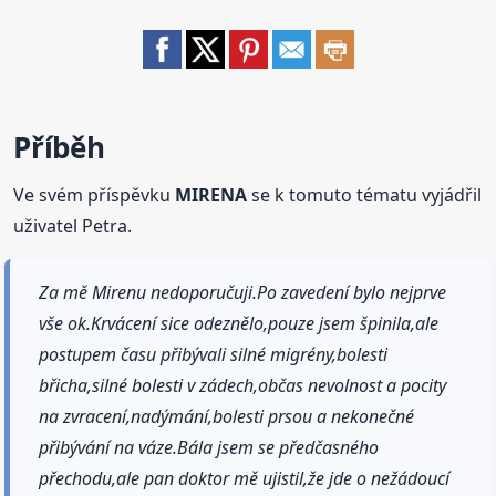
Příběh
Ve svém příspěvku
MIRENA
se k tomuto tématu vyjádřil
uživatel Petra.
Za mě Mirenu nedoporučuji.Po zavedení bylo nejprve
vše ok.Krvácení sice odeznělo,pouze jsem špinila,ale
postupem času přibývali silné migrény,bolesti
břicha,silné bolesti v zádech,občas nevolnost a pocity
na zvracení,nadýmání,bolesti prsou a nekonečné
přibývání na váze.Bála jsem se předčasného
přechodu,ale pan doktor mě ujistil,že jde o nežádoucí