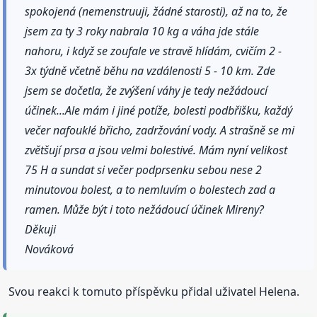
spokojená (nemenstruuji, žádné starosti), až na to, že
jsem za ty 3 roky nabrala 10 kg a váha jde stále
nahoru, i když se zoufale ve stravě hlídám, cvičím 2 -
3x týdně včetně běhu na vzdálenosti 5 - 10 km. Zde
jsem se dočetla, že zvýšení váhy je tedy nežádoucí
účinek...Ale mám i jiné potíže, bolesti podbřišku, každý
večer nafouklé břicho, zadržování vody. A strašně se mi
zvětšují prsa a jsou velmi bolestivé. Mám nyní velikost
75 H a sundat si večer podprsenku sebou nese 2
minutovou bolest, a to nemluvím o bolestech zad a
ramen. Může být i toto nežádoucí účinek Mireny?
Děkuji
Nováková
Svou reakci k tomuto příspěvku přidal uživatel Helena.