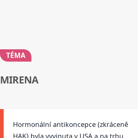
TÉMA
MIRENA
Hormonální antikoncepce (zkráceně
HAK) byla vyvinuta v USA a na trhu