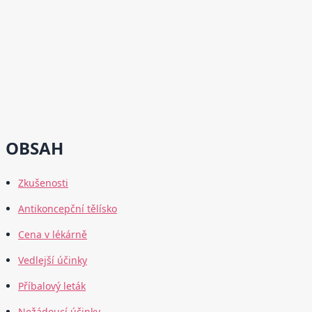
OBSAH
Zkušenosti
Antikoncepční tělísko
Cena v lékárně
Vedlejší účinky
Příbalový leták
Nežádoucí účinky