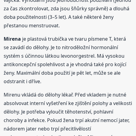
vajíčka. Výhodami jsou jednoduchost používání (jednou
za čas zkontrolovat, zda jsou šňůrky správně) a dlouhá
doba použitelnosti (3–5 let). A také některé ženy
přestanou menstruovat.
Mirena
je plastová trubička ve tvaru písmene T, která
se zavádí do dělohy. Je to nitroděložní hormonální
systém s účinnou látkou levonorgestrel. Má vysokou
antikoncepční spolehlivost a je vhodná také pro kojící
ženy. Maximální doba použití je pět let, může se ale
odstranit i dříve.
Mirenu vkládá do dělohy lékař. Před vkladem je nutné
absolvovat interní vyšetření ke zjištění polohy a velikosti
dělohy. Je potřeba vyloučit těhotenství, pohlavní
choroby a infekce. Pokud žena trpí akutní nemocí jater,
nádorem jater nebo trpí přecitlivělostí