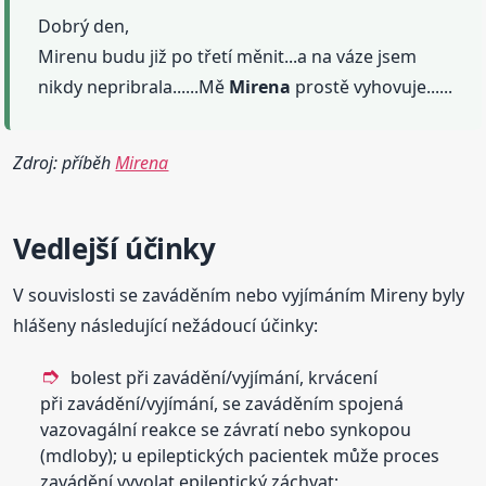
Dobrý den,
Mirenu budu již po třetí měnit...a na váze jsem
nikdy nepribrala......Mě
Mirena
prostě vyhovuje......
Zdroj: příběh
Mirena
Vedlejší účinky
V souvislosti se zaváděním nebo vyjímáním Mireny byly
hlášeny následující nežádoucí účinky:
bolest při zavádění/vyjímání, krvácení
při zavádění/vyjímání, se zaváděním spojená
vazovagální reakce se závratí nebo synkopou
(mdloby); u epileptických pacientek může proces
zavádění vyvolat epileptický záchvat;