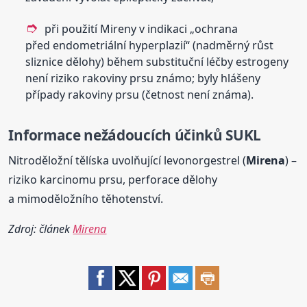
při použití Mireny v indikaci „ochrana
před endometriální hyperplazií“ (nadměrný růst
sliznice dělohy) během substituční léčby estrogeny
není riziko rakoviny prsu známo; byly hlášeny
případy rakoviny prsu (četnost není známa).
Informace nežádoucích účinků SUKL
Nitroděložní tělíska uvolňující levonorgestrel (
Mirena
) –
riziko karcinomu prsu, perforace dělohy
a mimoděložního těhotenství.
Zdroj: článek
Mirena