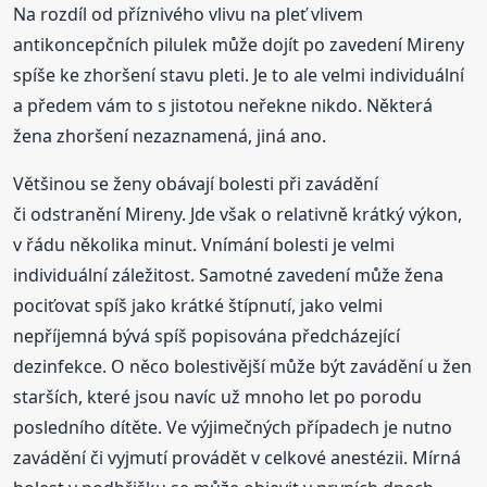
Na rozdíl od příznivého vlivu na pleť vlivem
antikoncepčních pilulek může dojít po zavedení Mireny
spíše ke zhoršení stavu pleti. Je to ale velmi individuální
a předem vám to s jistotou neřekne nikdo. Některá
žena zhoršení nezaznamená, jiná ano.
Většinou se ženy obávají bolesti při zavádění
či odstranění Mireny. Jde však o relativně krátký výkon,
v řádu několika minut. Vnímání bolesti je velmi
individuální záležitost. Samotné zavedení může žena
pociťovat spíš jako krátké štípnutí, jako velmi
nepříjemná bývá spíš popisována předcházející
dezinfekce. O něco bolestivější může být zavádění u žen
starších, které jsou navíc už mnoho let po porodu
posledního dítěte. Ve výjimečných případech je nutno
zavádění či vyjmutí provádět v celkové anestézii. Mírná