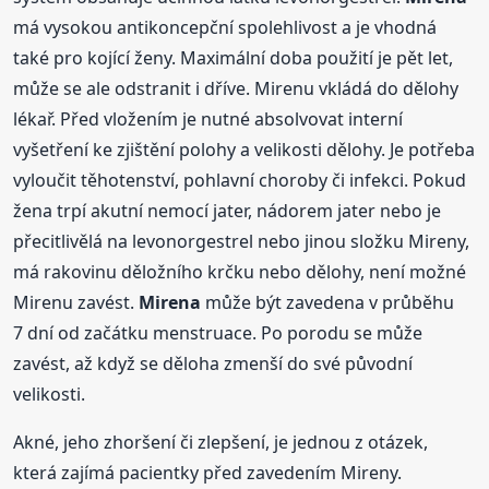
má vysokou antikoncepční spolehlivost a je vhodná
také pro kojící ženy. Maximální doba použití je pět let,
může se ale odstranit i dříve. Mirenu vkládá do dělohy
lékař. Před vložením je nutné absolvovat interní
vyšetření ke zjištění polohy a velikosti dělohy. Je potřeba
vyloučit těhotenství, pohlavní choroby či infekci. Pokud
žena trpí akutní nemocí jater, nádorem jater nebo je
přecitlivělá na levonorgestrel nebo jinou složku Mireny,
má rakovinu děložního krčku nebo dělohy, není možné
Mirenu zavést.
Mirena
může být zavedena v průběhu
7 dní od začátku menstruace. Po porodu se může
zavést, až když se děloha zmenší do své původní
velikosti.
Akné, jeho zhoršení či zlepšení, je jednou z otázek,
která zajímá pacientky před zavedením Mireny.