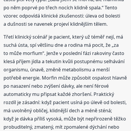
po něm poprvé po třech nocích klidně spala.“ Tento
vzorec odpovídá klinické zkušenosti: úleva od bolesti
a dušnosti se navenek projeví klidnějším tělem.
Třetí klinický scénář je pacient, který už téměř nejí, má
suchá ústa, spí většinu dne a rodina má pocit, že „za
to může morfium“. Jenže v poslední fázi rakoviny často
klesá příjem jídla a tekutin kvůli postupnému selhávání
organismu, únavě, změně metabolismu a menší
potřebě energie. Morfin může způsobit ospalost hlavně
po nasazení nebo zvýšení dávky, ale není férové
automaticky mu připsat každé zhoršení. Praktický
rozdíl je zásadní: když pacient usíná po úlevě od bolesti,
má uvolněný obličej, klidnější dech a méně sténá;
když je dávka příliš vysoká, může být nepřirozeně těžko
probuditelný, zmatený, mít zpomalené dýchání nebo