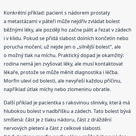
Konkrétní příklad: pacient s nádorem prostaty
a metastázami v páteři může nejdřív zvládat bolest
běžnými léky, ale později ho začne pálit a řezat v zádech
i v klidu. Pokud se přidá slabost dolních končetin nebo
porucha močení, už nejde jen o „silnější bolest“, ale
o možný tlak na míchu. Praktický dopad je okamžitý:
rodina nemá jen zvyšovat léky, ale musí kontaktovat
lékaře, protože se může měnit diagnostika i léčba.
Morfin uleví od bolesti, ale nevyřeší každou příčinu,
například útlak míchy nebo zlomeninu obratle.
Další příklad je pacientka s rakovinou slinivky, která má
hlubokou bolest v nadbřišku a zádech. Tato bolest bývá
smíšená: část je z tlaku nádoru, část z dráždění
nervových pletení a část z celkové slabosti.