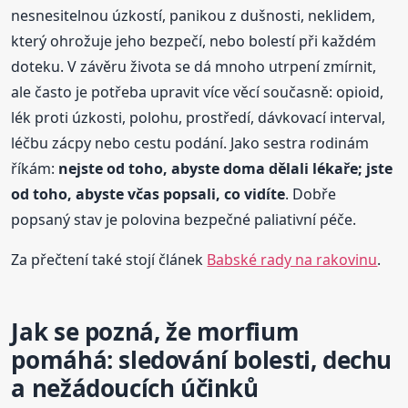
nesnesitelnou úzkostí, panikou z dušnosti, neklidem,
který ohrožuje jeho bezpečí, nebo bolestí při každém
doteku. V závěru života se dá mnoho utrpení zmírnit,
ale často je potřeba upravit více věcí současně: opioid,
lék proti úzkosti, polohu, prostředí, dávkovací interval,
léčbu zácpy nebo cestu podání. Jako sestra rodinám
říkám:
nejste od toho, abyste doma dělali lékaře; jste
od toho, abyste včas popsali, co vidíte
. Dobře
popsaný stav je polovina bezpečné paliativní péče.
Za přečtení také stojí článek
Babské rady na rakovinu
.
Jak se pozná, že morfium
pomáhá: sledování bolesti, dechu
a nežádoucích účinků