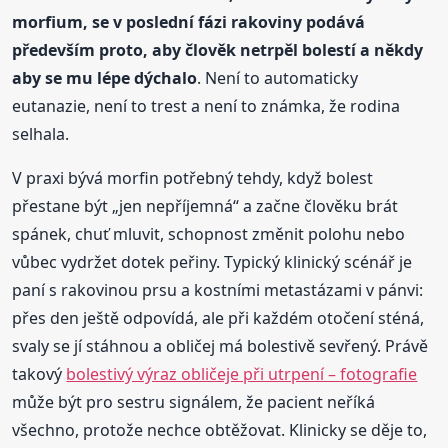
morfium, se v poslední fázi rakoviny podává
především proto, aby člověk netrpěl bolestí a někdy
aby se mu lépe dýchalo
. Není to automaticky
eutanazie, není to trest a není to známka, že rodina
selhala.
V praxi bývá morfin potřebný tehdy, když bolest
přestane být „jen nepříjemná“ a začne člověku brát
spánek, chuť mluvit, schopnost změnit polohu nebo
vůbec vydržet dotek peřiny. Typický klinický scénář je
paní s rakovinou prsu a kostními metastázami v pánvi:
přes den ještě odpovídá, ale při každém otočení sténá,
svaly se jí stáhnou a obličej má bolestivě sevřený. Právě
takový
bolestivý výraz obličeje při utrpení – fotografie
může být pro sestru signálem, že pacient neříká
všechno, protože nechce obtěžovat. Klinicky se děje to,