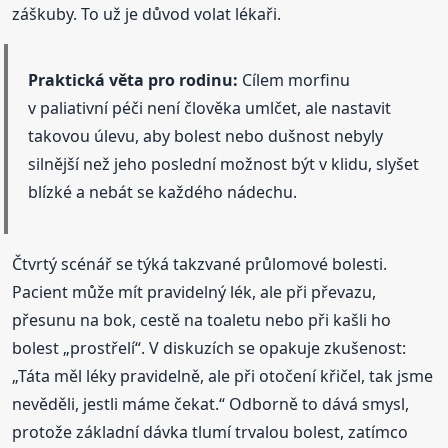
záškuby. To už je důvod volat lékaři.
Praktická věta pro rodinu:
Cílem morfinu
v paliativní péči není člověka umlčet, ale nastavit
takovou úlevu, aby bolest nebo dušnost nebyly
silnější než jeho poslední možnost být v klidu, slyšet
blízké a nebát se každého nádechu.
Čtvrtý scénář se týká takzvané průlomové bolesti.
Pacient může mít pravidelný lék, ale při převazu,
přesunu na bok, cestě na toaletu nebo při kašli ho
bolest „prostřelí“. V diskuzích se opakuje zkušenost:
„Táta měl léky pravidelně, ale při otočení křičel, tak jsme
nevěděli, jestli máme čekat.“ Odborně to dává smysl,
protože základní dávka tlumí trvalou bolest, zatímco