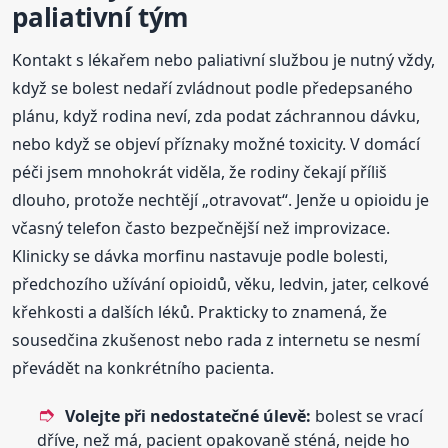
paliativní tým
Kontakt s lékařem nebo paliativní službou je nutný vždy,
když se bolest nedaří zvládnout podle předepsaného
plánu, když rodina neví, zda podat záchrannou dávku,
nebo když se objeví příznaky možné toxicity. V domácí
péči jsem mnohokrát viděla, že rodiny čekají příliš
dlouho, protože nechtějí „otravovat“. Jenže u opioidu je
včasný telefon často bezpečnější než improvizace.
Klinicky se dávka morfinu nastavuje podle bolesti,
předchozího užívání opioidů, věku, ledvin, jater, celkové
křehkosti a dalších léků. Prakticky to znamená, že
sousedčina zkušenost nebo rada z internetu se nesmí
převádět na konkrétního pacienta.
Volejte při nedostatečné úlevě:
bolest se vrací
dříve, než má, pacient opakovaně sténá, nejde ho