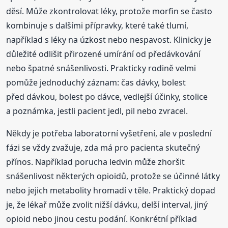
děsí. Může zkontrolovat léky, protože morfin se často
kombinuje s dalšími přípravky, které také tlumí,
například s léky na úzkost nebo nespavost. Klinicky je
důležité odlišit přirozené umírání od předávkování
nebo špatné snášenlivosti. Prakticky rodině velmi
pomůže jednoduchý záznam: čas dávky, bolest
před dávkou, bolest po dávce, vedlejší účinky, stolice
a poznámka, jestli pacient jedl, pil nebo zvracel.
Někdy je potřeba laboratorní vyšetření, ale v poslední
fázi se vždy zvažuje, zda má pro pacienta skutečný
přínos. Například porucha ledvin může zhoršit
snášenlivost některých opioidů, protože se účinné látky
nebo jejich metabolity hromadí v těle. Praktický dopad
je, že lékař může zvolit nižší dávku, delší interval, jiný
opioid nebo jinou cestu podání. Konkrétní příklad