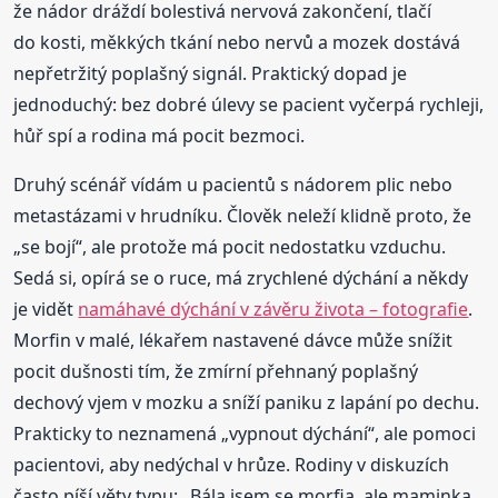
že nádor dráždí bolestivá nervová zakončení, tlačí
do kosti, měkkých tkání nebo nervů a mozek dostává
nepřetržitý poplašný signál. Praktický dopad je
jednoduchý: bez dobré úlevy se pacient vyčerpá rychleji,
hůř spí a rodina má pocit bezmoci.
Druhý scénář vídám u pacientů s nádorem plic nebo
metastázami v hrudníku. Člověk neleží klidně proto, že
„se bojí“, ale protože má pocit nedostatku vzduchu.
Sedá si, opírá se o ruce, má zrychlené dýchání a někdy
je vidět
namáhavé dýchání v závěru života – fotografie
.
Morfin v malé, lékařem nastavené dávce může snížit
pocit dušnosti tím, že zmírní přehnaný poplašný
dechový vjem v mozku a sníží paniku z lapání po dechu.
Prakticky to neznamená „vypnout dýchání“, ale pomoci
pacientovi, aby nedýchal v hrůze. Rodiny v diskuzích
často píší věty typu: „Bála jsem se morfia, ale maminka