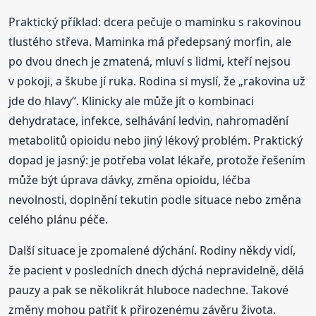
Praktický příklad: dcera pečuje o maminku s rakovinou
tlustého střeva. Maminka má předepsaný morfin, ale
po dvou dnech je zmatená, mluví s lidmi, kteří nejsou
v pokoji, a škube jí ruka. Rodina si myslí, že „rakovina už
jde do hlavy“. Klinicky ale může jít o kombinaci
dehydratace, infekce, selhávání ledvin, nahromadění
metabolitů opioidu nebo jiný lékový problém. Praktický
dopad je jasný: je potřeba volat lékaře, protože řešením
může být úprava dávky, změna opioidu, léčba
nevolnosti, doplnění tekutin podle situace nebo změna
celého plánu péče.
Další situace je zpomalené dýchání. Rodiny někdy vidí,
že pacient v posledních dnech dýchá nepravidelně, dělá
pauzy a pak se několikrát hluboce nadechne. Takové
změny mohou patřit k přirozenému závěru života.