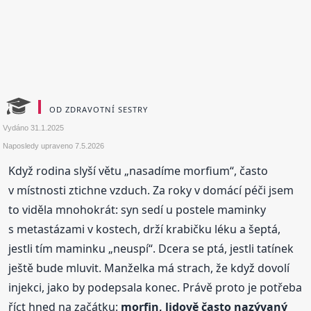
OD ZDRAVOTNÍ SESTRY
Vydáno
31.1.2025
Naposledy upraveno
7.5.2026
Když rodina slyší větu „nasadíme morfium“, často
v místnosti ztichne vzduch. Za roky v domácí péči jsem
to viděla mnohokrát: syn sedí u postele maminky
s metastázami v kostech, drží krabičku léku a šeptá,
jestli tím maminku „neuspí“. Dcera se ptá, jestli tatínek
ještě bude mluvit. Manželka má strach, že když dovolí
injekci, jako by podepsala konec. Právě proto je potřeba
říct hned na začátku:
morfin, lidově často nazývaný