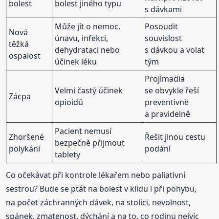
bolest
bolest jiného typu
s dávkami
Může jít o nemoc,
Posoudit
Nová
únavu, infekci,
souvislost
těžká
dehydrataci nebo
s dávkou a volat
ospalost
účinek léku
tým
Projímadla
Velmi častý účinek
se obvykle řeší
Zácpa
opioidů
preventivně
a pravidelně
Pacient nemusí
Zhoršené
Řešit jinou cestu
bezpečně přijmout
polykání
podání
tablety
Co očekávat při kontrole lékařem nebo paliativní
sestrou? Bude se ptát na bolest v klidu i při pohybu,
na počet záchranných dávek, na stolici, nevolnost,
spánek, zmatenost, dýchání a na to, co rodinu nejvíc