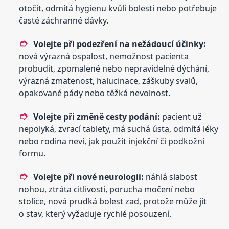
otočit, odmítá hygienu kvůli bolesti nebo potřebuje
časté záchranné dávky.
Volejte při podezření na nežádoucí účinky:
nová výrazná ospalost, nemožnost pacienta
probudit, zpomalené nebo nepravidelné dýchání,
výrazná zmatenost, halucinace, záškuby svalů,
opakované pády nebo těžká nevolnost.
Volejte při změně cesty podání:
pacient už
nepolyká, zvrací tablety, má suchá ústa, odmítá léky
nebo rodina neví, jak použít injekční či podkožní
formu.
Volejte při nové neurologii:
náhlá slabost
nohou, ztráta citlivosti, porucha močení nebo
stolice, nová prudká bolest zad, protože může jít
o stav, který vyžaduje rychlé posouzení.