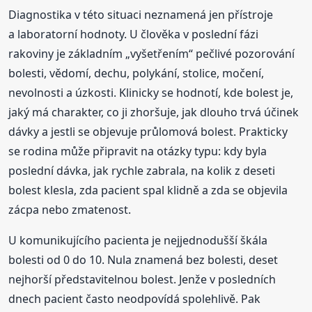
Diagnostika v této situaci neznamená jen přístroje
a laboratorní hodnoty. U člověka v poslední fázi
rakoviny je základním „vyšetřením“ pečlivé pozorování
bolesti, vědomí, dechu, polykání, stolice, močení,
nevolnosti a úzkosti. Klinicky se hodnotí, kde bolest je,
jaký má charakter, co ji zhoršuje, jak dlouho trvá účinek
dávky a jestli se objevuje průlomová bolest. Prakticky
se rodina může připravit na otázky typu: kdy byla
poslední dávka, jak rychle zabrala, na kolik z deseti
bolest klesla, zda pacient spal klidně a zda se objevila
zácpa nebo zmatenost.
U komunikujícího pacienta je nejjednodušší škála
bolesti od 0 do 10. Nula znamená bez bolesti, deset
nejhorší představitelnou bolest. Jenže v posledních
dnech pacient často neodpovídá spolehlivě. Pak