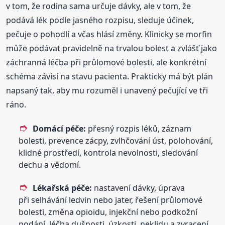
v tom, že rodina sama určuje dávky, ale v tom, že
podává lék podle jasného rozpisu, sleduje účinek,
pečuje o pohodlí a včas hlásí změny. Klinicky se morfin
může podávat pravidelně na trvalou bolest a zvlášť jako
záchranná léčba při průlomové bolesti, ale konkrétní
schéma závisí na stavu pacienta. Prakticky má být plán
napsaný tak, aby mu rozuměl i unavený pečující ve tři
ráno.
Domácí péče:
přesný rozpis léků, záznam
bolesti, prevence zácpy, zvlhčování úst, polohování,
klidné prostředí, kontrola nevolnosti, sledování
dechu a vědomí.
Lékařská péče:
nastavení dávky, úprava
při selhávání ledvin nebo jater, řešení průlomové
bolesti, změna opioidu, injekční nebo podkožní
podání, léčba dušnosti, úzkosti, neklidu a zvracení.