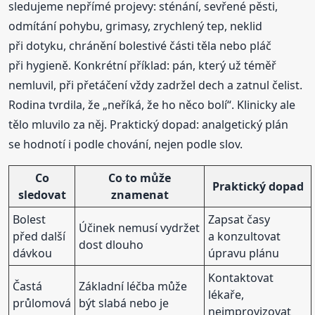
sledujeme nepřímé projevy: sténání, sevřené pěsti,
odmítání pohybu, grimasy, zrychlený tep, neklid
při dotyku, chránění bolestivé části těla nebo pláč
při hygieně. Konkrétní příklad: pán, který už téměř
nemluvil, při přetáčení vždy zadržel dech a zatnul čelist.
Rodina tvrdila, že „neříká, že ho něco bolí“. Klinicky ale
tělo mluvilo za něj. Praktický dopad: analgetický plán
se hodnotí i podle chování, nejen podle slov.
Co
Co to může
Praktický dopad
sledovat
znamenat
Bolest
Zapsat časy
Účinek nemusí vydržet
před další
a konzultovat
dost dlouho
dávkou
úpravu plánu
Kontaktovat
Častá
Základní léčba může
lékaře,
průlomová
být slabá nebo je
neimprovizovat