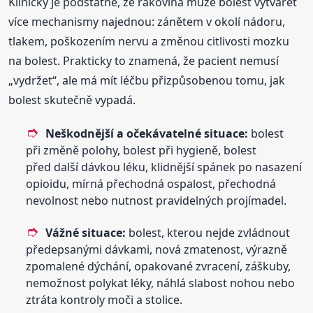
Klinicky je podstatné, že rakovina může bolest vytvářet
více mechanismy najednou: zánětem v okolí nádoru,
tlakem, poškozením nervu a změnou citlivosti mozku
na bolest. Prakticky to znamená, že pacient nemusí
„vydržet“, ale má mít léčbu přizpůsobenou tomu, jak
bolest skutečně vypadá.
Neškodnější a očekávatelné situace:
bolest
při změně polohy, bolest při hygieně, bolest
před další dávkou léku, klidnější spánek po nasazení
opioidu, mírná přechodná ospalost, přechodná
nevolnost nebo nutnost pravidelných projímadel.
Vážné situace:
bolest, kterou nejde zvládnout
předepsanými dávkami, nová zmatenost, výrazně
zpomalené dýchání, opakované zvracení, záškuby,
nemožnost polykat léky, náhlá slabost nohou nebo
ztráta kontroly moči a stolice.