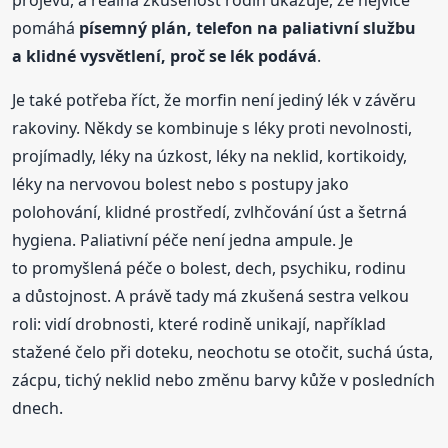
pomáhá
písemný plán, telefon na paliativní službu
a klidné vysvětlení, proč se lék podává
.
Je také potřeba říct, že morfin není jediný lék v závěru
rakoviny. Někdy se kombinuje s léky proti nevolnosti,
projímadly, léky na úzkost, léky na neklid, kortikoidy,
léky na nervovou bolest nebo s postupy jako
polohování, klidné prostředí, zvlhčování úst a šetrná
hygiena. Paliativní péče není jedna ampule. Je
to promyšlená péče o bolest, dech, psychiku, rodinu
a důstojnost. A právě tady má zkušená sestra velkou
roli: vidí drobnosti, které rodině unikají, například
stažené čelo při doteku, neochotu se otočit, suchá ústa,
zácpu, tichý neklid nebo změnu barvy kůže v posledních
dnech.