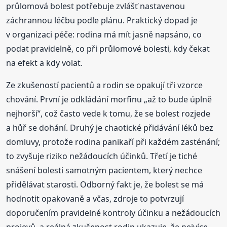
průlomová bolest potřebuje zvlášť nastavenou
záchrannou léčbu podle plánu. Praktický dopad je
v organizaci péče: rodina má mít jasně napsáno, co
podat pravidelně, co při průlomové bolesti, kdy čekat
na efekt a kdy volat.
Ze zkušeností pacientů a rodin se opakují tři vzorce
chování. První je odkládání morfinu „až to bude úplně
nejhorší“, což často vede k tomu, že se bolest rozjede
a hůř se dohání. Druhý je chaotické přidávání léků bez
domluvy, protože rodina panikaří při každém zasténání;
to zvyšuje riziko nežádoucích účinků. Třetí je tiché
snášení bolesti samotným pacientem, který nechce
přidělávat starosti. Odborný fakt je, že bolest se má
hodnotit opakovaně a včas, zdroje to potvrzují
doporučením pravidelné kontroly účinku a nežádoucích
projevů, a reálná zkušenost rodin ukazuje, že nejvíce