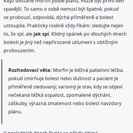
Když dostane morfin podle plánu, může být první den
spavější. To samo o sobě nemusí být špatně, pokud
se probouzí, odpovídá, dýchá přiměřeně a bolest
ustoupila. Prakticky rodině vždy říkám: sledujte nejen
to, že spí, ale
jak spí
. Klidný spánek po dlouhých dnech
bolesti je jiný než nepřirozené utlumení s obtížným
probouzením.
Rozhodovací věta:
Morfin je běžná paliativní léčba,
pokud zmírňuje bolest nebo dušnost a pacient je
přiměřeně sledovaný; varovný je stav, kdy se objeví
nečekaná těžká ospalost, zpomalené dýchání,
záškuby, výrazná zmatenost nebo bolest navzdory
plánu.
V posledních dnech života se někdy objeví