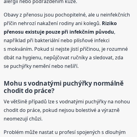
alergií nebo podrážděním kůže.
Obavy z přenosu jsou pochopitelné, ale u neinfekčních
příčin nehrozí nakažení rodiny ani kolegů.
Riziko
přenosu existuje pouze při infekčním původu
,
například při bakteriální nebo plísňové infekci
s mokváním. Pokud si nejste jistí příčinou, je rozumné
dbát na hygienu, nepůjčovat ručníky a sledovat, zda
se puchýřky nemění nebo nešíří.
Mohu s vodnatými puchýřky normálně
chodit do práce?
Ve většině případů lze s vodnatými puchýřky na nohou
chodit do práce, pokud nejsou bolestivé a výrazně
neomezují chůzi.
Problém může nastat u profesí spojených s dlouhým