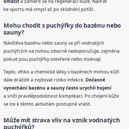
omezit
a zaměřit se na regeneraci kůže. Návrat
ke sportu má smysl až po zklidnění potíží.
Mohu chodit s puchýřky do bazénu nebo
sauny?
Návštěva bazénu nebo sauny se při vodnatých
puchýřcích na nohou obecně nedoporučuje, zejména
pokud jsou puchýřky otevřené nebo mokvají.
Teplo, vlhko a chemické látky v bazénech mohou kůži
dále dráždit a zvyšovat riziko infekce.
Dočasné
vynechání bazénu a sauny často urychlí hojení
a sníží pravděpodobnost komplikací. Po zhojení kůže
se lze k těmto aktivitám postupně vrátit.
Může mít strava vliv na vznik vodnatých
puchýřků?