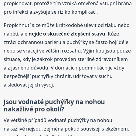
propichovat, protože tím vzniká otevřená vstupní brána
pro infekci a zvyšuje se riziko komplikací.
Propíchnutí sice může krátkodobě ulevit od tlaku nebo
napětí, ale
nejde o skutečné zlepšení stavu
. Kůže
ztrácí ochrannou bariéru a puchýřky se často hojí déle
nebo se vracejí ve větším rozsahu. Výjimkou jsou pouze
situace, kdy je zákrok proveden sterilně zdravotníkem
a z jasného důvodu. V domácích podmínkách je vždy
bezpečnější puchýřky chránit, udržovat v suchu
a sledovat jejich vývoj.
Jsou vodnaté puchýřky na nohou
nakažlivé pro okolí?
Ve většině případů vodnaté puchýřky na nohou
nakažlivé nejsou, zejména pokud souvisejí s ekzémem,