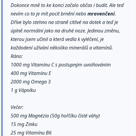
Dokonce mně to ke konci začalo občas i budit. Ale teď
nevím co to je mít pocit brnění nebo
mravenčení
.
Dříve bylo stehno na straně citlivé na dotek a teď je
úplně normální jako na druhé noze. Jedinou změnu,
kterou jsem učinil a která vedla k vyléčení, je
každodení užívání několika minerálů a vitamínů.
Ráno:
1000 mg Vitamínu C s postupným uvolňováním
400 mg Vitamínu E
2000 mg Omega 3
1 g Vápníku
Večer:
500 mg Magnézia (50g hořčíku čisté váhy)
15 mg Zinku
25 mg Vitamínu B6