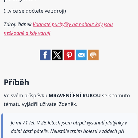
(...více se dočtete ve zdroji)
Zdroj: článek
Vodnaté puchýřky na nohou: kdy jsou
neškodné a kdy varují
Příběh
Ve svém příspěvku
MRAVENČENÍ RUKOU
se k tomuto
tématu vyjádřil uživatel Zdeněk.
Je mi 71 let. V 25.létech jsem utrpěl vysunutí plotýnky v
dolní části páteře. Neustále trpím bolesti v zádech při