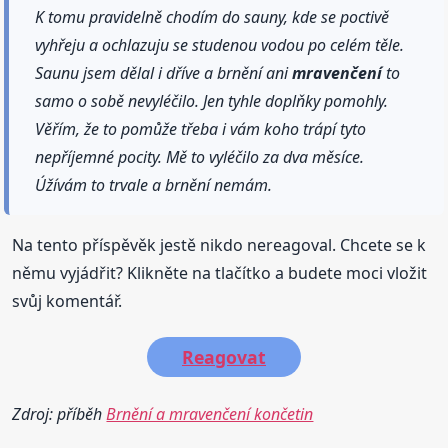
K tomu pravidelně chodím do sauny, kde se poctivě
vyhřeju a ochlazuju se studenou vodou po celém těle.
Saunu jsem dělal i dříve a brnění ani
mravenčení
to
samo o sobě nevyléčilo. Jen tyhle doplňky pomohly.
Věřím, že to pomůže třeba i vám koho trápí tyto
nepříjemné pocity. Mě to vyléčilo za dva měsíce.
Úžívám to trvale a brnění nemám.
Na tento příspěvěk jestě nikdo nereagoval. Chcete se k
němu vyjádřit? Klikněte na tlačítko a budete moci vložit
svůj komentář.
Reagovat
Zdroj: příběh
Brnění a mravenčení končetin