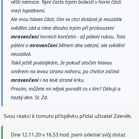
větši námaze. Nyni často trpím bolwsti v horni části
mezi lopatkami.
Ale mou hlavni části, čím se chci dotázat je neustále
svěděni zád a ráno dlouho trpím při probouzení
mravenčení
hornich končetin - až pálení rukou. Toto
pálení a
mravenčení
během dne odezní, ale svědění
neustává.
Také ještě podotýkám, že pokuď otočím hlavou
směrem na levou stranu nahoru, po chvilce začiná
mravenčení
i na levé straně krku.
Prosím, můžete mi nějak poradit co s tím? Děkuji a
hezký den. St. Zd.
Svou reakci k tomuto příspěvku přidal uživatel Zdeněk.
Dne 12.11.20 v 16.53 hod. jsem odeslal svůj dotaz