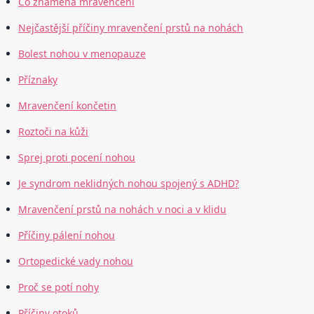
Co znamená mravenčení
Nejčastější příčiny mravenčení prstů na nohách
Bolest nohou v menopauze
Příznaky
Mravenčení končetin
Roztoči na kůži
Sprej proti pocení nohou
Je syndrom neklidných nohou spojený s ADHD?
Mravenčení prstů na nohách v noci a v klidu
Příčiny pálení nohou
Ortopedické vady nohou
Proč se potí nohy
Příčiny otoků