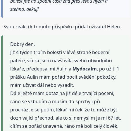
bolest jde do spodní části zad přes levou hyždi a
stehna. dekuji
Svou reakci k tomuto příspěvku přidal uživatel Helen.
Dobrý den,
Již 4 týden trpím bolestí v lévé straně bederní
páteře, včera jsem navštívíla svého obvodního
lékaře, předepsal mi Aulin a
Mydocalm
, po užití 1
prášku Aulin mám pořád pocit svědění pokožky,
mám užívat dál nebo vysadit.
Dále ještě mám dotaz na již déle trvající pocení,
ráno se vzbudím a musím do sprchy i při
procházce se potím, lékař mi řekl že to může být
doznívající přechod, ale to si nemyslím je mi 67 let,
cítím se pořád unavená, ráno mě bolí celý člověk,