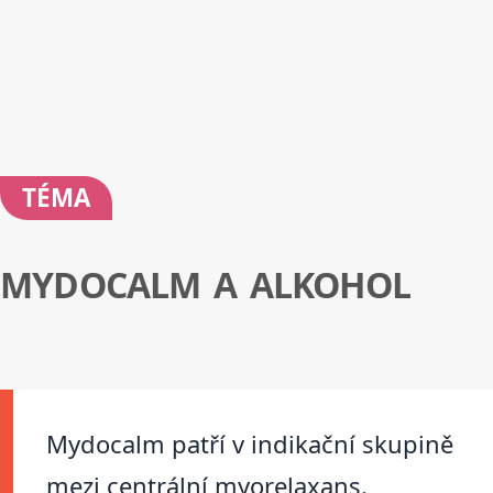
TÉMA
MYDOCALM A ALKOHOL
Mydocalm patří v indikační skupině
mezi centrální myorelaxans.