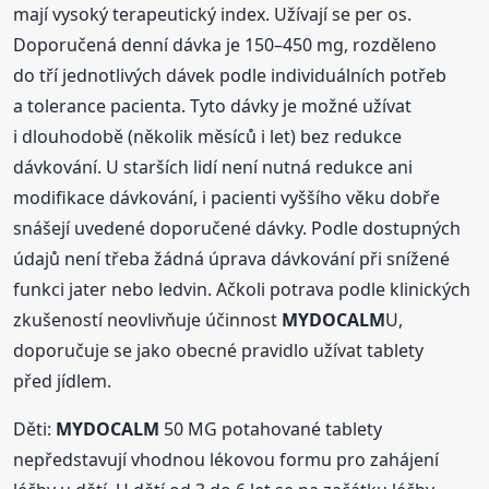
mají vysoký terapeutický index. Užívají se per os.
Doporučená denní dávka je 150–450 mg, rozděleno
do tří jednotlivých dávek podle individuálních potřeb
a tolerance pacienta. Tyto dávky je možné užívat
i dlouhodobě (několik měsíců i let) bez redukce
dávkování. U starších lidí není nutná redukce ani
modifikace dávkování, i pacienti vyššího věku dobře
snášejí uvedené doporučené dávky. Podle dostupných
údajů není třeba žádná úprava dávkování při snížené
funkci jater nebo ledvin. Ačkoli potrava podle klinických
zkušeností neovlivňuje účinnost
MYDOCALM
U,
doporučuje se jako obecné pravidlo užívat tablety
před jídlem.
Děti:
MYDOCALM
50 MG potahované tablety
nepředstavují vhodnou lékovou formu pro zahájení