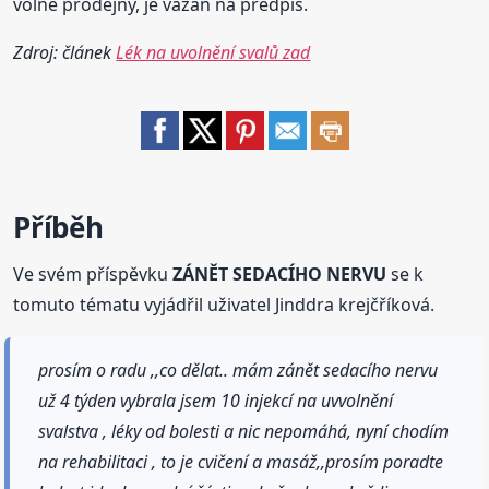
volně prodejný, je vázán na předpis.
Zdroj: článek
Lék na uvolnění svalů zad
Příběh
Ve svém příspěvku
ZÁNĚT SEDACÍHO NERVU
se k
tomuto tématu vyjádřil uživatel Jinddra krejčříková.
prosím o radu ,,co dělat.. mám zánět sedacího nervu
už 4 týden vybrala jsem 10 injekcí na uvvolnění
svalstva , léky od bolesti a nic nepomáhá, nyní chodím
na rehabilitaci , to je cvičení a masáž,,prosím poradte