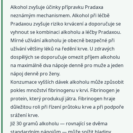
Alkohol zvyšuje účinky přípravku Pradaxa
neznámým mechanismem. Alkohol při léčbě
Pradaxou zvyšuje riziko krvácení a doporučuje se
vyhnout se kombinaci alkoholu a léčby Pradaxou.
Mírné užívání alkoholu je obecně bezpečné při
užívání většiny léků na ředění krve. U zdravých
dospělých se doporučuje omezit příjem alkoholu
na maximálně dva nápoje denně pro muže a jeden
nápoj denně pro ženy.
Konzumace vyšších dávek alkoholu může způsobit
pokles množství fibrinogenu v krvi. Fibrinogen je
protein, který produkují játra. Fibrinogen hraje
důležitou roli při řízení průtoku krve a při podpoře
srážení krve.
Již 30 gramů alkoholu — rovnající se dvěma
standardním nápojům — může snížit hladiny