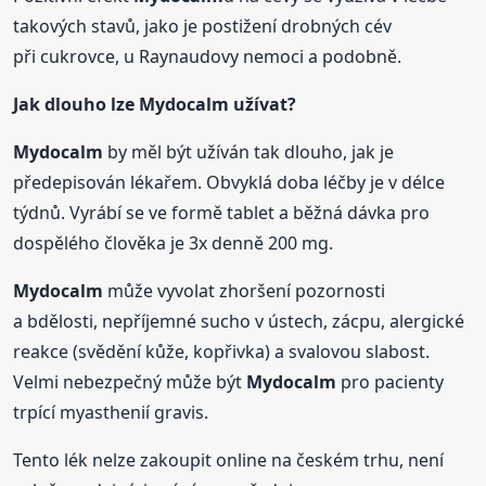
takových stavů, jako je postižení drobných cév
při cukrovce, u Raynaudovy nemoci a podobně.
Jak dlouho lze
Mydocalm
užívat?
Mydocalm
by měl být užíván tak dlouho, jak je
předepisován lékařem. Obvyklá doba léčby je v délce
týdnů. Vyrábí se ve formě tablet a běžná dávka pro
dospělého člověka je 3x denně 200 mg.
Mydocalm
může vyvolat zhoršení pozornosti
a bdělosti, nepříjemné sucho v ústech, zácpu, alergické
reakce (svědění kůže, kopřivka) a svalovou slabost.
Velmi nebezpečný může být
Mydocalm
pro pacienty
trpící myasthenií gravis.
Tento lék nelze zakoupit online na českém trhu, není