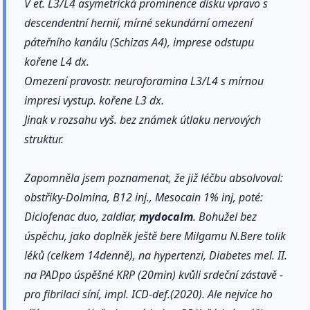
V et. L3/L4 asymetrická prominence disku vpravo s
descendentní hernií, mírné sekundární omezení
páteřního kanálu (Schizas A4), imprese odstupu
kořene L4 dx.
Omezení pravostr. neuroforamina L3/L4 s mírnou
impresi vystup. kořene L3 dx.
Jinak v rozsahu vyš. bez známek útlaku nervových
struktur.
Zapomněla jsem poznamenat, že již léčbu absolvoval:
obstřiky-Dolmina, B12 inj., Mesocain 1% inj, poté:
Diclofenac duo, zaldiar,
mydocalm
. Bohužel bez
úspěchu, jako doplněk ještě bere Milgamu N.Bere tolik
léků (celkem 14denně), na hypertenzi, Diabetes mel. II.
na PADpo úspěšné KRP (20min) kvůli srdeční zástavě -
pro fibrilaci síní, impl. ICD-def.(2020). Ale nejvíce ho