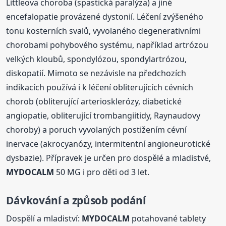
Littleova choroba (spastická paralýza) a jiné
encefalopatie provázené dystonií. Léčení zvýšeného
tonu kosterních svalů, vyvolaného degenerativními
chorobami pohybového systému, například artrózou
velkých kloubů, spondylózou, spondylartrózou,
diskopatií. Mimoto se nezávisle na předchozích
indikacích používá i k léčení obliterujících cévních
chorob (obliterující arteriosklerózy, diabetické
angiopatie, obliterující trombangiitidy, Raynaudovy
choroby) a poruch vyvolaných postižením cévní
inervace (akrocyanózy, intermitentní angioneurotické
dysbazie). Přípravek je určen pro dospělé a mladistvé,
MYDOCALM
50 MG i pro děti od 3 let.
Dávkování a způsob podání
Dospělí a mladiství:
MYDOCALM
potahované tablety