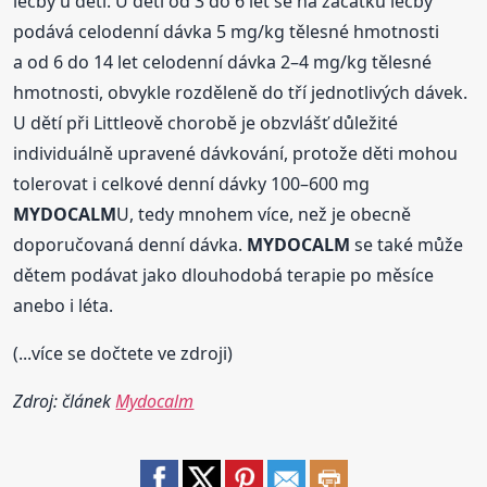
léčby u dětí. U dětí od 3 do 6 let se na začátku léčby
podává celodenní dávka 5 mg/kg tělesné hmotnosti
a od 6 do 14 let celodenní dávka 2–4 mg/kg tělesné
hmotnosti, obvykle rozděleně do tří jednotlivých dávek.
U dětí při Littleově chorobě je obzvlášť důležité
individuálně upravené dávkování, protože děti mohou
tolerovat i celkové denní dávky 100–600 mg
MYDOCALM
U, tedy mnohem více, než je obecně
doporučovaná denní dávka.
MYDOCALM
se také může
dětem podávat jako dlouhodobá terapie po měsíce
anebo i léta.
(...více se dočtete ve zdroji)
Zdroj: článek
Mydocalm