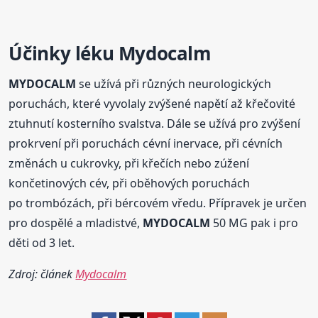
Účinky léku
Mydocalm
MYDOCALM
se užívá při různých neurologických
poruchách, které vyvolaly zvýšené napětí až křečovité
ztuhnutí kosterního svalstva. Dále se užívá pro zvýšení
prokrvení při poruchách cévní inervace, při cévních
změnách u cukrovky, při křečích nebo zúžení
končetinových cév, při oběhových poruchách
po trombózách, při bércovém vředu. Přípravek je určen
pro dospělé a mladistvé,
MYDOCALM
50 MG pak i pro
děti od 3 let.
Zdroj: článek
Mydocalm