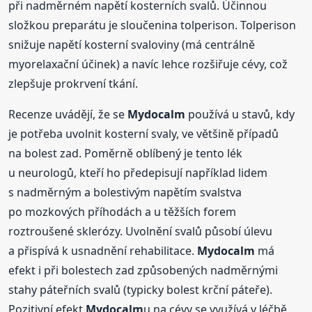
při nadměrném napětí kosterních svalů. Účinnou
složkou preparátu je sloučenina tolperison. Tolperison
snižuje napětí kosterní svaloviny (má centrálně
myorelaxační účinek) a navíc lehce rozšiřuje cévy, což
zlepšuje prokrvení tkání.
Recenze uvádějí, že se
Mydocalm
používá u stavů, kdy
je potřeba uvolnit kosterní svaly, ve většině případů
na bolest zad. Poměrně oblíbený je tento lék
u neurologů, kteří ho předepisují například lidem
s nadměrným a bolestivým napětím svalstva
po mozkových příhodách a u těžších forem
roztroušené sklerózy. Uvolnění svalů působí úlevu
a přispívá k usnadnění rehabilitace.
Mydocalm
má
efekt i při bolestech zad způsobených nadměrnými
stahy páteřních svalů (typicky bolest krční páteře).
Pozitivní efekt
Mydocalm
u na cévy se využívá v léčbě