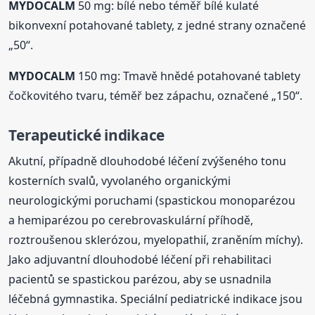
MYDOCALM
50 mg: bílé nebo téměř bílé kulaté
bikonvexní potahované tablety, z jedné strany označené
„50“.
MYDOCALM
150 mg: Tmavě hnědé potahované tablety
čočkovitého tvaru, téměř bez zápachu, označené „150“.
Terapeutické indikace
Akutní, případně dlouhodobé léčení zvýšeného tonu
kosterních svalů, vyvolaného organickými
neurologickými poruchami (spastickou monoparézou
a hemiparézou po cerebrovaskulární příhodě,
roztroušenou sklerózou, myelopathií, zraněním míchy).
Jako adjuvantní dlouhodobé léčení při rehabilitaci
pacientů se spastickou parézou, aby se usnadnila
léčebná gymnastika. Speciální pediatrické indikace jsou