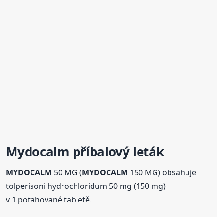
Mydocalm
příbalový leták
MYDOCALM
50 MG (
MYDOCALM
150 MG) obsahuje
tolperisoni hydrochloridum 50 mg (150 mg)
v 1 potahované tabletě.