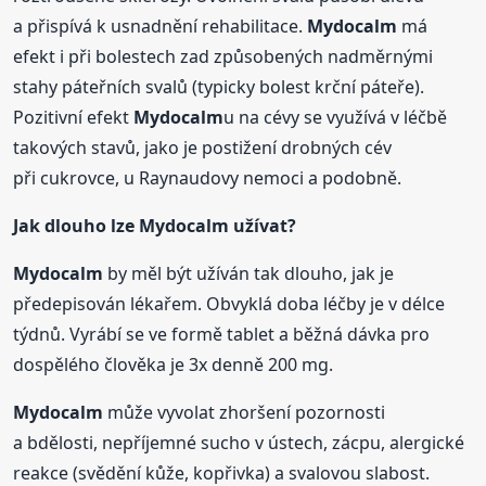
a přispívá k usnadnění rehabilitace.
Mydocalm
má
efekt i při bolestech zad způsobených nadměrnými
stahy páteřních svalů (typicky bolest krční páteře).
Pozitivní efekt
Mydocalm
u na cévy se využívá v léčbě
takových stavů, jako je postižení drobných cév
při cukrovce, u Raynaudovy nemoci a podobně.
Jak dlouho lze
Mydocalm
užívat?
Mydocalm
by měl být užíván tak dlouho, jak je
předepisován lékařem. Obvyklá doba léčby je v délce
týdnů. Vyrábí se ve formě tablet a běžná dávka pro
dospělého člověka je 3x denně 200 mg.
Mydocalm
může vyvolat zhoršení pozornosti
a bdělosti, nepříjemné sucho v ústech, zácpu, alergické
reakce (svědění kůže, kopřivka) a svalovou slabost.