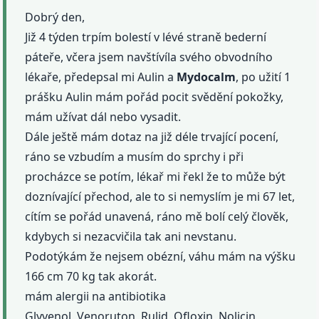
Dobrý den,
Již 4 týden trpím bolestí v lévé straně bederní
páteře, včera jsem navštívíla svého obvodního
lékaře, předepsal mi Aulin a
Mydocalm
, po užití 1
prášku Aulin mám pořád pocit svědění pokožky,
mám užívat dál nebo vysadit.
Dále ještě mám dotaz na již déle trvající pocení,
ráno se vzbudím a musím do sprchy i při
procházce se potím, lékař mi řekl že to může být
doznívající přechod, ale to si nemyslím je mi 67 let,
cítím se pořád unavená, ráno mě bolí celý člověk,
kdybych si nezacvičila tak ani nevstanu.
Podotýkám že nejsem obézní, váhu mám na výšku
166 cm 70 kg tak akorát.
mám alergii na antibiotika
Glyvenol, Venoruton, Rulid, Ofloxin, Nolicin