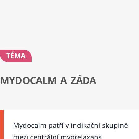
TÉMA
MYDOCALM A ZÁDA
Mydocalm patří v indikační skupině
mezi centrální myorelaxans.