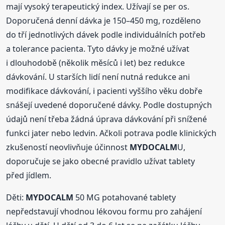
mají vysoký terapeutický index. Užívají se per os.
Doporučená denní dávka je 150–450 mg, rozděleno
do tří jednotlivých dávek podle individuálních potřeb
a tolerance pacienta. Tyto dávky je možné užívat
i dlouhodobě (několik měsíců i let) bez redukce
dávkování. U starších lidí není nutná redukce ani
modifikace dávkování, i pacienti vyššího věku dobře
snášejí uvedené doporučené dávky. Podle dostupných
údajů není třeba žádná úprava dávkování při snížené
funkci jater nebo ledvin. Ačkoli potrava podle klinických
zkušeností neovlivňuje účinnost
MYDOCALM
U,
doporučuje se jako obecné pravidlo užívat tablety
před jídlem.
Děti:
MYDOCALM
50 MG potahované tablety
nepředstavují vhodnou lékovou formu pro zahájení