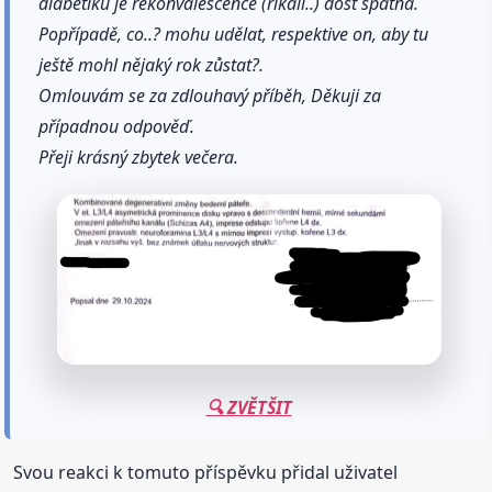
diabetiků je rekonvalescence (říkali..) dost špatná.
Popřípadě, co..? mohu udělat, respektive on, aby tu
ještě mohl nějaký rok zůstat?.
Omlouvám se za zdlouhavý příběh, Děkuji za
případnou odpověď.
Přeji krásný zbytek večera.
🔍 ZVĚTŠIT
Svou reakci k tomuto příspěvku přidal uživatel