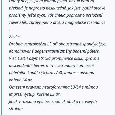
Dobrý den, již jsem jednou psala, děkuji Vám za
překlad, je naprosto neskutečné, jak jste vystihl otcové
problémy. Ještě bych, Vás chtěla poprosit o přeložení
závěru lék. zprávy mého otce, z magnetické rezonance
.
Závěr:
Drobná ventrolistéza L5 při oboustranné spondylolýze.
Kombinované degenerativní změny bederní páteře.
V et. L3/L4 asymetrická prominence disku vpravo s
descendentní hernií, mírné sekundární omezení
páteřního kanálu (Schizas A4), imprese odstupu
kořene L4 dx.
Omezení pravostr. neuroforamina L3/L4 s mírnou
impresi vystup. kořene L3 dx.
Jinak v rozsahu vyš. bez známek útlaku nervových
struktur.