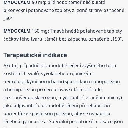
MYDOCALM
50 mg: bílé nebo téměř bílé kulaté
bikonvexní potahované tablety, z jedné strany označené
„50“.
MYDOCALM
150 mg: Tmavě hnědé potahované tablety
čočkovitého tvaru, téměř bez zápachu, označené „150“.
Terapeutické indikace
Akutní, případně dlouhodobé léčení zvýšeného tonu
kosterních svalů, vyvolaného organickými
neurologickými poruchami (spastickou monoparézou
a hemiparézou po cerebrovaskulární příhodě,
roztroušenou sklerózou, myelopathií, zraněním míchy).
Jako adjuvantní dlouhodobé léčení při rehabilitaci
pacientů se spastickou parézou, aby se usnadnila
léčebná gymnastika. Speciální pediatrické indikace jsou