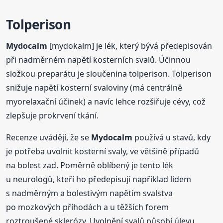
Tolperison
Mydocalm
[mydokalm] je lék, který bývá předepisován
při nadměrném napětí kosterních svalů. Účinnou
složkou preparátu je sloučenina tolperison. Tolperison
snižuje napětí kosterní svaloviny (má centrálně
myorelaxační účinek) a navíc lehce rozšiřuje cévy, což
zlepšuje prokrvení tkání.
Recenze uvádějí, že se
Mydocalm
používá u stavů, kdy
je potřeba uvolnit kosterní svaly, ve většině případů
na bolest zad. Poměrně oblíbený je tento lék
u neurologů, kteří ho předepisují například lidem
s nadměrným a bolestivým napětím svalstva
po mozkových příhodách a u těžších forem
roztroušené sklerózy. Uvolnění svalů působí úlevu