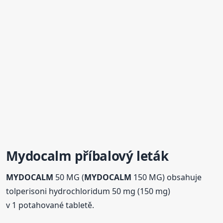
Mydocalm
příbalový leták
MYDOCALM
50 MG (
MYDOCALM
150 MG) obsahuje
tolperisoni hydrochloridum 50 mg (150 mg)
v 1 potahované tabletě.