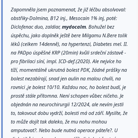
Zapomněla jsem poznamenat, že již léčbu absolvoval:
obstřiky-Dolmina, B12 inj., Mesocain 1% inj, poté:
Diclofenac duo, zaldiar,
mydocalm
. Bohužel bez
úspěchu, jako doplněk ještě bere Milgamu N.Bere tolik
léků (celkem 14denně), na hypertenzi, Diabetes mel. II.
na PADpo úspěšné KRP (20min) kvůli srdeční zástavě -
pro fibrilaci síní, impl. ICD-def.(2020). Ale nejvíce ho
tíží, momentálně ukrutná bolest PDK, žádné prášky na
bolest nezabírají, snad jen aulin na malou chvíli, na
rovnici ,je bolest 10/10. Každou noc, ho bolest budí, je
prostě stále přítomna. Není schopen vůbec ničeho. Je
objednán na neurochirurgii 12/2024, ale nevím jestli
to, takovout dobu vydrží, bolesti má od září. Myslíte, že
to může dojít tak daleko, že mu nohu mohou
amputovat?. Nebo bude nutná operace páteře?. U