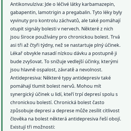
Antikonvulziva: Jde o léčivé látky karbamazepin,
gabapentin, lamotrigin a pregabalin. Tyto léky byly
vyvinuty pro kontrolu záchvatů, ale také pomáhají
otupit signály bolesti v nervech. Některé z nich
jsou široce používány pro chronickou bolest. Trvá
asi tři až čtyři týdny, než se nastartuje plný účinek.
Lékař obvykle nasadí nízkou dávku a postupně ji
bude zvyšovat. To snižuje vedlejší účinky, kterými
jsou hlavně ospalost, závratě a nevolnost.
Antidepresiva: Některé typy antidepresiv také
pomáhají tlumit bolest nervů. Mohou mít
synergický účinek u lidí, kteří trpí depresí spolu s
chronickou bolestí. Chronická bolest často
způsobuje depresi a deprese může zesílit citlivost
člověka na bolest některá antidepresiva řeší obojí.
Existují tři možnosti: