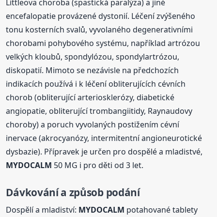
Littleova choroba (spastická paralýza) a jiné
encefalopatie provázené dystonií. Léčení zvýšeného
tonu kosterních svalů, vyvolaného degenerativními
chorobami pohybového systému, například artrózou
velkých kloubů, spondylózou, spondylartrózou,
diskopatií. Mimoto se nezávisle na předchozích
indikacích používá i k léčení obliterujících cévních
chorob (obliterující arteriosklerózy, diabetické
angiopatie, obliterující trombangiitidy, Raynaudovy
choroby) a poruch vyvolaných postižením cévní
inervace (akrocyanózy, intermitentní angioneurotické
dysbazie). Přípravek je určen pro dospělé a mladistvé,
MYDOCALM
50 MG i pro děti od 3 let.
Dávkování a způsob podání
Dospělí a mladiství:
MYDOCALM
potahované tablety