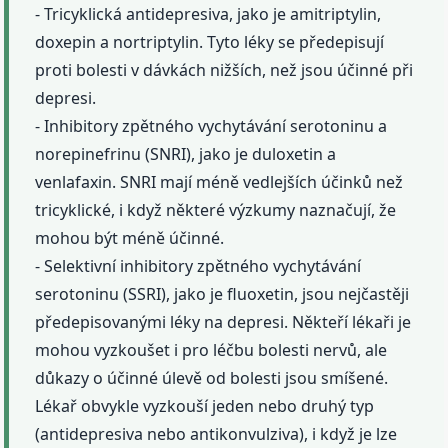
- Tricyklická antidepresiva, jako je amitriptylin,
doxepin a nortriptylin. Tyto léky se předepisují
proti bolesti v dávkách nižších, než jsou účinné při
depresi.
- Inhibitory zpětného vychytávání serotoninu a
norepinefrinu (SNRI), jako je duloxetin a
venlafaxin. SNRI mají méně vedlejších účinků než
tricyklické, i když některé výzkumy naznačují, že
mohou být méně účinné.
- Selektivní inhibitory zpětného vychytávání
serotoninu (SSRI), jako je fluoxetin, jsou nejčastěji
předepisovanými léky na depresi. Někteří lékaři je
mohou vyzkoušet i pro léčbu bolesti nervů, ale
důkazy o účinné úlevě od bolesti jsou smíšené.
Lékař obvykle vyzkouší jeden nebo druhý typ
(antidepresiva nebo antikonvulziva), i když je lze