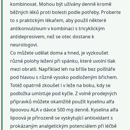
kombinovat. Mohou být užívány denně kromě
běžných léků proti bolesti podle potřeby. Proberte
to s praktickým lékařem, aby použil některé
antikonvulzivum v kombinaci s tricyklickým
antidepresivem, než se otec dostane k
neurologovi.
Co můžete udělat doma a hned, je vyzkoušet
různé polohy ležení při spánku, které uvolní tlak
mezi obratli. Například leh na břiše bez polštáře
pod hlavou s různě vysoko podloženým břichem.
Totéž opatrně zkoušet i v leže na boku, kdy se
podložka umísťuje pod kyčle. Z volně prodejných
přípravků můžete okamžitě použít kyselinu alfa
lipoovou ALA v dávce 500 mg denně. Kyselina alfa
lipoová je přirozeně se vyskytující antioxidant s
prokázaným analgetickým potenciálem při léčbě