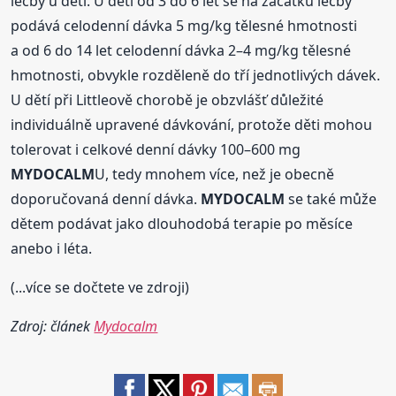
léčby u dětí. U dětí od 3 do 6 let se na začátku léčby
podává celodenní dávka 5 mg/kg tělesné hmotnosti
a od 6 do 14 let celodenní dávka 2–4 mg/kg tělesné
hmotnosti, obvykle rozděleně do tří jednotlivých dávek.
U dětí při Littleově chorobě je obzvlášť důležité
individuálně upravené dávkování, protože děti mohou
tolerovat i celkové denní dávky 100–600 mg
MYDOCALM
U, tedy mnohem více, než je obecně
doporučovaná denní dávka.
MYDOCALM
se také může
dětem podávat jako dlouhodobá terapie po měsíce
anebo i léta.
(...více se dočtete ve zdroji)
Zdroj: článek
Mydocalm