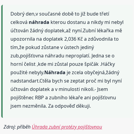
Dobrý den,v současné době to již bude třetí
celková
náhrada
kterou dostanu a nikdy mi nebyl
účtován žádný doplatek,až nyní.Zubní lékařka mě
upozornila na doplatek 2,036 Kč a zdůvodnila to
tím,že pokud zůstane v ústech jediný
zub,pojišťovna náhradu neproplatí. Jedna se o
horní čelist ,kde mi zůstal pouze špičák .Háčky
použité nebyly.
Náhrada
je zcela obyčejná,žádný
nadstandart.Ctěla bych se zeptat proč mi byl nyní
účtován doplatek a v minulosti nikoli.- Jsem
pojištěnec RBP a zubního lékaře ani pojišťovnu
jsem nezměnila. Za odpověď děkuji.
Zdroj: příběh
Úhrada zubní protézy pojišťovnou