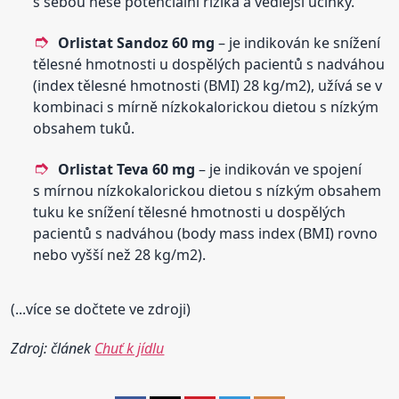
s sebou nese potenciální rizika a vedlejší účinky.
Orlistat Sandoz 60 mg
– je indikován ke snížení
tělesné hmotnosti u dospělých pacientů s nadváhou
(index tělesné hmotnosti (BMI) 28 kg/m2), užívá se v
kombinaci s mírně nízkokalorickou dietou s nízkým
obsahem tuků.
Orlistat Teva 60 mg
– je indikován ve spojení
s mírnou nízkokalorickou dietou s nízkým obsahem
tuku ke snížení tělesné hmotnosti u dospělých
pacientů s nadváhou (body mass index (BMI) rovno
nebo vyšší než 28 kg/m2).
(...více se dočtete ve zdroji)
Zdroj: článek
Chuť k jídlu