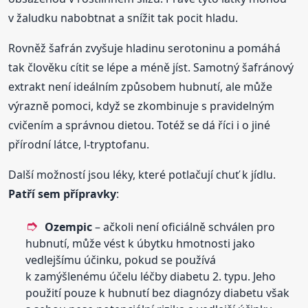
v žaludku nabobtnat a snížit tak pocit hladu.
Rovněž šafrán zvyšuje hladinu serotoninu a pomáhá
tak člověku cítit se lépe a méně jíst. Samotný šafránový
extrakt není ideálním způsobem hubnutí, ale může
výrazně pomoci, když se zkombinuje s pravidelným
cvičením a správnou dietou. Totéž se dá říci i o jiné
přírodní látce, l-tryptofanu.
Další možností jsou léky, které potlačují chuť k jídlu.
Patří sem přípravky
:
Ozempic
– ačkoli není oficiálně schválen pro
hubnutí, může vést k úbytku hmotnosti jako
vedlejšímu účinku, pokud se používá
k zamýšlenému účelu léčby diabetu 2. typu. Jeho
použití pouze k hubnutí bez diagnózy diabetu však