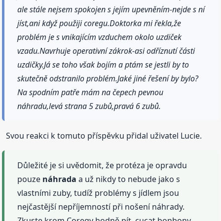
ale stále nejsem spokojen s jejím upevněním-nejde s ní
jíst,ani když použiji coregu.Doktorka mi řekla,že
problém je s vnikajícím vzduchem okolo uzdiček
vzadu.Navrhuje operativní zákrok-asi odříznutí části
uzdičky.Já se toho však bojím a ptám se jestli by to
skutečně odstranilo problém.Jaké jiné řešení by bylo?
Na spodním patře mám na čepech pevnou
náhradu,levá strana 5 zubů,pravá 6 zubů.
Svou reakci k tomuto příspěvku přidal uživatel Lucie.
Důležité je si uvědomit, že protéza je opravdu
pouze
náhrada
a už nikdy to nebude jako s
vlastními zuby, tudíž problémy s jídlem jsou
nejčastější nepříjemností při nošení náhrady.
Zkuste krom Coregy hodně pít, cucat bonbony,