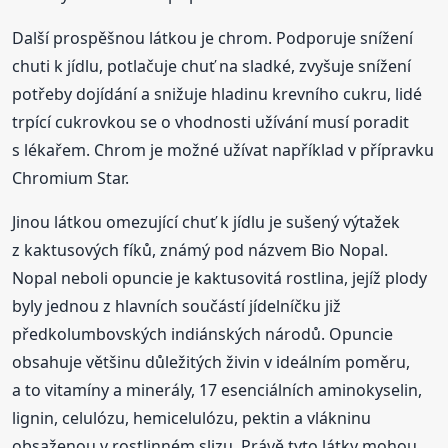
Další prospěšnou látkou je chrom. Podporuje snížení
chuti k jídlu, potlačuje chuť na sladké, zvyšuje snížení
potřeby dojídání a snižuje hladinu krevního cukru, lidé
trpící cukrovkou se o vhodnosti užívání musí poradit
s lékařem. Chrom je možné užívat například v přípravku
Chromium Star.
Jinou látkou omezující chuť k jídlu je sušený výtažek
z kaktusových fíků, známý pod názvem Bio Nopal.
Nopal neboli opuncie je kaktusovitá rostlina, jejíž plody
byly jednou z hlavních součástí jídelníčku již
předkolumbovských indiánských národů. Opuncie
obsahuje většinu důležitých živin v ideálním poměru,
a to vitamíny a minerály, 17 esenciálních aminokyselin,
lignin, celulózu, hemicelulózu, pektin a vlákninu
obsaženou v rostlinném slizu. Právě tyto látky mohou