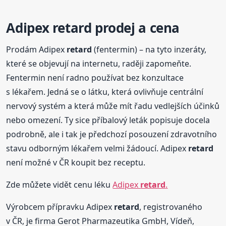
Adipex
retard
prodej a cena
Prodám Adipex
retard
(fentermin) – na tyto inzeráty,
které se objevují na internetu, raději zapomeňte.
Fentermin není radno používat bez konzultace
s lékařem. Jedná se o látku, která ovlivňuje centrální
nervový systém a která může mít řadu vedlejších účinků
nebo omezení. Ty sice příbalový leták popisuje docela
podrobně, ale i tak je předchozí posouzení zdravotního
stavu odborným lékařem velmi žádoucí. Adipex
retard
není možné v ČR koupit bez receptu.
Zde můžete vidět cenu léku
Adipex
retard
.
Výrobcem přípravku Adipex
retard
, registrovaného
v ČR, je firma Gerot Pharmazeutika GmbH, Vídeň,