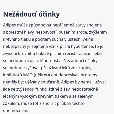
Nežádoucí účinky
Adipex může způsobovat nepříjemné stavy spojené
s bolestmi hlavy, nespavostí, bušením srdce, zvýšením
krevního tlaku a pocitem sucha v ústech. Velmi
nebezpečný je zejména vznik plicní hypertenze, to je
zvýšení krevního tlaku v plicním řečišti. Užívání léků
se nedoporučuje v těhotenství. Nežádoucí účinky
se mohou zvyšovat při užívání léků ze skupiny
inhibitorů MAO (některá antidepresiva), proto by
neměly být užívány současně. Adipex by neměli užívat
lidé se zvýšenou funkcí štítné žlázy, nedostatečně
léčeným vysokým krevním tlakem a se zeleným
zákalem, může totiž zhoršit průběh těchto
onemocnění.