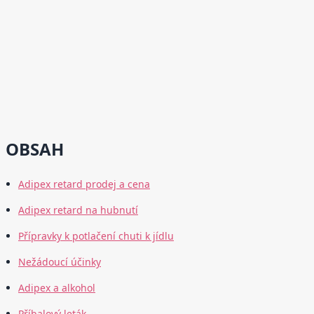
OBSAH
Adipex retard prodej a cena
Adipex retard na hubnutí
Přípravky k potlačení chuti k jídlu
Nežádoucí účinky
Adipex a alkohol
Příbalový leták