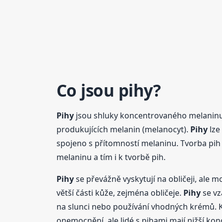
Co jsou
pihy
?
Pihy
jsou shluky koncentrovaného melaninu, v
produkujících melanin (melanocyt).
Pihy
lze
spojeno s přítomností melaninu. Tvorba pih 
melaninu a tím i k tvorbě pih.
Pihy
se převážně vyskytují na obličeji, ale 
větší části kůže, zejména obličeje.
Pihy
se vz
na slunci nebo používání vhodných krémů. K z
onemocnění, ale lidé s pihami mají nižší kon