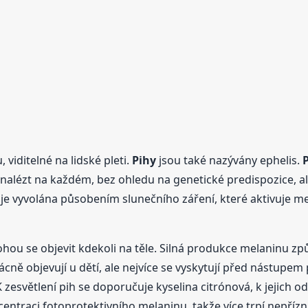
iditelné na lidské pleti.
Pihy
jsou také nazývány ephelis.
 nalézt na každém, bez ohledu na genetické predispozice, ale
je vyvolána působením slunečního záření, které aktivuje m
mohou se objevit kdekoli na těle. Silná produkce melaninu z
ácně objevují u dětí, ale nejvíce se vyskytují před nástupem 
esvětlení pih se doporučuje kyselina citrónová, k jejich od
centraci fotoprotektivního melaninu, takže více trpí nepříz