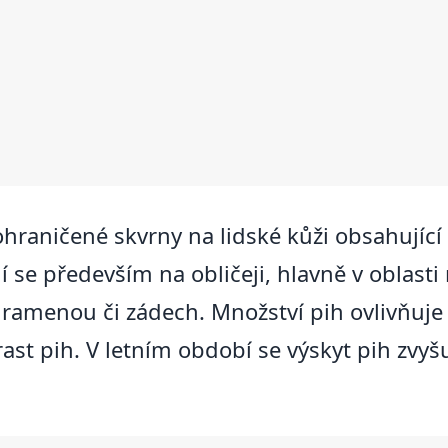
 ohraničené skvrny na lidské kůži obsahujíc
se především na obličeji, hlavně v oblasti 
 ramenou či zádech. Množství pih ovlivňuje 
rast pih. V letním období se výskyt pih zvyš