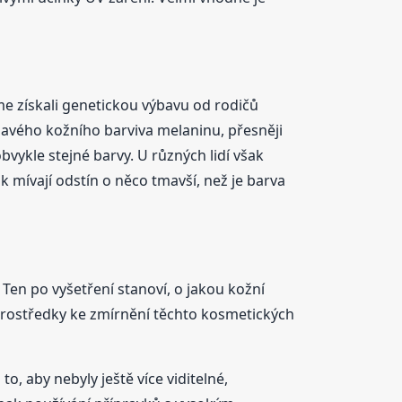
sme získali genetickou výbavu od rodičů
vého kožního barviva melaninu, přesněji
vykle stejné barvy. U různých lidí však
 mívají odstín o něco tmavší, než je barva
 Ten po vyšetření stanoví, o jakou kožní
rostředky ke zmírnění těchto kosmetických
, aby nebyly ještě více viditelné,