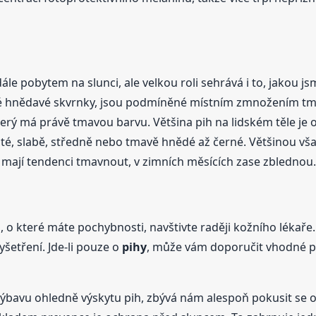
ále pobytem na slunci, ale velkou roli sehrává i to, jakou j
 hnědavé skvrnky, jsou podmíněné místním zmnožením tma
rý má právě tmavou barvu. Většina pih na lidském těle je ob
té, slabě, středně nebo tmavě hnědé až černé. Většinou však
 mají tendenci tmavnout, v zimních měsících zase zblednou.
, o které máte pochybnosti, navštivte raději kožního lékaře.
šetření. Jde-li pouze o
pihy
, může vám doporučit vhodné p
avu ohledně výskytu pih, zbývá nám alespoň pokusit se o to