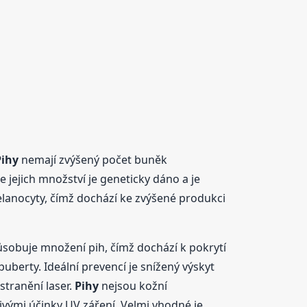
Pihy
nemají zvýšený počet buněk
 jejich množství je geneticky dáno a je
elanocyty, čímž dochází ke zvýšené produkci
působuje množení pih, čímž dochází k pokrytí
puberty. Ideální prevencí je snížený výskyt
stranění laser.
Pihy
nejsou kožní
nivými účinky UV záření. Velmi vhodné je