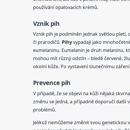
používání opalovacích krémů.
Vznik pih
Vznik pih je podmíněn jednak světlou pletí, d
či prarodičů.
Pihy
vypadají jako mnohočetné
eumelaninu. Eumelanin je druh melaninu, kte
mohou mít různý odstín – bledě červené, žlu
okolní kůže. Po vystavení slunečnímu záření
Prevence pih
V případě, že se objeví na kůži nějaká skvrna
změnu se jedná, a případně doporučí další vy
problémů.
Jelikož nemůžeme změnit svou genetickou výb