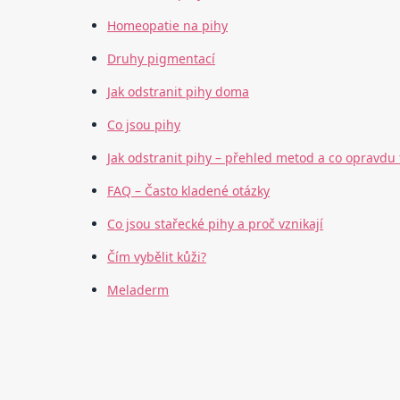
Homeopatie na pihy
Druhy pigmentací
Jak odstranit pihy doma
Co jsou pihy
Jak odstranit pihy – přehled metod a co opravdu
FAQ – Často kladené otázky
Co jsou stařecké pihy a proč vznikají
Čím vybělit kůži?
Meladerm