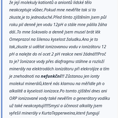
že její molekuly kationtů a aniontů lidské tělo
neakceptuje vůbec.Pokud mne nevěříte tak si to
zkuste,je to jednoduché.Před tímto zjištěním jsem půl
roku pil denně jen vodu 12pH a stále mne pálila žáha
dál..To mne šokovalo a denně jsem musel brát lék
Omeprazol na šilenou kyselost žaludku.Ano je to
tak,zkuste si udělat ionizovanou vodu v ionizátoru 12
pH a nalejte do ní ocet 2 pH reakce neni žádná!!!Proč
to je? Ionizace vody přes diafragmu stáhne a rozloží
minerály na elektrodách ionizátoru při elekrolýze a tím
je znehodnoti na
nefunkční
!!! Zůstanou jen ionty
molekul minerálů,které nás klamou na měřidle ph o
alkalitě a kyselosti ionizace.Po tomto zjištění dnes ani
ORP ionizované vody také nevěřím a generátory vodíku
už také neakceptuji!!!!Smysl a účnnost alkality jsem
vyřešil minerály v KurtaTepperweina,které fungují