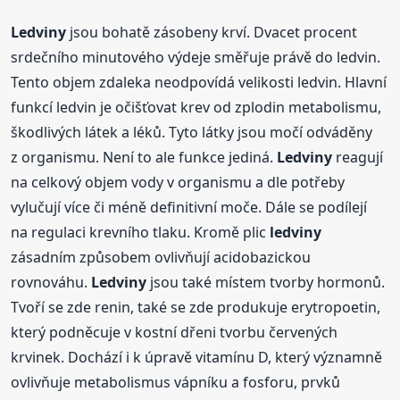
Ledviny
jsou bohatě zásobeny krví. Dvacet procent
srdečního minutového výdeje směřuje právě do ledvin.
Tento objem zdaleka neodpovídá velikosti ledvin. Hlavní
funkcí ledvin je očišťovat krev od zplodin metabolismu,
škodlivých látek a léků. Tyto látky jsou močí odváděny
z organismu. Není to ale funkce jediná.
Ledviny
reagují
na celkový objem vody v organismu a dle potřeby
vylučují více či méně definitivní moče. Dále se podílejí
na regulaci krevního tlaku. Kromě plic
ledviny
zásadním způsobem ovlivňují acidobazickou
rovnováhu.
Ledviny
jsou také místem tvorby hormonů.
Tvoří se zde renin, také se zde produkuje erytropoetin,
který podněcuje v kostní dřeni tvorbu červených
krvinek. Dochází i k úpravě vitamínu D, který významně
ovlivňuje metabolismus vápníku a fosforu, prvků