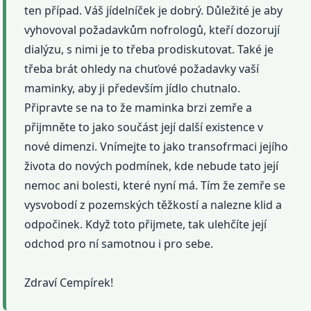
ten případ. Váš jídelníček je dobrý. Důležité je aby
vyhovoval požadavkům nofrologů, kteří dozorují
dialýzu, s nimi je to třeba prodiskutovat. Také je
třeba brát ohledy na chuťové požadavky vaší
maminky, aby ji především jídlo chutnalo.
Připravte se na to že maminka brzi zemře a
přijmněte to jako součást její další existence v
nové dimenzi. Vnímejte to jako transofrmaci jejího
života do nových podmínek, kde nebude tato její
nemoc ani bolesti, které nyní má. Tím že zemře se
vysvobodí z pozemských těžkostí a nalezne klid a
odpočinek. Když toto přijmete, tak ulehčíte její
odchod pro ní samotnou i pro sebe.
Zdraví Cempírek!