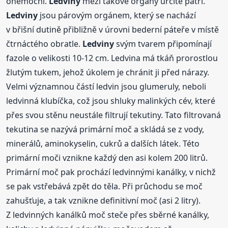
onemocní.
Ledviny
mezi takové orgány určitě patří.
Ledviny
jsou párovým orgánem, který se nachází
v břišní dutině přibližně v úrovni bederní páteře v místě
čtrnáctého obratle.
Ledviny
svým tvarem připomínají
fazole o velikosti 10-12 cm. Ledvina má tkáň prorostlou
žlutým tukem, jehož úkolem je chránit ji před nárazy.
Velmi významnou částí ledvin jsou glumeruly, neboli
ledvinná klubíčka, což jsou shluky malinkých cév, které
přes svou stěnu neustále filtrují tekutiny. Tato filtrovaná
tekutina se nazývá primární moč a skládá se z vody,
minerálů, aminokyselin, cukrů a dalších látek. Této
primární moči vznikne každý den asi kolem 200 litrů.
Primární moč pak prochází ledvinnými kanálky, v nichž
se pak vstřebává zpět do těla. Při průchodu se moč
zahušťuje, a tak vznikne definitivní moč (asi 2 litry).
Z ledvinných kanálků moč steče přes sběrné kanálky,