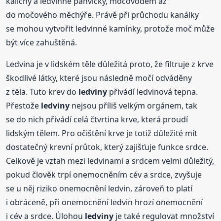
kalichy a ledvinné pánvičky, močovodem až
do močového měchýře. Právě při průchodu kanálky
se mohou vytvořit ledvinné kamínky, protože moč může
být více zahuštěná.
Ledvina je v lidském těle důležitá proto, že filtruje z krve
škodlivé látky, které jsou následně močí odváděny
z těla. Tuto krev do
ledviny
přivádí ledvinová tepna.
Přestože
ledviny
nejsou příliš velkým orgánem, tak
se do nich přivádí celá čtvrtina krve, která proudí
lidským tělem. Pro očištění krve je totiž důležité mít
dostatečný krevní průtok, který zajišťuje funkce srdce.
Celkově je vztah mezi ledvinami a srdcem velmi důležitý,
pokud člověk trpí onemocněním cév a srdce, zvyšuje
se u něj riziko onemocnění ledvin, zároveň to platí
i obráceně, při onemocnění ledvin hrozí onemocnění
i cév a srdce. Úlohou
ledviny
je také regulovat množství