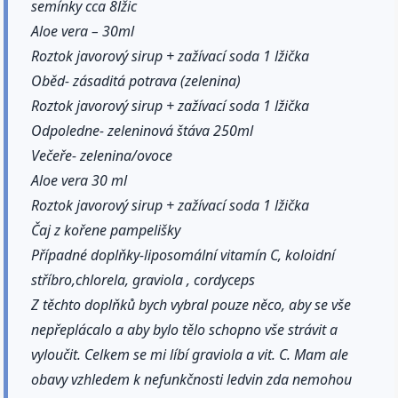
semínky cca 8lžic
Aloe vera – 30ml
Roztok javorový sirup + zažívací soda 1 lžička
Oběd- zásaditá potrava (zelenina)
Roztok javorový sirup + zažívací soda 1 lžička
Odpoledne- zeleninová štáva 250ml
Večeře- zelenina/ovoce
Aloe vera 30 ml
Roztok javorový sirup + zažívací soda 1 lžička
Čaj z kořene pampelišky
Případné doplňky-liposomální vitamín C, koloidní
stříbro,chlorela, graviola , cordyceps
Z těchto doplňků bych vybral pouze něco, aby se vše
nepřeplácalo a aby bylo tělo schopno vše strávit a
vyloučit. Celkem se mi líbí graviola a vit. C. Mam ale
obavy vzhledem k nefunkčnosti ledvin zda nemohou