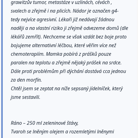
grawitzův tumor, metastáze v uzlinách, cévách ,
svalech a zřejmě i na plicích. Nádor je označen g4-
tedy nejvíce agresivní. Lékaři již nedávají žádnou
naději a na vlastní riziko ji zřejmě odvezeme domů (dle
lékářů zemřít). Nechceme se však vzdát bez boje proto
bojujeme alternativní léčbou, které věřim více než
chemoterapiím. Mamka pobírá z prášků pouze
paralen na teplotu a zřejmě nějaký prášek na srdce.
Dále proti problémům při dýchání dostává cca jednou
za den morfín.
Chtěl jsem se zeptat na níže sepsaný jídelníček, který
jsme sestavili.
Ráno – 250 ml zeleninové štávy,
Tvaroh se lněným olejem a rozemletými lněnymi