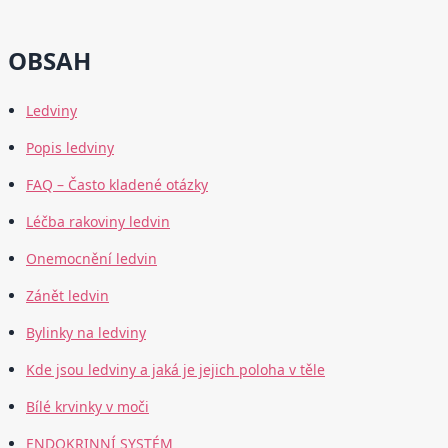
OBSAH
Ledviny
Popis ledviny
FAQ – Často kladené otázky
Léčba rakoviny ledvin
Onemocnění ledvin
Zánět ledvin
Bylinky na ledviny
Kde jsou ledviny a jaká je jejich poloha v těle
Bílé krvinky v moči
ENDOKRINNÍ SYSTÉM