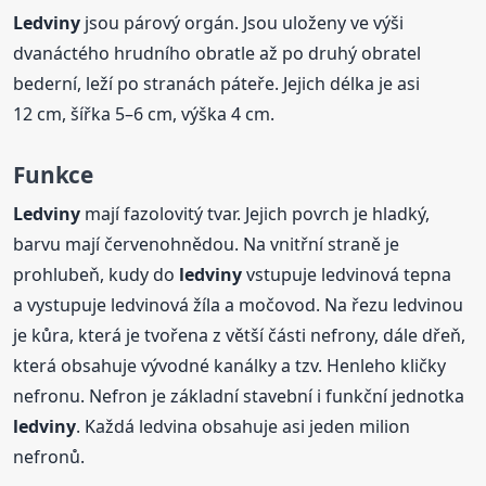
Ledviny
jsou párový orgán. Jsou uloženy ve výši
dvanáctého hrudního obratle až po druhý obratel
bederní, leží po stranách páteře. Jejich délka je asi
12 cm, šířka 5–6 cm, výška 4 cm.
Funkce
Ledviny
mají fazolovitý tvar. Jejich povrch je hladký,
barvu mají červenohnědou. Na vnitřní straně je
prohlubeň, kudy do
ledviny
vstupuje ledvinová tepna
a vystupuje ledvinová žíla a močovod. Na řezu ledvinou
je kůra, která je tvořena z větší části nefrony, dále dřeň,
která obsahuje vývodné kanálky a tzv. Henleho kličky
nefronu. Nefron je základní stavební i funkční jednotka
ledviny
. Každá ledvina obsahuje asi jeden milion
nefronů.