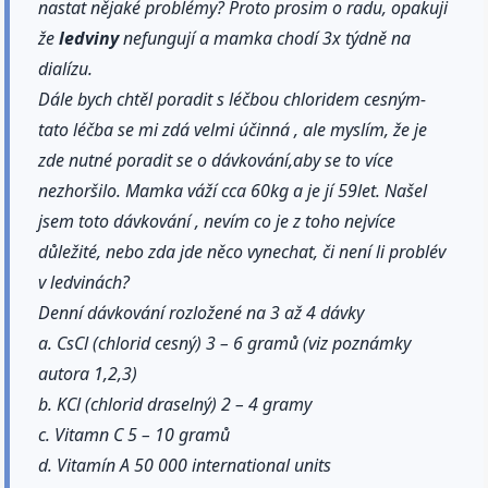
nastat nějaké problémy? Proto prosim o radu, opakuji
že
ledviny
nefungují a mamka chodí 3x týdně na
dialízu.
Dále bych chtěl poradit s léčbou chloridem cesným-
tato léčba se mi zdá velmi účinná , ale myslím, že je
zde nutné poradit se o dávkování,aby se to více
nezhoršilo. Mamka váží cca 60kg a je jí 59let. Našel
jsem toto dávkování , nevím co je z toho nejvíce
důležité, nebo zda jde něco vynechat, či není li problév
v ledvinách?
Denní dávkování rozložené na 3 až 4 dávky
a. CsCl (chlorid cesný) 3 – 6 gramů (viz poznámky
autora 1,2,3)
b. KCl (chlorid draselný) 2 – 4 gramy
c. Vitamn C 5 – 10 gramů
d. Vitamín A 50 000 international units