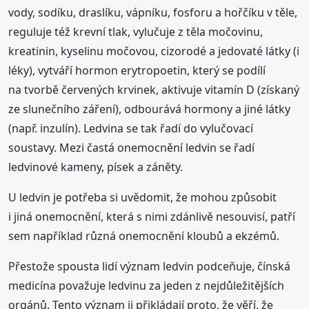
vody, sodíku, draslíku, vápníku, fosforu a hořčíku v těle,
reguluje též krevní tlak, vylučuje z těla močovinu,
kreatinin, kyselinu močovou, cizorodé a jedovaté látky (i
léky), vytváří hormon erytropoetin, který se podílí
na tvorbě červených krvinek, aktivuje vitamín D (získaný
ze slunečního záření), odbourává hormony a jiné látky
(např. inzulín). Ledvina se tak řadí do vylučovací
soustavy. Mezi častá onemocnění ledvin se řadí
ledvinové kameny, písek a záněty.
U ledvin je potřeba si uvědomit, že mohou způsobit
i jiná onemocnění, která s nimi zdánlivě nesouvisí, patří
sem například různá onemocnění kloubů a ekzémů.
Přestože spousta lidí význam ledvin podceňuje, čínská
medicína považuje ledvinu za jeden z nejdůležitějších
orgánů. Tento význam ji přikládají proto, že věří, že