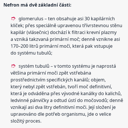
Nefron má dvě základní části:
glomerulus – ten obsahuje asi 30 kapilárních
kliček; přes speciálně upravenou třívrstevnou stěnu
kapilár (vlásečnic) dochází k filtraci krevní plazmy
a vzniká takzvaná primární moč; denně vznikne asi
170–200 litrů primární moči, která pak vstupuje
do systému tubulů;
systém tubulů – v tomto systému je naprostá
většina primární moči zpět vstřebána
prostřednictvím specifických kanálů; objem,
který nebyl zpět vstřebán, tvoří moč definitivní,
která je odváděna přes vývodné kanálky do kalichů,
ledvinné pánvičky a odtud ústí do močovodů; denně
vznikají asi dva litry definitivní moči. Její složení je
upravováno dle potřeb organismu, jde o velice
složitý proces.