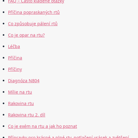
FAQ – Často kladené otázky
Příčina popraskaných rtů
Co způsobuje pálení rtů
Co je opar na rtu?
Léčba
Příčina
Příčiny
Diagnóza N804
Mílie na rtu
Rakovina rtu
Rakovina rtu 2. díl
Co je exém na rtu a jak ho poznat
Přípravky pro krásné a plné rty, potlačení vrásek a zvětšení