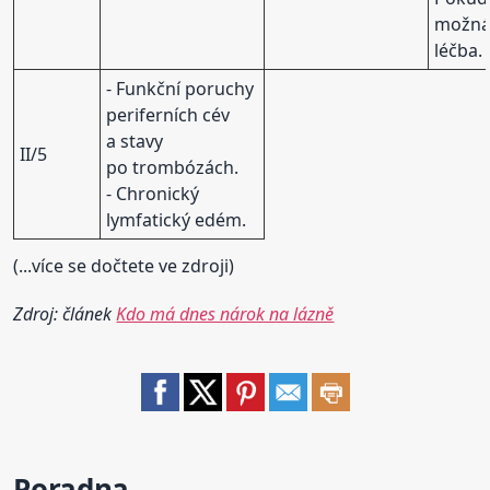
možná 
léčba.
- Funkční poruchy
periferních cév
a stavy
II/5
po trombózách.
- Chronický
lymfatický edém.
(...více se dočtete ve zdroji)
Zdroj: článek
Kdo má dnes nárok na lázně
Poradna