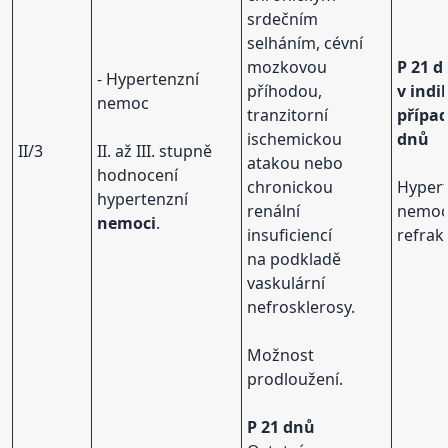
srdečním
selháním, cévní
mozkovou
P 21 d
- Hypertenzní
příhodou,
v ind
nemoc
tranzitorní
případ
ischemickou
dnů
II/3
II. až III. stupně
atakou nebo
hodnocení
chronickou
Hyper
hypertenzní
renální
nemo
nemoci
.
insuficiencí
refrak
na podkladě
vaskulární
nefrosklerosy.
Možnost
prodloužení.
P 21 dnů