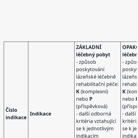
ZÁKLADNÍ
OPAK
léčebný pobyt
léčeb
- způsob
- způs
poskytování
poskyt
lázeňské léčebně
lázeňs
rehabilitační péče:
rehabi
K
(komplexní)
K
(kom
nebo
P
nebo
(příspěvková)
(přísp
Číslo
Indikace
- další odborná
- dalš
indikace
kritéria vztahující
kritéri
se k jednotlivým
se k j
indikacím
indika