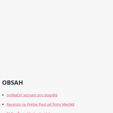
OBSAH
Indikační seznam pro dospělé
Recenze na Pretox Pout od firmy Medik8