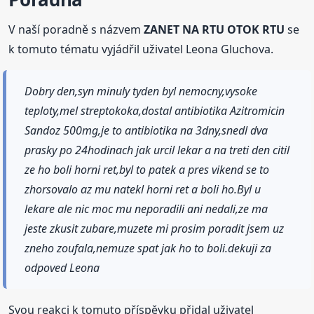
V naší poradně s názvem
ZANET NA RTU OTOK RTU
se
k tomuto tématu vyjádřil uživatel Leona Gluchova.
Dobry den,syn minuly tyden byl nemocny,vysoke
teploty,mel streptokoka,dostal antibiotika Azitromicin
Sandoz 500mg,je to antibiotika na 3dny,snedl dva
prasky po 24hodinach jak urcil lekar a na treti den citil
ze ho boli horni ret,byl to patek a pres vikend se to
zhorsovalo az mu natekl horni ret a boli ho.Byl u
lekare ale nic moc mu neporadili ani nedali,ze ma
jeste zkusit zubare,muzete mi prosim poradit jsem uz
zneho zoufala,nemuze spat jak ho to boli.dekuji za
odpoved Leona
Svou reakci k tomuto příspěvku přidal uživatel