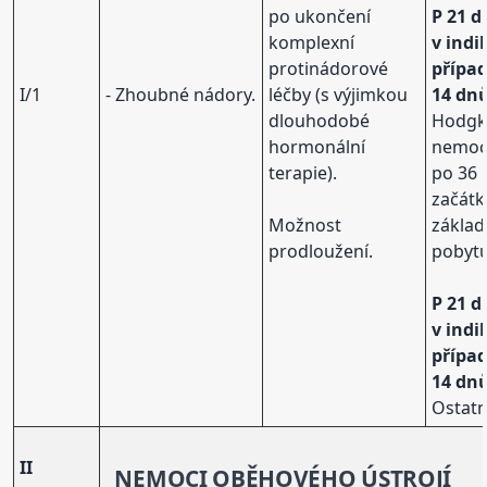
po ukončení
P 21 d
komplexní
v ind
protinádorové
přípa
I/1
- Zhoubné nádory.
léčby (s výjimkou
14 dn
dlouhodobé
Hodgk
hormonální
nemo
terapie).
po 36 
začát
Možnost
základ
prodloužení.
pobytu
P 21 d
v ind
přípa
14 dn
Ostatn
II
NEMOCI
OBĚHOVÉHO ÚSTROJÍ