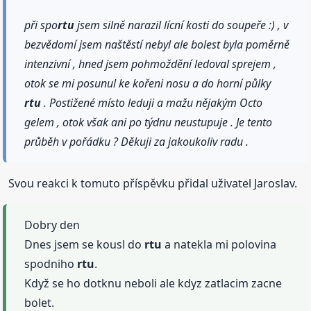
při spo
rtu
jsem silně narazil lícní kosti do soupeře :) , v
bezvědomí jsem naštěstí nebyl ale bolest byla poměrně
intenzivní , hned jsem pohmoždění ledoval sprejem ,
otok se mi posunul ke kořeni nosu a do horní půlky
rtu
. Postižené místo leduji a mažu nějakým Octo
gelem , otok však ani po týdnu neustupuje . Je tento
průběh v pořádku ? Děkuji za jakoukoliv radu .
Svou reakci k tomuto příspěvku přidal uživatel Jaroslav.
Dobry den
Dnes jsem se kousl do
rtu
a natekla mi polovina
spodniho
rtu
.
Když se ho dotknu neboli ale kdyz zatlacim zacne
bolet.