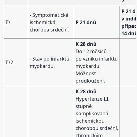
P 21 d
- Symptomatická
v ind
II/l
ischemická
P 21 dnů
přípa
choroba srdeční.
14 dn
K 28 dnů
Do 12 měsíců
- Stav po infarktu
po vzniku infarktu
II/2
myokardu.
myokardu.
Možnost
prodloužení.
K 28 dnů
Hypertenze III.
stupně
komplikovaná
ischemickou
chorobou srdeční,
chronickým