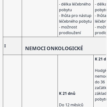
- délka léčebného
- délk
pobytu
pobyt
- lhůta pro nástup
- lhůt
léčebného pobytu
léčeb
- možnost
- mož
prodloužení
prodlo
I
NEMOCI
ONKOLOGICKÉ
K 21 
Hodgk
nemo
do 36 
začát
K 21 dnů
základ
pobytu
Do 12 měsíců