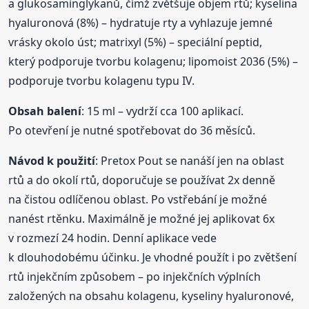
a glukosaminglykanů, čímž zvětšuje objem rtů; kyselina
hyaluronová (8%) – hydratuje rty a vyhlazuje jemné
vrásky okolo úst; matrixyl (5%) – speciální peptid,
který podporuje tvorbu kolagenu; lipomoist 2036 (5%) –
podporuje tvorbu kolagenu typu IV.
Obsah balení
: 15 ml – vydrží cca 100 aplikací.
Po otevření je nutné spotřebovat do 36 měsíců.
Návod k použití
: Pretox Pout se nanáší jen na oblast
rtů a do okolí rtů, doporučuje se používat 2x denně
na čistou odlíčenou oblast. Po vstřebání je možné
nanést rtěnku. Maximálně je možné jej aplikovat 6x
v rozmezí 24 hodin. Denní aplikace vede
k dlouhodobému účinku. Je vhodné použít i po zvětšení
rtů injekčním způsobem – po injekčních výplních
založených na obsahu kolagenu, kyseliny hyaluronové,