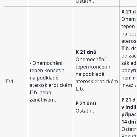
Ostatní.
K 21 
Onemo
tepen 
na po
ateros
II b. 
K 21 dnů
od zač
Onemocnění
- Onemocnění
základ
tepen končetin
tepen končetin
pobyt
na podkladě
na podkladě
není 
II/4
aterosklerotickém
aterosklerotickém
invaziv
II b.
II b. nebo
zánětlivém.
P 21 d
P 21 dnů
v ind
Ostatní.
přípa
14 dn
Ostatn
Pokud