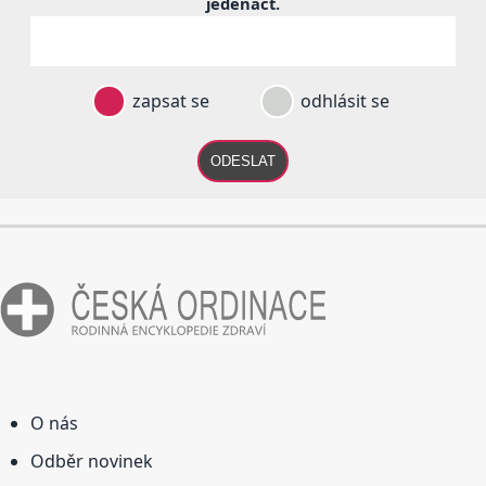
jedenáct
.
zapsat se
odhlásit se
ODESLAT
O nás
Odběr novinek