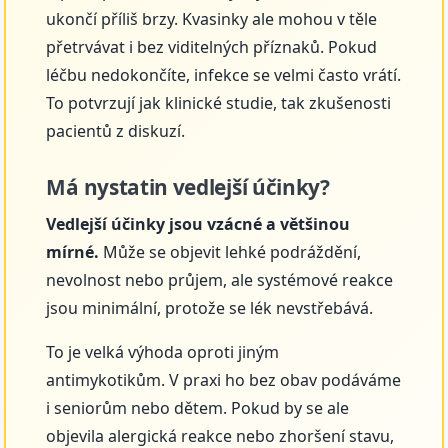
ukončí příliš brzy. Kvasinky ale mohou v těle
přetrvávat i bez viditelných příznaků. Pokud
léčbu nedokončíte, infekce se velmi často vrátí.
To potvrzují jak klinické studie, tak zkušenosti
pacientů z diskuzí.
Má nystatin vedlejší účinky?
Vedlejší účinky jsou vzácné a většinou
mírné.
Může se objevit lehké podráždění,
nevolnost nebo průjem, ale systémové reakce
jsou minimální, protože se lék nevstřebává.
To je velká výhoda oproti jiným
antimykotikům. V praxi ho bez obav podáváme
i seniorům nebo dětem. Pokud by se ale
objevila alergická reakce nebo zhoršení stavu,