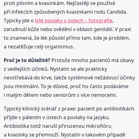
proti plísním a kvasinkám. Nejčastěji se používá
při infekcích způsobených kvasinkami rodu Candida.
Typicky jde o
bílé povlaky v ústech – fotografie
,
zarudnutí kůže nebo svědění v oblasti genitálií. V praxi
to znamená, že lék působí přímo tam, kde je problém,
a nezatěžuje celý organismus.
Proč je to důležité?
Protože mnoho pacientů má obavy
z vedlejších účinků. Nystatin se ale prakticky
nevstřebává do krve, takže systémové nežádoucí účinky
jsou minimální. To je důvod, proč ho často podáváme
i malým dětem nebo seniorům s více nemocemi.
Typický klinický scénář z praxe: pacient po antibiotikách
přijde s pálením v ústech a povlaky na jazyku.
Antibiotika totiž naruší přirozenou mikroflóru
a kvasinky se přemnoží. Nystatin v takovém případě