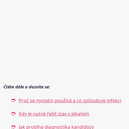
Čtěte dále a dozvíte se:
Proč se nystatin používá a co způsobuje infekci
Kdy je nutné řešit stav s lékařem
Jak probíhá diagnostika kandidózy