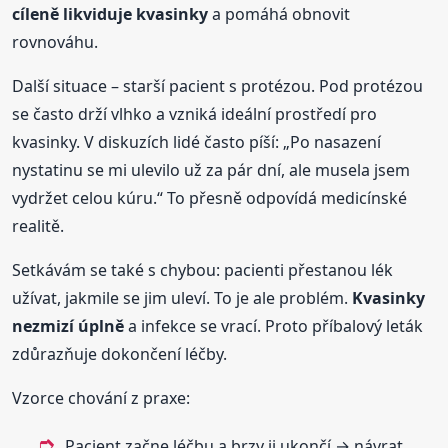
cíleně likviduje kvasinky
a pomáhá obnovit
rovnováhu.
Další situace – starší pacient s protézou. Pod protézou
se často drží vlhko a vzniká ideální prostředí pro
kvasinky. V diskuzích lidé často píší: „Po nasazení
nystatinu se mi ulevilo už za pár dní, ale musela jsem
vydržet celou kúru.“ To přesně odpovídá medicínské
realitě.
Setkávám se také s chybou: pacienti přestanou lék
užívat, jakmile se jim uleví. To je ale problém.
Kvasinky
nezmizí úplně
a infekce se vrací. Proto příbalový leták
zdůrazňuje dokončení léčby.
Vzorce chování z praxe:
Pacient začne léčbu a brzy ji ukončí → návrat