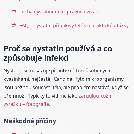
Léčba nystatinem a správné užívání
FAQ – nystatin příbalový leták a praktické otázky
Proč se nystatin používá a co
způsobuje infekci
Nystatin se nasazuje při infekcích způsobených
kvasinkami, nejčastěji Candida. Tyto mikroorganismy
jsou běžnou součástí těla, ale problém nastává, když se
přemnoží. Typicky to vidíme jako
zarudlou kožní
vyrážku – fotografie
.
Neškodné příčiny