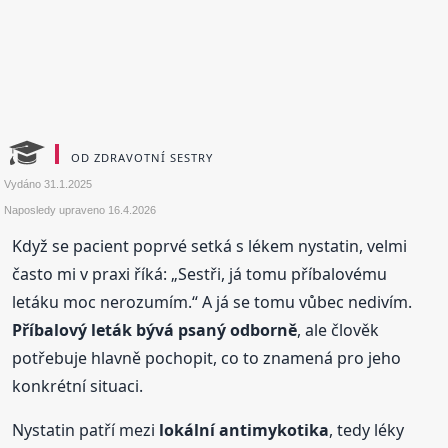
OD ZDRAVOTNÍ SESTRY
Vydáno
31.1.2025
Naposledy upraveno
16.4.2026
Když se pacient poprvé setká s lékem nystatin, velmi
často mi v praxi říká: „Sestři, já tomu příbalovému
letáku moc nerozumím.“ A já se tomu vůbec nedivím.
Příbalový leták bývá psaný odborně
, ale člověk
potřebuje hlavně pochopit, co to znamená pro jeho
konkrétní situaci.
Nystatin patří mezi
lokální antimykotika
, tedy léky