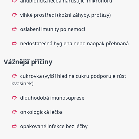
antibiotická léčba narušující mikroflóru
vlhké prostředí (kožní záhyby, protézy)
oslabení imunity po nemoci
nedostatečná hygiena nebo naopak přehnaná
Vážnější příčiny
cukrovka (vyšší hladina cukru podporuje růst
kvasinek)
dlouhodobá imunosuprese
onkologická léčba
opakované infekce bez léčby