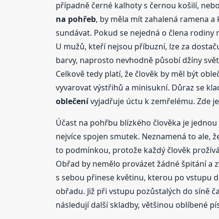
případně černé kalhoty s černou košilí, neb
na pohřeb
, by měla mít zahalená ramena a 
sundávat. Pokud se nejedná o člena rodiny
U mužů, kteří nejsou příbuzní, lze za dostač
barvy, naprosto nevhodně působí džíny světl
Celkově tedy platí, že člověk by měl být ob
vyvarovat výstřihů a minisukní. Důraz se kla
oblečení
vyjadřuje úctu k zemřelému. Zde 
Účast na pohřbu blízkého člověka je jednou 
nejvíce spojen smutek. Neznamená to ale, že 
to podmínkou, protože každý člověk prožívá 
Obřad by nemělo provázet žádné špitání a 
s sebou přinese květinu, kterou po vstupu d
obřadu. Již při vstupu pozůstalých do síně č
následují další skladby, většinou oblíbené p