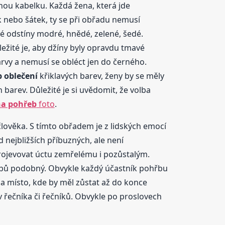
nou kabelku. Každá žena, která jde
 nebo šátek, ty se při obřadu nemusí
vé odstíny modré, hnědé, zelené, šedé.
ležité je, aby džíny byly opravdu tmavé
arvy a nemusí se obléct jen do černého.
b
oblečení
křiklavých barev, ženy by se měly
 barev. Důležité je si uvědomit, že volba
a pohřeb
foto
.
člověka. S tímto obřadem je z lidských emocí
 nejbližších příbuzných, ale není
projevovat úctu zemřelému i pozůstalým.
řbů podobný. Obvykle každý účastník pohřbu
na místo, kde by měl zůstat až do konce
ov řečníka či řečníků. Obvykle po proslovech