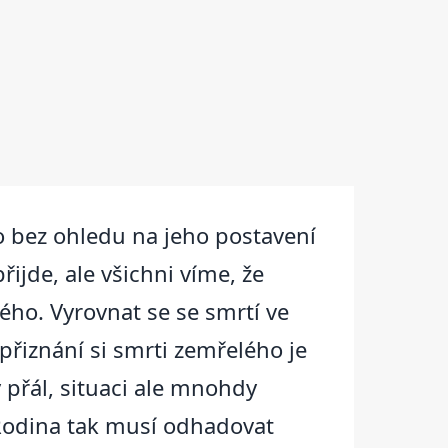
ho bez ohledu na jeho postavení
řijde, ale všichni víme, že
lého. Vyrovnat se se smrtí ve
přiznání si smrti zemřelého je
ý přál, situaci ale mnohdy
 Rodina tak musí odhadovat