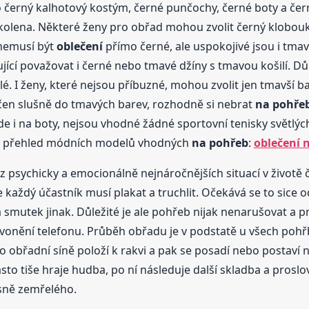
o černý kalhotový kostým, černé punčochy, černé boty a čer
kolena. Některé ženy pro obřad mohou zvolit černý klobouk
 nemusí být
oblečení
přímo černé, ale uspokojivé jsou i tma
ující považovat i černé nebo tmavé džíny s tmavou košilí. Dů
é. I ženy, které nejsou příbuzné, mohou zvolit jen tmavší b
lečen slušně do tmavých barev, rozhodně si nebrat
na pohře
de i na boty, nejsou vhodné žádné sportovní tenisky světlých
je přehled módních modelů vhodných
na pohřeb
:
oblečení
n
z psychicky a emocionálně nejnáročnějších situací v životě 
každý účastník musí plakat a truchlit. Očekává se to sice od
smutek jinak. Důležité je ale pohřeb nijak nenarušovat a 
zvonění telefonu. Průběh obřadu je v podstatě u všech poh
o obřadní síně položí k rakvi a pak se posadí nebo postaví 
asto tiše hraje hudba, po ní následuje další skladba a prosl
ísně zemřelého.