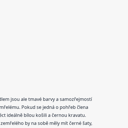
dlem jsou ale tmavé barvy a samozřejmostí
 zemřelému. Pokud se jedná o pohřeb člena
t ideálně bílou košili a černou kravatu.
 zemřelého by na sobě měly mít černé šaty,