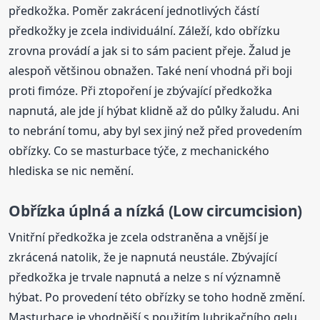
předkožka. Poměr zakrácení jednotlivých částí
předkožky je zcela individuální. Záleží, kdo obřízku
zrovna provádí a jak si to sám pacient přeje. Žalud je
alespoň většinou obnažen. Také není vhodná při boji
proti fimóze. Při ztopoření je zbývající předkožka
napnutá, ale jde jí hýbat klidně až do půlky žaludu. Ani
to nebrání tomu, aby byl sex jiný než před provedením
obřízky. Co se masturbace týče, z mechanického
hlediska se nic nemění.
Obřízka
úplná a nízká (Low circumcision)
Vnitřní předkožka je zcela odstraněna a vnější je
zkrácená natolik, že je napnutá neustále. Zbývající
předkožka je trvale napnutá a nelze s ní významně
hýbat. Po provedení této obřízky se toho hodně změní.
Masturbace je vhodnější s použitím lubrikačního gelu.