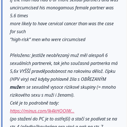
uncircumcised his monogamous female partner was
5.6 times
more likely to have cervical cancer than was the case
for such
‘‘high-risk‘‘ men who were circumcised
Přeloženo: Jestliže neobřezaný muž měl alespoň 6
sexuálních partnerek, tak jeho současná partnerka má
5,6x VYŠŠÍ pravděpodobnost na rakovinu dělož. čípku
(HPV viry) než kdyby pohlavně žila s OBŘEZANÝM
muže
m se sexuálně vysoce rizikové skupiny (= mnoho
rizikového sexu s muži i ženami).
Celé je to podrobně tady:
https://minus.com/lk4kHOOlW…
(po stažení do PC je to ostřejší) a stačí se podívat se na
str. 4 (předkožka=brána pro viry) a pak na str. 7