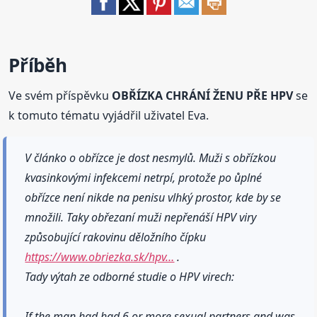
Příběh
Ve svém příspěvku
OBŘÍZKA CHRÁNÍ ŽENU PŘE HPV
se
k tomuto tématu vyjádřil uživatel Eva.
V článko o obřízce je dost nesmylů. Muži s obřízkou
kvasinkovými infekcemi netrpí, protože po ůplné
obřízce není nikde na penisu vlhký prostor, kde by se
množili. Taky obřezaní muži nepřenáší HPV viry
způsobující rakovinu děložního čípku
https://www.obriezka.sk/hpv…
.
Tady výtah ze odborné studie o HPV virech:
If the man had had 6 or more sexual partners and was