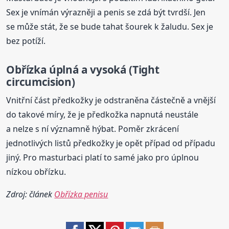
Sex je vnímán výrazněji a penis se zdá být tvrdší. Jen
se může stát, že se bude tahat šourek k žaludu. Sex je
bez potíží.
Obřízka
úplná a vysoká (Tight
circumcision)
Vnitřní část předkožky je odstraněna částečně a vnější
do takové míry, že je předkožka napnutá neustále
a nelze s ní významně hýbat. Poměr zkrácení
jednotlivých listů předkožky je opět případ od případu
jiný. Pro masturbaci platí to samé jako pro úplnou
nízkou obřízku.
Zdroj: článek
Obřízka penisu