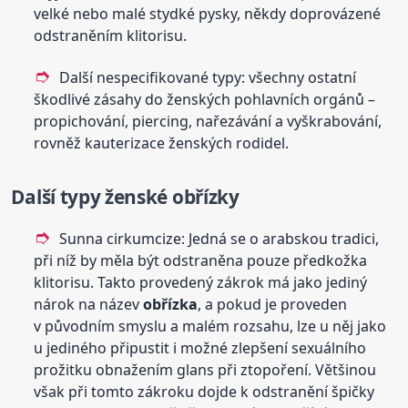
velké nebo malé stydké pysky, někdy doprovázené
odstraněním klitorisu.
Další nespecifikované typy: všechny ostatní
škodlivé zásahy do ženských pohlavních orgánů –
propichování, piercing, nařezávání a vyškrabování,
rovněž kauterizace ženských rodidel.
Další typy ženské obřízky
Sunna cirkumcize: Jedná se o arabskou tradici,
při níž by měla být odstraněna pouze předkožka
klitorisu. Takto provedený zákrok má jako jediný
nárok na název
obřízka
, a pokud je proveden
v původním smyslu a malém rozsahu, lze u něj jako
u jediného připustit i možné zlepšení sexuálního
prožitku obnažením glans při ztopoření. Většinou
však při tomto zákroku dojde k odstranění špičky