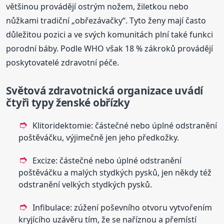
většinou provádějí ostrým nožem, žiletkou nebo
nůžkami tradiční „obřezávačky“. Tyto ženy mají často
důležitou pozici a ve svých komunitách plní také funkci
porodní báby. Podle WHO však 18 % zákroků provádějí
poskytovatelé zdravotní péče.
Světová zdravotnická organizace uvádí
čtyři typy ženské obřízky
Klitoridektomie: částečné nebo úplné odstranění
poštěváčku, výjimečně jen jeho předkožky.
Excize: částečné nebo úplné odstranění
poštěváčku a malých stydkých pysků, jen někdy též
odstranění velkých stydkých pysků.
Infibulace: zúžení poševního otvoru vytvořením
kryjícího uzávěru tím, že se naříznou a přemístí