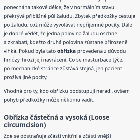
ponechána takové délce, že v normálním stavu
překrývá přibližně půl žaludu. Zbytek předkožky cestuje
po žaludu, což může vyvolávat nepříjemné pocity. Dále
je dobré vědět, že jedna polovina žaludu oschne
a zkrabatí, kdežto druhá polovina zůstane přirozeně
vlhká. Pokud byla tato
obřízka
provedena z důvodu
fimózy, hrozí její navrácení. Co se masturbace týče,
po mechanické stránce zůstává stejná, jen pacient
prožívá jiné pocity.
Vhodná pro ty, kdo obřízku podstupují neradi, ovšem
pohyb předkožky může někomu vadit.
Obřízka
částečná a vysoká (Loose
circumcision)
Zde se odstraňuje zčásti vnitřní a zčásti vnější