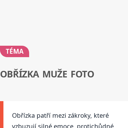
TÉMA
OBŘÍZKA MUŽE FOTO
Obřízka patří mezi zákroky, které
vzbuzují silné emoce, protichůdné