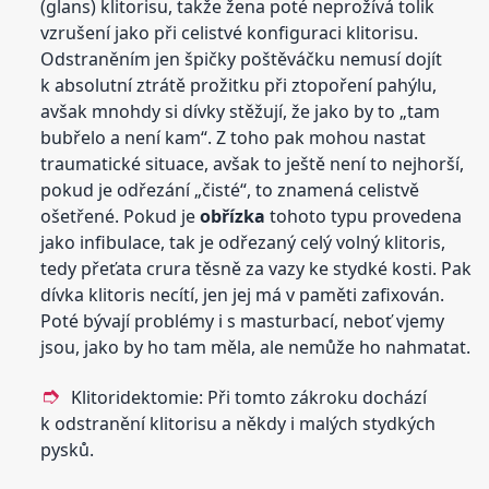
(glans) klitorisu, takže žena poté neprožívá tolik
vzrušení jako při celistvé konfiguraci klitorisu.
Odstraněním jen špičky poštěváčku nemusí dojít
k absolutní ztrátě prožitku při ztopoření pahýlu,
avšak mnohdy si dívky stěžují, že jako by to „tam
bubřelo a není kam“. Z toho pak mohou nastat
traumatické situace, avšak to ještě není to nejhorší,
pokud je odřezání „čisté“, to znamená celistvě
ošetřené. Pokud je
obřízka
tohoto typu provedena
jako infibulace, tak je odřezaný celý volný klitoris,
tedy přeťata crura těsně za vazy ke stydké kosti. Pak
dívka klitoris necítí, jen jej má v paměti zafixován.
Poté bývají problémy i s masturbací, neboť vjemy
jsou, jako by ho tam měla, ale nemůže ho nahmatat.
Klitoridektomie: Při tomto zákroku dochází
k odstranění klitorisu a někdy i malých stydkých
pysků.