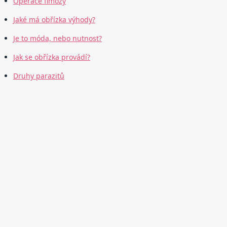
Operace fimózy
Jaké má obřízka výhody?
Je to móda, nebo nutnost?
Jak se obřízka provádí?
Druhy parazitů