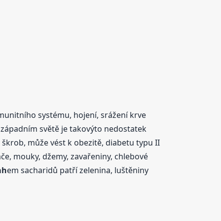
munitního systému, hojení, srážení krve
 západním světě je takovýto nedostatek
krob, může vést k obezitě, diabetu typu II
láče, mouky, džemy, zavařeniny, chlebové
ah
em sacharidů patří zelenina, luštěniny