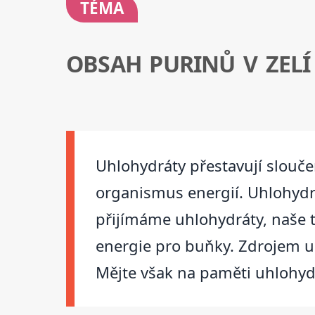
TÉMA
OBSAH PURINŮ V ZELÍ
Uhlohydráty přestavují sloučen
organismus energií. Uhlohydr
přijímáme uhlohydráty, naše t
energie pro buňky. Zdrojem uh
Mějte však na paměti uhlohydr