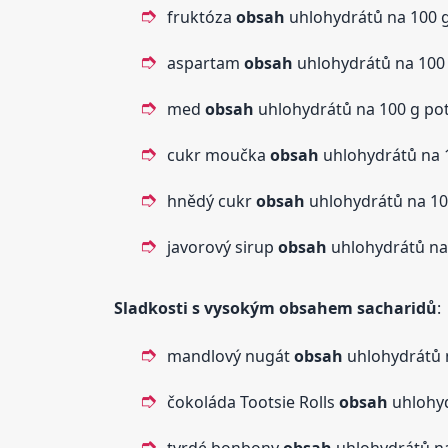
fruktóza
obsah
uhlohydrátů na 100 g 
aspartam
obsah
uhlohydrátů na 100 g
med
obsah
uhlohydrátů na 100 g potr
cukr moučka
obsah
uhlohydrátů na 1
hnědý cukr
obsah
uhlohydrátů na 100
javorový sirup
obsah
uhlohydrátů na 
Sladkosti s vysokým
obsah
em sacharidů
:
mandlový nugát
obsah
uhlohydrátů n
čokoláda Tootsie Rolls
obsah
uhlohyd
tvrdé bonbony
obsah
uhlohydrátů na 