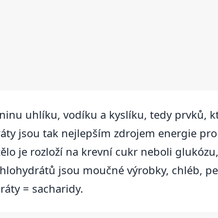
inu uhlíku, vodíku a kyslíku, tedy prvků, k
áty jsou tak nejlepším zdrojem energie pro
ělo je rozloží na krevní cukr neboli glukóz
lohydrátů jsou moučné výrobky, chléb, peči
áty = sacharidy.