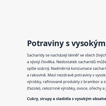
Potraviny s vysoký
Sacharidy se nacházejí téměř ve všech živých
a vývoji člověka. Nedostatek sacharidů můž
spíše vzácný. Nadměrná konzumace sacharidů
a rakovině. Mezi nezdravé potraviny s vys
výrobky, rafinované produkty z brambor a 
(fazole), celozrnné výrobky, ovoce, ořechy a 
Cukry, sirupy a sladidla s vysokým
obsah