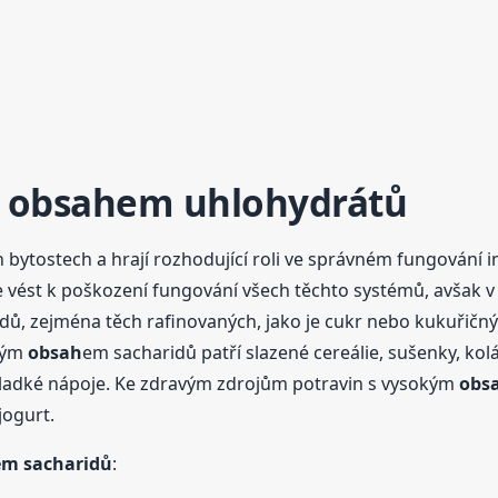
m
obsah
em uhlohydrátů
 bytostech a hrají rozhodující roli ve správném fungování i
e vést k poškození fungování všech těchto systémů, avšak v
, zejména těch rafinovaných, jako je cukr nebo kukuřičný š
okým
obsah
em sacharidů patří slazené cereálie, sušenky, ko
sladké nápoje. Ke zdravým zdrojům potravin s vysokým
obs
jogurt.
em sacharidů
: