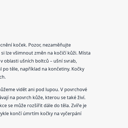
ocnění koček. Pozor, nezaměňujte
 si lze všimnout změn na kočičí kůži. Místa
 oblasti ušních boltců – ušní svrab,
l po těle, například na končetiny. Kočky
ch.
emůžeme vidět ani pod lupou. V povrchové
ávají na povrch kůže, kterou se také živí.
ce se může rozšířit dále do těla. Zvíře je
ykle končí úmrtím kočky na vyčerpání