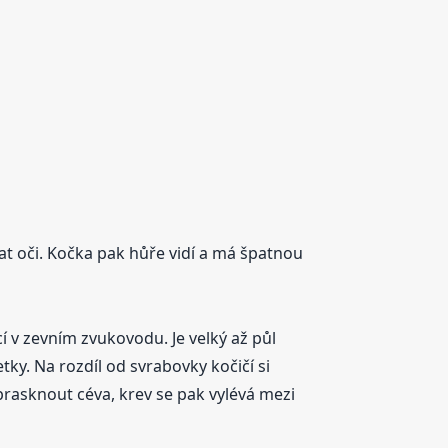
at oči. Kočka pak hůře vidí a má špatnou
cí v zevním zvukovodu. Je velký až půl
tky. Na rozdíl od svrabovky kočičí si
asknout céva, krev se pak vylévá mezi