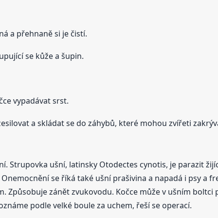
 a přehnaně si je čistí.
pující se kůže a šupin.
očce vypadávat srst.
esilovat a skládat se do záhybů, které mohou zvířeti zakrýv
. Strupovka ušní, latinsky Otodectes cynotis, je parazit žijí
 Onemocnění se říká také ušní prašivina a napadá i psy a fre
Způsobuje zánět zvukovodu. Kočce může v ušním boltci pr
známe podle velké boule za uchem, řeší se operací.