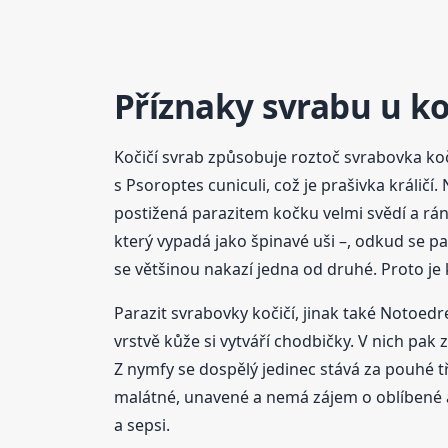
Příznaky svrabu u k
Kočičí svrab způsobuje roztoč svrabovka ko
s Psoroptes cuniculi, což je prašivka králičí
postižená parazitem kočku velmi svědí a rány
který vypadá jako špinavé uši –, odkud se pak
se většinou nakazí jedna od druhé. Proto je 
Parazit svrabovky kočičí, jinak také Notoed
vrstvě kůže si vytváří chodbičky. V nich pak z
Z nymfy se dospělý jedinec stává za pouhé tři
malátné, unavené a nemá zájem o oblíbené 
a sepsi.