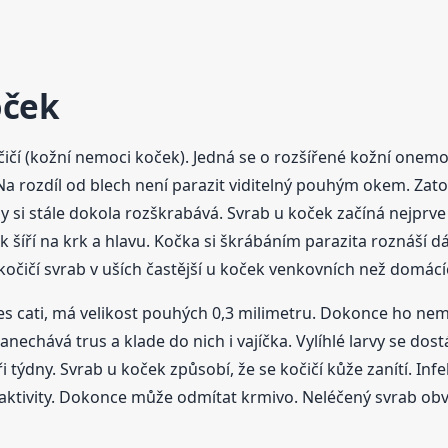
oček
čičí (kožní nemoci koček). Jedná se o rozšířené kožní onem
. Na rozdíl od blech není parazit viditelný pouhým okem. Zato
 si stále dokola rozškrabává. Svrab u koček začíná nejprve v
 šíří na krk a hlavu. Kočka si škrábáním parazita roznáší dá
kočičí svrab v uších častější u koček venkovních než domácí
res cati, má velikost pouhých 0,3 milimetru. Dokonce ho n
anechává trus a klade do nich i vajíčka. Vylíhlé larvy se dost
 týdny. Svrab u koček způsobí, že se kočičí kůže zanítí. Infek
aktivity. Dokonce může odmítat krmivo. Neléčený svrab obv