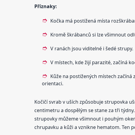
Příznaky:
Kočka má postižená místa rozškrábaná
Kromě škrábanců si lze všimnout odlu
V ranách jsou viditelné i šedé strupy.
V místech, kde žijí parazité, začíná k
Kůže na postižených místech začíná z
orientaci.
Kočičí svrab v uších způsobuje strupovka ušní
centimetru a dospělým se stane za tři týdny.
strupovky můžeme všimnout i pouhým okem. 
chrupavku a kůži a vznikne hematom. Ten po